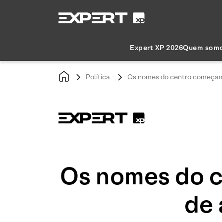
Expert XP 2026
Quem som
Política
Os nomes do centro começam a
Os nomes do c
de 