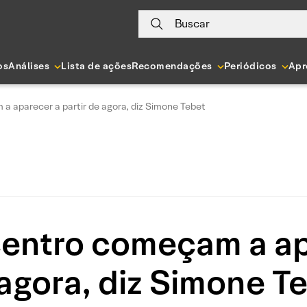
Buscar
os
Análises
Lista de ações
Recomendações
Periódicos
Apr
 aparecer a partir de agora, diz Simone Tebet
entro começam a apa
agora, diz Simone T