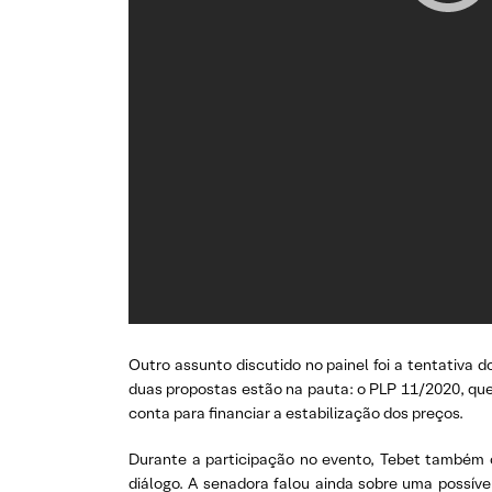
Outro assunto discutido no painel foi a tentativa 
duas propostas estão na pauta: o PLP 11/2020, que 
conta para financiar a estabilização dos preços.
Durante a participação no evento, Tebet também cr
diálogo. A senadora falou ainda sobre uma possível