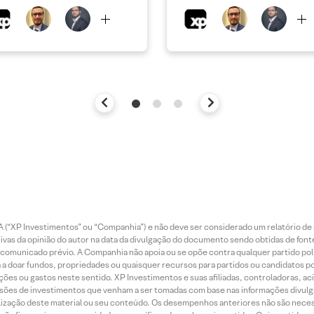
 (“XP Investimentos” ou “Companhia”) e não deve ser considerado um relatório de 
vas da opinião do autor na data da divulgação do documento sendo obtidas de fonte
municado prévio. A Companhia não apoia ou se opõe contra qualquer partido polít
 a doar fundos, propriedades ou quaisquer recursos para partidos ou candidatos po
ões ou gastos neste sentido. XP Investimentos e suas afiliadas, controladoras, ac
sões de investimentos que venham a ser tomadas com base nas informações divulga
tilização deste material ou seu conteúdo. Os desempenhos anteriores não são neces