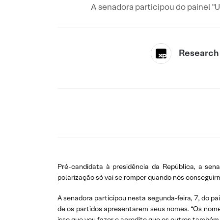
A senadora participou do painel "U
Research
Pré-candidata à presidência da República, a sen
polarização só vai se romper quando nós conseguirm
A senadora participou nesta segunda-feira, 7, do pai
de os partidos apresentarem seus nomes. “Os nomes
isso que vou fazer e acredito que os outros também 