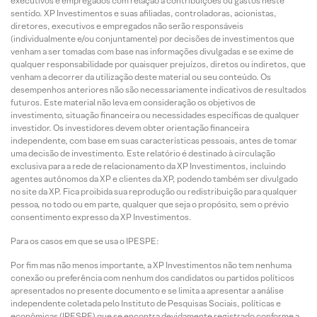
executivos e empregados com relação a contribuições ou gastos neste
sentido. XP Investimentos e suas afiliadas, controladoras, acionistas,
diretores, executivos e empregados não serão responsáveis
(individualmente e/ou conjuntamente) por decisões de investimentos que
venham a ser tomadas com base nas informações divulgadas e se exime de
qualquer responsabilidade por quaisquer prejuízos, diretos ou indiretos, que
venham a decorrer da utilização deste material ou seu conteúdo. Os
desempenhos anteriores não são necessariamente indicativos de resultados
futuros. Este material não leva em consideração os objetivos de
investimento, situação financeira ou necessidades específicas de qualquer
investidor. Os investidores devem obter orientação financeira
independente, com base em suas características pessoais, antes de tomar
uma decisão de investimento. Este relatório é destinado à circulação
exclusiva para a rede de relacionamento da XP Investimentos, incluindo
agentes autônomos da XP e clientes da XP, podendo também ser divulgado
no site da XP. Fica proibida sua reprodução ou redistribuição para qualquer
pessoa, no todo ou em parte, qualquer que seja o propósito, sem o prévio
consentimento expresso da XP Investimentos.
Para os casos em que se usa o IPESPE:
Por fim mas não menos importante, a XP Investimentos não tem nenhuma
conexão ou preferência com nenhum dos candidatos ou partidos políticos
apresentados no presente documento e se limita a apresentar a análise
independente coletada pelo Instituto de Pesquisas Sociais, políticas e
econômicas (IPESPE) que se encontra devidamente registrado conforme a