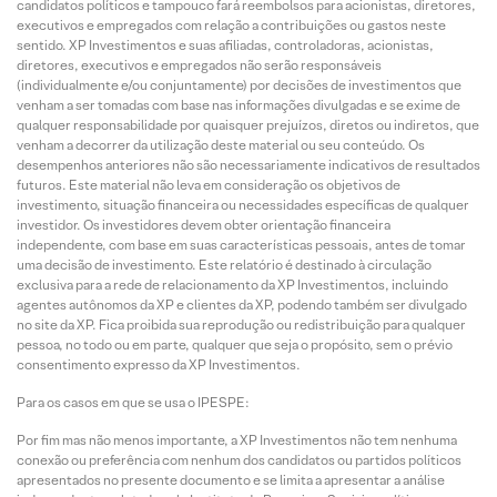
candidatos políticos e tampouco fará reembolsos para acionistas, diretores,
executivos e empregados com relação a contribuições ou gastos neste
sentido. XP Investimentos e suas afiliadas, controladoras, acionistas,
diretores, executivos e empregados não serão responsáveis
(individualmente e/ou conjuntamente) por decisões de investimentos que
venham a ser tomadas com base nas informações divulgadas e se exime de
qualquer responsabilidade por quaisquer prejuízos, diretos ou indiretos, que
venham a decorrer da utilização deste material ou seu conteúdo. Os
desempenhos anteriores não são necessariamente indicativos de resultados
futuros. Este material não leva em consideração os objetivos de
investimento, situação financeira ou necessidades específicas de qualquer
investidor. Os investidores devem obter orientação financeira
independente, com base em suas características pessoais, antes de tomar
uma decisão de investimento. Este relatório é destinado à circulação
exclusiva para a rede de relacionamento da XP Investimentos, incluindo
agentes autônomos da XP e clientes da XP, podendo também ser divulgado
no site da XP. Fica proibida sua reprodução ou redistribuição para qualquer
pessoa, no todo ou em parte, qualquer que seja o propósito, sem o prévio
consentimento expresso da XP Investimentos.
Para os casos em que se usa o IPESPE:
Por fim mas não menos importante, a XP Investimentos não tem nenhuma
conexão ou preferência com nenhum dos candidatos ou partidos políticos
apresentados no presente documento e se limita a apresentar a análise