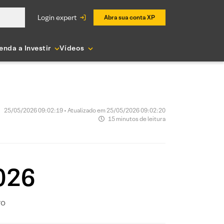
login expert
Abra sua conta XP
enda a Investir
Vídeos
25/05/2026 09:02:19 • Atualizado em 25/05/2026 09:02:20
15 minutos de leitura
026
ro