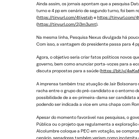
Ainda assim, os jornais apontam que a pesquisa Data
turno e 4 pp em cenário de segundo turno, foi bem r
(
https://tinyurl.com/4tjyetph
e
https://tinyurl.com/
(
https://tinyurl.com/2j3m3umt
).
Na mesma linha, Pesquisa Nexus divulgada há pouc
Com isso, a vantagem do presidente passa para 4 pp
Agora, o objetivo seria criar fatos políticos novos 
governo, bem como anunciar porta-vozes para a eco
discuta propostas para a saúde (
https://bit.ly/4wK
A imprensa também traz atuação de Jair Bolsonaro n
racha entre o grupo do pré-candidato e o entorno d
possibilidade de a ex-primeira-dama ser candidata 
podendo ser indicada a vice em uma chapa com Ronal
Apesar do momento favorável nas pesquisas, o gove
Pública ou o projeto que regulamenta a exploração de
Alcolumbre coloque a PEC em votação, se compromet
cenário, senadores também veriam como incógnita o