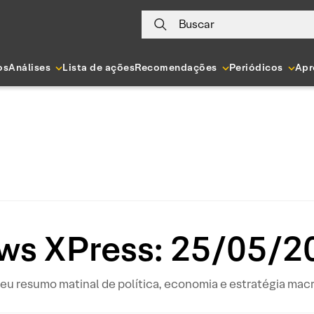
Buscar
os
Análises
Lista de ações
Recomendações
Periódicos
Apr
ws XPress: 25/05/2
eu resumo matinal de política, economia e estratégia mac