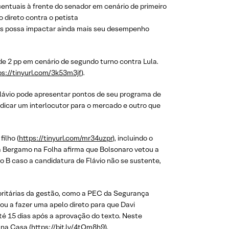
centuais à frente do senador em cenário de primeiro
 direto contra o petista
vos possa impactar ainda mais seu desempenho
 2 pp em cenário de segundo turno contra Lula.
ps://tinyurl.com/3k53m3jf
).
o, Flávio pode apresentar pontos de seu programa de
dicar um interlocutor para o mercado e outro que
ilho (
https://tinyurl.com/mr34uzpr
), incluindo o
a Bergamo na Folha afirma que Bolsonaro vetou a
o B caso a candidatura de Flávio não se sustente,
oritárias da gestão, como a PEC da Segurança
tou a fazer uma apelo direto para que Davi
é 15 dias após a aprovação do texto. Neste
 na Casa (
https://bit.ly/4tQm8h9
).