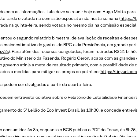
o com as informações, Lula deve se reunir hoje com Hugo Motta para a
nesta tarde e votado na comissão especial ainda nesta semana (
https://
da na quinta-feira, sendo votada no mesmo dia na comissão especial 
sentou o segundo relatório bimestral de avaliação de receitas e despe
 maior estimativa de gastos do BPC e da Previdência, em grande part
vsv2s
). Para além dos recursos congelados, foram retirados R$ 31 bilhõ
cutivo do Ministério da Fazenda, Rogério Ceron, acaba com as grande
o governo atinja a meta de resultado primário, com a possibilidade de
dos a medidas para mitigar os preços do petróleo (
https://tinyurl.co
a podem ser divulgadas a partir de quarta-feira.
edem entrevista coletiva sobre o Relatório de Estabilidade Financeira
amento do 5º Leilão do Eco Invest Brasil, às 10h30, e concede entrevis
o consumidor, às 8h, enquanto o BCB publica o PDF do Focus, às 8h25,
lidade Financeira, com coletiva com participação de Gabriel Galípolo e