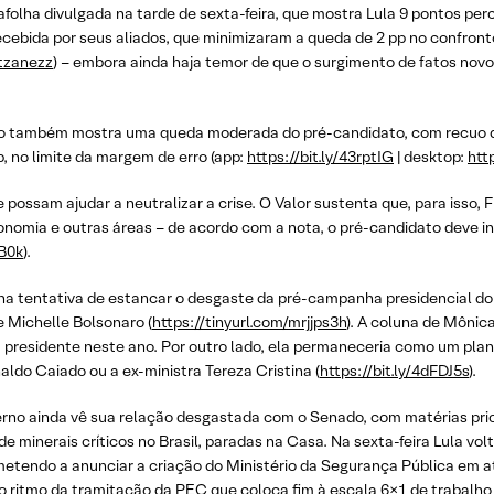
folha divulgada na tarde de sexta-feira, que mostra Lula 9 pontos per
ecebida por seus aliados, que minimizaram a queda de 2 pp no confronto
4tzanezz
) – embora ainda haja temor de que o surgimento de fatos no
o também mostra uma queda moderada do pré-candidato, com recuo de
, no limite da margem de erro (app:
https://bit.ly/43rptIG
| desktop:
htt
que possam ajudar a neutralizar a crise. O Valor sustenta que, para iss
nomia e outras áreas – de acordo com a nota, o pré-candidato deve in
wB0k
).
a tentativa de estancar o desgaste da pré-campanha presidencial do f
e Michelle Bolsonaro (
https://tinyurl.com/mrjjps3h
). A coluna de Mônic
a presidente neste ano. Por outro lado, ela permaneceria como um plan
do Caiado ou a ex-ministra Tereza Cristina (
https://bit.ly/4dFDJ5s
).
rno ainda vê sua relação desgastada com o Senado, com matérias pri
 minerais críticos no Brasil, paradas na Casa. Na sexta-feira Lula vol
endo a anunciar a criação do Ministério da Segurança Pública em at
 ritmo da tramitação da PEC que coloca fim à escala 6×1 de trabalho