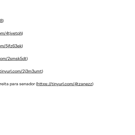
e8
)
com/4tjyetph
)
com/5jfz63ek
)
l.com/2smsk5dt
)
/tinyurl.com/2j3m3umt
)
eita para senador (
https://tinyurl.com/4tzanezz
)