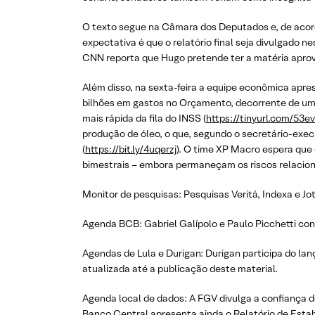
O texto segue na Câmara dos Deputados e, de acord
expectativa é que o relatório final seja divulgado 
CNN reporta que Hugo pretende ter a matéria aprova
Além disso, na sexta-feira a equipe econômica apre
bilhões em gastos no Orçamento, decorrente de uma
mais rápida da fila do INSS (
https://tinyurl.com/53e
produção de óleo, o que, segundo o secretário-exe
(
https://bit.ly/4uqerzj
). O time XP Macro espera que 
bimestrais – embora permaneçam os riscos relaciona
Monitor de pesquisas: Pesquisas Veritá, Indexa e Jot
Agenda BCB: Gabriel Galípolo e Paulo Picchetti conc
Agendas de Lula e Durigan: Durigan participa do lanç
atualizada até a publicação deste material.
Agenda local de dados: A FGV divulga a confiança d
Banco Central apresenta ainda o Relatório de Estabi