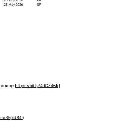
no (app:
https://bit.ly/4dCZ4wk
|
com/3hpkt84r
)