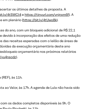
certar os últimos detalhes da proposta. A
bit.ly/4tSWCI4
e
https://tinyurl.com/ynjnxm6f
). A
e em plenário (
https://bit.ly/4tUwo8k
).
sas do ano, com um bloqueio adicional de R$ 22,1
e devido à incorporação dos efeitos de uma redução
es das receitas esperadas com o leilão de áreas de
s dúvidas da execução orçamentária deste ano
 desbloqueio orçamentário nos próximos relatórios
m/yu4nscdz
).
 (REF), às 11h.
ta ao Valor, às 17h. A agenda de Lula não havia sido
 com os dados completos disponíveis às 9h. O
 Paulo Picchetti, às 11h.