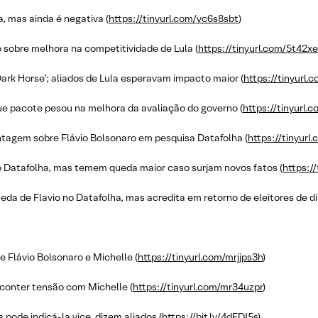
, mas ainda é negativa (
https://tinyurl.com/yc6s8sbt
)
 sobre melhora na competitividade de Lula (
https://tinyurl.com/5t42x
Dark Horse’; aliados de Lula esperavam impacto maior (
https://tinyurl.
e pacote pesou na melhora da avaliação do governo (
https://tinyurl.
ntagem sobre Flávio Bolsonaro em pesquisa Datafolha (
https://tinyur
o Datafolha, mas temem queda maior caso surjam novos fatos (
https:/
a de Flavio no Datafolha, mas acredita em retorno de eleitores de dir
e Flávio Bolsonaro e Michelle (
https://tinyurl.com/mrjjps3h
)
 conter tensão com Michelle (
https://tinyurl.com/mr34uzpr
)
pode indicá-la vice, dizem aliados (
https://bit.ly/4dFDJ5s
)