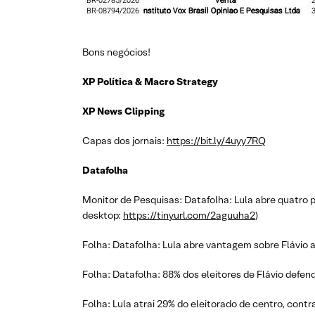
Bons negócios!
XP Política & Macro Strategy
XP News Clipping
Capas dos jornais:
https://bit.ly/4uyy7RQ
Datafolha
Monitor de Pesquisas: Datafolha: Lula abre quatro
desktop:
https://tinyurl.com/2aguuha2
)
Folha: Datafolha: Lula abre vantagem sobre Flávio a
Folha: Datafolha: 88% dos eleitores de Flávio defen
Folha: Lula atrai 29% do eleitorado de centro, contr