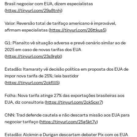
Brasil negociar com EUA, dizem especialistas
(
https://tinyurl.com/29a8tnhj
)
Valor: Reversão total de tarifaço americano é improvável,
afirmam especialistas (
https://tinyurl.com/26ttkus5
)
G1: Planalto vê situação adversa e prevê cenário similar ao de
2025 em caso de novas tarifas dos EUA
(
https://tinyurl.com/23s9rgbl
)
Estadão: Itamaraty vê decisão política em proposta dos EUA de
impor nova tarifa de 25%; leia bastidor
(
https://tinyurl.com/2ckflll5
)
Folha: Nova tarifa atinge 27% das exportações brasileiras aos
EUA, diz consultoria (
https://tinyurl.com/2ck5cxr7
)
CNN: Trad defende cautela e não descarta missão aos EUA para
negociar tarifaço (
https://tinyurl.com/25g5kt7y
)
Estadão: Alckmin e Durigan descartam debater Pix com os EUA