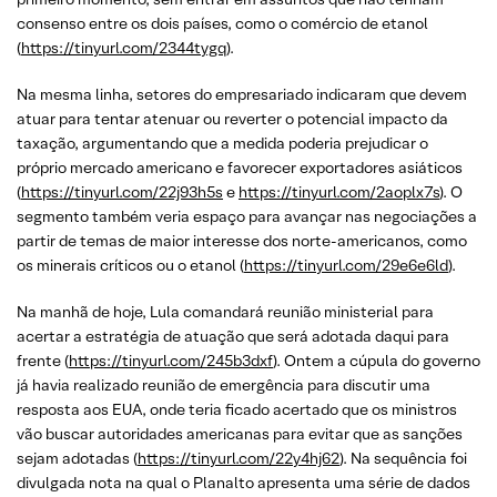
consenso entre os dois países, como o comércio de etanol
(
https://tinyurl.com/2344tygq
).
Na mesma linha, setores do empresariado indicaram que devem
atuar para tentar atenuar ou reverter o potencial impacto da
taxação, argumentando que a medida poderia prejudicar o
próprio mercado americano e favorecer exportadores asiáticos
(
https://tinyurl.com/22j93h5s
e
https://tinyurl.com/2aoplx7s
). O
segmento também veria espaço para avançar nas negociações a
partir de temas de maior interesse dos norte-americanos, como
os minerais críticos ou o etanol (
https://tinyurl.com/29e6e6ld
).
Na manhã de hoje, Lula comandará reunião ministerial para
acertar a estratégia de atuação que será adotada daqui para
frente (
https://tinyurl.com/245b3dxf
). Ontem a cúpula do governo
já havia realizado reunião de emergência para discutir uma
resposta aos EUA, onde teria ficado acertado que os ministros
vão buscar autoridades americanas para evitar que as sanções
sejam adotadas (
https://tinyurl.com/22y4hj62
). Na sequência foi
divulgada nota na qual o Planalto apresenta uma série de dados