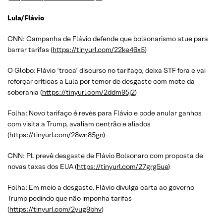
Lula/Flávio
CNN: Campanha de Flávio defende que bolsonarismo atue para
barrar tarifas (
https://tinyurl.com/22ke46x5
)
O Globo: Flávio ‘troca’ discurso no tarifaço, deixa STF fora e vai
reforçar críticas a Lula por temor de desgaste com mote da
soberania (
https://tinyurl.com/2ddm95j2
)
Folha: Novo tarifaço é revés para Flávio e pode anular ganhos
com visita a Trump, avaliam centrão e aliados
(
https://tinyurl.com/28wn85gn
)
CNN: PL prevê desgaste de Flávio Bolsonaro com proposta de
novas taxas dos EUA (
https://tinyurl.com/27grg5ue
)
Folha: Em meio a desgaste, Flávio divulga carta ao governo
Trump pedindo que não imponha tarifas
(
https://tinyurl.com/2yug9bhv
)