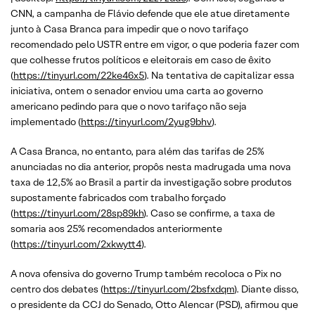
CNN, a campanha de Flávio defende que ele atue diretamente
junto à Casa Branca para impedir que o novo tarifaço
recomendado pelo USTR entre em vigor, o que poderia fazer com
que colhesse frutos políticos e eleitorais em caso de êxito
(
https://tinyurl.com/22ke46x5
). Na tentativa de capitalizar essa
iniciativa, ontem o senador enviou uma carta ao governo
americano pedindo para que o novo tarifaço não seja
implementado (
https://tinyurl.com/2yug9bhv
).
A Casa Branca, no entanto, para além das tarifas de 25%
anunciadas no dia anterior, propôs nesta madrugada uma nova
taxa de 12,5% ao Brasil a partir da investigação sobre produtos
supostamente fabricados com trabalho forçado
(
https://tinyurl.com/28sp89kh
). Caso se confirme, a taxa de
somaria aos 25% recomendados anteriormente
(
https://tinyurl.com/2xkwytt4
).
A nova ofensiva do governo Trump também recoloca o Pix no
centro dos debates (
https://tinyurl.com/2bsfxdqm
). Diante disso,
o presidente da CCJ do Senado, Otto Alencar (PSD), afirmou que