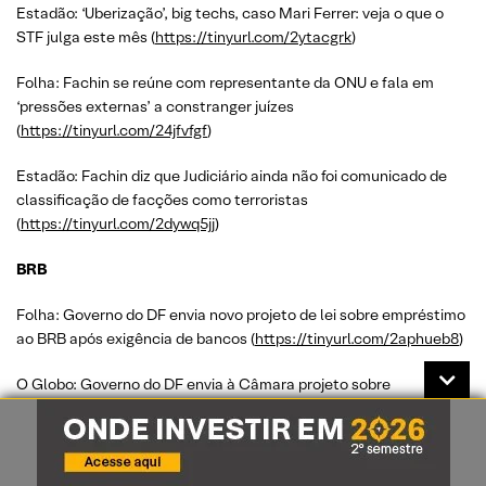
Estadão: ‘Uberização’, big techs, caso Mari Ferrer: veja o que o
STF julga este mês (
https://tinyurl.com/2ytacgrk
)
Folha: Fachin se reúne com representante da ONU e fala em
‘pressões externas’ a constranger juízes
(
https://tinyurl.com/24jfvfgf
)
Estadão: Fachin diz que Judiciário ainda não foi comunicado de
classificação de facções como terroristas
(
https://tinyurl.com/2dywq5jj
)
BRB
Folha: Governo do DF envia novo projeto de lei sobre empréstimo
ao BRB após exigência de bancos (
https://tinyurl.com/2aphueb8
)
O Globo: Governo do DF envia à Câmara projeto sobre
empréstimo para salvar o BRB (
https://tinyurl.com/26a2bpef
)
Correios