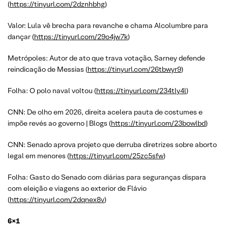
(
https://tinyurl.com/2dznhbhg
)
Valor: Lula vê brecha para revanche e chama Alcolumbre para
dançar (
https://tinyurl.com/29o4jw7k
)
Metrópoles: Autor de ato que trava votação, Sarney defende
reindicação de Messias (
https://tinyurl.com/26tbwyr9
)
Folha: O polo naval voltou (
https://tinyurl.com/234tly4l
)
CNN: De olho em 2026, direita acelera pauta de costumes e
impõe revés ao governo | Blogs (
https://tinyurl.com/23bowlbd
)
CNN: Senado aprova projeto que derruba diretrizes sobre aborto
legal em menores (
https://tinyurl.com/25zc5sfw
)
Folha: Gasto do Senado com diárias para seguranças dispara
com eleição e viagens ao exterior de Flávio
(
https://tinyurl.com/2dqnex8v
)
6×1