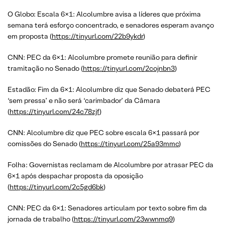
O Globo: Escala 6×1: Alcolumbre avisa a líderes que próxima
semana terá esforço concentrado, e senadores esperam avanço
em proposta (
https://tinyurl.com/22b9ykdr
)
CNN: PEC da 6×1: Alcolumbre promete reunião para definir
tramitação no Senado (
https://tinyurl.com/2cojnbn3
)
Estadão: Fim da 6×1: Alcolumbre diz que Senado debaterá PEC
‘sem pressa’ e não será ‘carimbador’ da Câmara
(
https://tinyurl.com/24c78zjf
)
CNN: Alcolumbre diz que PEC sobre escala 6×1 passará por
comissões do Senado (
https://tinyurl.com/25a93mmc
)
Folha: Governistas reclamam de Alcolumbre por atrasar PEC da
6×1 após despachar proposta da oposição
(
https://tinyurl.com/2c5gd6bk
)
CNN: PEC da 6×1: Senadores articulam por texto sobre fim da
jornada de trabalho (
https://tinyurl.com/23wwnmq9
)