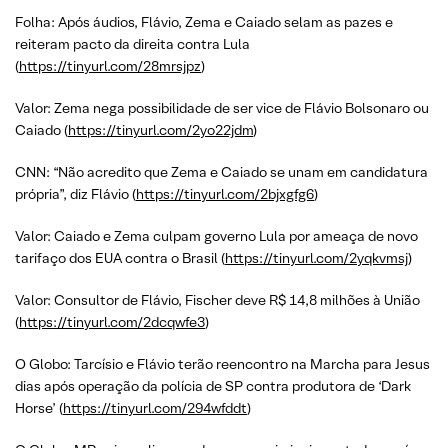
Folha: Após áudios, Flávio, Zema e Caiado selam as pazes e
reiteram pacto da direita contra Lula
(
https://tinyurl.com/28mrsjpz
)
Valor: Zema nega possibilidade de ser vice de Flávio Bolsonaro ou
Caiado (
https://tinyurl.com/2yo22jdm
)
CNN: “Não acredito que Zema e Caiado se unam em candidatura
própria”, diz Flávio (
https://tinyurl.com/2bjxgfg6
)
Valor: Caiado e Zema culpam governo Lula por ameaça de novo
tarifaço dos EUA contra o Brasil (
https://tinyurl.com/2yqkvmsj
)
Valor: Consultor de Flávio, Fischer deve R$ 14,8 milhões à União
(
https://tinyurl.com/2dcqwfe3
)
O Globo: Tarcísio e Flávio terão reencontro na Marcha para Jesus
dias após operação da polícia de SP contra produtora de ‘Dark
Horse’ (
https://tinyurl.com/294wfddt
)