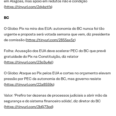
em Alagoas, mas apoio em redutos não é condição
(
https://tinyurl.com/2dybztfs
)
BC
O Globo: Pix na mira dos EUA: autonomia do BC nunca foi tão
urgente e proposta será votada semana que vem, diz presidente
de comissão (
https://tinyurl.com/2855ax5z
)
Folha: Acusação dos EUA deve acelerar PEC do BC que prevê
gratuidade do Pix na Constituição, diz relator
(
https://tinyurl.com/23q3u4sl
)
O Globo: Ataque ao Pix pelos EUA e cortes no orçamento elevam
pressão por PEC da autonomia do BC, mas governo resiste
(
https://tinyurl.com/22a8559c
)
Valor: ‘Prefiro ter dezenas de processos judiciais a abrir mão da
segurança e do sistema financeiro sólido’, diz diretor do BC
(
https://tinyurl.com/2b6j73od
)