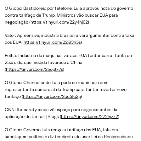
O Globo: Bastidores: por telefone, Lula aprovou nota do governo
contra tarifaço de Trump. Ministros vão buscar EUA para
negociação (
https://tinyurl.com/22y4hj62
)
Valor: Apreensiva, indústria brasileira vai argumentar contra taxa
dos EUA (
https://tinyurl.com/22j93h5s
)
Folha: Indústria de máquinas vai aos EUA tentar barrar tarifa de
25% e diz que medida favorece a China
(
https://tinyurl.com/2aoplx7s
)
O Globo: Chanceler de Lula pode se reunir hoje com
representante comercial de Trump para tentar reverter novo
tarifaço (
https://tinyurl.com/2cc5fc2p
)
CNN: Itamaraty ainda vê espaço para negociar antes da
aplicação de tarifas | Blogs (
https://tinyurl.com/272hjzz2
)
O Globo: Governo Lula reage a tarifaço dos EUA, fala em
sabotagem política e diz ter direito de usar Lei da Reciprocidade