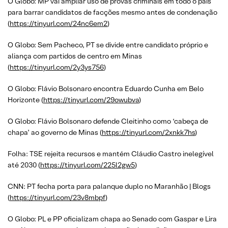
O Globo: MP vai ampliar uso de provas criminais em todo o país
para barrar candidatos de facções mesmo antes de condenação
(
https://tinyurl.com/24nc6em2
)
O Globo: Sem Pacheco, PT se divide entre candidato próprio e
aliança com partidos de centro em Minas
(
https://tinyurl.com/2y3ys756
)
O Globo: Flávio Bolsonaro encontra Eduardo Cunha em Belo
Horizonte (
https://tinyurl.com/29owubva
)
O Globo: Flávio Bolsonaro defende Cleitinho como ‘cabeça de
chapa’ ao governo de Minas (
https://tinyurl.com/2xnkk7hs
)
Folha: TSE rejeita recursos e mantém Cláudio Castro inelegível
até 2030 (
https://tinyurl.com/225l2gw5
)
CNN: PT fecha porta para palanque duplo no Maranhão | Blogs
(
https://tinyurl.com/23v8mbpf
)
O Globo: PL e PP oficializam chapa ao Senado com Gaspar e Lira