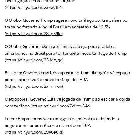
investigação sobre trabalho forçado
(
https://tinyurl.com/2xkwytt4
)
O Globo: Governo Trump sugere novo tarifaço contra países por
trabalho forçado e inclui Brasil em sobretaxa de 12,5%
(
https://tinyurl.com/28sp89kh
)
O Globo: Governo avalia abrir mais espaço para produtos
americanos no Brasil para tentar evitar novo tarifaço de Trump
(
https://tinyurl.com/2344tygq
)
Estadão: Governo brasileiro aposta no ‘bom diálogo’ e vê espaço
para tentar reverter novo tarifaço dos EUA
(
https://tinyurl.com/2xhnrneb
)
Metrópoles: Governo Lula vê jogada de Trump ao esticar a corda
com tarifaço (
https://tinyurl.com/2dkew84o
)
Folha: Empresários veem margem de manobra e defendem
negociar minerais críticos e etanol com EUA
(
https://tinyurl.com/29e6e6ld
)