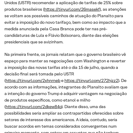
Unidos (USTR) recomendar a aplicação de tarifas de 25% sobre
produtos brasileiros (
https://tinyurl.com/26masekf
), as atenções
se voltam aos possíveis caminhos de atuação do Planalto para
evitar a imposição do novo tarifaço, bem como ao impacto que a
medida anunciada pela Casa Branca pode ter nas pré-
candidaturas de Lula e Flávio Bolsonaro, diante das eleições
presidenciais que se avizinham.
Na primeira frente, os jornais relatam que o governo brasileiro vê
espaço para manter as negociações com Washington e reverter
a imposição das novas tarifas até o dia 15 de julho, quando a
decisão final será tomada pelo USTR
(
https://tinyurl.com/2xhnrneb
e
https://tinyurl.com/272hjzz2
). De
acordo com as informações, integrantes do Planalto avaliam que
a intenção do governo Trump é adquirir vantagem na negociação
de produtos específicos, como etanol e milho
(
https://tinyurl.com/2dkew84o
). Diante disso, uma das
possibilidades seria ampliar as contrapartidas oferecidas sobre
setores de interesse dos americanos. A ideia, contudo, seria
buscar acordos em temas considerados convergentes num
primeiro momento, sem entrar em assuntos que não tenham