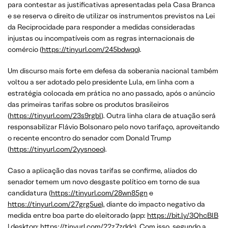
para contestar as justificativas apresentadas pela Casa Branca
e se reserva o direito de utilizar os instrumentos previstos na Lei
da Reciprocidade para responder a medidas consideradas
injustas ou incompatíveis com as regras internacionais de
comércio (
https://tinyurl.com/245bdwqo
).
Um discurso mais forte em defesa da soberania nacional também
voltou a ser adotado pelo presidente Lula, em linha com a
estratégia colocada em prática no ano passado, após o anúncio
das primeiras tarifas sobre os produtos brasileiros
(
https://tinyurl.com/23s9rgbl
). Outra linha clara de atuação será
responsabilizar Flávio Bolsonaro pelo novo tarifaço, aproveitando
o recente encontro do senador com Donald Trump
(
https://tinyurl.com/2yysnoeo
).
Caso a aplicação das novas tarifas se confirme, aliados do
senador temem um novo desgaste político em torno de sua
candidatura (
https://tinyurl.com/28wn85gn
e
https://tinyurl.com/27grg5ue
), diante do impacto negativo da
medida entre boa parte do eleitorado (app:
https://bit.ly/3QhcBlB
| desktop:
https://tinyurl.com/22z7zddc
). Com isso, segundo a