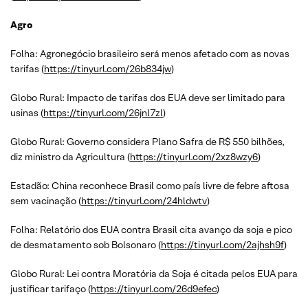
Agro
Folha: Agronegócio brasileiro será menos afetado com as novas
tarifas (
https://tinyurl.com/26b834jw
)
Globo Rural: Impacto de tarifas dos EUA deve ser limitado para
usinas (
https://tinyurl.com/26jnl7zl
)
Globo Rural: Governo considera Plano Safra de R$ 550 bilhões,
diz ministro da Agricultura (
https://tinyurl.com/2xz8wzy6
)
Estadão: China reconhece Brasil como país livre de febre aftosa
sem vacinação (
https://tinyurl.com/24hldwtv
)
Folha: Relatório dos EUA contra Brasil cita avanço da soja e pico
de desmatamento sob Bolsonaro (
https://tinyurl.com/2ajhsh9f
)
Globo Rural: Lei contra Moratória da Soja é citada pelos EUA para
justificar tarifaço (
https://tinyurl.com/26d9efec
)