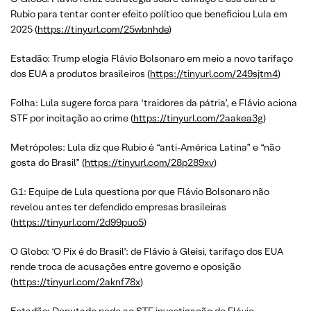
Rubio para tentar conter efeito político que beneficiou Lula em
2025 (
https://tinyurl.com/25wbnhde
)
Estadão: Trump elogia Flávio Bolsonaro em meio a novo tarifaço
dos EUA a produtos brasileiros (
https://tinyurl.com/249sjtm4
)
Folha: Lula sugere forca para ‘traidores da pátria’, e Flávio aciona
STF por incitação ao crime (
https://tinyurl.com/2aakea3g
)
Metrópoles: Lula diz que Rubio é “anti-América Latina” e “não
gosta do Brasil” (
https://tinyurl.com/28p289xv
)
G1: Equipe de Lula questiona por que Flávio Bolsonaro não
revelou antes ter defendido empresas brasileiras
(
https://tinyurl.com/2d99puo5
)
O Globo: ‘O Pix é do Brasil’: de Flávio à Gleisi, tarifaço dos EUA
rende troca de acusações entre governo e oposição
(
https://tinyurl.com/2aknf78x
)