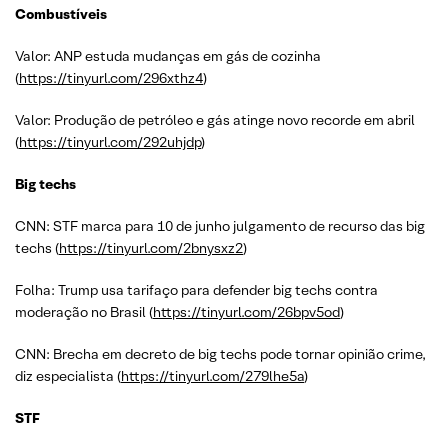
Combustíveis
Valor: ANP estuda mudanças em gás de cozinha
(
https://tinyurl.com/296xthz4
)
Valor: Produção de petróleo e gás atinge novo recorde em abril
(
https://tinyurl.com/292uhjdp
)
Big techs
CNN: STF marca para 10 de junho julgamento de recurso das big
techs (
https://tinyurl.com/2bnysxz2
)
Folha: Trump usa tarifaço para defender big techs contra
moderação no Brasil (
https://tinyurl.com/26bpv5od
)
CNN: Brecha em decreto de big techs pode tornar opinião crime,
diz especialista (
https://tinyurl.com/279lhe5a
)
STF