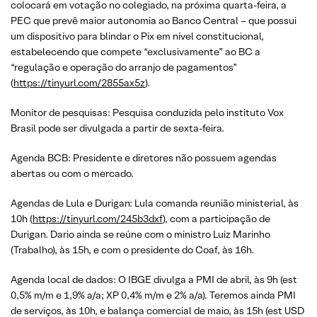
colocará em votação no colegiado, na próxima quarta-feira, a
PEC que prevê maior autonomia ao Banco Central – que possui
um dispositivo para blindar o Pix em nível constitucional,
estabelecendo que compete “exclusivamente” ao BC a
“regulação e operação do arranjo de pagamentos”
(
https://tinyurl.com/2855ax5z
).
Monitor de pesquisas: Pesquisa conduzida pelo instituto Vox
Brasil pode ser divulgada a partir de sexta-feira.
Agenda BCB: Presidente e diretores não possuem agendas
abertas ou com o mercado.
Agendas de Lula e Durigan: Lula comanda reunião ministerial, às
10h (
https://tinyurl.com/245b3dxf
), com a participação de
Durigan. Dario ainda se reúne com o ministro Luiz Marinho
(Trabalho), às 15h, e com o presidente do Coaf, às 16h.
Agenda local de dados: O IBGE divulga a PMI de abril, às 9h (est
0,5% m/m e 1,9% a/a; XP 0,4% m/m e 2% a/a). Teremos ainda PMI
de serviços, às 10h, e balança comercial de maio, às 15h (est USD