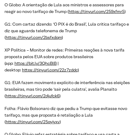
O Globo: A orientação de Lula aos ministros e assessores para
reagir ao novo tarifaço de Trump (
https://tinyurl.com/259xfmr5
)
G1: Com cartaz dizendo: ‘O PIX é do Brasil’, Lula critica tarifaço e
diz que aguarda telefonema de Trump
(
https://tinyurl.com/2bsfxdqm
)
XP Política – Monitor de redes: Primeiras reações à nova tarifa
proposta pelos EUA sobre produtos brasileiros
(app:
https://bit.ly/3QhcBlB
|
desktop:
https://tinyurl.com/22z7zddc)
G1: EUA fazem movimento explícito de interferência nas eleições
brasileiras, mas tiro pode ‘sair pela culatra’, avalia Planalto
(
https://tinyurl.com/2djufck6
)
Folha: Flávio Bolsonaro diz que pediu a Trump que evitasse novo
tarifaço, mas que proposta é retaliação a Lula
(
https://tinyurl.com/25qyjyxv
)
O Globo: Flávio refaz estratégia sobre tarifaço e usa carta a