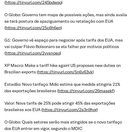
(
https://tinyurl.com/245bdwqo
)
O Globo: Governo tem mapa de possíveis ações, mas ainda avalia
se terá postura de apaziguamento ou retaliação com EUA
(
https://tinyurl.com/25c6h6en
)
G1: Governo vê espaço para negociar após tarifa dos EUA, mas
vai culpar Flávio Bolsonaro se ela falhar por motivos políticos
(
https://tinyurl.com/2yysnoeo
)
XP Macro: Make a tariff hike again! US proposes new duties on
Brazilian exports (
https://tinyurl.com/5n6v63vk
)
Estadão: Novo tarifaço: Mdic estima que medida atingiria 21%
das exportações brasileiras (
https://tinyurl.com/26masekf
)
Valor: Nova tarifa de 25% pode atingir 45% das exportações
brasileiras aos EUA (
https://tinyurl.com/2a3n9hqr
)
O Globo: Quais setores serão mais atingidos se o novo tarifaço
dos EUA entrar em vigor, segundo o MDIC