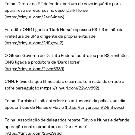
Folha: Diretor da PF defende abertura de novo inquérito para
apurar uso de recursos no caso ‘Dark Horse’
(
https://tinyurl.com/2aq64new
)
Estadão: ONG ligada a ‘Dark Horse’ repassou R$ 1,3 milhão da
Prefeitura de SP a dirigente da própria entidade
(
https://tinyurl.com/2d9gcyu2
)
O Globo: Governo do Distrito Federal contratou por R$ 5 milhões
ONG ligada a produtora de ‘Dark Horse’
(
https://tinyurl.com/2yvm6689
)
CNN: Flávio diz que filme sobre o pai não tem nada de errado e
sofre perseguição (
https://tinyurl.com/22wvv892
)
Folha: Tarcísio diz não interferir na autonomia da polícia, um dia
após críticas de Nunes e Flávio (
https://tinyurl.com/24mfwexs
)
Folha: Associação de delegados rebate Flávio e Nunes e defende
operação contra produtora de ‘Dark Horse’
(
https://tinyurl.com/2bvz9s6c
)