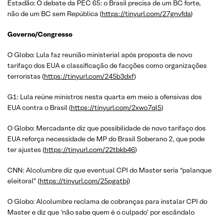
Estadão: O debate da PEC 65: o Brasil precisa de um BC forte,
não de um BC sem República (
https://tinyurl.com/27gnvfda
)
Governo/Congresso
O Globo: Lula faz reunião ministerial após proposta de novo
tarifaço dos EUA e classificação de facções como organizações
terroristas (
https://tinyurl.com/245b3dxf
)
G1: Lula reúne ministros nesta quarta em meio a ofensivas dos
EUA contra o Brasil (
https://tinyurl.com/2xwo7ql5
)
O Globo: Mercadante diz que possibilidade de novo tarifaço dos
EUA reforça necessidade de MP do Brasil Soberano 2, que pode
ter ajustes (
https://tinyurl.com/22tbkb46
)
CNN: Alcolumbre diz que eventual CPI do Master seria “palanque
eleitoral” (
https://tinyurl.com/25pgatbj
)
O Globo: Alcolumbre reclama de cobranças para instalar CPI do
Master e diz que ‘não sabe quem é o culpado’ por escândalo