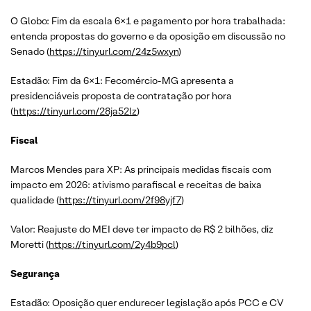
O Globo: Fim da escala 6×1 e pagamento por hora trabalhada:
entenda propostas do governo e da oposição em discussão no
Senado (
https://tinyurl.com/24z5wxyn
)
Estadão: Fim da 6×1: Fecomércio-MG apresenta a
presidenciáveis proposta de contratação por hora
(
https://tinyurl.com/28ja52lz
)
Fiscal
Marcos Mendes para XP: As principais medidas fiscais com
impacto em 2026: ativismo parafiscal e receitas de baixa
qualidade (
https://tinyurl.com/2f98yjf7
)
Valor: Reajuste do MEI deve ter impacto de R$ 2 bilhões, diz
Moretti (
https://tinyurl.com/2y4b9pcl
)
Segurança
Estadão: Oposição quer endurecer legislação após PCC e CV