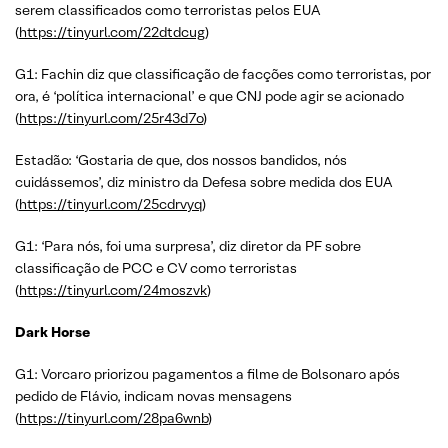
serem classificados como terroristas pelos EUA
(
https://tinyurl.com/22dtdcug
)
G1: Fachin diz que classificação de facções como terroristas, por
ora, é ‘política internacional’ e que CNJ pode agir se acionado
(
https://tinyurl.com/25r43d7o
)
Estadão: ‘Gostaria de que, dos nossos bandidos, nós
cuidássemos’, diz ministro da Defesa sobre medida dos EUA
(
https://tinyurl.com/25cdrvyq
)
G1: ‘Para nós, foi uma surpresa’, diz diretor da PF sobre
classificação de PCC e CV como terroristas
(
https://tinyurl.com/24moszvk
)
Dark Horse
G1: Vorcaro priorizou pagamentos a filme de Bolsonaro após
pedido de Flávio, indicam novas mensagens
(
https://tinyurl.com/28pa6wnb
)