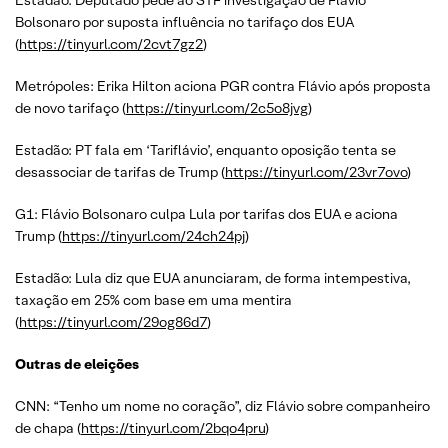
Estadão: Deputado pede ao STF investigação de Flávio
Bolsonaro por suposta influência no tarifaço dos EUA
(
https://tinyurl.com/2cvt7gz2
)
Metrópoles: Erika Hilton aciona PGR contra Flávio após proposta
de novo tarifaço (
https://tinyurl.com/2c5o8jvg
)
Estadão: PT fala em ‘Tariflávio’, enquanto oposição tenta se
desassociar de tarifas de Trump (
https://tinyurl.com/23vr7ovo
)
G1: Flávio Bolsonaro culpa Lula por tarifas dos EUA e aciona
Trump (
https://tinyurl.com/24ch24pj
)
Estadão: Lula diz que EUA anunciaram, de forma intempestiva,
taxação em 25% com base em uma mentira
(
https://tinyurl.com/29og86d7
)
Outras de eleições
CNN: “Tenho um nome no coração”, diz Flávio sobre companheiro
de chapa (
https://tinyurl.com/2bqo4pru
)