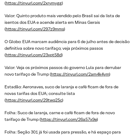
(
https://tinyurl.com/2xrymygg
)
Valor: Quinto produto mais vendido pelo Brasil sai da lista de
isentos dos EUA e acende alerta em Minas Gerais
(
https://tinyurl.com/297z9mms
)
O Globo: EUA marcam audiência para 6 de julho antes de decisão
definitiva sobre novo tarifaço; veja próximos passos
(
https://tinyurl.com/23xpt58d
)
Valor: Veja os próximos passos do governo Lula para derrubar
novo tarifaço de Trump (
https://tinyurl.com/2am4k4ym
)
Estadão: Aeronaves, suco de laranja e café ficam de fora de
novas tarifas dos EUA; consulte lista
(
https://tinyurl.com/29twq25c
)
Folha: Suco de laranja, carne e café ficam de fora de novo
tarifaço de Trump (
https://tinyurl.com/26a57x9e
)
Folha: Seção 301 já foi usada para pressão, e há espaço para