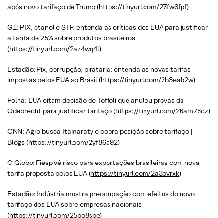
após novo tarifaço de Trump (
https://tinyurl.com/27fw6fpf
)
G1: PIX, etanol e STF: entenda as críticas dos EUA para justificar
a tarifa de 25% sobre produtos brasileiros
(
https://tinyurl.com/2az4wq4l
)
Estadão: Pix, corrupção, pirataria: entenda as novas tarifas
impostas pelos EUA ao Brasil (
https://tinyurl.com/2b3eab2w
)
Folha: EUA citam decisão de Toffoli que anulou provas da
Odebrecht para justificar tarifaço (
https://tinyurl.com/26am78cz
)
CNN: Agro busca Itamaraty e cobra posição sobre tarifaço |
Blogs (
https://tinyurl.com/2yf86a92
)
O Globo: Fiesp vê risco para exportações brasileiras com nova
tarifa proposta pelos EUA (
https://tinyurl.com/2a3ovrxk
)
Estadão: Indústria mostra preocupação com efeitos do novo
tarifaço dos EUA sobre empresas nacionais
(
https://tinyurl.com/25bo8spe
)