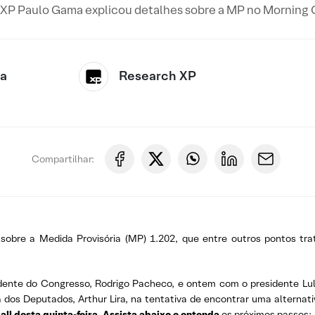
a XP Paulo Gama explicou detalhes sobre a MP no Morning C
ca
Research XP
Compartilhar:
obre a Medida Provisória (MP) 1.202, que entre outros pontos tra
dente do Congresso, Rodrigo Pacheco, e ontem com o presidente Lu
os Deputados, Arthur Lira, na tentativa de encontrar uma alternati
ll desta quinta-feira. Assista abaixo e entenda
os próximos passos: