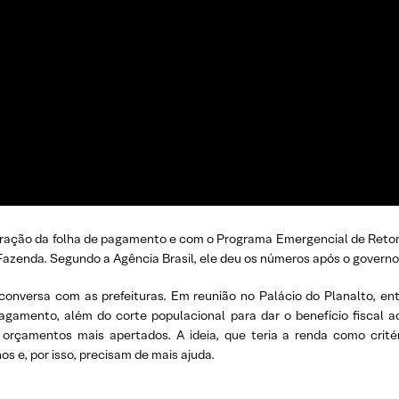
neração da folha de pagamento e com o Programa Emergencial de Reto
 Fazenda. Segundo a Agência Brasil, ele deu os números após o governo
onversa com as prefeituras. Em reunião no Palácio do Planalto, enti
 pagamento, além do corte populacional para dar o benefício fiscal 
 orçamentos mais apertados. A ideia, que teria a renda como crit
 e, por isso, precisam de mais ajuda.