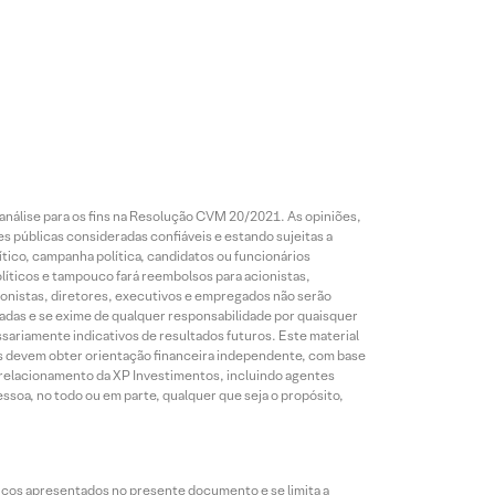
análise para os fins na Resolução CVM 20/2021. As opiniões,
s públicas consideradas confiáveis e estando sujeitas a
ico, campanha política, candidatos ou funcionários
líticos e tampouco fará reembolsos para acionistas,
ionistas, diretores, executivos e empregados não serão
das e se exime de qualquer responsabilidade por quaisquer
sariamente indicativos de resultados futuros. Este material
res devem obter orientação financeira independente, com base
e relacionamento da XP Investimentos, incluindo agentes
ssoa, no todo ou em parte, qualquer que seja o propósito,
icos apresentados no presente documento e se limita a