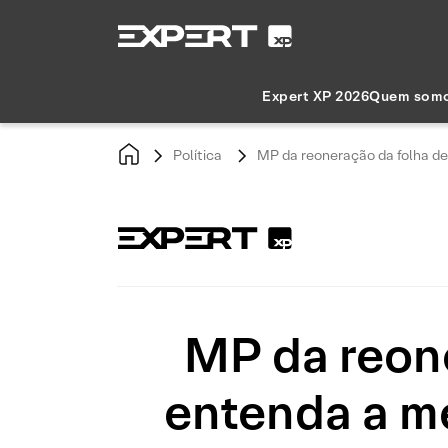
Expert XP 2026
Quem som
Política
MP da reoneração da folha de
MP da reon
entenda a me