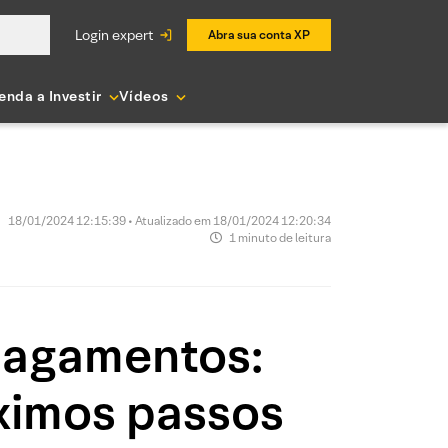
login expert
Abra sua conta XP
enda a Investir
Vídeos
18/01/2024 12:15:39 • Atualizado em 18/01/2024 12:20:34
1 minuto de leitura
pagamentos:
óximos passos