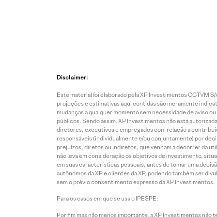
Disclaimer:
Este material foi elaborado pela XP Investimentos CCTVM S/A
projeções e estimativas aqui contidas são meramente indicati
mudanças a qualquer momento sem necessidade de aviso ou co
públicos. Sendo assim, XP Investimentos não está autorizada
diretores, executivos e empregados com relação a contribuiç
responsáveis (individualmente e/ou conjuntamente) por deci
prejuízos, diretos ou indiretos, que venham a decorrer da u
não leva em consideração os objetivos de investimento, situ
em suas características pessoais, antes de tomar uma decisã
autônomos da XP e clientes da XP, podendo também ser divulga
sem o prévio consentimento expresso da XP Investimentos.
Para os casos em que se usa o IPESPE:
Por fim mas não menos importante, a XP Investimentos não 