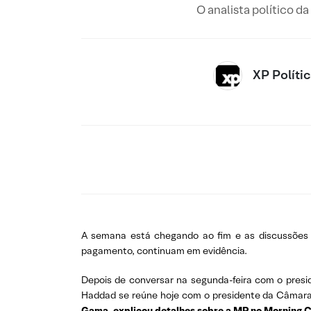
O analista político d
XP Políti
A semana está chegando ao fim e as discussões s
pagamento, continuam em evidência.
Depois de conversar na segunda-feira com o presi
Haddad se reúne hoje com o presidente da Câmara d
Gama, explicou detalhes sobre a MP no Morning Ca