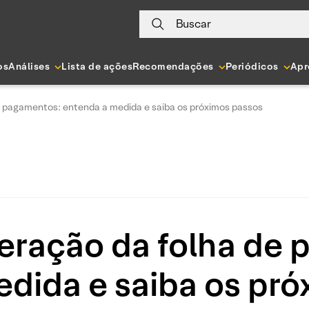
Buscar
os
Análises
Lista de ações
Recomendações
Periódicos
Apr
 pagamentos: entenda a medida e saiba os próximos passos
eração da folha de 
dida e saiba os pr