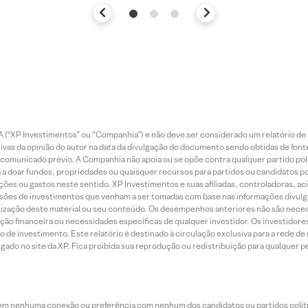
 (“XP Investimentos” ou “Companhia”) e não deve ser considerado um relatório de 
vas da opinião do autor na data da divulgação do documento sendo obtidas de fonte
municado prévio. A Companhia não apoia ou se opõe contra qualquer partido polít
 a doar fundos, propriedades ou quaisquer recursos para partidos ou candidatos po
ões ou gastos neste sentido. XP Investimentos e suas afiliadas, controladoras, ac
sões de investimentos que venham a ser tomadas com base nas informações divulga
tilização deste material ou seu conteúdo. Os desempenhos anteriores não são neces
ação financeira ou necessidades específicas de qualquer investidor. Os investido
o de investimento. Este relatório é destinado à circulação exclusiva para a rede d
do no site da XP. Fica proibida sua reprodução ou redistribuição para qualquer pe
tem nenhuma conexão ou preferência com nenhum dos candidatos ou partidos polít