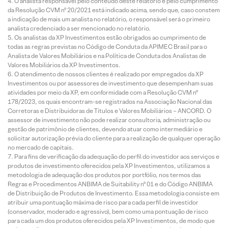
O analista responsável pelo conteúdo deste relatório e pelo cumprimento
da Resolução CVM nº 20/2021 está indicado acima, sendo que, caso constem
a indicação de mais um analista no relatório, o responsável será o primeiro
analista credenciado a ser mencionado no relatório.
Os analistas da XP Investimentos estão obrigados ao cumprimento de
todas as regras previstas no Código de Conduta da APIMEC Brasil para o
Analista de Valores Mobiliários e na Política de Conduta dos Analistas de
Valores Mobiliários da XP Investimentos.
O atendimento de nossos clientes é realizado por empregados da XP
Investimentos ou por assessores de investimento que desempenham suas
atividades por meio da XP, em conformidade com a Resolução CVM nº
178/2023, os quais encontram-se registrados na Associação Nacional das
Corretoras e Distribuidoras de Títulos e Valores Mobiliários – ANCORD. O
assessor de investimento não pode realizar consultoria, administração ou
gestão de patrimônio de clientes, devendo atuar como intermediário e
solicitar autorização prévia do cliente para a realização de qualquer operação
no mercado de capitais.
Para fins de verificação da adequação do perfil do investidor aos serviços e
produtos de investimento oferecidos pela XP Investimentos, utilizamos a
metodologia de adequação dos produtos por portfólio, nos termos das
Regras e Procedimentos ANBIMA de Suitability nº 01 e do Código ANBIMA
de Distribuição de Produtos de Investimento. Essa metodologia consiste em
atribuir uma pontuação máxima de risco para cada perfil de investidor
(conservador, moderado e agressivo), bem como uma pontuação de risco
para cada um dos produtos oferecidos pela XP Investimentos, de modo que