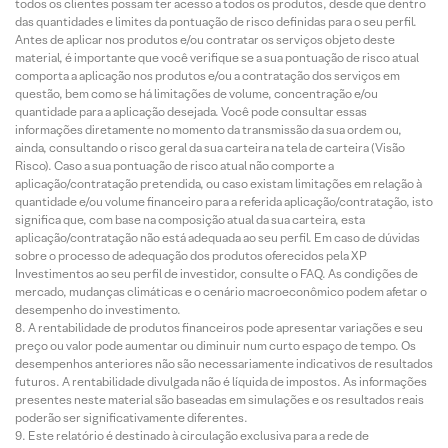
todos os clientes possam ter acesso a todos os produtos, desde que dentro
das quantidades e limites da pontuação de risco definidas para o seu perfil.
Antes de aplicar nos produtos e/ou contratar os serviços objeto deste
material, é importante que você verifique se a sua pontuação de risco atual
comporta a aplicação nos produtos e/ou a contratação dos serviços em
questão, bem como se há limitações de volume, concentração e/ou
quantidade para a aplicação desejada. Você pode consultar essas
informações diretamente no momento da transmissão da sua ordem ou,
ainda, consultando o risco geral da sua carteira na tela de carteira (Visão
Risco). Caso a sua pontuação de risco atual não comporte a
aplicação/contratação pretendida, ou caso existam limitações em relação à
quantidade e/ou volume financeiro para a referida aplicação/contratação, isto
significa que, com base na composição atual da sua carteira, esta
aplicação/contratação não está adequada ao seu perfil. Em caso de dúvidas
sobre o processo de adequação dos produtos oferecidos pela XP
Investimentos ao seu perfil de investidor, consulte o FAQ. As condições de
mercado, mudanças climáticas e o cenário macroeconômico podem afetar o
desempenho do investimento.
A rentabilidade de produtos financeiros pode apresentar variações e seu
preço ou valor pode aumentar ou diminuir num curto espaço de tempo. Os
desempenhos anteriores não são necessariamente indicativos de resultados
futuros. A rentabilidade divulgada não é líquida de impostos. As informações
presentes neste material são baseadas em simulações e os resultados reais
poderão ser significativamente diferentes.
Este relatório é destinado à circulação exclusiva para a rede de