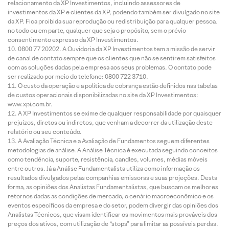
relacionamento da XP Investimentos, incluindo assessores de
investimentos da XP e clientes da XP, podendo também ser divulgado no site
da XP. Fica proibida sua reprodução ou redistribuição para qualquer pessoa,
no todo ou em parte, qualquer que seja o propósito, sem o prévio
consentimento expresso da XP Investimentos.
0800 77 20202. A Ouvidoria da XP Investimentos tem a missão de servir
de canal de contato sempre que os clientes que não se sentirem satisfeitos
com as soluções dadas pela empresa aos seus problemas. O contato pode
ser realizado por meio do telefone: 0800 722 3710.
O custo da operação e a política de cobrança estão definidos nas tabelas
de custos operacionais disponibilizadas no site da XP Investimentos:
www.xpi.com.br.
A XP Investimentos se exime de qualquer responsabilidade por quaisquer
prejuízos, diretos ou indiretos, que venham a decorrer da utilização deste
relatório ou seu conteúdo.
A Avaliação Técnica e a Avaliação de Fundamentos seguem diferentes
metodologias de análise. A Análise Técnica é executada seguindo conceitos
como tendência, suporte, resistência, candles, volumes, médias móveis
entre outros. Já a Análise Fundamentalista utiliza como informação os
resultados divulgados pelas companhias emissoras e suas projeções. Desta
forma, as opiniões dos Analistas Fundamentalistas, que buscam os melhores
retornos dadas as condições de mercado, o cenário macroeconômico e os
eventos específicos da empresa e do setor, podem divergir das opiniões dos
Analistas Técnicos, que visam identificar os movimentos mais prováveis dos
preços dos ativos, com utilização de “stops” para limitar as possíveis perdas.