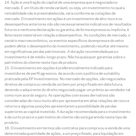
Ação é uma fração do capital de uma empresa que é negociada no
mercado. É um título de renda variável, ou seja, um investimento no qual a
rentabilidade não é preestabelecida, varia conforme as cotações de
mercado. O investimento em ações é um investimento de alto risco e os
desempenhos anteriores não são necessariamente indicativos de resultados
futuros e nenhuma declaração ou garantia, de forma expressa ou implícita, é
feita neste material em relação a desempenhos. As condições de mercado, o
cenário macroeconômico, os eventos específicos da empresa e do setor
podem afetar o desempenho do investimento, podendo resultar até mesmo
em significativas perdas patrimoniais. A duração recomendada para o
investimento é de médio-longo prazo. Não há quaisquer garantias sobre o
patrimônio do cliente neste tipo de produto.
O investimento em opções é preferencialmente indicado para
investidores de perfil agressivo, de acordo com a política de suitability
praticada pela XP Investimentos. No mercado de opções, são negociados
direitos de compra ou venda de um bem por preço fixado em data futura,
devendo o adquirente do direito negociado pagar um prêmio ao vendedor tal
como num acordo seguro. As operações com esses derivativos são
consideradas de risco muito alto por apresentarem altas relações de risco e
retorno e algumas posições apresentarem a possibilidade de perdas
superiores ao capital investido. A duração recomendada para o investimento
é de curto prazo e o patrimônio do cliente não está garantido neste tipo de
produto.
O investimento em termos são contratos para compra ou a venda de uma
determinada quantidade de ações, a um preço fixado, para liquidação em