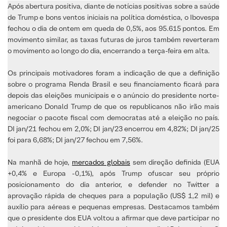
Após abertura positiva, diante de notícias positivas sobre a saúde
de Trump e bons ventos iniciais na política doméstica, o Ibovespa
fechou o dia de ontem em queda de 0,5%, aos 95.615 pontos. Em
movimento similar, as taxas futuras de juros também reverteram
o movimento ao longo do dia, encerrando a terça-feira em alta.
Os principais motivadores foram a indicação de que a definição
sobre o programa Renda Brasil e seu financiamento ficará para
depois das eleições municipais e o anúncio do presidente norte-
americano Donald Trump de que os republicanos não irão mais
negociar o pacote fiscal com democratas até a eleição no país.
DI jan/21 fechou em 2,0%; DI jan/23 encerrou em 4,82%; DI jan/25
foi para 6,68%; DI jan/27 fechou em 7,56%.
Na manhã de hoje,
mercados globais
sem direção definida (EUA
+0,4% e Europa -0,1%), após Trump ofuscar seu próprio
posicionamento do dia anterior, e defender no Twitter a
aprovação rápida de cheques para a população (US$ 1,2 mil) e
auxílio para aéreas e pequenas empresas. Destacamos também
que o presidente dos EUA voltou a afirmar que deve participar no