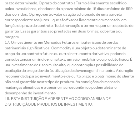
prazo determinado. O prazo do contrato a Termo é livremente escolhido
pelos investidores, obedecendo o prazo mínimo de 16 dias e máximo de 999
dias corridos. O preço será o valor da ação adicionado de uma parcela
correspondente aos juros – que são fixados livremente em mercado, em
função do prazo do contrato. Toda transação a termo requer um depósito de
garantia. Essas garantias são prestadas em duas formas: cobertura ou
margem.
O investimento em Mercados Futuros embute riscos de perdas
patrimoniais significativos. Commodity é um objeto ou determinante de
preço de um contrato futuro ou outro instrumento derivativo, podendo
consubstanciar um índice, uma taxa, um valor mobiliário ou produto físico. É
um investimento de risco muito alto, que contempla a possibilidade de
oscilação de preço devido à utilização de alavancagem financeira. A duração
recomendada para o investimento é de curto prazo e o patrimônio do cliente
não está garantido neste tipo de produto. As condições de mercado,
mudanças climáticas e o cenário macroeconômico podem afetar o
desempenho do investimento.
ESTA INSTITUIÇÃO É ADERENTE AO CÓDIGO ANBIMA DE
DISTRIBUIÇÃO DE PRODUTOS DE INVESTIMENTO.