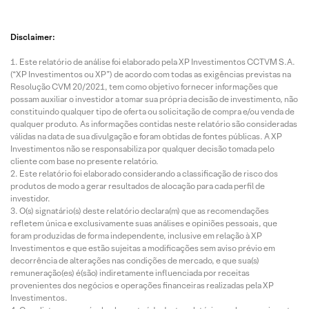
Disclaimer:
Este relatório de análise foi elaborado pela XP Investimentos CCTVM S.A.
(“XP Investimentos ou XP”) de acordo com todas as exigências previstas na
Resolução CVM 20/2021, tem como objetivo fornecer informações que
possam auxiliar o investidor a tomar sua própria decisão de investimento, não
constituindo qualquer tipo de oferta ou solicitação de compra e/ou venda de
qualquer produto. As informações contidas neste relatório são consideradas
válidas na data de sua divulgação e foram obtidas de fontes públicas. A XP
Investimentos não se responsabiliza por qualquer decisão tomada pelo
cliente com base no presente relatório.
Este relatório foi elaborado considerando a classificação de risco dos
produtos de modo a gerar resultados de alocação para cada perfil de
investidor.
O(s) signatário(s) deste relatório declara(m) que as recomendações
refletem única e exclusivamente suas análises e opiniões pessoais, que
foram produzidas de forma independente, inclusive em relação à XP
Investimentos e que estão sujeitas a modificações sem aviso prévio em
decorrência de alterações nas condições de mercado, e que sua(s)
remuneração(es) é(são) indiretamente influenciada por receitas
provenientes dos negócios e operações financeiras realizadas pela XP
Investimentos.