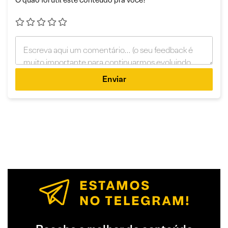
O quão foi útil este conteúdo pra você?
Enviar