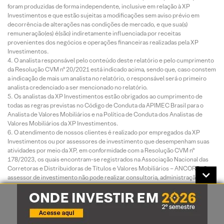
foram produzidas de forma independente, inclusive em relação à XP
Investimentos e que estão sujeitas a modificações sem aviso prévio em
decorrência de alterações nas condições de mercado, e que sua(s)
remuneração(es) é(são) indiretamente influenciada por receitas
provenientes dos negócios e operações financeiras realizadas pela XP
Investimentos.
O analista responsável pelo conteúdo deste relatório e pelo cumprimento
da Resolução CVM nº 20/2021 está indicado acima, sendo que, caso constem
a indicação de mais um analista no relatório, o responsável será o primeiro
analista credenciado a ser mencionado no relatório.
Os analistas da XP Investimentos estão obrigados ao cumprimento de
todas as regras previstas no Código de Conduta da APIMEC Brasil para o
Analista de Valores Mobiliários e na Política de Conduta dos Analistas de
Valores Mobiliários da XP Investimentos.
O atendimento de nossos clientes é realizado por empregados da XP
Investimentos ou por assessores de investimento que desempenham suas
atividades por meio da XP, em conformidade com a Resolução CVM nº
178/2023, os quais encontram-se registrados na Associação Nacional das
Corretoras e Distribuidoras de Títulos e Valores Mobiliários – ANCORD. O
assessor de investimento não pode realizar consultoria, administração ou
gestão de patrimônio de clientes, devendo atuar como intermediário e
solicitar autorização prévia do cliente para a realização de qualquer operação
no mercado de capitais.
Para fins de verificação da adequação do perfil do investidor aos serviços e
produtos de investimento oferecidos pela XP Investimentos, utilizamos a