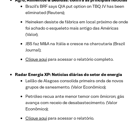
Agro, Alimentos & Bebidas: confira as principais notícias
Brazil’s BRF says QIA put option on TBQ JV has been
eliminated (Reuters);
Heineken desiste de fábrica em local próximo de onde
foi achado o esqueleto mais antigo das Américas
(Valor);
JBS faz M&A na Itália e cresce na charcutaria (Brazil
Journal);
Clique aqui
para acessar o relatório completo.
Radar Energia XP: Notícias diárias do setor de energia
Leilão de Alagoas consolida primeira onda de novos
grupos de saneamento. (Valor Econômico);
Petróleo recua ante menor temor com ômicron; gás
avança com receio de desabastecimento. (Valor
Econômico);
Clique aqui
para acessar o relatório.