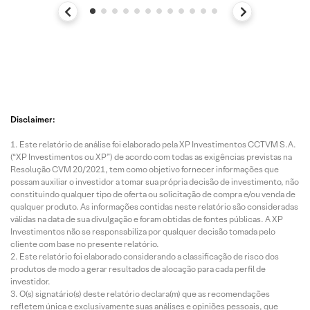
Disclaimer:
Este relatório de análise foi elaborado pela XP Investimentos CCTVM S.A.
(“XP Investimentos ou XP”) de acordo com todas as exigências previstas na
Resolução CVM 20/2021, tem como objetivo fornecer informações que
possam auxiliar o investidor a tomar sua própria decisão de investimento, não
constituindo qualquer tipo de oferta ou solicitação de compra e/ou venda de
qualquer produto. As informações contidas neste relatório são consideradas
válidas na data de sua divulgação e foram obtidas de fontes públicas. A XP
Investimentos não se responsabiliza por qualquer decisão tomada pelo
cliente com base no presente relatório.
Este relatório foi elaborado considerando a classificação de risco dos
produtos de modo a gerar resultados de alocação para cada perfil de
investidor.
O(s) signatário(s) deste relatório declara(m) que as recomendações
refletem única e exclusivamente suas análises e opiniões pessoais, que