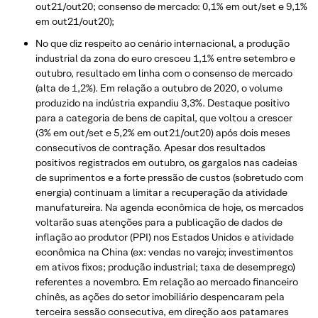
out21/out20; consenso de mercado: 0,1% em out/set e 9,1%
em out21/out20);
No que diz respeito ao cenário internacional, a produção
industrial da zona do euro cresceu 1,1% entre setembro e
outubro, resultado em linha com o consenso de mercado
(alta de 1,2%). Em relação a outubro de 2020, o volume
produzido na indústria expandiu 3,3%. Destaque positivo
para a categoria de bens de capital, que voltou a crescer
(3% em out/set e 5,2% em out21/out20) após dois meses
consecutivos de contração. Apesar dos resultados
positivos registrados em outubro, os gargalos nas cadeias
de suprimentos e a forte pressão de custos (sobretudo com
energia) continuam a limitar a recuperação da atividade
manufatureira. Na agenda econômica de hoje, os mercados
voltarão suas atenções para a publicação de dados de
inflação ao produtor (PPI) nos Estados Unidos e atividade
econômica na China (ex: vendas no varejo; investimentos
em ativos fixos; produção industrial; taxa de desemprego)
referentes a novembro. Em relação ao mercado financeiro
chinês, as ações do setor imobiliário despencaram pela
terceira sessão consecutiva, em direção aos patamares