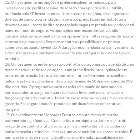
O investimento em opções é preferencialmente indicado para
investidores de perfil agressivo, de acordo com a política de suitability
praticada pela XP Investimentos. No mercado de opções, são negociados
direitos de compra ou venda de um bem por preço fixado em data futura,
devendo o adquirente do direito negociado pagar um prêmio ao vendedor tal
como num acordo seguro. As operações com esses derivativos são
consideradas de risco muito alto por apresentarem altas relações de risco e
retorno e algumas posições apresentarem a possibilidade de perdas
superiores ao capital investido. A duração recomendada para o investimento
é de curto prazo e o patrimônio do cliente não está garantido neste tipo de
produto.
O investimento em termos são contratos para compra ou a venda de uma
determinada quantidade de ações, a um preço fixado, para liquidação em
prazo determinado. O prazo do contrato a Termo é livremente escolhido
pelos investidores, obedecendo o prazo mínimo de 16 dias e máximo de 999
dias corridos. O preço será o valor da ação adicionado de uma parcela
correspondente aos juros – que são fixados livremente em mercado, em
função do prazo do contrato. Toda transação a termo requer um depósito de
garantia. Essas garantias são prestadas em duas formas: cobertura ou
margem.
O investimento em Mercados Futuros embute riscos de perdas
patrimoniais significativos. Commodity é um objeto ou determinante de
preço de um contrato futuro ou outro instrumento derivativo, podendo
consubstanciar um índice, uma taxa, um valor mobiliário ou produto físico. É
um investimento de risco muito alto, que contempla a possibilidade de