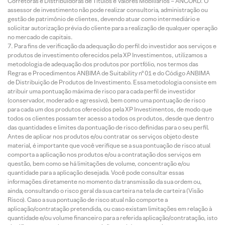
Corretoras e Distribuidoras de Títulos e Valores Mobiliários – ANCORD. O
assessor de investimento não pode realizar consultoria, administração ou
gestão de patrimônio de clientes, devendo atuar como intermediário e
solicitar autorização prévia do cliente para a realização de qualquer operação
no mercado de capitais.
Para fins de verificação da adequação do perfil do investidor aos serviços e
produtos de investimento oferecidos pela XP Investimentos, utilizamos a
metodologia de adequação dos produtos por portfólio, nos termos das
Regras e Procedimentos ANBIMA de Suitability nº 01 e do Código ANBIMA
de Distribuição de Produtos de Investimento. Essa metodologia consiste em
atribuir uma pontuação máxima de risco para cada perfil de investidor
(conservador, moderado e agressivo), bem como uma pontuação de risco
para cada um dos produtos oferecidos pela XP Investimentos, de modo que
todos os clientes possam ter acesso a todos os produtos, desde que dentro
das quantidades e limites da pontuação de risco definidas para o seu perfil.
Antes de aplicar nos produtos e/ou contratar os serviços objeto deste
material, é importante que você verifique se a sua pontuação de risco atual
comporta a aplicação nos produtos e/ou a contratação dos serviços em
questão, bem como se há limitações de volume, concentração e/ou
quantidade para a aplicação desejada. Você pode consultar essas
informações diretamente no momento da transmissão da sua ordem ou,
ainda, consultando o risco geral da sua carteira na tela de carteira (Visão
Risco). Caso a sua pontuação de risco atual não comporte a
aplicação/contratação pretendida, ou caso existam limitações em relação à
quantidade e/ou volume financeiro para a referida aplicação/contratação, isto