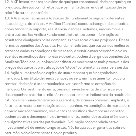
A XP Investimentos se exime de qualquer responsabilidade por quaisquer
prejuízos, diretos ou indiretos, que venham a decorrer da utilização deste
relatório ou seu conteúdo.
A Avaliação Técnica e a Avaliação de Fundamentos seguem diferentes
metodologias de análise. A Análise Técnica é executada seguindo conceitos
como tendência, suporte, resistência, candles, volumes, médias móveis
entre outros. Já a Análise Fundamentalista utiliza como informação os
resultados divulgados pelas companhias emissoras e suas projeções. Desta
forma, as opiniões dos Analistas Fundamentalistas, que buscam os melhores
retornos dadas as condições de mercado, o cenário macroeconômico e os
eventos específicos da empresa e do setor, podem divergir das opiniões dos
Analistas Técnicos, que visam identificar os movimentos mais prováveis dos
preços dos ativos, com utilização de “stops” para limitar as possíveis perdas.
Ação é uma fração do capital de uma empresa que é negociada no
mercado. É um título de renda variável, ou seja, um investimento no qual a
rentabilidade não é preestabelecida, varia conforme as cotações de
mercado. O investimento em ações é um investimento de alto risco e os
desempenhos anteriores não são necessariamente indicativos de resultados
futuros e nenhuma declaração ou garantia, de forma expressa ou implícita, é
feita neste material em relação a desempenhos. As condições de mercado, o
cenário macroeconômico, os eventos específicos da empresa e do setor
podem afetar o desempenho do investimento, podendo resultar até mesmo
em significativas perdas patrimoniais. A duração recomendada para o
investimento é de médio-longo prazo. Não há quaisquer garantias sobre o
patrimônio do cliente neste tipo de produto.