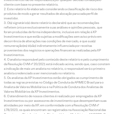
cliente com base no presente relatório.
Este relatório foi elaborado considerando a classificação de risco dos
produtos de modo a gerar resultados de alocação para cada perfil de
investidor.
O(s) signatário(s) deste relatório declara(m) que as recomendações
refletem única e exclusivamente suas análises e opiniões pessoais, que
foram produzidas de forma independente, inclusive em relação à XP
Investimentos e que estão sujeitas a modificações sem aviso prévio em
decorrência de alterações nas condições de mercado, e que sua(s)
remuneração(es) é(são) indiretamente influenciada por receitas
provenientes dos negócios e operações financeiras realizadas pela XP
Investimentos.
O analista responsável pelo conteúdo deste relatório e pelo cumprimento
da Resolução CVM nº 20/2021 está indicado acima, sendo que, caso constem
a indicação de mais um analista no relatório, o responsável será o primeiro
analista credenciado a ser mencionado no relatório.
Os analistas da XP Investimentos estão obrigados ao cumprimento de
todas as regras previstas no Código de Conduta da APIMEC Brasil para o
Analista de Valores Mobiliários e na Política de Conduta dos Analistas de
Valores Mobiliários da XP Investimentos.
O atendimento de nossos clientes é realizado por empregados da XP
Investimentos ou por assessores de investimento que desempenham suas
atividades por meio da XP, em conformidade com a Resolução CVM nº
178/2023, os quais encontram-se registrados na Associação Nacional das