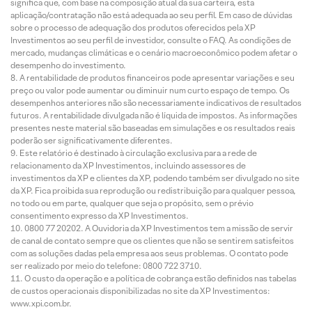
significa que, com base na composição atual da sua carteira, esta
aplicação/contratação não está adequada ao seu perfil. Em caso de dúvidas
sobre o processo de adequação dos produtos oferecidos pela XP
Investimentos ao seu perfil de investidor, consulte o FAQ. As condições de
mercado, mudanças climáticas e o cenário macroeconômico podem afetar o
desempenho do investimento.
A rentabilidade de produtos financeiros pode apresentar variações e seu
preço ou valor pode aumentar ou diminuir num curto espaço de tempo. Os
desempenhos anteriores não são necessariamente indicativos de resultados
futuros. A rentabilidade divulgada não é líquida de impostos. As informações
presentes neste material são baseadas em simulações e os resultados reais
poderão ser significativamente diferentes.
Este relatório é destinado à circulação exclusiva para a rede de
relacionamento da XP Investimentos, incluindo assessores de
investimentos da XP e clientes da XP, podendo também ser divulgado no site
da XP. Fica proibida sua reprodução ou redistribuição para qualquer pessoa,
no todo ou em parte, qualquer que seja o propósito, sem o prévio
consentimento expresso da XP Investimentos.
0800 77 20202. A Ouvidoria da XP Investimentos tem a missão de servir
de canal de contato sempre que os clientes que não se sentirem satisfeitos
com as soluções dadas pela empresa aos seus problemas. O contato pode
ser realizado por meio do telefone: 0800 722 3710.
O custo da operação e a política de cobrança estão definidos nas tabelas
de custos operacionais disponibilizadas no site da XP Investimentos:
www.xpi.com.br.