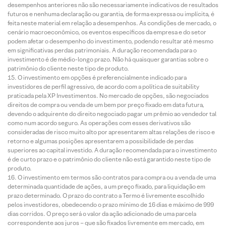
desempenhos anteriores não são necessariamente indicativos de resultados
futuros e nenhuma declaração ou garantia, de forma expressa ou implícita, é
feita neste material em relação a desempenhos. As condições de mercado, o
cenário macroeconômico, os eventos específicos da empresa e do setor
podem afetar o desempenho do investimento, podendo resultar até mesmo
em significativas perdas patrimoniais. A duração recomendada para o
investimento é de médio-longo prazo. Não há quaisquer garantias sobre o
patrimônio do cliente neste tipo de produto.
O investimento em opções é preferencialmente indicado para
investidores de perfil agressivo, de acordo com a política de suitability
praticada pela XP Investimentos. No mercado de opções, são negociados
direitos de compra ou venda de um bem por preço fixado em data futura,
devendo o adquirente do direito negociado pagar um prêmio ao vendedor tal
como num acordo seguro. As operações com esses derivativos são
consideradas de risco muito alto por apresentarem altas relações de risco e
retorno e algumas posições apresentarem a possibilidade de perdas
superiores ao capital investido. A duração recomendada para o investimento
é de curto prazo e o patrimônio do cliente não está garantido neste tipo de
produto.
O investimento em termos são contratos para compra ou a venda de uma
determinada quantidade de ações, a um preço fixado, para liquidação em
prazo determinado. O prazo do contrato a Termo é livremente escolhido
pelos investidores, obedecendo o prazo mínimo de 16 dias e máximo de 999
dias corridos. O preço será o valor da ação adicionado de uma parcela
correspondente aos juros – que são fixados livremente em mercado, em