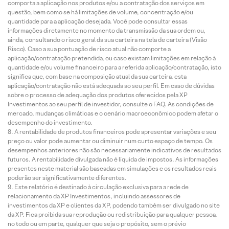
comporta a aplicação nos produtos e/ou a contratação dos serviços em
questão, bem como se há limitações de volume, concentração e/ou
quantidade para a aplicação desejada. Você pode consultar essas
informações diretamente no momento da transmissão da sua ordem ou,
ainda, consultando o risco geral da sua carteira na tela de carteira (Visão
Risco). Caso a sua pontuação de risco atual não comporte a
aplicação/contratação pretendida, ou caso existam limitações em relação à
quantidade e/ou volume financeiro para a referida aplicação/contratação, isto
significa que, com base na composição atual da sua carteira, esta
aplicação/contratação não está adequada ao seu perfil. Em caso de dúvidas
sobre o processo de adequação dos produtos oferecidos pela XP
Investimentos ao seu perfil de investidor, consulte o FAQ. As condições de
mercado, mudanças climáticas e o cenário macroeconômico podem afetar o
desempenho do investimento.
A rentabilidade de produtos financeiros pode apresentar variações e seu
preço ou valor pode aumentar ou diminuir num curto espaço de tempo. Os
desempenhos anteriores não são necessariamente indicativos de resultados
futuros. A rentabilidade divulgada não é líquida de impostos. As informações
presentes neste material são baseadas em simulações e os resultados reais
poderão ser significativamente diferentes.
Este relatório é destinado à circulação exclusiva para a rede de
relacionamento da XP Investimentos, incluindo assessores de
investimentos da XP e clientes da XP, podendo também ser divulgado no site
da XP. Fica proibida sua reprodução ou redistribuição para qualquer pessoa,
no todo ou em parte, qualquer que seja o propósito, sem o prévio