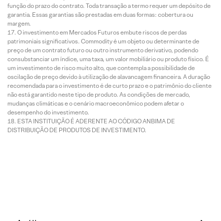
função do prazo do contrato. Toda transação a termo requer um depósito de
garantia. Essas garantias são prestadas em duas formas: cobertura ou
margem.
O investimento em Mercados Futuros embute riscos de perdas
patrimoniais significativos. Commodity é um objeto ou determinante de
preço de um contrato futuro ou outro instrumento derivativo, podendo
consubstanciar um índice, uma taxa, um valor mobiliário ou produto físico. É
um investimento de risco muito alto, que contempla a possibilidade de
oscilação de preço devido à utilização de alavancagem financeira. A duração
recomendada para o investimento é de curto prazo e o patrimônio do cliente
não está garantido neste tipo de produto. As condições de mercado,
mudanças climáticas e o cenário macroeconômico podem afetar o
desempenho do investimento.
ESTA INSTITUIÇÃO É ADERENTE AO CÓDIGO ANBIMA DE
DISTRIBUIÇÃO DE PRODUTOS DE INVESTIMENTO.