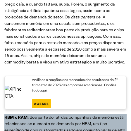
preço caía, e quando faltava, subia. Porém, o surgimento da
inteligência artificial quebrou essa lógica, assim como as
projeções de demanda do setor. Os
data centers
de IA
consomem memória em uma escala sem precedentes, e os
fabricantes redirecionaram boa parte da produção para os chips
mais sofisticados e caros usados nessas aplicações. Com isso,
faltou memória para o resto do mercado e os preços dispararam,
sendo possivelmente a escassez de 2026 como a mais severa em
15 anos. Assim, chips de memória deixaram de ser uma
commodity barata e virou um ativo estratégico e muito lucrativo.
Análises e reações dos mercados dos resultados do 2º
trimestre de 2026 das empresas americanas. Confira
tudo aqui.
ACESSE
HBM x RAM:
Boa parte do rali das companhias de memória está
relacionada ao aumento da demanda por HBM, um tipo
específico de chip customizado usado em conjunto GPUs de alto