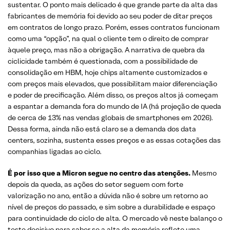
sustentar. O ponto mais delicado é que grande parte da alta das
fabricantes de memória foi devido ao seu poder de ditar preços
em contratos de longo prazo. Porém, esses contratos funcionam
como uma “opção”, na qual o cliente tem o direito de comprar
àquele preço, mas não a obrigação. A narrativa de quebra da
ciclicidade também é questionada, com a possibilidade de
consolidação em HBM, hoje chips altamente customizados e
com preços mais elevados, que possibilitam maior diferenciação
e poder de precificação. Além disso, os preços altos já começam
a espantar a demanda fora do mundo de IA (há projeção de queda
de cerca de 13% nas vendas globais de smartphones em 2026).
Dessa forma, ainda não está claro se a demanda dos data
centers, sozinha, sustenta esses preços e as essas cotações das
companhias ligadas ao ciclo.
É por isso que a Micron segue no centro das atenções.
Mesmo
depois da queda, as ações do setor seguem com forte
valorização no ano, então a dúvida não é sobre um retorno ao
nível de preços do passado, e sim sobre a durabilidade e espaço
para continuidade do ciclo de alta. O mercado vê neste balanço o
teste decisivo para saber se a alta da memória reflete uma