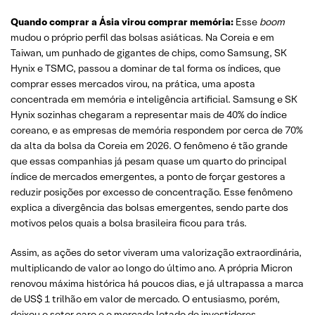
Quando comprar a Ásia virou comprar memória:
Esse
boom
mudou o próprio perfil das bolsas asiáticas. Na Coreia e em
Taiwan, um punhado de gigantes de chips, como Samsung, SK
Hynix e TSMC, passou a dominar de tal forma os índices, que
comprar esses mercados virou, na prática, uma aposta
concentrada em memória e inteligência artificial. Samsung e SK
Hynix sozinhas chegaram a representar mais de 40% do índice
coreano, e as empresas de memória respondem por cerca de 70%
da alta da bolsa da Coreia em 2026. O fenômeno é tão grande
que essas companhias já pesam quase um quarto do principal
índice de mercados emergentes, a ponto de forçar gestores a
reduzir posições por excesso de concentração. Esse fenômeno
explica a divergência das bolsas emergentes, sendo parte dos
motivos pelos quais a bolsa brasileira ficou para trás.
Assim, as ações do setor viveram uma valorização extraordinária,
multiplicando de valor ao longo do último ano. A própria Micron
renovou máxima histórica há poucos dias, e já ultrapassa a marca
de US$ 1 trilhão em valor de mercado. O entusiasmo, porém,
deixou o setor caro e o mercado lotado de investidores