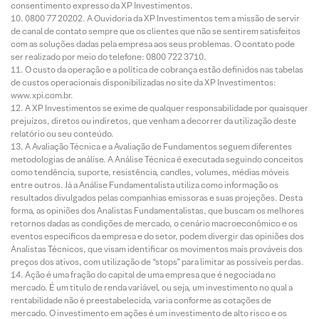
consentimento expresso da XP Investimentos.
0800 77 20202. A Ouvidoria da XP Investimentos tem a missão de servir
de canal de contato sempre que os clientes que não se sentirem satisfeitos
com as soluções dadas pela empresa aos seus problemas. O contato pode
ser realizado por meio do telefone: 0800 722 3710.
O custo da operação e a política de cobrança estão definidos nas tabelas
de custos operacionais disponibilizadas no site da XP Investimentos:
www.xpi.com.br.
A XP Investimentos se exime de qualquer responsabilidade por quaisquer
prejuízos, diretos ou indiretos, que venham a decorrer da utilização deste
relatório ou seu conteúdo.
A Avaliação Técnica e a Avaliação de Fundamentos seguem diferentes
metodologias de análise. A Análise Técnica é executada seguindo conceitos
como tendência, suporte, resistência, candles, volumes, médias móveis
entre outros. Já a Análise Fundamentalista utiliza como informação os
resultados divulgados pelas companhias emissoras e suas projeções. Desta
forma, as opiniões dos Analistas Fundamentalistas, que buscam os melhores
retornos dadas as condições de mercado, o cenário macroeconômico e os
eventos específicos da empresa e do setor, podem divergir das opiniões dos
Analistas Técnicos, que visam identificar os movimentos mais prováveis dos
preços dos ativos, com utilização de “stops” para limitar as possíveis perdas.
Ação é uma fração do capital de uma empresa que é negociada no
mercado. É um título de renda variável, ou seja, um investimento no qual a
rentabilidade não é preestabelecida, varia conforme as cotações de
mercado. O investimento em ações é um investimento de alto risco e os