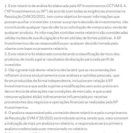
Este relatório de análise foi elaborado pela XP Investimentos CCTVM S.A.
(“XP Investimentos ou XP”) de acordo com todas as exigências previstas na
Resolução CVM 20/2021, tem como objetivo fornecer informações que
possam auxiliar o investidor a tomar sua própria decisão de investimento, não
constituindo qualquer tipo de oferta ou solicitação de compra e/ou venda de
qualquer produto. As informações contidas neste relatório são consideradas
válidas na data de sua divulgação e foram obtidas de fontes públicas. A XP
Investimentos não se responsabiliza por qualquer decisão tomada pelo
cliente com base no presente relatório.
Este relatório foi elaborado considerando a classificação de risco dos
produtos de modo a gerar resultados de alocação para cada perfil de
investidor.
O(s) signatário(s) deste relatório declara(m) que as recomendações
refletem única e exclusivamente suas análises e opiniões pessoais, que
foram produzidas de forma independente, inclusive em relação à XP
Investimentos e que estão sujeitas a modificações sem aviso prévio em
decorrência de alterações nas condições de mercado, e que sua(s)
remuneração(es) é(são) indiretamente influenciada por receitas
provenientes dos negócios e operações financeiras realizadas pela XP
Investimentos.
O analista responsável pelo conteúdo deste relatório e pelo cumprimento
da Resolução CVM nº 20/2021 está indicado acima, sendo que, caso constem
a indicação de mais um analista no relatório, o responsável será o primeiro
analista credenciado a ser mencionado no relatório.