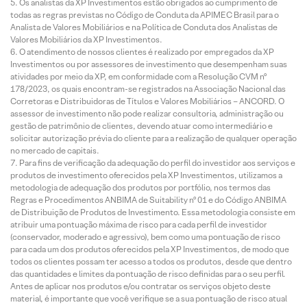
Os analistas da XP Investimentos estão obrigados ao cumprimento de
todas as regras previstas no Código de Conduta da APIMEC Brasil para o
Analista de Valores Mobiliários e na Política de Conduta dos Analistas de
Valores Mobiliários da XP Investimentos.
O atendimento de nossos clientes é realizado por empregados da XP
Investimentos ou por assessores de investimento que desempenham suas
atividades por meio da XP, em conformidade com a Resolução CVM nº
178/2023, os quais encontram-se registrados na Associação Nacional das
Corretoras e Distribuidoras de Títulos e Valores Mobiliários – ANCORD. O
assessor de investimento não pode realizar consultoria, administração ou
gestão de patrimônio de clientes, devendo atuar como intermediário e
solicitar autorização prévia do cliente para a realização de qualquer operação
no mercado de capitais.
Para fins de verificação da adequação do perfil do investidor aos serviços e
produtos de investimento oferecidos pela XP Investimentos, utilizamos a
metodologia de adequação dos produtos por portfólio, nos termos das
Regras e Procedimentos ANBIMA de Suitability nº 01 e do Código ANBIMA
de Distribuição de Produtos de Investimento. Essa metodologia consiste em
atribuir uma pontuação máxima de risco para cada perfil de investidor
(conservador, moderado e agressivo), bem como uma pontuação de risco
para cada um dos produtos oferecidos pela XP Investimentos, de modo que
todos os clientes possam ter acesso a todos os produtos, desde que dentro
das quantidades e limites da pontuação de risco definidas para o seu perfil.
Antes de aplicar nos produtos e/ou contratar os serviços objeto deste
material, é importante que você verifique se a sua pontuação de risco atual