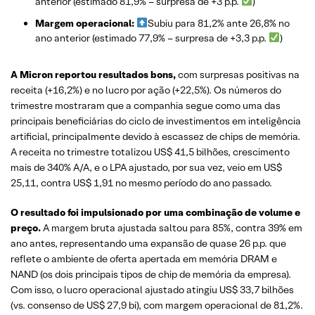
anterior (estimado 81,9% – surpresa de +3 p.p.
)
Margem operacional:
Subiu para 81,2% ante 26,8% no
ano anterior (estimado 77,9% – surpresa de +3,3 p.p.
)
A
Micron reportou resultados bons,
com surpresas positivas na
receita (+16,2%) e no lucro por ação (+22,5%). Os números do
trimestre mostraram que a companhia segue como uma das
principais beneficiárias do ciclo de investimentos em inteligência
artificial, principalmente devido à escassez de chips de memória.
A receita no trimestre totalizou US$ 41,5 bilhões, crescimento
mais de 340% A/A, e o LPA ajustado, por sua vez, veio em US$
25,11, contra US$ 1,91 no mesmo período do ano passado.
O resultado foi impulsionado por uma combinação de volume e
preço.
A margem bruta ajustada saltou para 85%, contra 39% em
ano antes, representando uma expansão de quase 26 p.p. que
reflete o ambiente de oferta apertada em memória DRAM e
NAND (os dois principais tipos de chip de memória da empresa).
Com isso, o lucro operacional ajustado atingiu US$ 33,7 bilhões
(vs. consenso de US$ 27,9 bi), com margem operacional de 81,2%.