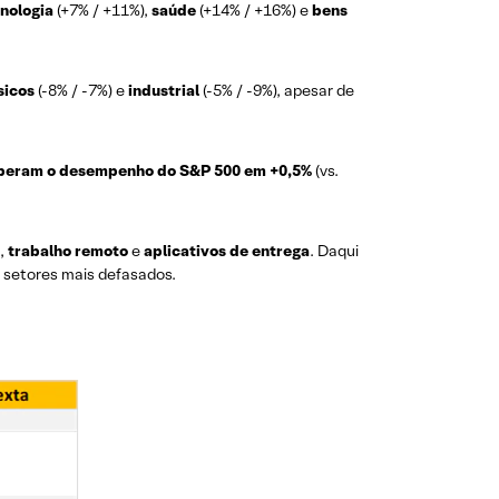
nologia
(+7% / +11%),
saúde
(+14% / +16%) e
bens
sicos
(-8% / -7%) e
industrial
(-5% / -9%), apesar de
peram o desempenho do S&P 500 em +0,5%
(vs.
,
trabalho remoto
e
aplicativos de entrega
. Daqui
e setores mais defasados.