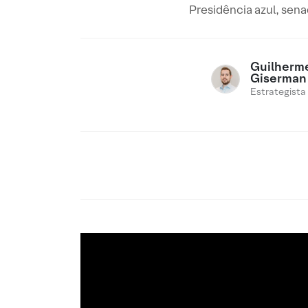
Presidência azul, sena
Guilherm
Giserman
Estrategista