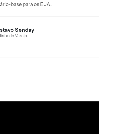
nário-base para os EUA.
stavo Senday
lista de Varejo