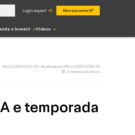
login expert
Abra sua conta XP
enda a Investir
Vídeos
06/11/2020 14:05:35 • Atualizado em 06/11/2020 14:05:50
5 minutos de leitura
UA e temporada