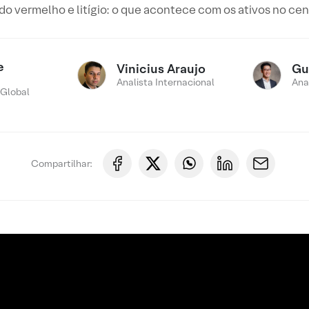
do vermelho e litígio: o que acontece com os ativos no ce
e
Vinicius Araujo
Gu
Analista Internacional
Ana
 Global
Compartilhar: