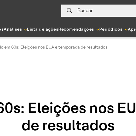
Buscar
os
Análises
Lista de ações
Recomendações
Periódicos
Apr
 em 60s: Eleições nos EUA e temporada de resultados
0s: Eleições nos E
de resultados