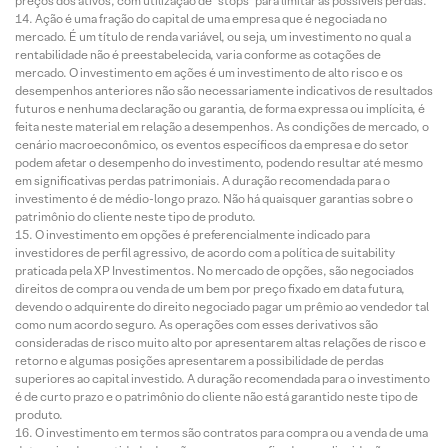
preços dos ativos, com utilização de “stops” para limitar as possíveis perdas.
Ação é uma fração do capital de uma empresa que é negociada no
mercado. É um título de renda variável, ou seja, um investimento no qual a
rentabilidade não é preestabelecida, varia conforme as cotações de
mercado. O investimento em ações é um investimento de alto risco e os
desempenhos anteriores não são necessariamente indicativos de resultados
futuros e nenhuma declaração ou garantia, de forma expressa ou implícita, é
feita neste material em relação a desempenhos. As condições de mercado, o
cenário macroeconômico, os eventos específicos da empresa e do setor
podem afetar o desempenho do investimento, podendo resultar até mesmo
em significativas perdas patrimoniais. A duração recomendada para o
investimento é de médio-longo prazo. Não há quaisquer garantias sobre o
patrimônio do cliente neste tipo de produto.
O investimento em opções é preferencialmente indicado para
investidores de perfil agressivo, de acordo com a política de suitability
praticada pela XP Investimentos. No mercado de opções, são negociados
direitos de compra ou venda de um bem por preço fixado em data futura,
devendo o adquirente do direito negociado pagar um prêmio ao vendedor tal
como num acordo seguro. As operações com esses derivativos são
consideradas de risco muito alto por apresentarem altas relações de risco e
retorno e algumas posições apresentarem a possibilidade de perdas
superiores ao capital investido. A duração recomendada para o investimento
é de curto prazo e o patrimônio do cliente não está garantido neste tipo de
produto.
O investimento em termos são contratos para compra ou a venda de uma