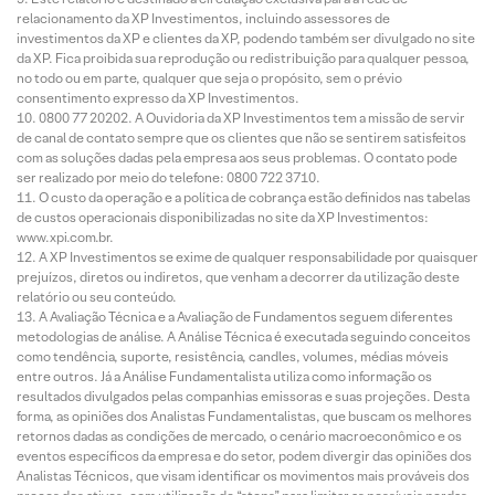
relacionamento da XP Investimentos, incluindo assessores de
investimentos da XP e clientes da XP, podendo também ser divulgado no site
da XP. Fica proibida sua reprodução ou redistribuição para qualquer pessoa,
no todo ou em parte, qualquer que seja o propósito, sem o prévio
consentimento expresso da XP Investimentos.
0800 77 20202. A Ouvidoria da XP Investimentos tem a missão de servir
de canal de contato sempre que os clientes que não se sentirem satisfeitos
com as soluções dadas pela empresa aos seus problemas. O contato pode
ser realizado por meio do telefone: 0800 722 3710.
O custo da operação e a política de cobrança estão definidos nas tabelas
de custos operacionais disponibilizadas no site da XP Investimentos:
www.xpi.com.br.
A XP Investimentos se exime de qualquer responsabilidade por quaisquer
prejuízos, diretos ou indiretos, que venham a decorrer da utilização deste
relatório ou seu conteúdo.
A Avaliação Técnica e a Avaliação de Fundamentos seguem diferentes
metodologias de análise. A Análise Técnica é executada seguindo conceitos
como tendência, suporte, resistência, candles, volumes, médias móveis
entre outros. Já a Análise Fundamentalista utiliza como informação os
resultados divulgados pelas companhias emissoras e suas projeções. Desta
forma, as opiniões dos Analistas Fundamentalistas, que buscam os melhores
retornos dadas as condições de mercado, o cenário macroeconômico e os
eventos específicos da empresa e do setor, podem divergir das opiniões dos
Analistas Técnicos, que visam identificar os movimentos mais prováveis dos