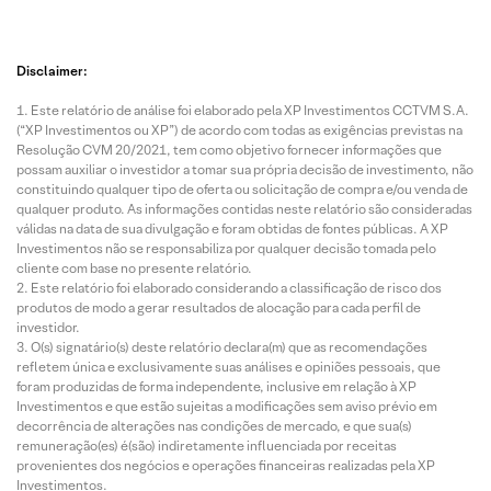
Disclaimer:
Este relatório de análise foi elaborado pela XP Investimentos CCTVM S.A.
(“XP Investimentos ou XP”) de acordo com todas as exigências previstas na
Resolução CVM 20/2021, tem como objetivo fornecer informações que
possam auxiliar o investidor a tomar sua própria decisão de investimento, não
constituindo qualquer tipo de oferta ou solicitação de compra e/ou venda de
qualquer produto. As informações contidas neste relatório são consideradas
válidas na data de sua divulgação e foram obtidas de fontes públicas. A XP
Investimentos não se responsabiliza por qualquer decisão tomada pelo
cliente com base no presente relatório.
Este relatório foi elaborado considerando a classificação de risco dos
produtos de modo a gerar resultados de alocação para cada perfil de
investidor.
O(s) signatário(s) deste relatório declara(m) que as recomendações
refletem única e exclusivamente suas análises e opiniões pessoais, que
foram produzidas de forma independente, inclusive em relação à XP
Investimentos e que estão sujeitas a modificações sem aviso prévio em
decorrência de alterações nas condições de mercado, e que sua(s)
remuneração(es) é(são) indiretamente influenciada por receitas
provenientes dos negócios e operações financeiras realizadas pela XP
Investimentos.