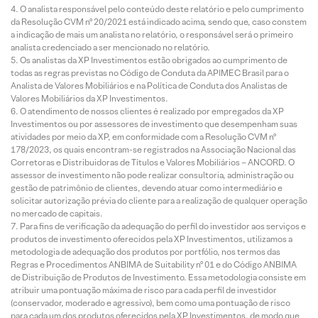
O analista responsável pelo conteúdo deste relatório e pelo cumprimento
da Resolução CVM nº 20/2021 está indicado acima, sendo que, caso constem
a indicação de mais um analista no relatório, o responsável será o primeiro
analista credenciado a ser mencionado no relatório.
Os analistas da XP Investimentos estão obrigados ao cumprimento de
todas as regras previstas no Código de Conduta da APIMEC Brasil para o
Analista de Valores Mobiliários e na Política de Conduta dos Analistas de
Valores Mobiliários da XP Investimentos.
O atendimento de nossos clientes é realizado por empregados da XP
Investimentos ou por assessores de investimento que desempenham suas
atividades por meio da XP, em conformidade com a Resolução CVM nº
178/2023, os quais encontram-se registrados na Associação Nacional das
Corretoras e Distribuidoras de Títulos e Valores Mobiliários – ANCORD. O
assessor de investimento não pode realizar consultoria, administração ou
gestão de patrimônio de clientes, devendo atuar como intermediário e
solicitar autorização prévia do cliente para a realização de qualquer operação
no mercado de capitais.
Para fins de verificação da adequação do perfil do investidor aos serviços e
produtos de investimento oferecidos pela XP Investimentos, utilizamos a
metodologia de adequação dos produtos por portfólio, nos termos das
Regras e Procedimentos ANBIMA de Suitability nº 01 e do Código ANBIMA
de Distribuição de Produtos de Investimento. Essa metodologia consiste em
atribuir uma pontuação máxima de risco para cada perfil de investidor
(conservador, moderado e agressivo), bem como uma pontuação de risco
para cada um dos produtos oferecidos pela XP Investimentos, de modo que