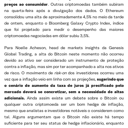
preços ao consumidor
. Outras criptomoedas também subiram
na quarta-feira após a divulgação dos dados. O Ethereum
consolidou uma alta de aproximadamente 4,5% no meio da tarde
de ontem, enquanto o Bloomberg Galaxy Crypto Index, índice
que foi projetado para medir o desempenho das maiores
criptomoedas negociadas em dólar subiu 3,5%.
Para Noelle Acheson, head de markets insights da Genesis
Global Trading, a alta do Bitcoin neste momento não ocorreu
devido ao ativo ser considerado um instrumento de proteção
contra a inflação, mas sim por ter acompanhado a alta nos ativos
de risco. O movimento de
risk-on
dos investidores ocorreu uma
vez que a inflação veio em linha com as projeções,
sugerindo que
o cenário de aumento da taxa de juros já precificado pelo
mercado deverá se concretizar, sem a necessidade de altas
adicionais.
Ainda assim existe um debate sobre o Bitcoin ou
qualquer outra criptomoeda ser um bom hedge de inflação,
mesmo que analistas e investidores notáveis ​​o considerem como
tal. Alguns argumentam que o Bitcoin não existe há tempo
suficiente para ter seu status de hedge inflacionário, enquanto