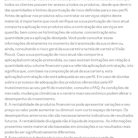
todos os clientes possam ter acesso a todos os produtos, desde que dentro
das quantidades e limites da pontuação de risco definidas para o seu perfil.
Antes de aplicar nos produtos e/ou contratar os serviços objeto deste
material, é importante que você verifique se a sua pontuação de risco atual
comporta a aplicação nos produtos e/ou a contratação dos serviços em
questão, bem como se há limitações de volume, concentração e/ou
quantidade para a aplicação desejada. Você pode consultar essas
informações diretamente no momento da transmissão da sua ordem ou,
ainda, consultando o risco geral da sua carteira na tela de carteira (Visão
Risco). Caso a sua pontuação de risco atual não comporte a
aplicação/contratação pretendida, ou caso existam limitações em relação à
quantidade e/ou volume financeiro para a referida aplicação/contratação, isto
significa que, com base na composição atual da sua carteira, esta
aplicação/contratação não está adequada ao seu perfil. Em caso de dúvidas
sobre o processo de adequação dos produtos oferecidos pela XP
Investimentos ao seu perfil de investidor, consulte o FAQ. As condições de
mercado, mudanças climáticas e o cenário macroeconômico podem afetar o
desempenho do investimento.
A rentabilidade de produtos financeiros pode apresentar variações e seu
preço ou valor pode aumentar ou diminuir num curto espaço de tempo. Os
desempenhos anteriores não são necessariamente indicativos de resultados
futuros. A rentabilidade divulgada não é líquida de impostos. As informações
presentes neste material são baseadas em simulações e os resultados reais
poderão ser significativamente diferentes.
Este relatório é destinado à circulação exclusiva para a rede de