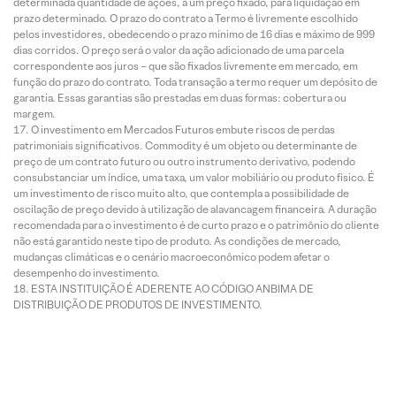
determinada quantidade de ações, a um preço fixado, para liquidação em
prazo determinado. O prazo do contrato a Termo é livremente escolhido
pelos investidores, obedecendo o prazo mínimo de 16 dias e máximo de 999
dias corridos. O preço será o valor da ação adicionado de uma parcela
correspondente aos juros – que são fixados livremente em mercado, em
função do prazo do contrato. Toda transação a termo requer um depósito de
garantia. Essas garantias são prestadas em duas formas: cobertura ou
margem.
O investimento em Mercados Futuros embute riscos de perdas
patrimoniais significativos. Commodity é um objeto ou determinante de
preço de um contrato futuro ou outro instrumento derivativo, podendo
consubstanciar um índice, uma taxa, um valor mobiliário ou produto físico. É
um investimento de risco muito alto, que contempla a possibilidade de
oscilação de preço devido à utilização de alavancagem financeira. A duração
recomendada para o investimento é de curto prazo e o patrimônio do cliente
não está garantido neste tipo de produto. As condições de mercado,
mudanças climáticas e o cenário macroeconômico podem afetar o
desempenho do investimento.
ESTA INSTITUIÇÃO É ADERENTE AO CÓDIGO ANBIMA DE
DISTRIBUIÇÃO DE PRODUTOS DE INVESTIMENTO.