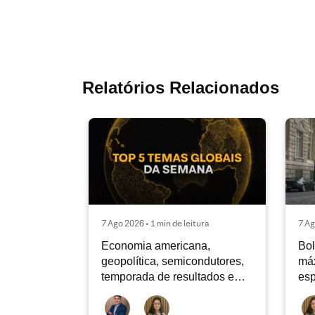
Relatórios Relacionados
7 Ago 2026 • 1 min de leitura
7 Ag
Economia americana,
Bol
geopolítica, semicondutores,
máx
temporada de resultados e
esp
AstraZeneca |
Top 5 temas
globais da semana