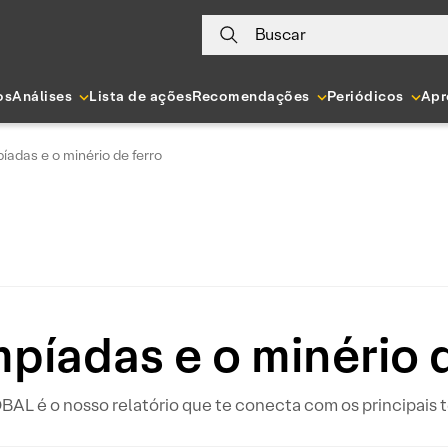
Buscar
os
Análises
Lista de ações
Recomendações
Periódicos
Apr
íadas e o minério de ferro
mpíadas e o minério d
 é o nosso relatório que te conecta com os principais