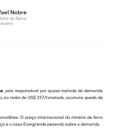
fael Nobre
lista do Setor
anceiro
na
, país responsável por quase metade da demanda
io, ao redor de US$ 237/tonelada, acumula queda de
odities. O preço internacional do minério de ferro
aço e o caso Evergrande pesando sobre a demanda.