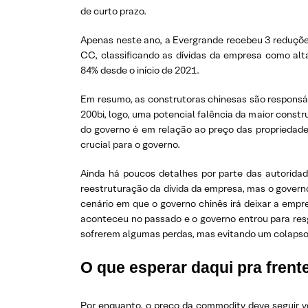
de curto prazo.
Apenas neste ano, a Evergrande recebeu 3 reduções
CC, classificando as dívidas da empresa como al
84% desde o início de 2021.
Em resumo, as construtoras chinesas são responsá
200bi, logo, uma potencial falência da maior const
do governo é em relação ao preço das propriedades
crucial para o governo.
Ainda há poucos detalhes por parte das autoridad
reestruturação da dívida da empresa, mas o governo 
cenário em que o governo chinês irá deixar a em
aconteceu no passado e o governo entrou para resg
sofrerem algumas perdas, mas evitando um colapso q
O que esperar daqui pra frent
Por enquanto, o preço da commodity deve seguir vo