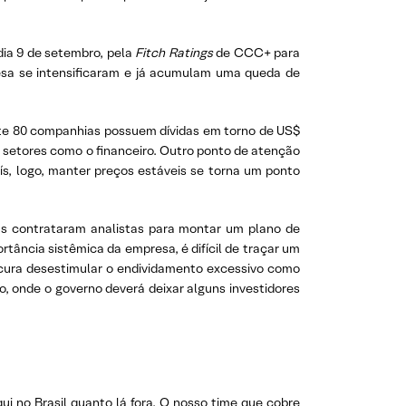
dia 9 de setembro, pela
Fitch Ratings
de CCC+ para
esa se intensificaram e já acumulam uma queda de
nte 80 companhias possuem dívidas em torno de US$
s setores como o financeiro. Outro ponto de atenção
ís, logo, manter preços estáveis se torna um ponto
sas contrataram analistas para montar um plano de
rtância sistêmica da empresa, é difícil de traçar um
cura desestimular o endividamento excessivo como
, onde o governo deverá deixar alguns investidores
i no Brasil quanto lá fora. O nosso time que cobre