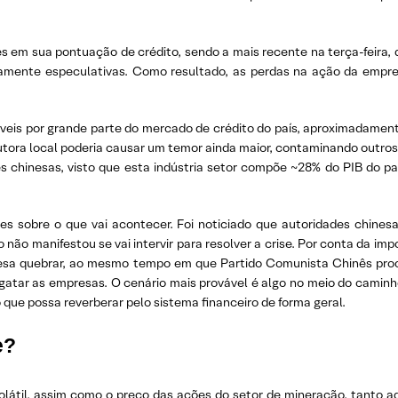
 em sua pontuação de crédito, sendo a mais recente na terça-feira, 
tamente especulativas. Como resultado, as perdas na ação da empr
veis por grande parte do mercado de crédito do país, aproximadame
rutora local poderia causar um temor ainda maior, contaminando outro
 chinesas, visto que esta indústria setor compõe ~28% do PIB do pa
es sobre o que vai acontecer. Foi noticiado que autoridades chine
não manifestou se vai intervir para resolver a crise. Por conta da impo
presa quebrar, ao mesmo tempo em que Partido Comunista Chinês pro
atar as empresas. O cenário mais provável é algo no meio do caminho
ue possa reverberar pelo sistema financeiro de forma geral.
e?
látil, assim como o preço das ações do setor de mineração, tanto aqu