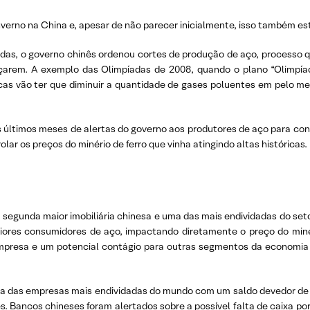
erno na China e, apesar de não parecer inicialmente, isso também está
das, o governo chinês ordenou cortes de produção de aço, processo q
çarem. A exemplo das Olimpíadas de 2008, quando o plano “Olimpí
rgicas vão ter que diminuir a quantidade de gases poluentes em pelo
s últimos meses de alertas do governo aos produtores de aço para c
olar os preços do minério de ferro que vinha atingindo altas históricas.
, a segunda maior imobiliária chinesa e uma das mais endividadas do se
aiores consumidores de aço, impactando diretamente o preço do minéri
mpresa e um potencial contágio para outras segmentos da economia
a das empresas mais endividadas do mundo com um saldo devedor de 
. Bancos chineses foram alertados sobre a possível falta de caixa por