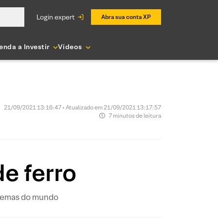
login expert
Abra sua conta XP
enda a Investir
Vídeos
21/09/2021 13:16:47 • Atualizado em 21/09/2021 13:17:57
7 minutos de leitura
e ferro
 temas do mundo