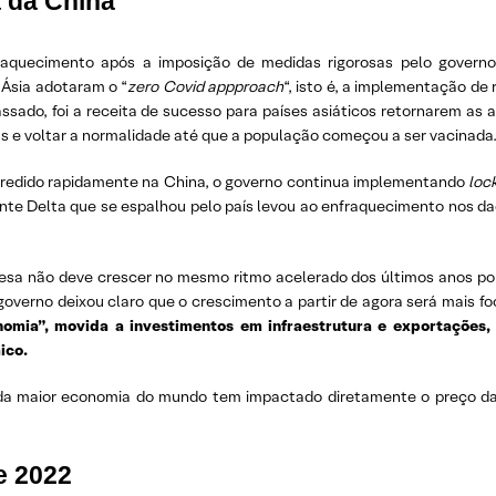
 da China
aquecimento após a imposição de medidas rigorosas pelo governo
 Ásia adotaram o “
zero Covid appproach
“, isto é, a implementação de
assado, foi a receita de sucesso para países asiáticos retornarem as
rus e voltar a normalidade até que a população começou a ser vacinada
ogredido rapidamente na China, o governo continua implementando
loc
nte Delta que se espalhou pelo país levou ao enfraquecimento nos d
inesa não deve crescer no mesmo ritmo acelerado dos últimos anos po
governo deixou claro que o crescimento a partir de agora será mais 
nomia”, movida a investimentos em infraestrutura e exportações,
ico.
nda maior economia do mundo tem impactado diretamente o preço 
e 2022