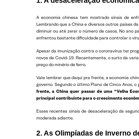
1. A desaceleração econômica
A economia chinesa tem mostrado sinais de enfr
Lembrando que a China e diversos outros países da
diminuir ou até zerar o número de casos. No ano p
enfrentou bastante dificuldade para controlar o ví
Apesar da imunização contra o coronavírus ter pr
novos de Covid-19. Recentemente, o surto da varia
preço do minério de ferro.
Vale lembrar que daqui pra frente, a economia ch
governo. Segundo o último Plano de Cinco Anos, o 
frente, a China quer passar de uma “Velha Eco
principal contribuinte para o crescimento econôm
Esses recentes sinais de desaceleração da segu
moderada adiante.
2. As Olimpíadas de Inverno d