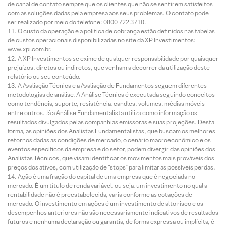
de canal de contato sempre que os clientes que não se sentirem satisfeitos
com as soluções dadas pela empresa aos seus problemas. O contato pode
ser realizado por meio do telefone: 0800 722 3710.
O custo da operação e a política de cobrança estão definidos nas tabelas
de custos operacionais disponibilizadas no site da XP Investimentos:
www.xpi.com.br.
A XP Investimentos se exime de qualquer responsabilidade por quaisquer
prejuízos, diretos ou indiretos, que venham a decorrer da utilização deste
relatório ou seu conteúdo.
A Avaliação Técnica e a Avaliação de Fundamentos seguem diferentes
metodologias de análise. A Análise Técnica é executada seguindo conceitos
como tendência, suporte, resistência, candles, volumes, médias móveis
entre outros. Já a Análise Fundamentalista utiliza como informação os
resultados divulgados pelas companhias emissoras e suas projeções. Desta
forma, as opiniões dos Analistas Fundamentalistas, que buscam os melhores
retornos dadas as condições de mercado, o cenário macroeconômico e os
eventos específicos da empresa e do setor, podem divergir das opiniões dos
Analistas Técnicos, que visam identificar os movimentos mais prováveis dos
preços dos ativos, com utilização de “stops” para limitar as possíveis perdas.
Ação é uma fração do capital de uma empresa que é negociada no
mercado. É um título de renda variável, ou seja, um investimento no qual a
rentabilidade não é preestabelecida, varia conforme as cotações de
mercado. O investimento em ações é um investimento de alto risco e os
desempenhos anteriores não são necessariamente indicativos de resultados
futuros e nenhuma declaração ou garantia, de forma expressa ou implícita, é