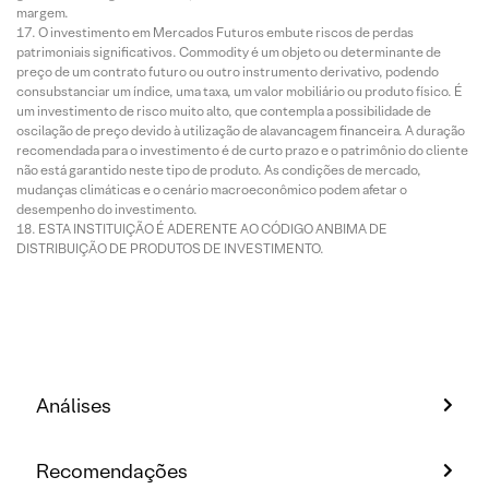
margem.
O investimento em Mercados Futuros embute riscos de perdas
patrimoniais significativos. Commodity é um objeto ou determinante de
preço de um contrato futuro ou outro instrumento derivativo, podendo
consubstanciar um índice, uma taxa, um valor mobiliário ou produto físico. É
um investimento de risco muito alto, que contempla a possibilidade de
oscilação de preço devido à utilização de alavancagem financeira. A duração
recomendada para o investimento é de curto prazo e o patrimônio do cliente
não está garantido neste tipo de produto. As condições de mercado,
mudanças climáticas e o cenário macroeconômico podem afetar o
desempenho do investimento.
ESTA INSTITUIÇÃO É ADERENTE AO CÓDIGO ANBIMA DE
DISTRIBUIÇÃO DE PRODUTOS DE INVESTIMENTO.
Análises
Recomendações