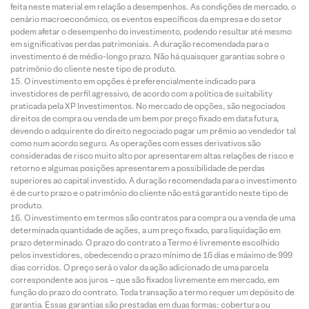
feita neste material em relação a desempenhos. As condições de mercado, o
cenário macroeconômico, os eventos específicos da empresa e do setor
podem afetar o desempenho do investimento, podendo resultar até mesmo
em significativas perdas patrimoniais. A duração recomendada para o
investimento é de médio-longo prazo. Não há quaisquer garantias sobre o
patrimônio do cliente neste tipo de produto.
O investimento em opções é preferencialmente indicado para
investidores de perfil agressivo, de acordo com a política de suitability
praticada pela XP Investimentos. No mercado de opções, são negociados
direitos de compra ou venda de um bem por preço fixado em data futura,
devendo o adquirente do direito negociado pagar um prêmio ao vendedor tal
como num acordo seguro. As operações com esses derivativos são
consideradas de risco muito alto por apresentarem altas relações de risco e
retorno e algumas posições apresentarem a possibilidade de perdas
superiores ao capital investido. A duração recomendada para o investimento
é de curto prazo e o patrimônio do cliente não está garantido neste tipo de
produto.
O investimento em termos são contratos para compra ou a venda de uma
determinada quantidade de ações, a um preço fixado, para liquidação em
prazo determinado. O prazo do contrato a Termo é livremente escolhido
pelos investidores, obedecendo o prazo mínimo de 16 dias e máximo de 999
dias corridos. O preço será o valor da ação adicionado de uma parcela
correspondente aos juros – que são fixados livremente em mercado, em
função do prazo do contrato. Toda transação a termo requer um depósito de
garantia. Essas garantias são prestadas em duas formas: cobertura ou