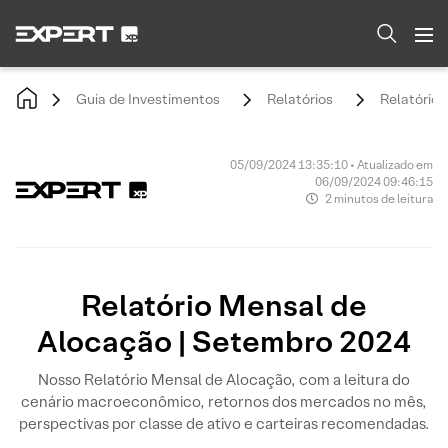
Guia de Investimentos
Relatórios
Relatório
05/09/2024 13:35:10 • Atualizado em
06/09/2024 09:46:15
2 minutos de leitura
Relatório Mensal de
Alocação | Setembro 2024
Nosso Relatório Mensal de Alocação, com a leitura do
cenário macroeconômico, retornos dos mercados no mês,
perspectivas por classe de ativo e carteiras recomendadas.