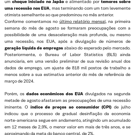
um
choque iniciado no Japão
e alimentado por
temores sobre
uma recessão nos EUA
, mas terminando com um tom levemente
otimista semelhante ao que predominou no mês anterior.
Conforme comentamos no
último relatório mensal
, na primeira
semana do mês de agosto se formaram preocupações com a
possibilidade de uma desaceleração mais profunda, ou mesmo
uma recessão, nos EUA, após a divulgação de números de
geração líquida de empregos
abaixo do esperado pelo mercado.
Posteriormente, o Bureau of Labor Statistics (BLS) ainda
anunciaria, em uma versão preliminar de sua revisão anual dos
dados de emprego, um ajuste de 818 mil postos de trabalho a
menos sobre a sua estimativa anterior do mês de referência de
março de 2024.
Porém, os
dados econômicos dos EUA
divulgados na segunda
metade de agosto afastaram as preocupações de uma recessão
iminente. O
índice de preços ao consumidor (CPI)
de julho
indicou que o processo de gradual desinflação da economia
norte-americana segue em andamento, atingindo um acumulado
em 12 meses de 2,9%, o menor valor em mais de três anos, e se
aproximando da meta do banco central, de 2%.