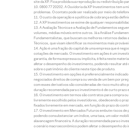
site da XP. Fica proibida sua reprodução ou redistribuição p
0800 77 20202. A Ouvidoria da XP Investimentos tem a mi
problemas. O contato pode ser realizado por meio do telefon
O custo da operação e a política de cobrança estão defini
A XP Investimentos se exime de qualquer responsabilidade
A Avaliação Técnica e a Avaliação de Fundamentos seguem
volumes, médias móveis entre outros. Já a Análise Fundament
Fundamentalistas, que buscam os melhores retornos dadas as
Técnicos, que visam identificar os movimentos mais prováveis 
Ação é uma fração do capital de uma empresa que é negoci
cotações de mercado. O investimento em ações é um investi
garantia, de forma expressa ou implícita, é feita neste ma
afetar o desempenho do investimento, podendo resultar até 
sobre o patrimônio do cliente neste tipo de produto.
O investimento em opções é preferencialmente indicado pa
negociados direitos de compra ou venda de um bem por preço
com esses derivativos são consideradas de risco muito alto p
duração recomendada para o investimento é de curto prazo e 
O investimento em termos são contratos para compra ou a
livremente escolhido pelos investidores, obedecendo o prazo
fixados livremente em mercado, em função do prazo do contr
O investimento em Mercados Futuros embute riscos de pe
podendo consubstanciar um índice, uma taxa, um valor mobiliá
alavancagem financeira. A duração recomendada para o invest
o cenário macroeconômico podem afetar o desempenho do i