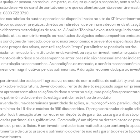
ara qualquer pessoa, no todo ou em parte, qualquer que seja o propósito, sem o pr
ssão de servir de canal de contato sempre que os clientes que não se sentirem sat
e: 0800 722 3710.
dos nas tabelas de custos operacionais disponibilizadas no site da XP Investimento
 por quaisquer prejuízos, diretos ou indiretos, que venham a decorrer da utilizaç
 diferentes metodologias de análise. A Análise Técnica é executada seguindo conc
alista utiliza como informação os resultados divulgados pelas companhias emissora
 condições de mercado, o cenário macroeconômico e os eventos específicos da em
dos preços dos ativos, com utilização de “stops” para limitar as possíveis perdas.
ada no mercado. É um título de renda variável, ou seja, um investimento no qual a r
mento de alto risco e os desempenhos anteriores não são necessariamente indicat
terial em relação a desempenhos. As condições de mercado, o cenário macroeconômi
mesmo em significativas perdas patrimoniais. A duração recomendada para o inves
ra investidores de perfil agressivo, de acordo com a política de suitability prat
 fixado em data futura, devendo o adquirente do direito negociado pagar um prê
or apresentarem altas relações de risco e retorno e algumas posições apresentarem 
o patrimônio do cliente não está garantido neste tipo de produto.
 venda de uma determinada quantidade de ações, a um preço fixado, para liquidaç
 mínimo de 16 dias e máximo de 999 dias corridos. O preço será o valor da ação ad
ato. Toda transação a termo requer um depósito de garantia. Essas garantias são 
rdas patrimoniais significativos. Commodity é um objeto ou determinante de preç
rio ou produto físico. É um investimento de risco muito alto, que contempla a possi
imento é de curto prazo e o patrimônio do cliente não está garantido neste tipo 
nvestimento.