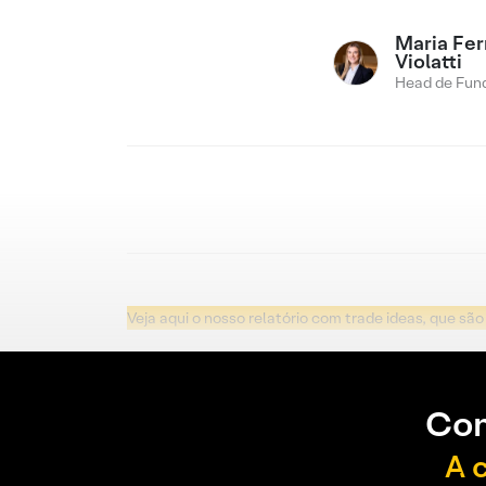
Maria Fe
Violatti
Head de Fund
Veja aqui o nosso relatório com trade ideas, que sã
Con
A 