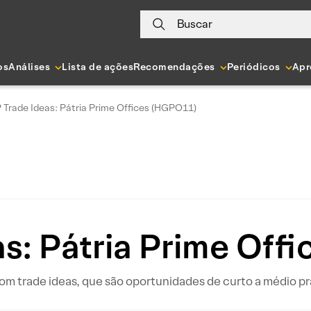
Buscar
os
Análises
Lista de ações
Recomendações
Periódicos
Apr
 Trade Ideas: Pátria Prime Offices (HGPO11)
as: Pátria Prime Off
com trade ideas, que são oportunidades de curto a médio pr