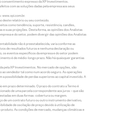
évio consentimento expresso da XP Investimentos.
isfeitos com as soluções dadas pela empresa aos seus
s: www.xpi.com.br.
ão deste relatório ou seu conteúdo.
eitos como tendência, suporte, resistência, candles,
s e suas projeções. Desta forma, as opiniões dos Analistas
presa e do setor, podem divergir das opiniões dos Analistas
entabilidade não é preestabelecida, varia conforme as
ivos de resultados futuros e nenhuma declaração ou
co, os eventos específicos da empresa e do setor podem
timento é de médio-longo prazo. Não há quaisquer garantias
icada pela XP Investimentos. No mercado de opções, são
mio ao vendedor tal como num acordo seguro. As operações
a possibilidade de perdas superiores ao capital investido. A
ão em prazo determinado. O prazo do contrato a Termo é
icionado de uma parcela correspondente aos juros – que são
prestadas em duas formas: cobertura ou margem.
o de um contrato futuro ou outro instrumento derivativo,
bilidade de oscilação de preço devido à utilização de
de produto. As condições de mercado, mudanças climáticas e