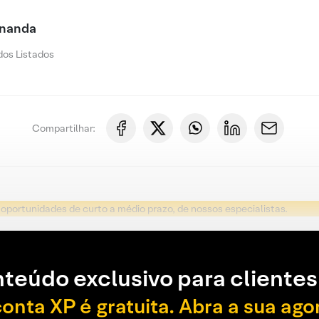
rnanda
os Listados
Compartilhar:
o oportunidades de curto a médio prazo, de nossos especialistas.
teúdo exclusivo para clientes
conta XP é gratuita. Abra a sua ago