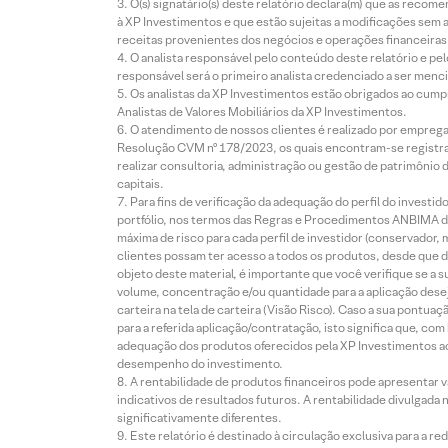
O(s) signatário(s) deste relatório declara(m) que as reco
à XP Investimentos e que estão sujeitas a modificações sem 
receitas provenientes dos negócios e operações financeiras 
O analista responsável pelo conteúdo deste relatório e pe
responsável será o primeiro analista credenciado a ser menci
Os analistas da XP Investimentos estão obrigados ao cumpr
Analistas de Valores Mobiliários da XP Investimentos.
O atendimento de nossos clientes é realizado por empreg
Resolução CVM nº 178/2023, os quais encontram-se registrad
realizar consultoria, administração ou gestão de patrimônio 
capitais.
Para fins de verificação da adequação do perfil do invest
portfólio, nos termos das Regras e Procedimentos ANBIMA de
máxima de risco para cada perfil de investidor (conservado
clientes possam ter acesso a todos os produtos, desde que de
objeto deste material, é importante que você verifique se a
volume, concentração e/ou quantidade para a aplicação dese
carteira na tela de carteira (Visão Risco). Caso a sua pontu
para a referida aplicação/contratação, isto significa que, co
adequação dos produtos oferecidos pela XP Investimentos ao
desempenho do investimento.
A rentabilidade de produtos financeiros pode apresentar
indicativos de resultados futuros. A rentabilidade divulgada
significativamente diferentes.
Este relatório é destinado à circulação exclusiva para a 