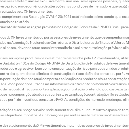
mendações refletem única e exclusivamente suas análises e opiniões pessoais, que 
aviso prévio em decorrência de alterações nas condições de mercado, e que sua(s)
realizadas pela XP Investimentos.
lo cumprimento da Resolução CVM nº 20/2021 está indicado acima, sendo que, caso 
onado no relatório.
imento de todas as regras previstas no Código de Conduta da APIMEC Brasil para o 
ados da XP Investimentos ou por assessores de investimento que desempenham sua
os na Associação Nacional das Corretoras e Distribuidoras de Títulos e Valores 
de clientes, devendo atuar como intermediário e solicitar autorização prévia do cl
idor aos serviços e produtos de investimento oferecidos pela XP Investimentos, uti
 Suitability nº 01 e do Código ANBIMA de Distribuição de Produtos de Investimen
r, moderado e agressivo), bem como uma pontuação de risco para cada um dos produ
ntro das quantidades e limites da pontuação de risco definidas para o seu perfil. A
 sua pontuação de risco atual comporta a aplicação nos produtos e/ou a contratação
jada. Você pode consultar essas informações diretamente no momento da transmissã
ação de risco atual não comporte a aplicação/contratação pretendida, ou caso exista
m base na composição atual da sua carteira, esta aplicação/contratação não está ad
 seu perfil de investidor, consulte o FAQ. As condições de mercado, mudanças cl
 variações e seu preço ou valor pode aumentar ou diminuir num curto espaço de t
 não é líquida de impostos. As informações presentes neste material são baseadas e
rede de relacionamento da XP Investimentos, incluindo assessores de investimentos