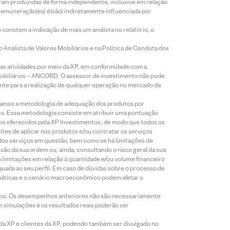
foram produzidas de forma independente, inclusive em relação
 remuneração(es) é(são) indiretamente influenciada por
constem a indicação de mais um analista no relatório, o
Analista de Valores Mobiliários e na Política de Conduta dos
s atividades por meio da XP, em conformidade com a
Mobiliários – ANCORD. O assessor de investimento não pode
iente para a realização de qualquer operação no mercado de
lizamos a metodologia de adequação dos produtos por
to. Essa metodologia consiste em atribuir uma pontuação
tos oferecidos pela XP Investimentos, de modo que todos os
ntes de aplicar nos produtos e/ou contratar os serviços
 dos serviços em questão, bem como se há limitações de
o da sua ordem ou, ainda, consultando o risco geral da sua
m limitações em relação à quantidade e/ou volume financeiro
equada ao seu perfil. Em caso de dúvidas sobre o processo de
imáticas e o cenário macroeconômico podem afetar o
empo. Os desempenhos anteriores não são necessariamente
m simulações e os resultados reais poderão ser
 da XP e clientes da XP, podendo também ser divulgado no