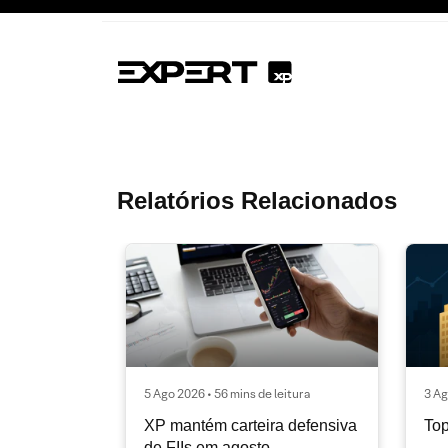
Relatórios Relacionados
5 Ago 2026 • 56 mins de leitura
3 Ag
XP mantém carteira defensiva
Top
de FIIs em agosto