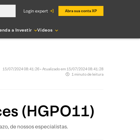
login expert
Abra sua conta XP
enda a Investir
Vídeos
15/07/2024 08:41:26 • Atualizado em 15/07/2024 08:41:28
1 minuto de leitura
ices (HGPO11)
azo, de nossos especialistas.