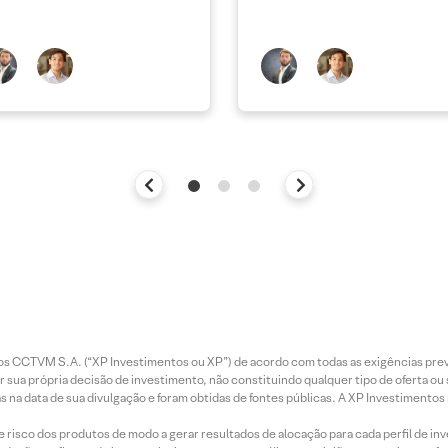
entos CCTVM S.A. (“XP Investimentos ou XP”) de acordo com todas as exigências p
r sua própria decisão de investimento, não constituindo qualquer tipo de oferta ou
s na data de sua divulgação e foram obtidas de fontes públicas. A XP Investimentos
e risco dos produtos de modo a gerar resultados de alocação para cada perfil de inv