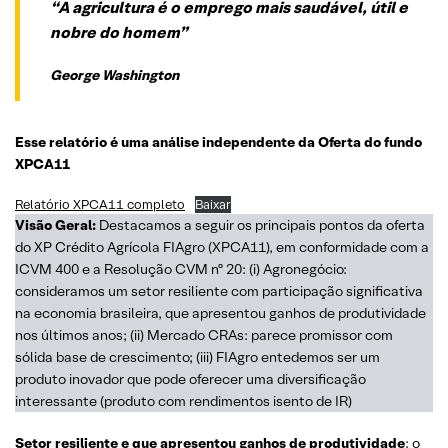
“
A agricultura é o emprego mais saudável, útil e
nobre do homem
”
George Washington
Esse relatório é uma análise independente da Oferta do fundo
XPCA11
Relatório XPCA11 completo
Baixar
Visão Geral:
Destacamos a seguir os principais pontos da oferta
do XP Crédito Agrícola FIAgro (XPCA11), em conformidade com a
ICVM 400 e a Resolução CVM nº 20: (i) Agronegócio:
consideramos um setor resiliente com participação significativa
na economia brasileira, que apresentou ganhos de produtividade
nos últimos anos; (ii) Mercado CRAs: parece promissor com
sólida base de crescimento; (iii) FIAgro entedemos ser um
produto inovador que pode oferecer uma diversificação
interessante (produto com rendimentos isento de IR)
Setor resiliente e que apresentou ganhos de produtividade
: o