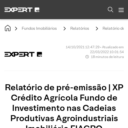
Fundos Imobiliários
Relatórios
Relatório de 
14/10/2021 12:47:29 • Atualizado em
22/03/2022 10:01:54
18 minutos de leitura
Relatório de pré-emissão | XP
Crédito Agrícola Fundo de
Investimento nas Cadeias
Produtivas Agroindustriais