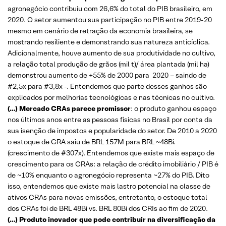
agronegócio
contribuiu com 26,6% do total do PIB brasileiro, em
2020. O setor aumentou sua participação no PIB entre 2019-20
mesmo em cenário de retração da economia brasileira, se
mostrando resiliente e demonstrando sua natureza anticíclica.
Adicionalmente, houve aumento de sua produtividade no cultivo,
a relação total produção de grãos (mil t)/ área plantada (mil ha)
demonstrou aumento de +55% de 2000 para 2020 – saindo de
#2,5x para #3,8x -. Entendemos que parte desses ganhos são
explicados por melhorias tecnológicas e nas técnicas no cultivo.
(…) Mercado CRAs parece promissor
: o produto ganhou espaço
nos últimos anos entre as pessoas físicas no Brasil por conta da
sua isenção de impostos e popularidade do setor. De 2010 a 2020
o estoque de CRA saiu de BRL 157M para BRL ~48Bi.
(crescimento de #307x).
Entendemos que existe mais espaço de
crescimento para os CRAs: a relação de crédito imobiliário / PIB é
de ~10% enquanto o agronegócio representa ~27% do PIB. Dito
isso, entendemos que existe mais lastro potencial na classe de
ativos CRAs para novas emissões, entretanto, o estoque total
dos CRAs foi de BRL 48Bi vs. BRL 80Bi dos CRIs ao fim de 2020.
(…) Produto inovador que pode contribuir na diversificação da