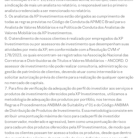
a indicação de mais um analista no relatório, o responsável será o primeiro
analista credenciado a ser mencionado no relatório.
Os analistas da XP Investimentos estão obrigados ao cumprimento de
todas as regras previstas no Código de Conduta da APIMEC Brasil para o
Analista de Valores Mobiliários e na Política de Conduta dos Analistas de
Valores Mobiliários da XP Investimentos.
O atendimento de nossos clientes é realizado por empregados da XP
Investimentos ou por assessores de investimento que desempenham suas
atividades por meio da XP, em conformidade com a Resolução CVM nº
178/2023, os quais encontram-se registrados na Associação Nacional das
Corretoras e Distribuidoras de Títulos e Valores Mobiliários – ANCORD. O
assessor de investimento não pode realizar consultoria, administração ou
gestão de patrimônio de clientes, devendo atuar como intermediário e
solicitar autorização prévia do cliente para a realização de qualquer operação
no mercado de capitais.
Para fins de verificação da adequação do perfil do investidor aos serviços e
produtos de investimento oferecidos pela XP Investimentos, utilizamos a
metodologia de adequação dos produtos por portfólio, nos termos das
Regras e Procedimentos ANBIMA de Suitability nº 01 e do Código ANBIMA
de Distribuição de Produtos de Investimento. Essa metodologia consiste em
atribuir uma pontuação máxima de risco para cada perfil de investidor
(conservador, moderado e agressivo), bem como uma pontuação de risco
para cada um dos produtos oferecidos pela XP Investimentos, de modo que
todos os clientes possam ter acesso a todos os produtos, desde que dentro