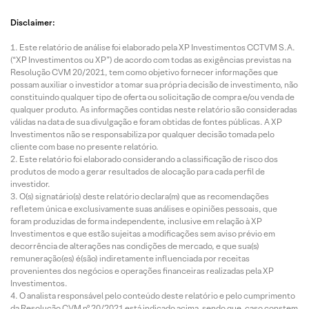
Disclaimer:
Este relatório de análise foi elaborado pela XP Investimentos CCTVM S.A.
(“XP Investimentos ou XP”) de acordo com todas as exigências previstas na
Resolução CVM 20/2021, tem como objetivo fornecer informações que
possam auxiliar o investidor a tomar sua própria decisão de investimento, não
constituindo qualquer tipo de oferta ou solicitação de compra e/ou venda de
qualquer produto. As informações contidas neste relatório são consideradas
válidas na data de sua divulgação e foram obtidas de fontes públicas. A XP
Investimentos não se responsabiliza por qualquer decisão tomada pelo
cliente com base no presente relatório.
Este relatório foi elaborado considerando a classificação de risco dos
produtos de modo a gerar resultados de alocação para cada perfil de
investidor.
O(s) signatário(s) deste relatório declara(m) que as recomendações
refletem única e exclusivamente suas análises e opiniões pessoais, que
foram produzidas de forma independente, inclusive em relação à XP
Investimentos e que estão sujeitas a modificações sem aviso prévio em
decorrência de alterações nas condições de mercado, e que sua(s)
remuneração(es) é(são) indiretamente influenciada por receitas
provenientes dos negócios e operações financeiras realizadas pela XP
Investimentos.
O analista responsável pelo conteúdo deste relatório e pelo cumprimento
da Resolução CVM nº 20/2021 está indicado acima, sendo que, caso constem