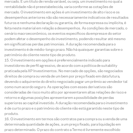
mercado. É um título de renda variável, ou seja, um investimento no qual a
rentabilidade não é preestabelecida, varia conforme as cotações de
mercado. O investimento em ações é um investimento de alto risco e os
desempenhos anteriores não são necessariamente indicativos de resultados
futuros e nenhuma declaração ou garantia, de forma expressa ou implícita, é
feita neste material em relação a desempenhos. As condições de mercado, o
cenário macroeconômico, os eventos específicos da empresa e do setor
podem afetar o desempenho do investimento, podendo resultar até mesmo
em significativas perdas patrimoniais. A duração recomendada para o
investimento é de médio-longo prazo. Não há quaisquer garantias sobre o
patrimônio do cliente neste tipo de produto.
O investimento em opções é preferencialmente indicado para
investidores de perfil agressivo, de acordo com a política de suitability
praticada pela XP Investimentos. No mercado de opções, são negociados
direitos de compra ou venda de um bem por preço fixado em data futura,
devendo o adquirente do direito negociado pagar um prêmio ao vendedor tal
como num acordo seguro. As operações com esses derivativos são
consideradas de risco muito alto por apresentarem altas relações de risco e
retorno e algumas posições apresentarem a possibilidade de perdas
superiores ao capital investido. A duração recomendada para o investimento
é de curto prazo e o patrimônio do cliente não está garantido neste tipo de
produto.
O investimento em termos são contratos para compra ou a venda de uma
determinada quantidade de ações, a um preço fixado, para liquidação em
prazo determinado. O prazo do contrato a Termo é livremente escolhido