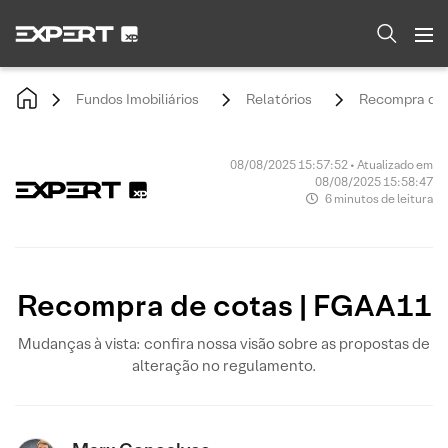
Fundos Imobiliários
Relatórios
Recompra de 
08/08/2025 15:57:52 • Atualizado em
08/08/2025 15:58:47
6 minutos de leitura
Recompra de cotas | FGAA11
Mudanças à vista: confira nossa visão sobre as propostas de
alteração no regulamento.