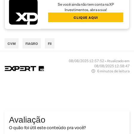
Se você ainda não tem conta na XP
Investimentos, abra a sua!
CLIQUE AQUI
CVM
FIAGRO
FII
08/08/2025 12:57:52 • Atualizado em
08/08/2025 12:58:47
6 minutos de leitura
Avaliação
O quão foi útil este conteúdo pra você?