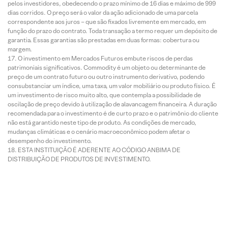
pelos investidores, obedecendo o prazo mínimo de 16 dias e máximo de 999
dias corridos. O preço será o valor da ação adicionado de uma parcela
correspondente aos juros – que são fixados livremente em mercado, em
função do prazo do contrato. Toda transação a termo requer um depósito de
garantia. Essas garantias são prestadas em duas formas: cobertura ou
margem.
O investimento em Mercados Futuros embute riscos de perdas
patrimoniais significativos. Commodity é um objeto ou determinante de
preço de um contrato futuro ou outro instrumento derivativo, podendo
consubstanciar um índice, uma taxa, um valor mobiliário ou produto físico. É
um investimento de risco muito alto, que contempla a possibilidade de
oscilação de preço devido à utilização de alavancagem financeira. A duração
recomendada para o investimento é de curto prazo e o patrimônio do cliente
não está garantido neste tipo de produto. As condições de mercado,
mudanças climáticas e o cenário macroeconômico podem afetar o
desempenho do investimento.
ESTA INSTITUIÇÃO É ADERENTE AO CÓDIGO ANBIMA DE
DISTRIBUIÇÃO DE PRODUTOS DE INVESTIMENTO.