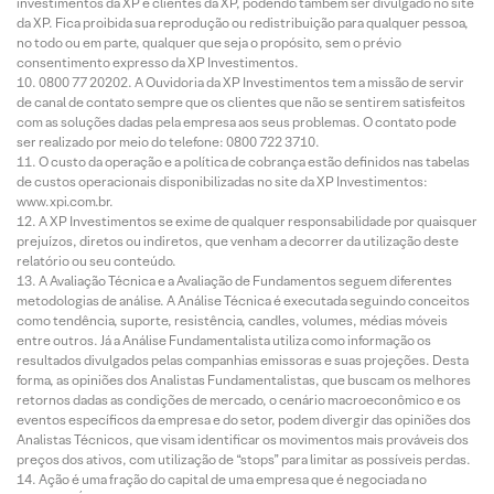
investimentos da XP e clientes da XP, podendo também ser divulgado no site
da XP. Fica proibida sua reprodução ou redistribuição para qualquer pessoa,
no todo ou em parte, qualquer que seja o propósito, sem o prévio
consentimento expresso da XP Investimentos.
0800 77 20202. A Ouvidoria da XP Investimentos tem a missão de servir
de canal de contato sempre que os clientes que não se sentirem satisfeitos
com as soluções dadas pela empresa aos seus problemas. O contato pode
ser realizado por meio do telefone: 0800 722 3710.
O custo da operação e a política de cobrança estão definidos nas tabelas
de custos operacionais disponibilizadas no site da XP Investimentos:
www.xpi.com.br.
A XP Investimentos se exime de qualquer responsabilidade por quaisquer
prejuízos, diretos ou indiretos, que venham a decorrer da utilização deste
relatório ou seu conteúdo.
A Avaliação Técnica e a Avaliação de Fundamentos seguem diferentes
metodologias de análise. A Análise Técnica é executada seguindo conceitos
como tendência, suporte, resistência, candles, volumes, médias móveis
entre outros. Já a Análise Fundamentalista utiliza como informação os
resultados divulgados pelas companhias emissoras e suas projeções. Desta
forma, as opiniões dos Analistas Fundamentalistas, que buscam os melhores
retornos dadas as condições de mercado, o cenário macroeconômico e os
eventos específicos da empresa e do setor, podem divergir das opiniões dos
Analistas Técnicos, que visam identificar os movimentos mais prováveis dos
preços dos ativos, com utilização de “stops” para limitar as possíveis perdas.
Ação é uma fração do capital de uma empresa que é negociada no