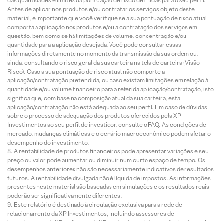
das quantidades e limites da pontuação de risco definidas para o seu perfil.
Antes de aplicar nos produtos e/ou contratar os serviços objeto deste
material, é importante que você verifique se a sua pontuação de risco atual
comporta a aplicação nos produtos e/ou a contratação dos serviços em
questão, bem como se há limitações de volume, concentração e/ou
quantidade para a aplicação desejada. Você pode consultar essas
informações diretamente no momento da transmissão da sua ordem ou,
ainda, consultando o risco geral da sua carteira na tela de carteira (Visão
Risco). Caso a sua pontuação de risco atual não comporte a
aplicação/contratação pretendida, ou caso existam limitações em relação à
quantidade e/ou volume financeiro para a referida aplicação/contratação, isto
significa que, com base na composição atual da sua carteira, esta
aplicação/contratação não está adequada ao seu perfil. Em caso de dúvidas
sobre o processo de adequação dos produtos oferecidos pela XP
Investimentos ao seu perfil de investidor, consulte o FAQ. As condições de
mercado, mudanças climáticas e o cenário macroeconômico podem afetar o
desempenho do investimento.
A rentabilidade de produtos financeiros pode apresentar variações e seu
preço ou valor pode aumentar ou diminuir num curto espaço de tempo. Os
desempenhos anteriores não são necessariamente indicativos de resultados
futuros. A rentabilidade divulgada não é líquida de impostos. As informações
presentes neste material são baseadas em simulações e os resultados reais
poderão ser significativamente diferentes.
Este relatório é destinado à circulação exclusiva para a rede de
relacionamento da XP Investimentos, incluindo assessores de