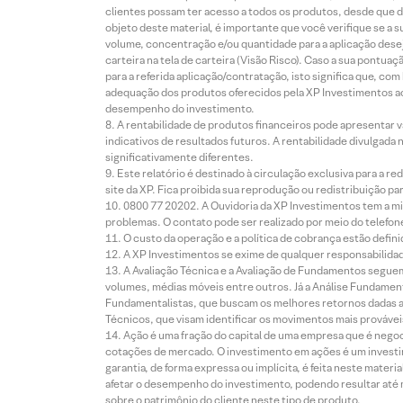
clientes possam ter acesso a todos os produtos, desde que de
objeto deste material, é importante que você verifique se a
volume, concentração e/ou quantidade para a aplicação dese
carteira na tela de carteira (Visão Risco). Caso a sua pontu
para a referida aplicação/contratação, isto significa que, co
adequação dos produtos oferecidos pela XP Investimentos ao
desempenho do investimento.
A rentabilidade de produtos financeiros pode apresentar
indicativos de resultados futuros. A rentabilidade divulgada
significativamente diferentes.
Este relatório é destinado à circulação exclusiva para a 
site da XP. Fica proibida sua reprodução ou redistribuição p
0800 77 20202. A Ouvidoria da XP Investimentos tem a mi
problemas. O contato pode ser realizado por meio do telefon
O custo da operação e a política de cobrança estão defini
A XP Investimentos se exime de qualquer responsabilidade
A Avaliação Técnica e a Avaliação de Fundamentos seguem
volumes, médias móveis entre outros. Já a Análise Fundament
Fundamentalistas, que buscam os melhores retornos dadas as
Técnicos, que visam identificar os movimentos mais prováveis 
Ação é uma fração do capital de uma empresa que é negoci
cotações de mercado. O investimento em ações é um investi
garantia, de forma expressa ou implícita, é feita neste ma
afetar o desempenho do investimento, podendo resultar até 
sobre o patrimônio do cliente neste tipo de produto.