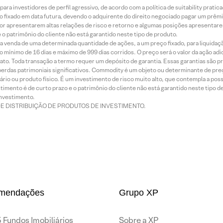
ra investidores de perfil agressivo, de acordo com a política de suitability prat
 fixado em data futura, devendo o adquirente do direito negociado pagar um prê
or apresentarem altas relações de risco e retorno e algumas posições apresentarem 
o patrimônio do cliente não está garantido neste tipo de produto.
 venda de uma determinada quantidade de ações, a um preço fixado, para liquidaç
 mínimo de 16 dias e máximo de 999 dias corridos. O preço será o valor da ação ad
ato. Toda transação a termo requer um depósito de garantia. Essas garantias são 
rdas patrimoniais significativos. Commodity é um objeto ou determinante de preç
rio ou produto físico. É um investimento de risco muito alto, que contempla a possi
imento é de curto prazo e o patrimônio do cliente não está garantido neste tipo 
nvestimento.
DE DISTRIBUIÇÃO DE PRODUTOS DE INVESTIMENTO.
mendações
Grupo XP
 Fundos Imobiliários
Sobre a XP