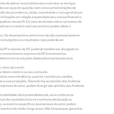
ntes de aplicar nos produtos e/ou contratar os serviços
 dos serviços em questão, bem como se há limitações de
o da sua ordem ou, ainda, consultando o risco geral da sua
m limitações em relação à quantidade e/ou volume financeiro
equada ao seu perfil. Em caso de dúvidas sobre o processo de
imáticas e o cenário macroeconômico podem afetar o
empo. Os desempenhos anteriores não são necessariamente
m simulações e os resultados reais poderão ser
 da XP e clientes da XP, podendo também ser divulgado no
évio consentimento expresso da XP Investimentos.
isfeitos com as soluções dadas pela empresa aos seus
s: www.xpi.com.br.
ão deste relatório ou seu conteúdo.
eitos como tendência, suporte, resistência, candles,
s e suas projeções. Desta forma, as opiniões dos Analistas
presa e do setor, podem divergir das opiniões dos Analistas
entabilidade não é preestabelecida, varia conforme as
ivos de resultados futuros e nenhuma declaração ou
co, os eventos específicos da empresa e do setor podem
timento é de médio-longo prazo. Não há quaisquer garantias