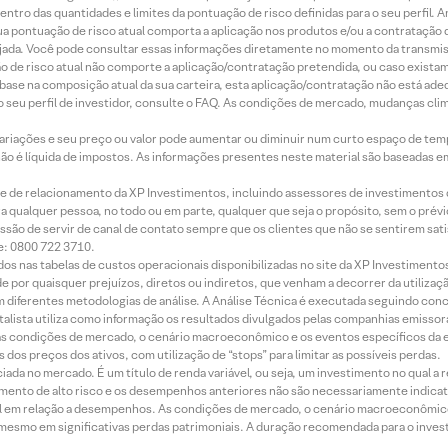
ntro das quantidades e limites da pontuação de risco definidas para o seu perfil. A
 sua pontuação de risco atual comporta a aplicação nos produtos e/ou a contratação
jada. Você pode consultar essas informações diretamente no momento da transmissã
ação de risco atual não comporte a aplicação/contratação pretendida, ou caso exista
m base na composição atual da sua carteira, esta aplicação/contratação não está ad
 seu perfil de investidor, consulte o FAQ. As condições de mercado, mudanças cl
 variações e seu preço ou valor pode aumentar ou diminuir num curto espaço de t
 não é líquida de impostos. As informações presentes neste material são baseadas e
rede de relacionamento da XP Investimentos, incluindo assessores de investimentos
ara qualquer pessoa, no todo ou em parte, qualquer que seja o propósito, sem o pr
ssão de servir de canal de contato sempre que os clientes que não se sentirem sat
e: 0800 722 3710.
dos nas tabelas de custos operacionais disponibilizadas no site da XP Investimento
 por quaisquer prejuízos, diretos ou indiretos, que venham a decorrer da utilizaç
 diferentes metodologias de análise. A Análise Técnica é executada seguindo conc
alista utiliza como informação os resultados divulgados pelas companhias emissora
 condições de mercado, o cenário macroeconômico e os eventos específicos da em
dos preços dos ativos, com utilização de “stops” para limitar as possíveis perdas.
ada no mercado. É um título de renda variável, ou seja, um investimento no qual a r
mento de alto risco e os desempenhos anteriores não são necessariamente indicat
terial em relação a desempenhos. As condições de mercado, o cenário macroeconômi
mesmo em significativas perdas patrimoniais. A duração recomendada para o inves