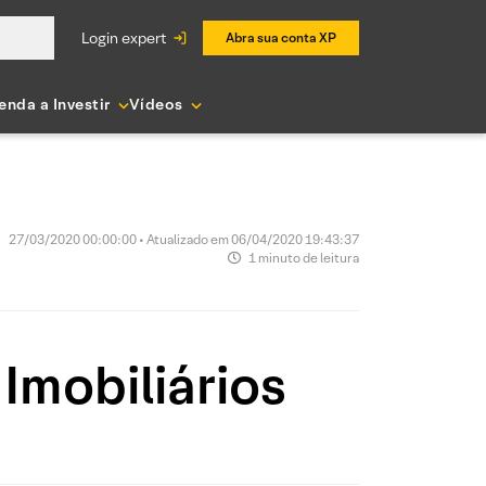
login expert
Abra sua conta XP
enda a Investir
Vídeos
27/03/2020 00:00:00 • Atualizado em 06/04/2020 19:43:37
1 minuto de leitura
Imobiliários