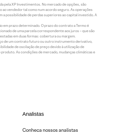
icada pela XP Investimentos. No mercado de opções, são
mio ao vendedor tal como num acordo seguro. As operações
a possibilidade de perdas superiores ao capital investido. A
ão em prazo determinado. O prazo do contrato a Termo é
icionado de uma parcela correspondente aos juros – que são
prestadas em duas formas: cobertura ou margem.
o de um contrato futuro ou outro instrumento derivativo,
bilidade de oscilação de preço devido à utilização de
de produto. As condições de mercado, mudanças climáticas e
Analistas
Conheça nossos analistas