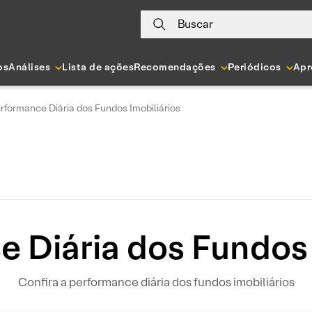
Buscar
os
Análises
Lista de ações
Recomendações
Periódicos
Apr
rformance Diária dos Fundos Imobiliários
 Diária dos Fundos 
Confira a performance diária dos fundos imobiliários