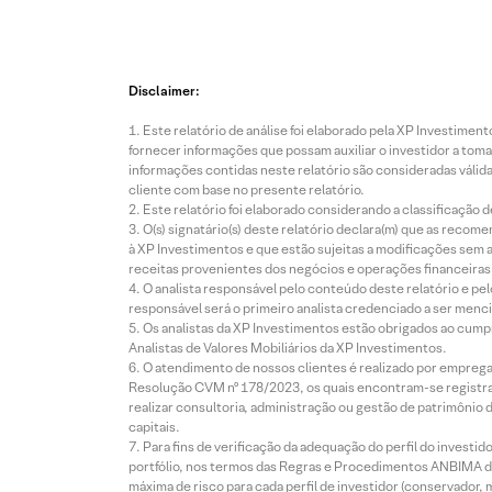
Disclaimer:
Este relatório de análise foi elaborado pela XP Investim
fornecer informações que possam auxiliar o investidor a toma
informações contidas neste relatório são consideradas válida
cliente com base no presente relatório.
Este relatório foi elaborado considerando a classificação d
O(s) signatário(s) deste relatório declara(m) que as reco
à XP Investimentos e que estão sujeitas a modificações sem 
receitas provenientes dos negócios e operações financeiras 
O analista responsável pelo conteúdo deste relatório e pe
responsável será o primeiro analista credenciado a ser menci
Os analistas da XP Investimentos estão obrigados ao cumpr
Analistas de Valores Mobiliários da XP Investimentos.
O atendimento de nossos clientes é realizado por empreg
Resolução CVM nº 178/2023, os quais encontram-se registrad
realizar consultoria, administração ou gestão de patrimônio 
capitais.
Para fins de verificação da adequação do perfil do invest
portfólio, nos termos das Regras e Procedimentos ANBIMA de
máxima de risco para cada perfil de investidor (conservado