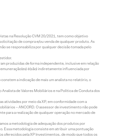
revistas na Resolução CVM 20/2021, tem como objetivo
 solicitação de compra e/ou venda de qualquer produto. As
 não se responsabiliza por qualquer decisão tomada pelo
estidor.
foram produzidas de forma independente, inclusive em relação
 remuneração(es) é(são) indiretamente influenciada por
constem a indicação de mais um analista no relatório, o
Analista de Valores Mobiliários e na Política de Conduta dos
s atividades por meio da XP, em conformidade com a
Mobiliários – ANCORD. O assessor de investimento não pode
iente para a realização de qualquer operação no mercado de
lizamos a metodologia de adequação dos produtos por
to. Essa metodologia consiste em atribuir uma pontuação
tos oferecidos pela XP Investimentos, de modo que todos os