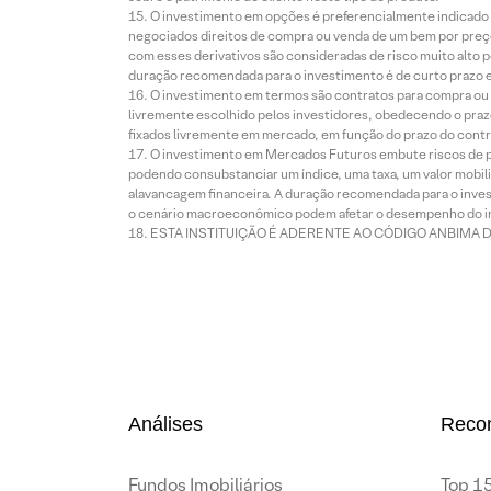
O investimento em opções é preferencialmente indicado pa
negociados direitos de compra ou venda de um bem por preço
com esses derivativos são consideradas de risco muito alto p
duração recomendada para o investimento é de curto prazo e 
O investimento em termos são contratos para compra ou a
livremente escolhido pelos investidores, obedecendo o prazo
fixados livremente em mercado, em função do prazo do contr
O investimento em Mercados Futuros embute riscos de pe
podendo consubstanciar um índice, uma taxa, um valor mobiliá
alavancagem financeira. A duração recomendada para o invest
o cenário macroeconômico podem afetar o desempenho do i
ESTA INSTITUIÇÃO É ADERENTE AO CÓDIGO ANBIMA 
Análises
Reco
Fundos Imobiliários
Top 15