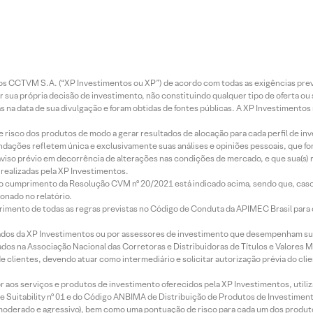
entos CCTVM S.A. (“XP Investimentos ou XP”) de acordo com todas as exigências p
r sua própria decisão de investimento, não constituindo qualquer tipo de oferta ou
s na data de sua divulgação e foram obtidas de fontes públicas. A XP Investimentos
e risco dos produtos de modo a gerar resultados de alocação para cada perfil de inv
mendações refletem única e exclusivamente suas análises e opiniões pessoais, que 
aviso prévio em decorrência de alterações nas condições de mercado, e que sua(s)
realizadas pela XP Investimentos.
lo cumprimento da Resolução CVM nº 20/2021 está indicado acima, sendo que, caso 
onado no relatório.
imento de todas as regras previstas no Código de Conduta da APIMEC Brasil para o 
ados da XP Investimentos ou por assessores de investimento que desempenham sua
os na Associação Nacional das Corretoras e Distribuidoras de Títulos e Valores 
de clientes, devendo atuar como intermediário e solicitar autorização prévia do cl
idor aos serviços e produtos de investimento oferecidos pela XP Investimentos, uti
 Suitability nº 01 e do Código ANBIMA de Distribuição de Produtos de Investimen
r, moderado e agressivo), bem como uma pontuação de risco para cada um dos produ