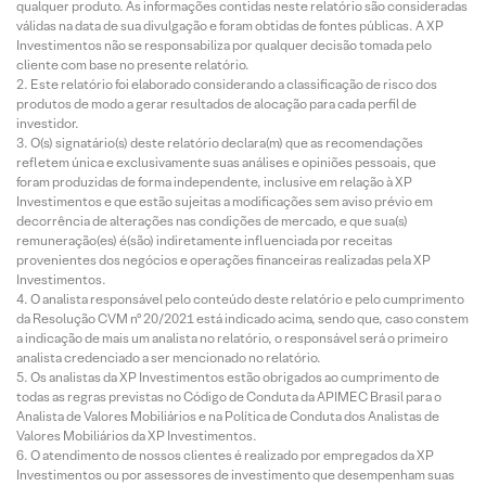
qualquer produto. As informações contidas neste relatório são consideradas
válidas na data de sua divulgação e foram obtidas de fontes públicas. A XP
Investimentos não se responsabiliza por qualquer decisão tomada pelo
cliente com base no presente relatório.
Este relatório foi elaborado considerando a classificação de risco dos
produtos de modo a gerar resultados de alocação para cada perfil de
investidor.
O(s) signatário(s) deste relatório declara(m) que as recomendações
refletem única e exclusivamente suas análises e opiniões pessoais, que
foram produzidas de forma independente, inclusive em relação à XP
Investimentos e que estão sujeitas a modificações sem aviso prévio em
decorrência de alterações nas condições de mercado, e que sua(s)
remuneração(es) é(são) indiretamente influenciada por receitas
provenientes dos negócios e operações financeiras realizadas pela XP
Investimentos.
O analista responsável pelo conteúdo deste relatório e pelo cumprimento
da Resolução CVM nº 20/2021 está indicado acima, sendo que, caso constem
a indicação de mais um analista no relatório, o responsável será o primeiro
analista credenciado a ser mencionado no relatório.
Os analistas da XP Investimentos estão obrigados ao cumprimento de
todas as regras previstas no Código de Conduta da APIMEC Brasil para o
Analista de Valores Mobiliários e na Política de Conduta dos Analistas de
Valores Mobiliários da XP Investimentos.
O atendimento de nossos clientes é realizado por empregados da XP
Investimentos ou por assessores de investimento que desempenham suas