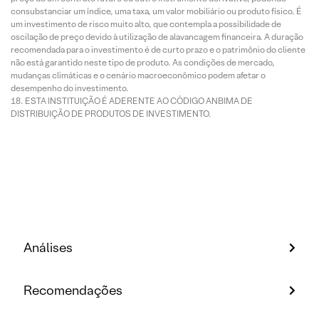
consubstanciar um índice, uma taxa, um valor mobiliário ou produto físico. É
um investimento de risco muito alto, que contempla a possibilidade de
oscilação de preço devido à utilização de alavancagem financeira. A duração
recomendada para o investimento é de curto prazo e o patrimônio do cliente
não está garantido neste tipo de produto. As condições de mercado,
mudanças climáticas e o cenário macroeconômico podem afetar o
desempenho do investimento.
ESTA INSTITUIÇÃO É ADERENTE AO CÓDIGO ANBIMA DE
DISTRIBUIÇÃO DE PRODUTOS DE INVESTIMENTO.
Análises
Recomendações