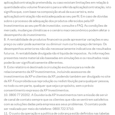
aplicação/contratação pretendida, ou caso existam limitações em relação à
quantidade e/ou volume financeiro para a referida aplicação/contratação, isto
significa que, com base na composição atual da sua carteira, esta
aplicação/contratação não está adequada ao seu perfil. Em caso de dúvidas
sobre o processo de adequação dos produtos oferecidos pela XP
Investimentos ao seu perfil de investidor, consulte o FAQ. As condições de
mercado, mudanças climáticas e o cenário macroeconômico podem afetar o
desempenho do investimento.
A rentabilidade de produtos financeiros pode apresentar variações e seu
preço ou valor pode aumentar ou diminuir num curto espaço de tempo. Os
desempenhos anteriores não são necessariamente indicativos de resultados
futuros. A rentabilidade divulgada não é líquida de impostos. As informações
presentes neste material são baseadas em simulações e os resultados reais
poderão ser significativamente diferentes.
Este relatório é destinado à circulação exclusiva para a rede de
relacionamento da XP Investimentos, incluindo assessores de
investimentos da XP e clientes da XP, podendo também ser divulgado no site
da XP. Fica proibida sua reprodução ou redistribuição para qualquer pessoa,
no todo ou em parte, qualquer que seja o propósito, sem o prévio
consentimento expresso da XP Investimentos.
0800 77 20202. A Ouvidoria da XP Investimentos tem a missão de servir
de canal de contato sempre que os clientes que não se sentirem satisfeitos
com as soluções dadas pela empresa aos seus problemas. O contato pode
ser realizado por meio do telefone: 0800 722 3710.
O custo da operação e a política de cobrança estão definidos nas tabelas