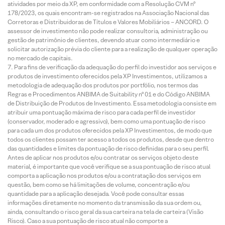
atividades por meio da XP, em conformidade com a Resolução CVM nº
178/2023, os quais encontram-se registrados na Associação Nacional das
Corretoras e Distribuidoras de Títulos e Valores Mobiliários – ANCORD. O
assessor de investimento não pode realizar consultoria, administração ou
gestão de patrimônio de clientes, devendo atuar como intermediário e
solicitar autorização prévia do cliente para a realização de qualquer operação
no mercado de capitais.
Para fins de verificação da adequação do perfil do investidor aos serviços e
produtos de investimento oferecidos pela XP Investimentos, utilizamos a
metodologia de adequação dos produtos por portfólio, nos termos das
Regras e Procedimentos ANBIMA de Suitability nº 01 e do Código ANBIMA
de Distribuição de Produtos de Investimento. Essa metodologia consiste em
atribuir uma pontuação máxima de risco para cada perfil de investidor
(conservador, moderado e agressivo), bem como uma pontuação de risco
para cada um dos produtos oferecidos pela XP Investimentos, de modo que
todos os clientes possam ter acesso a todos os produtos, desde que dentro
das quantidades e limites da pontuação de risco definidas para o seu perfil.
Antes de aplicar nos produtos e/ou contratar os serviços objeto deste
material, é importante que você verifique se a sua pontuação de risco atual
comporta a aplicação nos produtos e/ou a contratação dos serviços em
questão, bem como se há limitações de volume, concentração e/ou
quantidade para a aplicação desejada. Você pode consultar essas
informações diretamente no momento da transmissão da sua ordem ou,
ainda, consultando o risco geral da sua carteira na tela de carteira (Visão
Risco). Caso a sua pontuação de risco atual não comporte a