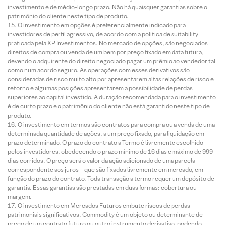
investimento é de médio-longo prazo. Não há quaisquer garantias sobre o
patrimônio do cliente neste tipo de produto.
O investimento em opções é preferencialmente indicado para
investidores de perfil agressivo, de acordo com a política de suitability
praticada pela XP Investimentos. No mercado de opções, são negociados
direitos de compra ou venda de um bem por preço fixado em data futura,
devendo o adquirente do direito negociado pagar um prêmio ao vendedor tal
como num acordo seguro. As operações com esses derivativos são
consideradas de risco muito alto por apresentarem altas relações de risco e
retorno e algumas posições apresentarem a possibilidade de perdas
superiores ao capital investido. A duração recomendada para o investimento
é de curto prazo e o patrimônio do cliente não está garantido neste tipo de
produto.
O investimento em termos são contratos para compra ou a venda de uma
determinada quantidade de ações, a um preço fixado, para liquidação em
prazo determinado. O prazo do contrato a Termo é livremente escolhido
pelos investidores, obedecendo o prazo mínimo de 16 dias e máximo de 999
dias corridos. O preço será o valor da ação adicionado de uma parcela
correspondente aos juros – que são fixados livremente em mercado, em
função do prazo do contrato. Toda transação a termo requer um depósito de
garantia. Essas garantias são prestadas em duas formas: cobertura ou
margem.
O investimento em Mercados Futuros embute riscos de perdas
patrimoniais significativos. Commodity é um objeto ou determinante de
preço de um contrato futuro ou outro instrumento derivativo, podendo