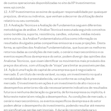
de custos operacionais disponibilizadas no site da XP Investimentos:
www.xpi.com.br.
A XP Investimentos se exime de qualquer responsabilidade por quaisquer
prejuízos, diretos ou indiretos, que venham a decorrer da utilização deste
relatório ou seu conteúdo.
A Avaliação Técnica e a Avaliação de Fundamentos seguem diferentes
metodologias de análise. A Análise Técnica é executada seguindo conceitos
como tendência, suporte, resistência, candles, volumes, médias móveis
entre outros. Já a Análise Fundamentalista utiliza como informação os
resultados divulgados pelas companhias emissoras e suas projeções. Desta
forma, as opiniões dos Analistas Fundamentalistas, que buscam os melhores
retornos dadas as condições de mercado, o cenário macroeconômico e os
eventos específicos da empresa e do setor, podem divergir das opiniões dos
Analistas Técnicos, que visam identificar os movimentos mais prováveis dos
preços dos ativos, com utilização de “stops” para limitar as possíveis perdas.
Ação é uma fração do capital de uma empresa que é negociada no
mercado. É um título de renda variável, ou seja, um investimento no qual a
rentabilidade não é preestabelecida, varia conforme as cotações de
mercado. O investimento em ações é um investimento de alto risco e os
desempenhos anteriores não são necessariamente indicativos de resultados
futuros e nenhuma declaração ou garantia, de forma expressa ou implícita, é
feita neste material em relação a desempenhos. As condições de mercado, o
cenário macroeconômico, os eventos específicos da empresa e do setor
podem afetar o desempenho do investimento, podendo resultar até mesmo
em significativas perdas patrimoniais. A duração recomendada para o