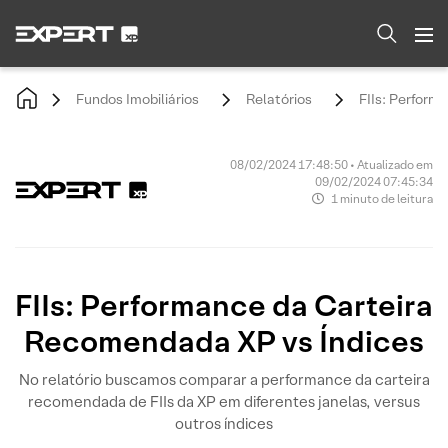
Fundos Imobiliários
Relatórios
FIIs: Perform
08/02/2024 17:48:50 • Atualizado em
09/02/2024 07:45:34
1 minuto de leitura
FIIs: Performance da Carteira
Recomendada XP vs Índices
No relatório buscamos comparar a performance da carteira
recomendada de FIIs da XP em diferentes janelas, versus
outros índices