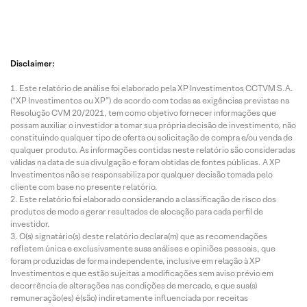
Disclaimer:
Este relatório de análise foi elaborado pela XP Investimentos CCTVM S.A.
(“XP Investimentos ou XP”) de acordo com todas as exigências previstas na
Resolução CVM 20/2021, tem como objetivo fornecer informações que
possam auxiliar o investidor a tomar sua própria decisão de investimento, não
constituindo qualquer tipo de oferta ou solicitação de compra e/ou venda de
qualquer produto. As informações contidas neste relatório são consideradas
válidas na data de sua divulgação e foram obtidas de fontes públicas. A XP
Investimentos não se responsabiliza por qualquer decisão tomada pelo
cliente com base no presente relatório.
Este relatório foi elaborado considerando a classificação de risco dos
produtos de modo a gerar resultados de alocação para cada perfil de
investidor.
O(s) signatário(s) deste relatório declara(m) que as recomendações
refletem única e exclusivamente suas análises e opiniões pessoais, que
foram produzidas de forma independente, inclusive em relação à XP
Investimentos e que estão sujeitas a modificações sem aviso prévio em
decorrência de alterações nas condições de mercado, e que sua(s)
remuneração(es) é(são) indiretamente influenciada por receitas