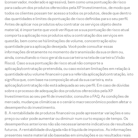
(conservador, moderado e agressivo), bem como uma pontuação de risco
para cada um dos produtos oferecidos pela XP Investimentos, de modo que
todos os clientes possam ter acesso a todos os produtos, desde que dentro
das quantidades e limites da pontuação de risco definidas para o seu perfil.
Antes de aplicar nos produtos e/ou contratar os serviços objeto deste
material, é importante que você verifique se a sua pontuação de risco atual
comporta a aplicação nos produtos e/ou a contratação dos serviços em
questão, bem como se há limitações de volume, concentração e/ou
quantidade para a aplicação desejada. Você pode consultar essas
informações diretamente no momento da transmissão da sua ordem ou,
ainda, consultando o risco geral da sua carteira na tela de carteira (Visão
Risco). Caso a sua pontuação de risco atual não comporte a
aplicação/contratação pretendida, ou caso existam limitações em relação à
quantidade e/ou volume financeiro para a referida aplicação/contratação, isto
significa que, com base na composição atual da sua carteira, esta
aplicação/contratação não está adequada ao seu perfil. Em caso de dúvidas
sobre o processo de adequação dos produtos oferecidos pela XP
Investimentos ao seu perfil de investidor, consulte o FAQ. As condições de
mercado, mudanças climáticas e o cenário macroeconômico podem afetar o
desempenho do investimento.
A rentabilidade de produtos financeiros pode apresentar variações e seu
preço ou valor pode aumentar ou diminuir num curto espaço de tempo. Os
desempenhos anteriores não são necessariamente indicativos de resultados
futuros. A rentabilidade divulgada não é líquida de impostos. As informações
presentes neste material são baseadas em simulações e os resultados reais