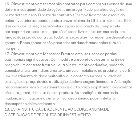
O investimento em termos são contratos para compra ou a venda de uma
determinada quantidade de ações, a um preço fixado, para liquidação em
prazo determinado. O prazo do contrato a Termo é livremente escolhido
pelos investidores, obedecendo o prazo mínimo de 16 dias e máximo de 999
dias corridos. O preço será o valor da ação adicionado de uma parcela
correspondente aos juros – que são fixados livremente em mercado, em
função do prazo do contrato. Toda transação a termo requer um depósito de
garantia. Essas garantias são prestadas em duas formas: cobertura ou
margem.
O investimento em Mercados Futuros embute riscos de perdas
patrimoniais significativos. Commodity é um objeto ou determinante de
preço de um contrato futuro ou outro instrumento derivativo, podendo
consubstanciar um índice, uma taxa, um valor mobiliário ou produto físico. É
um investimento de risco muito alto, que contempla a possibilidade de
oscilação de preço devido à utilização de alavancagem financeira. A duração
recomendada para o investimento é de curto prazo e o patrimônio do cliente
não está garantido neste tipo de produto. As condições de mercado,
mudanças climáticas e o cenário macroeconômico podem afetar o
desempenho do investimento.
ESTA INSTITUIÇÃO É ADERENTE AO CÓDIGO ANBIMA DE
DISTRIBUIÇÃO DE PRODUTOS DE INVESTIMENTO.