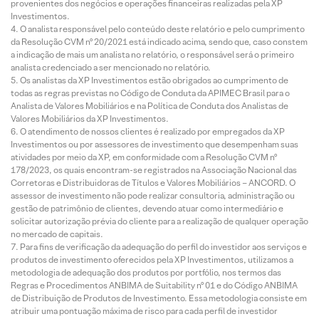
provenientes dos negócios e operações financeiras realizadas pela XP
Investimentos.
O analista responsável pelo conteúdo deste relatório e pelo cumprimento
da Resolução CVM nº 20/2021 está indicado acima, sendo que, caso constem
a indicação de mais um analista no relatório, o responsável será o primeiro
analista credenciado a ser mencionado no relatório.
Os analistas da XP Investimentos estão obrigados ao cumprimento de
todas as regras previstas no Código de Conduta da APIMEC Brasil para o
Analista de Valores Mobiliários e na Política de Conduta dos Analistas de
Valores Mobiliários da XP Investimentos.
O atendimento de nossos clientes é realizado por empregados da XP
Investimentos ou por assessores de investimento que desempenham suas
atividades por meio da XP, em conformidade com a Resolução CVM nº
178/2023, os quais encontram-se registrados na Associação Nacional das
Corretoras e Distribuidoras de Títulos e Valores Mobiliários – ANCORD. O
assessor de investimento não pode realizar consultoria, administração ou
gestão de patrimônio de clientes, devendo atuar como intermediário e
solicitar autorização prévia do cliente para a realização de qualquer operação
no mercado de capitais.
Para fins de verificação da adequação do perfil do investidor aos serviços e
produtos de investimento oferecidos pela XP Investimentos, utilizamos a
metodologia de adequação dos produtos por portfólio, nos termos das
Regras e Procedimentos ANBIMA de Suitability nº 01 e do Código ANBIMA
de Distribuição de Produtos de Investimento. Essa metodologia consiste em
atribuir uma pontuação máxima de risco para cada perfil de investidor