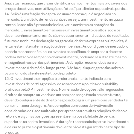
Analistas Técnicos, que visam identificar os movimentos mais prováveis dos
preços dos ativos, com utilização de “stops” para limitar as possíveis perdas.
Ação é uma fração do capital de uma empresa que é negociada no
mercado. É um título de renda variável, ou seja, um investimento no qual a
rentabilidade não é preestabelecida, varia conforme as cotações de
mercado. O investimento em ações é um investimento de alto risco e os
desempenhos anteriores não são necessariamente indicativos de resultados
futuros e nenhuma declaração ou garantia, de forma expressa ou implícita, é
feita neste material em relação a desempenhos. As condições de mercado, o
cenário macroeconômico, os eventos específicos da empresa e do setor
podem afetar o desempenho do investimento, podendo resultar até mesmo
em significativas perdas patrimoniais. A duração recomendada para o
investimento é de médio-longo prazo. Não há quaisquer garantias sobre o
patrimônio do cliente neste tipo de produto.
O investimento em opções é preferencialmente indicado para
investidores de perfil agressivo, de acordo com a política de suitability
praticada pela XP Investimentos. No mercado de opções, são negociados
direitos de compra ou venda de um bem por preço fixado em data futura,
devendo o adquirente do direito negociado pagar um prêmio ao vendedor tal
como num acordo seguro. As operações com esses derivativos são
consideradas de risco muito alto por apresentarem altas relações de risco e
retorno e algumas posições apresentarem a possibilidade de perdas
superiores ao capital investido. A duração recomendada para o investimento
é de curto prazo e o patrimônio do cliente não está garantido neste tipo de
produto.