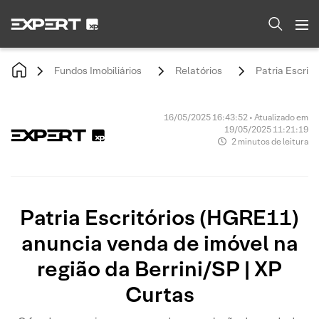
Fundos Imobiliários
Relatórios
Patria Escrit
16/05/2025 16:43:52 • Atualizado em
19/05/2025 11:21:19
2 minutos de leitura
Patria Escritórios (HGRE11)
anuncia venda de imóvel na
região da Berrini/SP | XP
Curtas