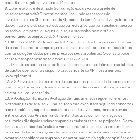
poderão ser significativamente diferentes.
Este relatório é destinado à circulação exclusiva para a rede de
relacionamento da XP Investimentos, incluindo assessores de
investimentos da XP e clientes da XP, podendo também ser divulgado no site
da XP. Fica proibida sua reprodução ou redistribuição para qualquer pessoa,
no todo ou em parte, qualquer que seja o propósito, sem o prévio
consentimento expresso da XP Investimentos.
0800 77 20202. A Ouvidoria da XP Investimentos tem a missão de servir
de canal de contato sempre que os clientes que não se sentirem satisfeitos
com as soluções dadas pela empresa aos seus problemas. O contato pode
ser realizado por meio do telefone: 0800 722 3710.
O custo da operação e a política de cobrança estão definidos nas tabelas
de custos operacionais disponibilizadas no site da XP Investimentos:
www.xpi.com.br.
A XP Investimentos se exime de qualquer responsabilidade por quaisquer
prejuízos, diretos ou indiretos, que venham a decorrer da utilização deste
relatório ou seu conteúdo.
A Avaliação Técnica e a Avaliação de Fundamentos seguem diferentes
metodologias de análise. A Análise Técnica é executada seguindo conceitos
como tendência, suporte, resistência, candles, volumes, médias móveis
entre outros. Já a Análise Fundamentalista utiliza como informação os
resultados divulgados pelas companhias emissoras e suas projeções. Desta
forma, as opiniões dos Analistas Fundamentalistas, que buscam os melhores
retornos dadas as condições de mercado, o cenário macroeconômico e os
eventos específicos da empresa e do setor, podem divergir das opiniões dos