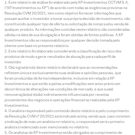
Este relatório de análise foi elaborado pela XP Investimentos CCTVM S.A.
(“XP Investimentos ou XP”) de acordo com todas as exigências previstas na
Resolução CVM 20/2021, tem como objetivo fornecer informações que
possam auxiliar o investidor a tomar sua própria decisão de investimento, não
constituindo qualquer tipo de oferta ou solicitação de compra e/ou venda de
qualquer produto. As informações contidas neste relatório são consideradas
válidas na data de sua divulgação e foram obtidas de fontes públicas. A XP
Investimentos não se responsabiliza por qualquer decisão tomada pelo
cliente com base no presente relatório.
Este relatório foi elaborado considerando a classificação de risco dos
produtos de modo a gerar resultados de alocação para cada perfil de
investidor.
O(s) signatário(s) deste relatório declara(m) que as recomendações
refletem única e exclusivamente suas análises e opiniões pessoais, que
foram produzidas de forma independente, inclusive em relação à XP
Investimentos e que estão sujeitas a modificações sem aviso prévio em
decorrência de alterações nas condições de mercado, e que sua(s)
remuneração(es) é(são) indiretamente influenciada por receitas
provenientes dos negócios e operações financeiras realizadas pela XP
Investimentos.
O analista responsável pelo conteúdo deste relatório e pelo cumprimento
da Resolução CVM nº 20/2021 está indicado acima, sendo que, caso constem
a indicação de mais um analista no relatório, o responsável será o primeiro
analista credenciado a ser mencionado no relatório.
Os analistas da XP Investimentos estão obrigados ao cumprimento de