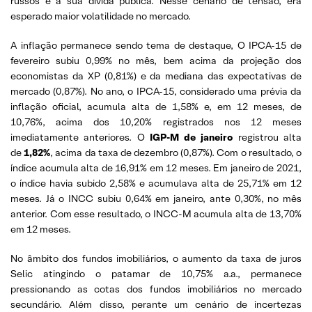
russos e a sua dívida pública. Nesse cenário de tensão, era
esperado maior volatilidade no mercado.
A inflação permanece sendo tema de destaque, O IPCA-15 de
fevereiro subiu 0,99% no mês, bem acima da projeção dos
economistas da XP (0,81%) e da mediana das expectativas de
mercado (0,87%). No ano, o IPCA-15, considerado uma prévia da
inflação oficial, acumula alta de 1,58% e, em 12 meses, de
10,76%, acima dos 10,20% registrados nos 12 meses
imediatamente anteriores. O
IGP-M de janeiro
registrou alta
de
1,82%
, acima da taxa de dezembro (0,87%). Com o resultado, o
índice acumula alta de 16,91% em 12 meses. Em janeiro de 2021,
o índice havia subido 2,58% e acumulava alta de 25,71% em 12
meses. Já o INCC subiu 0,64% em janeiro, ante 0,30%, no mês
anterior. Com esse resultado, o INCC-M acumula alta de 13,70%
em 12 meses.
No âmbito dos fundos imobiliários, o aumento da taxa de juros
Selic atingindo o patamar de 10,75% a.a., permanece
pressionando as cotas dos fundos imobiliários no mercado
secundário. Além disso, perante um cenário de incertezas