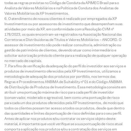
todas as regras previstas no Código de Conduta da APIMEC Brasil para o
Analista de Valores Mobiliários e na Política de Conduta dos Analistas de
Valores Mobiliários da XP Investimentos.
O atendimento de nossos clientes é realizado por empregados da XP
Investimentos ou por assessores de investimento que desempenham suas
atividades por meio da XP, em conformidade com a Resolução CVM nº
178/2023, os quais encontram-se registrados na Associação Nacional das
Corretoras e Distribuidoras de Títulos e Valores Mobiliários – ANCORD. O
assessor de investimento não pode realizar consultoria, administração ou
gestão de patrimônio de clientes, devendo atuar como intermediário e
solicitar autorização prévia do cliente para a realização de qualquer operação
no mercado de capitais.
Para fins de verificação da adequação do perfil do investidor aos serviços e
produtos de investimento oferecidos pela XP Investimentos, utilizamos a
metodologia de adequação dos produtos por portfólio, nos termos das
Regras e Procedimentos ANBIMA de Suitability nº 01 e do Código ANBIMA
de Distribuição de Produtos de Investimento. Essa metodologia consiste em
atribuir uma pontuação máxima de risco para cada perfil de investidor
(conservador, moderado e agressivo), bem como uma pontuação de risco
para cada um dos produtos oferecidos pela XP Investimentos, de modo que
todos os clientes possam ter acesso a todos os produtos, desde que dentro
das quantidades e limites da pontuação de risco definidas para o seu perfil.
Antes de aplicar nos produtos e/ou contratar os serviços objeto deste
material, é importante que você verifique se a sua pontuação de risco atual
comporta a aplicação nos produtos e/ou a contratação dos serviços em