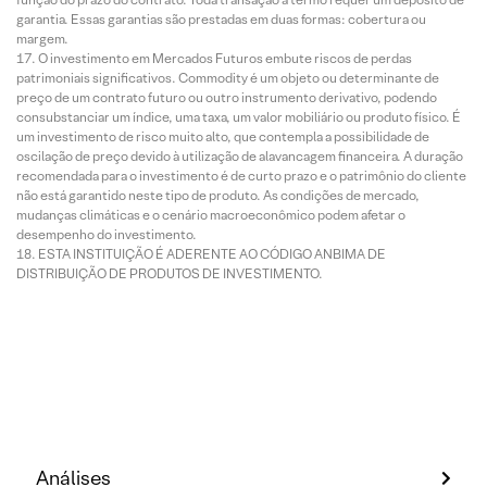
garantia. Essas garantias são prestadas em duas formas: cobertura ou
margem.
O investimento em Mercados Futuros embute riscos de perdas
patrimoniais significativos. Commodity é um objeto ou determinante de
preço de um contrato futuro ou outro instrumento derivativo, podendo
consubstanciar um índice, uma taxa, um valor mobiliário ou produto físico. É
um investimento de risco muito alto, que contempla a possibilidade de
oscilação de preço devido à utilização de alavancagem financeira. A duração
recomendada para o investimento é de curto prazo e o patrimônio do cliente
não está garantido neste tipo de produto. As condições de mercado,
mudanças climáticas e o cenário macroeconômico podem afetar o
desempenho do investimento.
ESTA INSTITUIÇÃO É ADERENTE AO CÓDIGO ANBIMA DE
DISTRIBUIÇÃO DE PRODUTOS DE INVESTIMENTO.
Análises