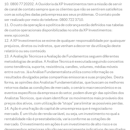
0800 77 20202. A Ouvidoria da XP Investimentos tem a missão de servir
de canal de contato sempre que os clientes que não se sentirem satisfeitos
com as soluções dadas pela empresa aos seus problemas. O contato pode
ser realizado por meio do telefone: 0800 722 3710.
O custo da operação e a política de cobrança estão definidos nas tabelas
de custos operacionais disponibilizadas no site da XP Investimentos:
www.xpi.com.br.
A XP Investimentos se exime de qualquer responsabilidade por quaisquer
prejuízos, diretos ou indiretos, que venham a decorrer da utilização deste
relatório ou seu conteúdo.
A Avaliação Técnica e a Avaliação de Fundamentos seguem diferentes
metodologias de análise. A Análise Técnica é executada seguindo conceitos
como tendência, suporte, resistência, candles, volumes, médias móveis
entre outros. Já a Análise Fundamentalista utiliza como informação os
resultados divulgados pelas companhias emissoras e suas projeções. Desta
forma, as opiniões dos Analistas Fundamentalistas, que buscam os melhores
retornos dadas as condições de mercado, o cenário macroeconômico e os
eventos específicos da empresa e do setor, podem divergir das opiniões dos
Analistas Técnicos, que visam identificar os movimentos mais prováveis dos
preços dos ativos, com utilização de “stops” para limitar as possíveis perdas.
Ação é uma fração do capital de uma empresa que é negociada no
mercado. É um título de renda variável, ou seja, um investimento no qual a
rentabilidade não é preestabelecida, varia conforme as cotações de
mercado. O investimento em ações é um investimento de alto risco e os
desempenhos anteriores não são necessariamente indicativos de resultados