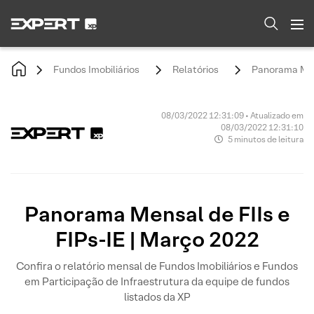
Fundos Imobiliários
Relatórios
Panorama Mens
08/03/2022 12:31:09 • Atualizado em
08/03/2022 12:31:10
5 minutos de leitura
Panorama Mensal de FIIs e
FIPs-IE | Março 2022
Confira o relatório mensal de Fundos Imobiliários e Fundos
em Participação de Infraestrutura da equipe de fundos
listados da XP