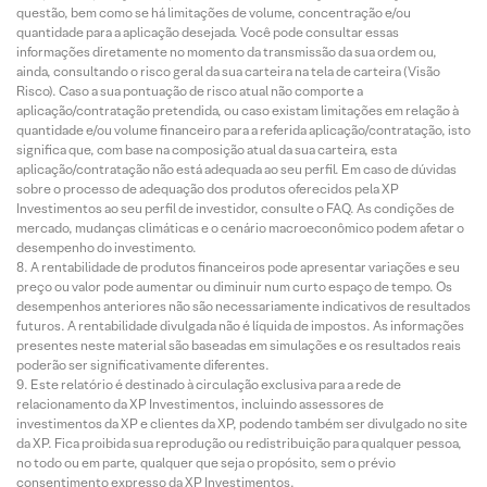
questão, bem como se há limitações de volume, concentração e/ou
quantidade para a aplicação desejada. Você pode consultar essas
informações diretamente no momento da transmissão da sua ordem ou,
ainda, consultando o risco geral da sua carteira na tela de carteira (Visão
Risco). Caso a sua pontuação de risco atual não comporte a
aplicação/contratação pretendida, ou caso existam limitações em relação à
quantidade e/ou volume financeiro para a referida aplicação/contratação, isto
significa que, com base na composição atual da sua carteira, esta
aplicação/contratação não está adequada ao seu perfil. Em caso de dúvidas
sobre o processo de adequação dos produtos oferecidos pela XP
Investimentos ao seu perfil de investidor, consulte o FAQ. As condições de
mercado, mudanças climáticas e o cenário macroeconômico podem afetar o
desempenho do investimento.
A rentabilidade de produtos financeiros pode apresentar variações e seu
preço ou valor pode aumentar ou diminuir num curto espaço de tempo. Os
desempenhos anteriores não são necessariamente indicativos de resultados
futuros. A rentabilidade divulgada não é líquida de impostos. As informações
presentes neste material são baseadas em simulações e os resultados reais
poderão ser significativamente diferentes.
Este relatório é destinado à circulação exclusiva para a rede de
relacionamento da XP Investimentos, incluindo assessores de
investimentos da XP e clientes da XP, podendo também ser divulgado no site
da XP. Fica proibida sua reprodução ou redistribuição para qualquer pessoa,
no todo ou em parte, qualquer que seja o propósito, sem o prévio
consentimento expresso da XP Investimentos.