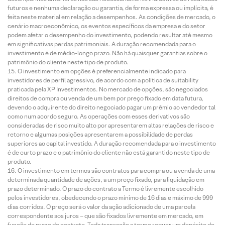
futuros e nenhuma declaração ou garantia, de forma expressa ou implícita, é
feita neste material em relação a desempenhos. As condições de mercado, o
cenário macroeconômico, os eventos específicos da empresa e do setor
podem afetar o desempenho do investimento, podendo resultar até mesmo
em significativas perdas patrimoniais. A duração recomendada para o
investimento é de médio-longo prazo. Não há quaisquer garantias sobre o
patrimônio do cliente neste tipo de produto.
O investimento em opções é preferencialmente indicado para
investidores de perfil agressivo, de acordo com a política de suitability
praticada pela XP Investimentos. No mercado de opções, são negociados
direitos de compra ou venda de um bem por preço fixado em data futura,
devendo o adquirente do direito negociado pagar um prêmio ao vendedor tal
como num acordo seguro. As operações com esses derivativos são
consideradas de risco muito alto por apresentarem altas relações de risco e
retorno e algumas posições apresentarem a possibilidade de perdas
superiores ao capital investido. A duração recomendada para o investimento
é de curto prazo e o patrimônio do cliente não está garantido neste tipo de
produto.
O investimento em termos são contratos para compra ou a venda de uma
determinada quantidade de ações, a um preço fixado, para liquidação em
prazo determinado. O prazo do contrato a Termo é livremente escolhido
pelos investidores, obedecendo o prazo mínimo de 16 dias e máximo de 999
dias corridos. O preço será o valor da ação adicionado de uma parcela
correspondente aos juros – que são fixados livremente em mercado, em
função do prazo do contrato. Toda transação a termo requer um depósito de