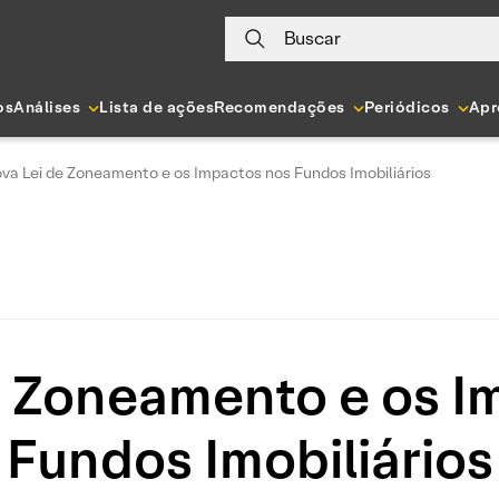
Buscar
os
Análises
Lista de ações
Recomendações
Periódicos
Apr
va Lei de Zoneamento e os Impactos nos Fundos Imobiliários
e Zoneamento e os I
Fundos Imobiliários