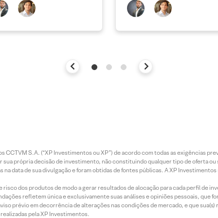
entos CCTVM S.A. (“XP Investimentos ou XP”) de acordo com todas as exigências p
r sua própria decisão de investimento, não constituindo qualquer tipo de oferta ou
s na data de sua divulgação e foram obtidas de fontes públicas. A XP Investimentos
e risco dos produtos de modo a gerar resultados de alocação para cada perfil de inv
mendações refletem única e exclusivamente suas análises e opiniões pessoais, que 
aviso prévio em decorrência de alterações nas condições de mercado, e que sua(s)
realizadas pela XP Investimentos.