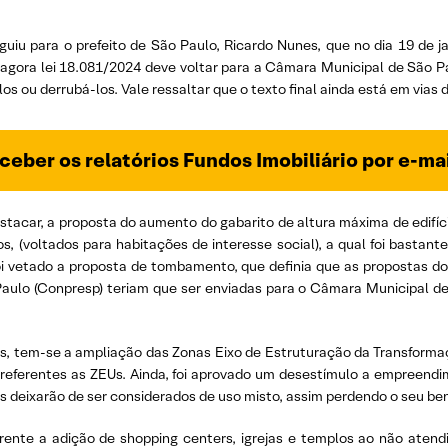
guiu para o prefeito de São Paulo, Ricardo Nunes, que no dia 19 de j
i, agora lei 18.081/2024 deve voltar para a Câmara Municipal de São 
s ou derrubá-los. Vale ressaltar que o texto final ainda está em vias
ceber os relatórios Fundos Imobiliário por e-ma
estacar, a proposta do aumento do gabarito de altura máxima de edifí
 (voltados para habitações de interesse social), a qual foi bastante 
 vetado a proposta de tombamento, que definia que as propostas d
Paulo (Conpresp) teriam que ser enviadas para o Câmara Municipal d
, tem-se a ampliação das Zonas Eixo de Estruturação da Transformaç
as referentes as ZEUs. Ainda, foi aprovado um desestímulo a empreend
s deixarão de ser considerados de uso misto, assim perdendo o seu ben
rente a adição de shopping centers, igrejas e templos ao não ate