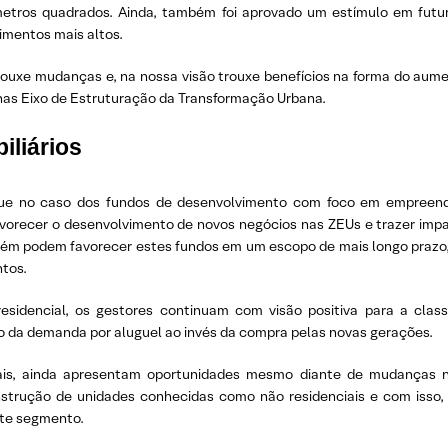
tros quadrados. Ainda, também foi aprovado um estímulo em futur
imentos mais altos.
trouxe mudanças e, na nossa visão trouxe benefícios na forma do aum
onas Eixo de Estruturação da Transformação Urbana.
liários
que no caso dos fundos de desenvolvimento com foco em empreendi
orecer o desenvolvimento de novos negócios nas ZEUs e trazer impac
ém podem favorecer estes fundos em um escopo de mais longo prazo, 
tos.
sidencial, os gestores continuam com visão positiva para a class
 da demanda por aluguel ao invés da compra pelas novas gerações.
ais, ainda apresentam oportunidades mesmo diante de mudanças na 
trução de unidades conhecidas como não residenciais e com isso, 
ste segmento.