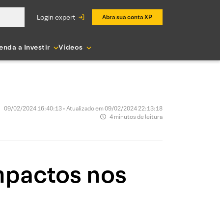
login expert
Abra sua conta XP
enda a Investir
Vídeos
09/02/2024 16:40:13 • Atualizado em 09/02/2024 22:13:18
4 minutos de leitura
mpactos nos