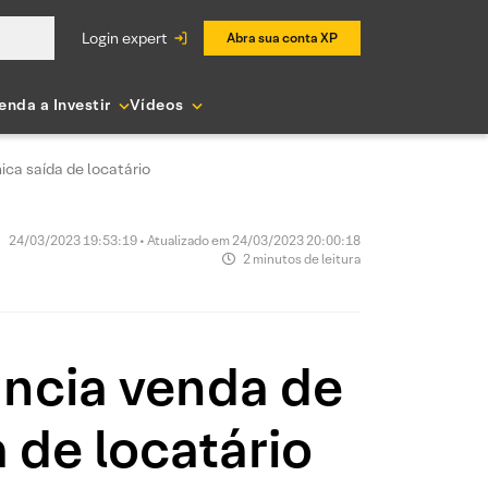
login expert
Abra sua conta XP
enda a Investir
Vídeos
ca saída de locatário
24/03/2023 19:53:19 • Atualizado em 24/03/2023 20:00:18
2 minutos de leitura
uncia venda de
 de locatário