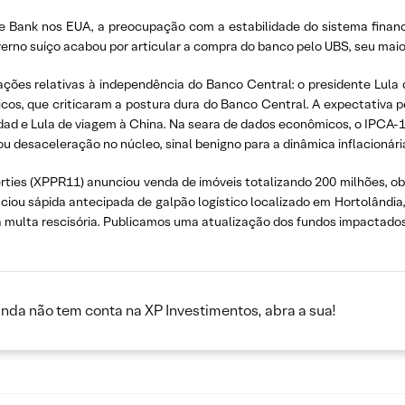
ure Bank nos EUA, a preocupação com a estabilidade do sistema finan
verno suíço acabou por articular a compra do banco pelo UBS, seu mai
ções relativas à independência do Banco Central: o presidente Lu
icos, que criticaram a postura dura do Banco Central. A expectativa
ddad e Lula de viagem à China. Na seara de dados econômicos, o IPCA-1
desaceleração no núcleo, sinal benigno para a dinâmica inflacionári
erties (XPPR11) anunciou venda de imóveis totalizando 200 milhões, ob
ou sápida antecipada de galpão logístico localizado em Hortolândia, 
a multa rescisória. Publicamos uma atualização dos fundos impactados 
inda não tem conta na XP Investimentos, abra a sua!