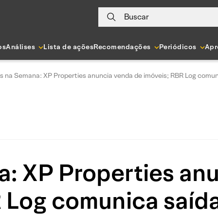
Buscar
os
Análises
Lista de ações
Recomendações
Periódicos
Apr
Is na Semana: XP Properties anuncia venda de imóveis; RBR Log comuni
a: XP Properties an
 Log comunica saída