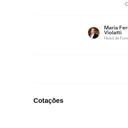
C
Maria Fe
Violatti
Head de Fund
Cotações