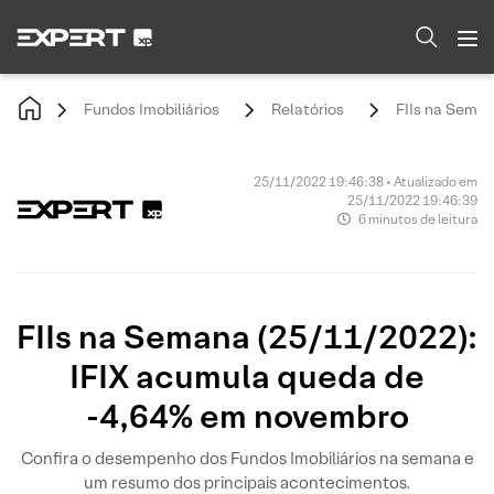
Fundos Imobiliários
Relatórios
FIIs na Sema
25/11/2022 19:46:38 • Atualizado em
25/11/2022 19:46:39
6 minutos de leitura
FIIs na Semana (25/11/2022):
IFIX acumula queda de
-4,64% em novembro
Confira o desempenho dos Fundos Imobiliários na semana e
um resumo dos principais acontecimentos.