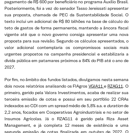
pagamento de R$ 600 por beneficiário no programa Auxílio Brasil.
Posteriormente, foi a vez do senador Tasso Jereissati apresentar
sua proposta, chamada de PEC da Sustentabilidade Social. O
texto inclui um adicional de R$ 80 bilhões na base de cálculo do
teto de gastos de forma permanente, mantendo a âncora fiscal
vigente até que o novo governo consiga apresentar uma nova
proposta para sua revisão. Segundo os cálculos apresentados, o
valor adicional contemplaria os compromissos sociais mais
urgentes propostos na campanha presidencial e estabilizaria a
dívida pública em patamares próximos a 84% do PIB até o ano de
2027.
Por fim, no âmbito dos fundos listados, divulgamos nesta semana
dois novos relatórios analisando os FIAgros
VGIA11
e
RZAG11
. O
primeiro, gerido pela Valora Investimentos, acaba de realizar sua
terceira emissão de cotas e possui em seu portfólio 22 CRAs
indexados ao CDI com um spread médio de 5,8% a.a. e
duration
de
2,2 anos, focados em Cooperativas Agroindustriais e no setor de
Insumos Agrícolas. Já o RZAG11 é gerido pela Riza Asset
Management, e já completa 12 meses de existência e uma
segunda emissão de cotas finalizada em outubro de 2022. O