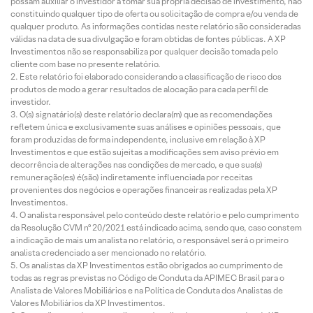
possam auxiliar o investidor a tomar sua própria decisão de investimento, não
constituindo qualquer tipo de oferta ou solicitação de compra e/ou venda de
qualquer produto. As informações contidas neste relatório são consideradas
válidas na data de sua divulgação e foram obtidas de fontes públicas. A XP
Investimentos não se responsabiliza por qualquer decisão tomada pelo
cliente com base no presente relatório.
Este relatório foi elaborado considerando a classificação de risco dos
produtos de modo a gerar resultados de alocação para cada perfil de
investidor.
O(s) signatário(s) deste relatório declara(m) que as recomendações
refletem única e exclusivamente suas análises e opiniões pessoais, que
foram produzidas de forma independente, inclusive em relação à XP
Investimentos e que estão sujeitas a modificações sem aviso prévio em
decorrência de alterações nas condições de mercado, e que sua(s)
remuneração(es) é(são) indiretamente influenciada por receitas
provenientes dos negócios e operações financeiras realizadas pela XP
Investimentos.
O analista responsável pelo conteúdo deste relatório e pelo cumprimento
da Resolução CVM nº 20/2021 está indicado acima, sendo que, caso constem
a indicação de mais um analista no relatório, o responsável será o primeiro
analista credenciado a ser mencionado no relatório.
Os analistas da XP Investimentos estão obrigados ao cumprimento de
todas as regras previstas no Código de Conduta da APIMEC Brasil para o
Analista de Valores Mobiliários e na Política de Conduta dos Analistas de
Valores Mobiliários da XP Investimentos.