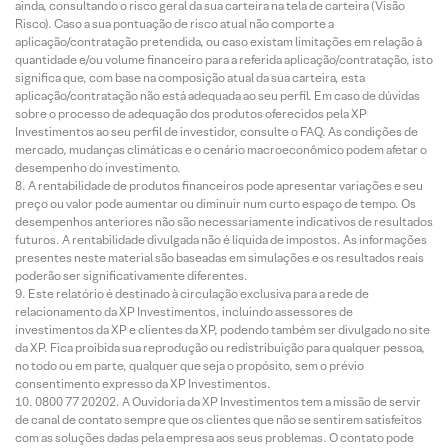
ainda, consultando o risco geral da sua carteira na tela de carteira (Visão
Risco). Caso a sua pontuação de risco atual não comporte a
aplicação/contratação pretendida, ou caso existam limitações em relação à
quantidade e/ou volume financeiro para a referida aplicação/contratação, isto
significa que, com base na composição atual da sua carteira, esta
aplicação/contratação não está adequada ao seu perfil. Em caso de dúvidas
sobre o processo de adequação dos produtos oferecidos pela XP
Investimentos ao seu perfil de investidor, consulte o FAQ. As condições de
mercado, mudanças climáticas e o cenário macroeconômico podem afetar o
desempenho do investimento.
A rentabilidade de produtos financeiros pode apresentar variações e seu
preço ou valor pode aumentar ou diminuir num curto espaço de tempo. Os
desempenhos anteriores não são necessariamente indicativos de resultados
futuros. A rentabilidade divulgada não é líquida de impostos. As informações
presentes neste material são baseadas em simulações e os resultados reais
poderão ser significativamente diferentes.
Este relatório é destinado à circulação exclusiva para a rede de
relacionamento da XP Investimentos, incluindo assessores de
investimentos da XP e clientes da XP, podendo também ser divulgado no site
da XP. Fica proibida sua reprodução ou redistribuição para qualquer pessoa,
no todo ou em parte, qualquer que seja o propósito, sem o prévio
consentimento expresso da XP Investimentos.
0800 77 20202. A Ouvidoria da XP Investimentos tem a missão de servir
de canal de contato sempre que os clientes que não se sentirem satisfeitos
com as soluções dadas pela empresa aos seus problemas. O contato pode