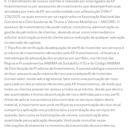
O atendimento de nossos clientes é realizado por empregados da XP
Investimentos ou por assessores de investimento que desempenham suas
atividades por meio da XP, em conformidade com a Resolução CVM nº
178/2023, os quais encontram-se registrados na Associação Nacional das
Corretoras e Distribuidoras de Títulos e Valores Mobiliários – ANCORD. O
assessor de investimento não pode realizar consultoria, administração ou
gestão de patrimônio de clientes, devendo atuar como intermediário e
solicitar autorização prévia do cliente para a realização de qualquer operação
no mercado de capitais.
Para fins de verificação da adequação do perfil do investidor aos serviços e
produtos de investimento oferecidos pela XP Investimentos, utilizamos a
metodologia de adequação dos produtos por portfólio, nos termos das
Regras e Procedimentos ANBIMA de Suitability nº 01 e do Código ANBIMA
de Distribuição de Produtos de Investimento. Essa metodologia consiste em
atribuir uma pontuação máxima de risco para cada perfil de investidor
(conservador, moderado e agressivo), bem como uma pontuação de risco
para cada um dos produtos oferecidos pela XP Investimentos, de modo que
todos os clientes possam ter acesso a todos os produtos, desde que dentro
das quantidades e limites da pontuação de risco definidas para o seu perfil.
Antes de aplicar nos produtos e/ou contratar os serviços objeto deste
material, é importante que você verifique se a sua pontuação de risco atual
comporta a aplicação nos produtos e/ou a contratação dos serviços em
questão, bem como se há limitações de volume, concentração e/ou
quantidade para a aplicação desejada. Você pode consultar essas
informações diretamente no momento da transmissão da sua ordem ou,