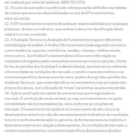
ser realizado por meio do telefone: 0800 722 3710.
O custo da operação e a política de cobrança estão definidos nas tabelas
de custos operacionais disponibilizadas no site da XP Investimentos:
www.xpi.com.br.
A XP Investimentos se exime de qualquer responsabilidade por quaisquer
prejuízos, diretos ou indiretos, que venham a decorrer da utilização deste
relatório ou seu conteúdo.
A Avaliação Técnica e a Avaliação de Fundamentos seguem diferentes
metodologias de análise. A Análise Técnica é executada seguindo conceitos
como tendência, suporte, resistência, candles, volumes, médias móveis
entre outros. Já a Análise Fundamentalista utiliza como informação os
resultados divulgados pelas companhias emissoras e suas projeções. Desta
forma, as opiniões dos Analistas Fundamentalistas, que buscam os melhores
retornos dadas as condições de mercado, o cenário macroeconômico e os
eventos específicos da empresa e do setor, podem divergir das opiniões dos
Analistas Técnicos, que visam identificar os movimentos mais prováveis dos
preços dos ativos, com utilização de “stops” para limitar as possíveis perdas.
Ação é uma fração do capital de uma empresa que é negociada no
mercado. É um título de renda variável, ou seja, um investimento no qual a
rentabilidade não é preestabelecida, varia conforme as cotações de
mercado. O investimento em ações é um investimento de alto risco e os
desempenhos anteriores não são necessariamente indicativos de resultados
futuros e nenhuma declaração ou garantia, de forma expressa ou implícita, é
feita neste material em relação a desempenhos. As condições de mercado, o
cenário macroeconômico, os eventos específicos da empresa e do setor