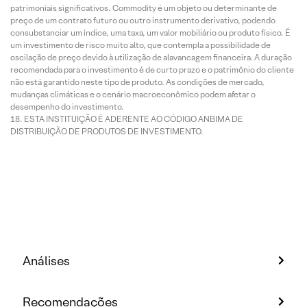
patrimoniais significativos. Commodity é um objeto ou determinante de
preço de um contrato futuro ou outro instrumento derivativo, podendo
consubstanciar um índice, uma taxa, um valor mobiliário ou produto físico. É
um investimento de risco muito alto, que contempla a possibilidade de
oscilação de preço devido à utilização de alavancagem financeira. A duração
recomendada para o investimento é de curto prazo e o patrimônio do cliente
não está garantido neste tipo de produto. As condições de mercado,
mudanças climáticas e o cenário macroeconômico podem afetar o
desempenho do investimento.
ESTA INSTITUIÇÃO É ADERENTE AO CÓDIGO ANBIMA DE
DISTRIBUIÇÃO DE PRODUTOS DE INVESTIMENTO.
Análises
Recomendações