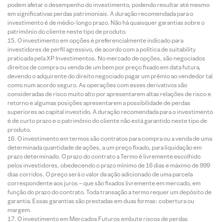
podem afetar o desempenho do investimento, podendo resultar até mesmo
em significativas perdas patrimoniais. A duração recomendada para o
investimento é de médio-longo prazo. Não há quaisquer garantias sobre o
patrimônio do cliente neste tipo de produto.
O investimento em opções é preferencialmente indicado para
investidores de perfil agressivo, de acordo com a política de suitability
praticada pela XP Investimentos. No mercado de opções, são negociados
direitos de compra ou venda de um bem por preço fixado em data futura,
devendo o adquirente do direito negociado pagar um prêmio ao vendedor tal
como num acordo seguro. As operações com esses derivativos são
consideradas de risco muito alto por apresentarem altas relações de risco e
retorno e algumas posições apresentarem a possibilidade de perdas
superiores ao capital investido. A duração recomendada para o investimento
é de curto prazo e o patrimônio do cliente não está garantido neste tipo de
produto.
O investimento em termos são contratos para compra ou a venda de uma
determinada quantidade de ações, a um preço fixado, para liquidação em
prazo determinado. O prazo do contrato a Termo é livremente escolhido
pelos investidores, obedecendo o prazo mínimo de 16 dias e máximo de 999
dias corridos. O preço será o valor da ação adicionado de uma parcela
correspondente aos juros – que são fixados livremente em mercado, em
função do prazo do contrato. Toda transação a termo requer um depósito de
garantia. Essas garantias são prestadas em duas formas: cobertura ou
margem.
O investimento em Mercados Futuros embute riscos de perdas