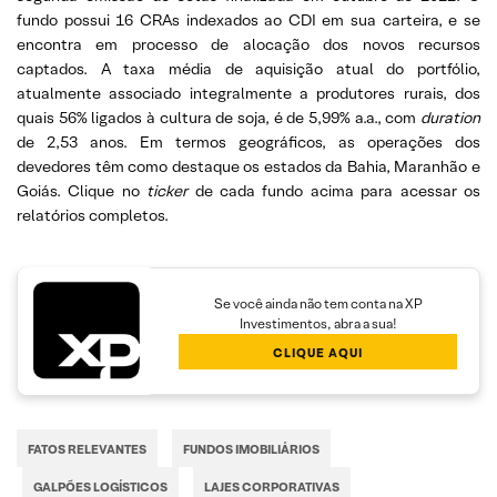
fundo possui 16 CRAs indexados ao CDI em sua carteira, e se
encontra em processo de alocação dos novos recursos
captados. A taxa média de aquisição atual do portfólio,
atualmente associado integralmente a produtores rurais, dos
quais 56% ligados à cultura de soja, é de 5,99% a.a., com
duration
de 2,53 anos. Em termos geográficos, as operações dos
devedores têm como destaque os estados da Bahia, Maranhão e
Goiás. Clique no
ticker
de cada fundo acima para acessar os
relatórios completos.
Se você ainda não tem conta na XP
Investimentos, abra a sua!
CLIQUE AQUI
FATOS RELEVANTES
FUNDOS IMOBILIÁRIOS
GALPÕES LOGÍSTICOS
LAJES CORPORATIVAS