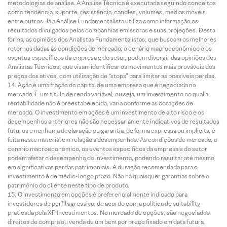
metodologias de análise. A Análise Técnica é executada seguindo conceitos
como tendência, suporte, resistência, candles, volumes, médias móveis
entre outros. Já a Análise Fundamentalista utiliza como informação os
resultados divulgados pelas companhias emissoras e suas projeções. Desta
forma, as opiniões dos Analistas Fundamentalistas, que buscam os melhores
retornos dadas as condições de mercado, o cenário macroeconômico e os
eventos específicos da empresa e do setor, podem divergir das opiniões dos
Analistas Técnicos, que visam identificar os movimentos mais prováveis dos
preços dos ativos, com utilização de “stops” para limitar as possíveis perdas.
Ação é uma fração do capital de uma empresa que é negociada no
mercado. É um título de renda variável, ou seja, um investimento no qual a
rentabilidade não é preestabelecida, varia conforme as cotações de
mercado. O investimento em ações é um investimento de alto risco e os
desempenhos anteriores não são necessariamente indicativos de resultados
futuros e nenhuma declaração ou garantia, de forma expressa ou implícita, é
feita neste material em relação a desempenhos. As condições de mercado, o
cenário macroeconômico, os eventos específicos da empresa e do setor
podem afetar o desempenho do investimento, podendo resultar até mesmo
em significativas perdas patrimoniais. A duração recomendada para o
investimento é de médio-longo prazo. Não há quaisquer garantias sobre o
patrimônio do cliente neste tipo de produto.
O investimento em opções é preferencialmente indicado para
investidores de perfil agressivo, de acordo com a política de suitability
praticada pela XP Investimentos. No mercado de opções, são negociados
direitos de compra ou venda de um bem por preço fixado em data futura,