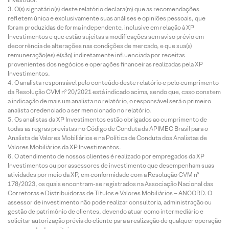
O(s) signatário(s) deste relatório declara(m) que as recomendações
refletem única e exclusivamente suas análises e opiniões pessoais, que
foram produzidas de forma independente, inclusive em relação à XP
Investimentos e que estão sujeitas a modificações sem aviso prévio em
decorrência de alterações nas condições de mercado, e que sua(s)
remuneração(es) é(são) indiretamente influenciada por receitas
provenientes dos negócios e operações financeiras realizadas pela XP
Investimentos.
O analista responsável pelo conteúdo deste relatório e pelo cumprimento
da Resolução CVM nº 20/2021 está indicado acima, sendo que, caso constem
a indicação de mais um analista no relatório, o responsável será o primeiro
analista credenciado a ser mencionado no relatório.
Os analistas da XP Investimentos estão obrigados ao cumprimento de
todas as regras previstas no Código de Conduta da APIMEC Brasil para o
Analista de Valores Mobiliários e na Política de Conduta dos Analistas de
Valores Mobiliários da XP Investimentos.
O atendimento de nossos clientes é realizado por empregados da XP
Investimentos ou por assessores de investimento que desempenham suas
atividades por meio da XP, em conformidade com a Resolução CVM nº
178/2023, os quais encontram-se registrados na Associação Nacional das
Corretoras e Distribuidoras de Títulos e Valores Mobiliários – ANCORD. O
assessor de investimento não pode realizar consultoria, administração ou
gestão de patrimônio de clientes, devendo atuar como intermediário e
solicitar autorização prévia do cliente para a realização de qualquer operação