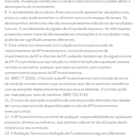
mercado, mudanças climáticas e o cenário macroeconômico podem afetar o
desempenho do investimento.
A rentabilidade de produtos financeiros pode apresentar variações e seu
preço ou valor pode aumentar ou diminuir num curto espaço de tempo. Os
desempenhos anteriores não são necessariamente indicativos de resultados
futuros. A rentabilidade divulgada não é líquida de impostos. As informações
presentes neste material são baseadas em simulações e os resultados reais
poderão ser significativamente diferentes.
Este relatório é destinado à circulação exclusiva para a rede de
relacionamento da XP Investimentos, incluindo assessores de
investimentos da XP e clientes da XP, podendo também ser divulgado no site
da XP. Fica proibida sua reprodução ou redistribuição para qualquer pessoa,
no todo ou em parte, qualquer que seja o propósito, sem o prévio
consentimento expresso da XP Investimentos.
0800 77 20202. A Ouvidoria da XP Investimentos tem a missão de servir
de canal de contato sempre que os clientes que não se sentirem satisfeitos
com as soluções dadas pela empresa aos seus problemas. O contato pode
ser realizado por meio do telefone: 0800 722 3710.
O custo da operação e a política de cobrança estão definidos nas tabelas
de custos operacionais disponibilizadas no site da XP Investimentos:
www.xpi.com.br.
A XP Investimentos se exime de qualquer responsabilidade por quaisquer
prejuízos, diretos ou indiretos, que venham a decorrer da utilização deste
relatório ou seu conteúdo.
A Avaliação Técnica e a Avaliação de Fundamentos seguem diferentes