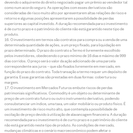
devendo o adquirente do direito negociado pagar um prêmio ao vendedor tal
como num acordo seguro. As operações com esses derivativos são
consideradas de risco muito alto por apresentarem altas relações de risco e
retorno e algumas posições apresentarem a possibilidade de perdas
superiores ao capital investido. A duração recomendada para o investimento
é de curto prazo e o patrimônio do cliente não está garantido neste tipo de
produto.
O investimento em termos são contratos para compra ou a venda de uma
determinada quantidade de ações, a um preço fixado, para liquidação em
prazo determinado. O prazo do contrato a Termo é livremente escolhido
pelos investidores, obedecendo o prazo mínimo de 16 dias e máximo de 999
dias corridos. O preço será o valor da ação adicionado de uma parcela
correspondente aos juros – que são fixados livremente em mercado, em
função do prazo do contrato. Toda transação a termo requer um depósito de
garantia. Essas garantias são prestadas em duas formas: cobertura ou
margem.
O investimento em Mercados Futuros embute riscos de perdas
patrimoniais significativos. Commodity é um objeto ou determinante de
preço de um contrato futuro ou outro instrumento derivativo, podendo
consubstanciar um índice, uma taxa, um valor mobiliário ou produto físico. É
um investimento de risco muito alto, que contempla a possibilidade de
oscilação de preço devido à utilização de alavancagem financeira. A duração
recomendada para o investimento é de curto prazo e o patrimônio do cliente
não está garantido neste tipo de produto. As condições de mercado,
mudanças climáticas e o cenário macroeconômico podem afetar o