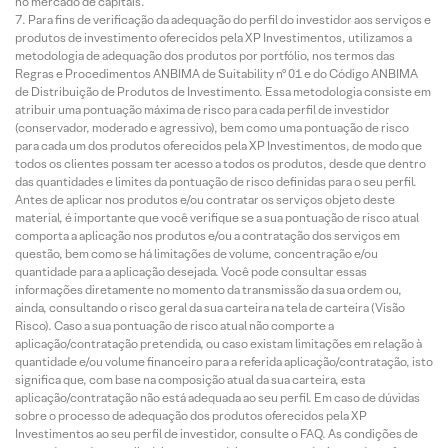
no mercado de capitais.
Para fins de verificação da adequação do perfil do investidor aos serviços e
produtos de investimento oferecidos pela XP Investimentos, utilizamos a
metodologia de adequação dos produtos por portfólio, nos termos das
Regras e Procedimentos ANBIMA de Suitability nº 01 e do Código ANBIMA
de Distribuição de Produtos de Investimento. Essa metodologia consiste em
atribuir uma pontuação máxima de risco para cada perfil de investidor
(conservador, moderado e agressivo), bem como uma pontuação de risco
para cada um dos produtos oferecidos pela XP Investimentos, de modo que
todos os clientes possam ter acesso a todos os produtos, desde que dentro
das quantidades e limites da pontuação de risco definidas para o seu perfil.
Antes de aplicar nos produtos e/ou contratar os serviços objeto deste
material, é importante que você verifique se a sua pontuação de risco atual
comporta a aplicação nos produtos e/ou a contratação dos serviços em
questão, bem como se há limitações de volume, concentração e/ou
quantidade para a aplicação desejada. Você pode consultar essas
informações diretamente no momento da transmissão da sua ordem ou,
ainda, consultando o risco geral da sua carteira na tela de carteira (Visão
Risco). Caso a sua pontuação de risco atual não comporte a
aplicação/contratação pretendida, ou caso existam limitações em relação à
quantidade e/ou volume financeiro para a referida aplicação/contratação, isto
significa que, com base na composição atual da sua carteira, esta
aplicação/contratação não está adequada ao seu perfil. Em caso de dúvidas
sobre o processo de adequação dos produtos oferecidos pela XP
Investimentos ao seu perfil de investidor, consulte o FAQ. As condições de