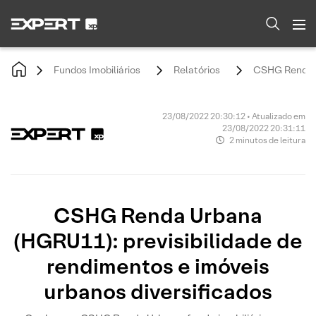
Fundos Imobiliários
Relatórios
CSHG Renda Ur
23/08/2022 20:30:12 • Atualizado em
23/08/2022 20:31:11
2 minutos de leitura
CSHG Renda Urbana
(HGRU11): previsibilidade de
rendimentos e imóveis
urbanos diversificados