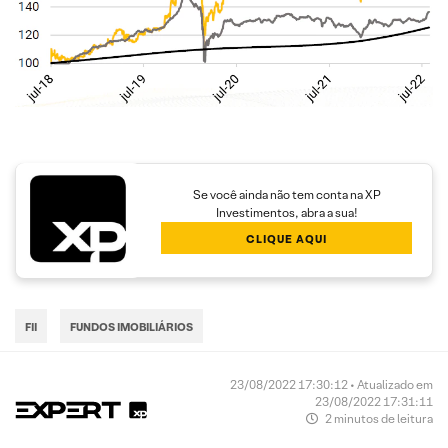
Se você ainda não tem conta na XP
Investimentos, abra a sua!
CLIQUE AQUI
FII
FUNDOS IMOBILIÁRIOS
23/08/2022 17:30:12 • Atualizado em
23/08/2022 17:31:11
2 minutos de leitura