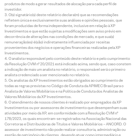
produtos de modo a gerar resultados de alocação para cada perfil de
investidor.
O(s) signatário(s) deste relatório declara(m) que as recomendações
refletem única e exclusivamente suas análises e opiniões pessoais, que
foram produzidas de forma independente, inclusive em relação à XP
Investimentos e que estão sujeitas a modificações sem aviso prévio em
decorrência de alterações nas condições de mercado, e que sua(s)
remuneração(es) é(são) indiretamente influenciada por receitas
provenientes dos negócios e operações financeiras realizadas pela XP
Investimentos.
O analista responsável pelo conteúdo deste relatório e pelo cumprimento
da Resolução CVM nº 20/2021 está indicado acima, sendo que, caso constem
a indicação de mais um analista no relatório, o responsável será o primeiro
analista credenciado a ser mencionado no relatório.
Os analistas da XP Investimentos estão obrigados ao cumprimento de
todas as regras previstas no Código de Conduta da APIMEC Brasil para o
Analista de Valores Mobiliários e na Política de Conduta dos Analistas de
Valores Mobiliários da XP Investimentos.
O atendimento de nossos clientes é realizado por empregados da XP
Investimentos ou por assessores de investimento que desempenham suas
atividades por meio da XP, em conformidade com a Resolução CVM nº
178/2023, os quais encontram-se registrados na Associação Nacional das
Corretoras e Distribuidoras de Títulos e Valores Mobiliários – ANCORD. O
assessor de investimento não pode realizar consultoria, administração ou
gestão de patrimônio de clientes, devendo atuar como intermediário e