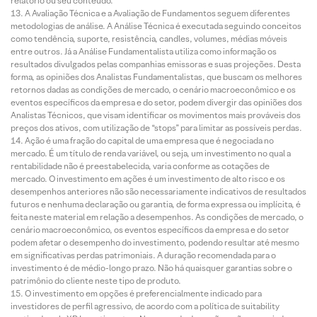
relatório ou seu conteúdo.
A Avaliação Técnica e a Avaliação de Fundamentos seguem diferentes
metodologias de análise. A Análise Técnica é executada seguindo conceitos
como tendência, suporte, resistência, candles, volumes, médias móveis
entre outros. Já a Análise Fundamentalista utiliza como informação os
resultados divulgados pelas companhias emissoras e suas projeções. Desta
forma, as opiniões dos Analistas Fundamentalistas, que buscam os melhores
retornos dadas as condições de mercado, o cenário macroeconômico e os
eventos específicos da empresa e do setor, podem divergir das opiniões dos
Analistas Técnicos, que visam identificar os movimentos mais prováveis dos
preços dos ativos, com utilização de “stops” para limitar as possíveis perdas.
Ação é uma fração do capital de uma empresa que é negociada no
mercado. É um título de renda variável, ou seja, um investimento no qual a
rentabilidade não é preestabelecida, varia conforme as cotações de
mercado. O investimento em ações é um investimento de alto risco e os
desempenhos anteriores não são necessariamente indicativos de resultados
futuros e nenhuma declaração ou garantia, de forma expressa ou implícita, é
feita neste material em relação a desempenhos. As condições de mercado, o
cenário macroeconômico, os eventos específicos da empresa e do setor
podem afetar o desempenho do investimento, podendo resultar até mesmo
em significativas perdas patrimoniais. A duração recomendada para o
investimento é de médio-longo prazo. Não há quaisquer garantias sobre o
patrimônio do cliente neste tipo de produto.
O investimento em opções é preferencialmente indicado para
investidores de perfil agressivo, de acordo com a política de suitability