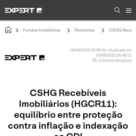
Fundos Imobiliários
Relatórios
CSHG Recebíve
19/09/2022 16:49:50 • Atualizado em
19/09/2022 16:49:51
2 minutos de leitura
CSHG Recebíveis
Imobiliários (HGCR11):
equilíbrio entre proteção
contra inflação e indexação