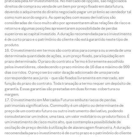
praticada pela XP Investimentos. No mercado de opções, são negociados
direitos de compra ou venda de um bem por preço fixado em data futura,
devendo o adquirente do direito negociado pagar um prêmio ao vendedor tal
como num acordo seguro. As operações com esses derivativos são
consideradas de risco muito alto por apresentarem altas relações de risco e
retorno e algumas posições apresentarem a possibilidade de perdas
superiores ao capital investido. A duração recomendada para o investimento
é de curto prazo e o patrimônio do cliente não está garantido neste tipo de
produto.
O investimento em termos são contratos para compra ou a venda de uma
determinada quantidade de ações, a um preço fixado, para liquidação em
prazo determinado. O prazo do contrato a Termo é livremente escolhido
pelos investidores, obedecendo o prazo mínimo de 16 dias e máximo de 999
dias corridos. O preço será o valor da ação adicionado de uma parcela
correspondente aos juros – que são fixados livremente em mercado, em
função do prazo do contrato. Toda transação a termo requer um depósito de
garantia. Essas garantias são prestadas em duas formas: cobertura ou
margem.
O investimento em Mercados Futuros embute riscos de perdas
patrimoniais significativos. Commodity é um objeto ou determinante de
preço de um contrato futuro ou outro instrumento derivativo, podendo
consubstanciar um índice, uma taxa, um valor mobiliário ou produto físico. É
um investimento de risco muito alto, que contempla a possibilidade de
oscilação de preço devido à utilização de alavancagem financeira. A duração
recomendada para o investimento é de curto prazo e o patrimônio do cliente