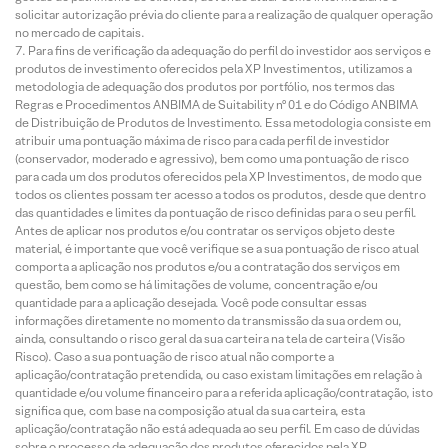
solicitar autorização prévia do cliente para a realização de qualquer operação
no mercado de capitais.
Para fins de verificação da adequação do perfil do investidor aos serviços e
produtos de investimento oferecidos pela XP Investimentos, utilizamos a
metodologia de adequação dos produtos por portfólio, nos termos das
Regras e Procedimentos ANBIMA de Suitability nº 01 e do Código ANBIMA
de Distribuição de Produtos de Investimento. Essa metodologia consiste em
atribuir uma pontuação máxima de risco para cada perfil de investidor
(conservador, moderado e agressivo), bem como uma pontuação de risco
para cada um dos produtos oferecidos pela XP Investimentos, de modo que
todos os clientes possam ter acesso a todos os produtos, desde que dentro
das quantidades e limites da pontuação de risco definidas para o seu perfil.
Antes de aplicar nos produtos e/ou contratar os serviços objeto deste
material, é importante que você verifique se a sua pontuação de risco atual
comporta a aplicação nos produtos e/ou a contratação dos serviços em
questão, bem como se há limitações de volume, concentração e/ou
quantidade para a aplicação desejada. Você pode consultar essas
informações diretamente no momento da transmissão da sua ordem ou,
ainda, consultando o risco geral da sua carteira na tela de carteira (Visão
Risco). Caso a sua pontuação de risco atual não comporte a
aplicação/contratação pretendida, ou caso existam limitações em relação à
quantidade e/ou volume financeiro para a referida aplicação/contratação, isto
significa que, com base na composição atual da sua carteira, esta
aplicação/contratação não está adequada ao seu perfil. Em caso de dúvidas
sobre o processo de adequação dos produtos oferecidos pela XP