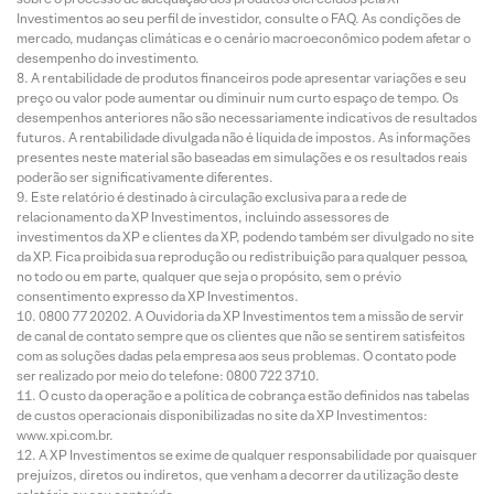
Investimentos ao seu perfil de investidor, consulte o FAQ. As condições de
mercado, mudanças climáticas e o cenário macroeconômico podem afetar o
desempenho do investimento.
A rentabilidade de produtos financeiros pode apresentar variações e seu
preço ou valor pode aumentar ou diminuir num curto espaço de tempo. Os
desempenhos anteriores não são necessariamente indicativos de resultados
futuros. A rentabilidade divulgada não é líquida de impostos. As informações
presentes neste material são baseadas em simulações e os resultados reais
poderão ser significativamente diferentes.
Este relatório é destinado à circulação exclusiva para a rede de
relacionamento da XP Investimentos, incluindo assessores de
investimentos da XP e clientes da XP, podendo também ser divulgado no site
da XP. Fica proibida sua reprodução ou redistribuição para qualquer pessoa,
no todo ou em parte, qualquer que seja o propósito, sem o prévio
consentimento expresso da XP Investimentos.
0800 77 20202. A Ouvidoria da XP Investimentos tem a missão de servir
de canal de contato sempre que os clientes que não se sentirem satisfeitos
com as soluções dadas pela empresa aos seus problemas. O contato pode
ser realizado por meio do telefone: 0800 722 3710.
O custo da operação e a política de cobrança estão definidos nas tabelas
de custos operacionais disponibilizadas no site da XP Investimentos:
www.xpi.com.br.
A XP Investimentos se exime de qualquer responsabilidade por quaisquer
prejuízos, diretos ou indiretos, que venham a decorrer da utilização deste