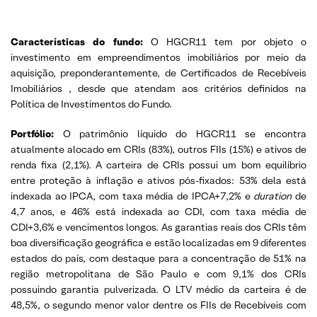
Características
do
fundo
:
O HGCR11 tem por objeto o
investimento em empreendimentos imobiliários por meio da
aquisição, preponderantemente, de Certificados de Recebíveis
Imobiliários , desde que atendam aos critérios definidos na
Política de Investimentos do Fundo.
Portfólio:
O patrimônio líquido do HGCR11 se encontra
atualmente alocado em CRIs (83%), outros FIIs (15%) e ativos de
renda fixa (2,1%). A carteira de CRIs possui um bom equilíbrio
entre proteção à inflação e ativos pós-fixados: 53% dela está
indexada ao IPCA, com taxa média de IPCA+7,2% e
duration
de
4,7 anos, e 46% está indexada ao CDI, com taxa média de
CDI+3,6% e vencimentos longos. As garantias reais dos CRIs têm
boa diversificação geográfica e estão localizadas em 9 diferentes
estados do país, com destaque para a concentração de 51% na
região metropolitana de São Paulo e com 9,1% dos CRIs
possuindo garantia pulverizada. O LTV médio da carteira é de
48,5%, o segundo menor valor dentre os FIIs de Recebíveis com