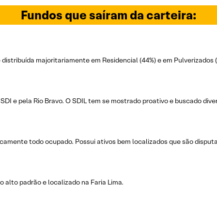
Fundos que saíram da carteira:
é distribuída majoritariamente em Residencial (44%) e em Pulverizados 
SDI e pela Rio Bravo. O SDIL tem se mostrado proativo e buscado diversi
icamente todo ocupado. Possui ativos bem localizados que são disputad
vo alto padrão e localizado na Faria Lima.