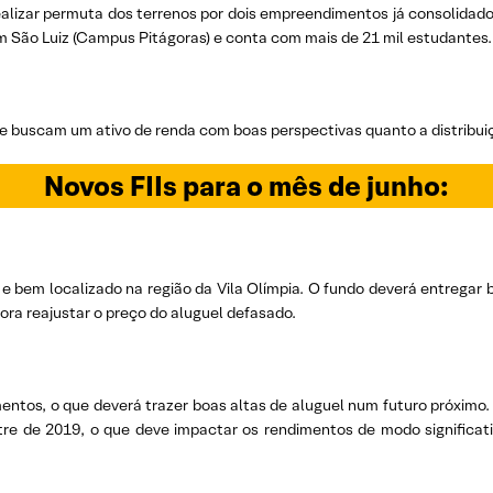
ealizar permuta dos terrenos por dois empreendimentos já consolidad
em São Luiz (Campus Pitágoras) e conta com mais de 21 mil estudantes.
 buscam um ativo de renda com boas perspectivas quanto a distribui
Novos FIIs para o mês de junho:
o e bem localizado na região da Vila Olímpia. O fundo deverá entregar 
tora reajustar o preço do aluguel defasado.
ntos, o que deverá trazer boas altas de aluguel num futuro próximo
re de 2019, o que deve impactar os rendimentos de modo significati