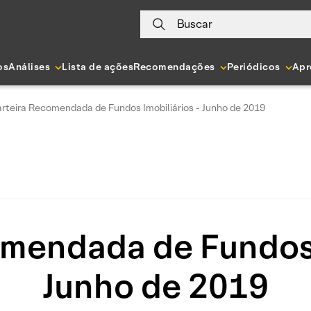
Buscar
os
Análises
Lista de ações
Recomendações
Periódicos
Apr
rteira Recomendada de Fundos Imobiliários - Junho de 2019
mendada de Fundos 
Junho de 2019