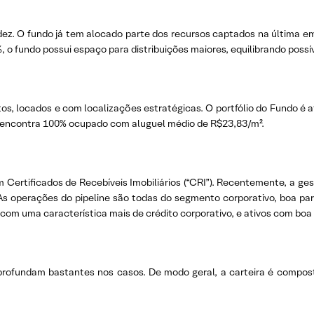
dez. O fundo já tem alocado parte dos recursos captados na última emi
 o fundo possui espaço para distribuições maiores, equilibrando possív
rontos, locados e com localizações estratégicas. O portfólio do Fundo 
se encontra 100% ocupado com aluguel médio de R$23,83/m².
Certificados de Recebíveis Imobiliários (“CRI”). Recentemente, a g
operações do pipeline são todas do segmento corporativo, boa parte
 com uma característica mais de crédito corporativo, e ativos com boa 
profundam bastantes nos casos. De modo geral, a carteira é composta