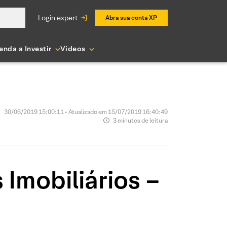
login expert
Abra sua conta XP
enda a Investir
Vídeos
30/06/2019 15:00:11 • Atualizado em 15/07/2019 16:40:49
3 minutos de leitura
Imobiliários –