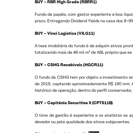
BUY – RBR High Grade (RBRR1)
Fundo de papéis, com gestor experiente e boa liqui
prazo. Entregando Dividend Yields na casa dos 8~9%,
BUY – Vinci Logística (VILG11)
A tese imobiliária do fundo é de adquirir ativos p
totalizando mais de 48 mil m² de ABL próprio que 
BUY – CSHG Recebíveis (HGCR11)
O fundo da CSHG tem por objeto o investimento em 
de 2019, captando aproximadamente R$ 180 mm. As 
histórico de operação, dentro do perfil conservador,
BUY – Capitânia Securities II (CPTS11B)
O time de gestão é experiente e os analistas se a
devedor ou pela qualidade dos ativos subjacentes.