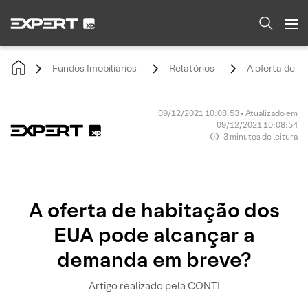
Fundos Imobiliários
Relatórios
A oferta de h
09/12/2021 10:08:53 • Atualizado em
09/12/2021 10:08:54
3 minutos de leitura
A oferta de habitação dos
EUA pode alcançar a
demanda em breve?
Artigo realizado pela CONTI