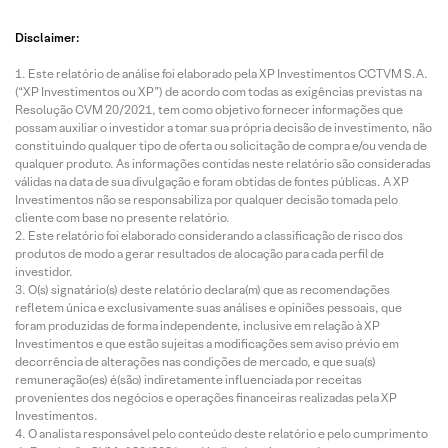
Disclaimer:
Este relatório de análise foi elaborado pela XP Investimentos CCTVM S.A.
(“XP Investimentos ou XP”) de acordo com todas as exigências previstas na
Resolução CVM 20/2021, tem como objetivo fornecer informações que
possam auxiliar o investidor a tomar sua própria decisão de investimento, não
constituindo qualquer tipo de oferta ou solicitação de compra e/ou venda de
qualquer produto. As informações contidas neste relatório são consideradas
válidas na data de sua divulgação e foram obtidas de fontes públicas. A XP
Investimentos não se responsabiliza por qualquer decisão tomada pelo
cliente com base no presente relatório.
Este relatório foi elaborado considerando a classificação de risco dos
produtos de modo a gerar resultados de alocação para cada perfil de
investidor.
O(s) signatário(s) deste relatório declara(m) que as recomendações
refletem única e exclusivamente suas análises e opiniões pessoais, que
foram produzidas de forma independente, inclusive em relação à XP
Investimentos e que estão sujeitas a modificações sem aviso prévio em
decorrência de alterações nas condições de mercado, e que sua(s)
remuneração(es) é(são) indiretamente influenciada por receitas
provenientes dos negócios e operações financeiras realizadas pela XP
Investimentos.
O analista responsável pelo conteúdo deste relatório e pelo cumprimento