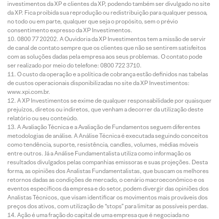
investimentos da XP e clientes da XP, podendo também ser divulgado no site
da XP. Fica proibida sua reprodução ou redistribuição para qualquer pessoa,
no todo ou em parte, qualquer que seja o propósito, sem o prévio
consentimento expresso da XP Investimentos.
0800 77 20202. A Ouvidoria da XP Investimentos tem a missão de servir
de canal de contato sempre que os clientes que não se sentirem satisfeitos
com as soluções dadas pela empresa aos seus problemas. O contato pode
ser realizado por meio do telefone: 0800 722 3710.
O custo da operação e a política de cobrança estão definidos nas tabelas
de custos operacionais disponibilizadas no site da XP Investimentos:
www.xpi.com.br.
A XP Investimentos se exime de qualquer responsabilidade por quaisquer
prejuízos, diretos ou indiretos, que venham a decorrer da utilização deste
relatório ou seu conteúdo.
A Avaliação Técnica e a Avaliação de Fundamentos seguem diferentes
metodologias de análise. A Análise Técnica é executada seguindo conceitos
como tendência, suporte, resistência, candles, volumes, médias móveis
entre outros. Já a Análise Fundamentalista utiliza como informação os
resultados divulgados pelas companhias emissoras e suas projeções. Desta
forma, as opiniões dos Analistas Fundamentalistas, que buscam os melhores
retornos dadas as condições de mercado, o cenário macroeconômico e os
eventos específicos da empresa e do setor, podem divergir das opiniões dos
Analistas Técnicos, que visam identificar os movimentos mais prováveis dos
preços dos ativos, com utilização de “stops” para limitar as possíveis perdas.
Ação é uma fração do capital de uma empresa que é negociada no