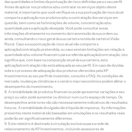
das quantidades e limites da pontuação de risco definidas para o seu perfil.
Antes de aplicar nos produtos e/ou contratar os serviços objeto deste
material, é importante que você verifique se a sua pontuação de risco atual
comporta a aplicação nos produtos e/ou a contratação dos serviços em
questão, bem como se há limitações de volume, concentração e/ou
quantidade para a aplicação desejada. Você pode consultar essas
informações diretamente no momento da transmissão da sua ordem ou,
ainda, consultando o risco geral da sua carteira na tela de carteira (Visão
Risco). Caso a sua pontuação de risco atual não comporte a
aplicação/contratação pretendida, ou caso existam limitações em relação à
quantidade e/ou volume financeiro para a referida aplicação/contratação, isto
significa que, com base na composição atual da sua carteira, esta
aplicação/contratação não está adequada ao seu perfil. Em caso de dúvidas
sobre o processo de adequação dos produtos oferecidos pela XP
Investimentos ao seu perfil de investidor, consulte o FAQ. As condições de
mercado, mudanças climáticas e o cenário macroeconômico podem afetar o
desempenho do investimento.
A rentabilidade de produtos financeiros pode apresentar variações e seu
preço ou valor pode aumentar ou diminuir num curto espaço de tempo. Os
desempenhos anteriores não são necessariamente indicativos de resultados
futuros. A rentabilidade divulgada não é líquida de impostos. As informações
presentes neste material são baseadas em simulações e os resultados reais
poderão ser significativamente diferentes.
Este relatório é destinado à circulação exclusiva para a rede de
relacionamento da XP Investimentos, incluindo assessores de