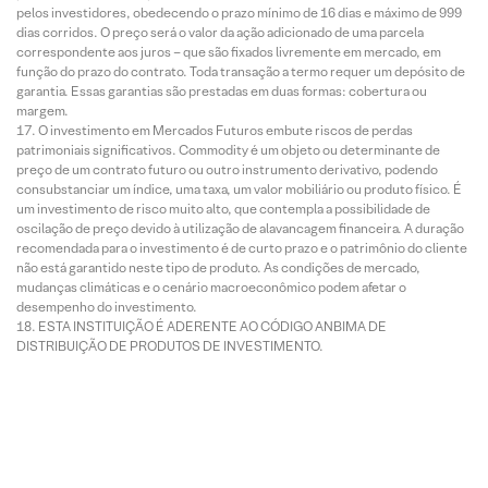
pelos investidores, obedecendo o prazo mínimo de 16 dias e máximo de 999
dias corridos. O preço será o valor da ação adicionado de uma parcela
correspondente aos juros – que são fixados livremente em mercado, em
função do prazo do contrato. Toda transação a termo requer um depósito de
garantia. Essas garantias são prestadas em duas formas: cobertura ou
margem.
O investimento em Mercados Futuros embute riscos de perdas
patrimoniais significativos. Commodity é um objeto ou determinante de
preço de um contrato futuro ou outro instrumento derivativo, podendo
consubstanciar um índice, uma taxa, um valor mobiliário ou produto físico. É
um investimento de risco muito alto, que contempla a possibilidade de
oscilação de preço devido à utilização de alavancagem financeira. A duração
recomendada para o investimento é de curto prazo e o patrimônio do cliente
não está garantido neste tipo de produto. As condições de mercado,
mudanças climáticas e o cenário macroeconômico podem afetar o
desempenho do investimento.
ESTA INSTITUIÇÃO É ADERENTE AO CÓDIGO ANBIMA DE
DISTRIBUIÇÃO DE PRODUTOS DE INVESTIMENTO.