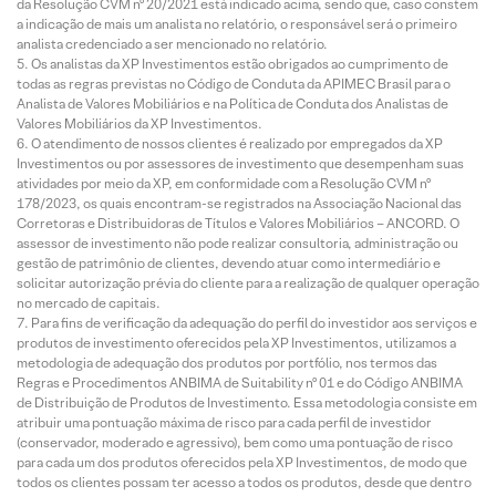
da Resolução CVM nº 20/2021 está indicado acima, sendo que, caso constem
a indicação de mais um analista no relatório, o responsável será o primeiro
analista credenciado a ser mencionado no relatório.
Os analistas da XP Investimentos estão obrigados ao cumprimento de
todas as regras previstas no Código de Conduta da APIMEC Brasil para o
Analista de Valores Mobiliários e na Política de Conduta dos Analistas de
Valores Mobiliários da XP Investimentos.
O atendimento de nossos clientes é realizado por empregados da XP
Investimentos ou por assessores de investimento que desempenham suas
atividades por meio da XP, em conformidade com a Resolução CVM nº
178/2023, os quais encontram-se registrados na Associação Nacional das
Corretoras e Distribuidoras de Títulos e Valores Mobiliários – ANCORD. O
assessor de investimento não pode realizar consultoria, administração ou
gestão de patrimônio de clientes, devendo atuar como intermediário e
solicitar autorização prévia do cliente para a realização de qualquer operação
no mercado de capitais.
Para fins de verificação da adequação do perfil do investidor aos serviços e
produtos de investimento oferecidos pela XP Investimentos, utilizamos a
metodologia de adequação dos produtos por portfólio, nos termos das
Regras e Procedimentos ANBIMA de Suitability nº 01 e do Código ANBIMA
de Distribuição de Produtos de Investimento. Essa metodologia consiste em
atribuir uma pontuação máxima de risco para cada perfil de investidor
(conservador, moderado e agressivo), bem como uma pontuação de risco
para cada um dos produtos oferecidos pela XP Investimentos, de modo que
todos os clientes possam ter acesso a todos os produtos, desde que dentro