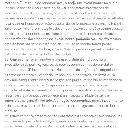
mercado. É um título de renda variável, ou seja, um investimento no qual a
rentabilidade não é preestabelecida, varia conforme as cotações de
mercado. O investimento em ações é um investimento de alto risco e os
desempenhos anteriores não são necessariamente indicativos de resultados
futuros e nenhuma declaração ou garantia, de forma expressa ou implícita, é
feita neste material em relação a desempenhos. As condições de mercado, o
cenário macroeconômico, os eventos específicos da empresa e do setor
podem afetar o desempenho do investimento, podendo resultar até mesmo
em significativas perdas patrimoniais. A duração recomendada para o
investimento é de médio-longo prazo. Não há quaisquer garantias sobre o
patrimônio do cliente neste tipo de produto.
O investimento em opções é preferencialmente indicado para
investidores de perfil agressivo, de acordo com a política de suitability
praticada pela XP Investimentos. No mercado de opções, são negociados
direitos de compra ou venda de um bem por preço fixado em data futura,
devendo o adquirente do direito negociado pagar um prêmio ao vendedor tal
como num acordo seguro. As operações com esses derivativos são
consideradas de risco muito alto por apresentarem altas relações de risco e
retorno e algumas posições apresentarem a possibilidade de perdas
superiores ao capital investido. A duração recomendada para o investimento
é de curto prazo e o patrimônio do cliente não está garantido neste tipo de
produto.
O investimento em termos são contratos para compra ou a venda de uma
determinada quantidade de ações, a um preço fixado, para liquidação em
prazo determinado. O prazo do contrato a Termo é livremente escolhido