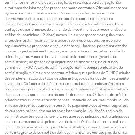
terminantemente proibida a utilização, acesso, cópia ou divulgação não
autorizada das informações presentes neste conteúdo. O investimento em
ações é um investimento de risco. Na realização de operações com
derivativos existe a possibilidade de perdas superiores aos valores
investidos, podendo resultar em significativas perdas patrimoniais. Para
avaliação da performance de um fundo de investimentos é recomendável a
análise de, no mínimo, 12 (doze) meses. Leia o prospecto e o regulamento
antes de investir. Todas as informações sobre os produtos, bem como o
regulamento e o prospecto e regulamento aqui listados, podem ser obtidas
com seu agente de investimentos, em nosso site na internet ou no site do
referido gestor. Fundos de investimento não contam com garantia do
administrador, do gestor, de qualquer mecanismo de seguro ou fundo
garantidor – FGC. A taxa de administração máxima compreende a taxa de
administração mínima e o percentual máximo que a política do FUNDO admite
despender em razão das taxas de administração dos fundos de investimento
investidos. Os fundos de ações e multimercados com renda variável /sem
renda variável podem estar expostos a significativa concentração em ativos
de poucos emissores, com os riscos daí decorrentes. Os fundos de crédito
privado estão sujeitos a risco de perda substancial de seu patrimônio líquido
em caso de eventos que acarretem o não pagamento dos ativos integrantes
de sua carteira, inclusive por força de intervenção, liquidação, regime de
administração temporária, falência, recuperação judicial ou extrajudicial dos
emissores responsáveis pelos ativos do fundo. Os fundos de cotas aplicam
em fundos de investimento que utilizam estratégias com derivativos como
parte integrante de sua política de investimento. Tais estratégias, da forma