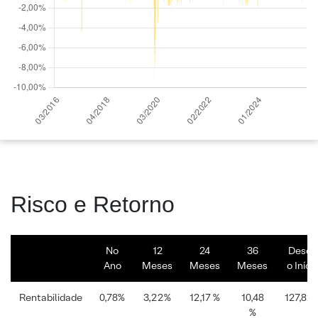
Risco e Retorno
No
12
24
36
Desde
Ano
Meses
Meses
Meses
o Iníci
Rentabilidade
0,78%
3,22%
12,17 %
10,48
127,82
%