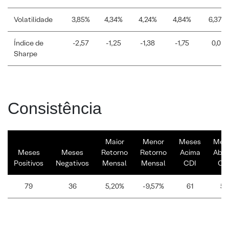
Volatilidade
3,85%
4,34%
4,24%
4,84%
6,37%
Índice de
-2,57
-1,25
-1,38
-1,75
0,01
Sharpe
Consistência
Maior
Menor
Meses
Mes
Meses
Meses
Retorno
Retorno
Acima
Abai
Positivos
Negativos
Mensal
Mensal
CDI
CD
79
36
5,20%
-9,57%
61
54