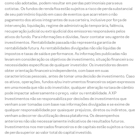
como são adotadas, podem resultar em perdas patrimoniais para seus
cotistas. Os fundos de renda fixa estão sujeitos a risco de perda substancial
de seu patrimônio líquido em caso de eventos que acarretem o não
pagamento dos ativos integrantes de sua carteira, inclusive por força de
intervenção, liquidação, regime de administração temporária, falência,
recuperação judicial ou extrajudicial dos emissores responsáveis pelos
ativos do fundo. Para informações e dúvidas, favor contatar seu agente de
investimentos. Rentabilidade passada não representa garantia de
rentabilidade futura. As rentabilidades divulgadas não são líquidas de
impostos e taxas de saída e performance. As informações publicadas não
levam em consideração os objetivos de investimento, situação financeira ou
necessidades específicas de qualquer investidor. Os investidores devem
obter orientação financeira independente, com base em suas
características pessoais, antes de tomar uma decisão de investimento. Caso
os ativos, operações, fundos e/ou instrumentos financeiros sejam expressos
em uma moeda que não a do investidor, qualquer alteração na taxa de câmbio
pode impactar adversamente o preço, valor ou rentabilidade. A XP
Investimentos não se responsabiliza por decisões de investimentos que
venham a ser tomadas com base nas informações divulgadas e se exime de
qualquer responsabilidade por quaisquer prejuízos, diretos ou indiretos, que
venham a decorrer da utilização dessa plataforma. Os desempenhos
anteriores não são necessariamente indicativos de resultados futuros.
Investimentos nos mercados financeiros e de capitais estão sujeitos a riscos
de perda superior ao valor total do capital investido.