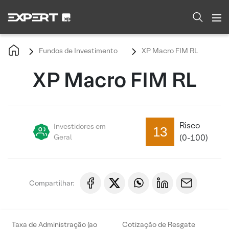
Fundos de Investimento
XP Macro FIM RL
XP Macro FIM RL
Risco
Investidores em
13
Geral
(0-100)
Compartilhar:
Taxa de Administração (ao
Cotização de Resgate