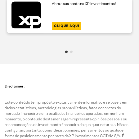
Abra a sua conta na XP Investimentos!
CLIQUE AQUI
Disclaimer:
Este conteúdo tem propósito exclusivamente informativo e se baseia em
dados estatísticos, metodologias probabilísticas, fatos concretos do
mercado financeiro e em resultados financeiros apurados. Em nenhum
momento, o conteúdo desta mensagem representa opiniões pessoais ou
recomendações de investimento financeiro de qualquer natureza. Não se
configuram, portanto, como ideias, opiniões, pensamentos ou qualquer
forma de posicionamento por parte da XP Investimentos CCTVM S/A. É