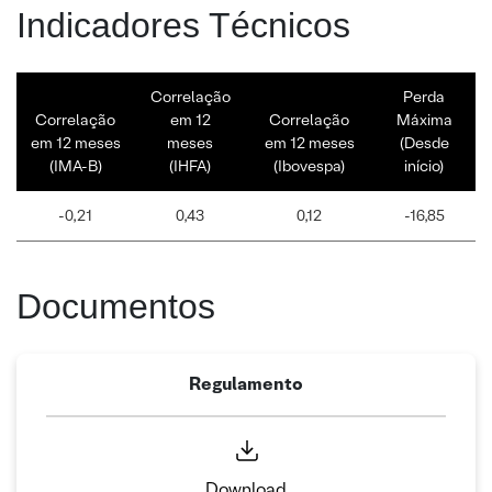
Indicadores Técnicos
Correlação
Perda
Correlação
em 12
Correlação
Máxima
em 12 meses
meses
em 12 meses
(Desde
(IMA-B)
(IHFA)
(Ibovespa)
início)
-0,21
0,43
0,12
-16,85
Documentos
Regulamento
Download