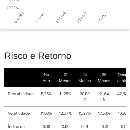
Risco e Retorno
No
12
24
36
Desde
Ano
Meses
Meses
Meses
o Iníci
Rentabilidade
5,23%
11,25%
30,99
21,64
42,33
%
%
Volatilidade
11,69%
12,37%
15,27%
17,58%
16,97%
Índice de
0,09
0,13
0,19
-0,13
0,11