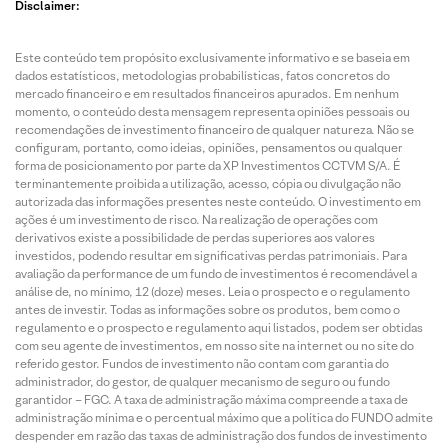
Disclaimer:
Este conteúdo tem propósito exclusivamente informativo e se baseia em
dados estatísticos, metodologias probabilísticas, fatos concretos do
mercado financeiro e em resultados financeiros apurados. Em nenhum
momento, o conteúdo desta mensagem representa opiniões pessoais ou
recomendações de investimento financeiro de qualquer natureza. Não se
configuram, portanto, como ideias, opiniões, pensamentos ou qualquer
forma de posicionamento por parte da XP Investimentos CCTVM S/A. É
terminantemente proibida a utilização, acesso, cópia ou divulgação não
autorizada das informações presentes neste conteúdo. O investimento em
ações é um investimento de risco. Na realização de operações com
derivativos existe a possibilidade de perdas superiores aos valores
investidos, podendo resultar em significativas perdas patrimoniais. Para
avaliação da performance de um fundo de investimentos é recomendável a
análise de, no mínimo, 12 (doze) meses. Leia o prospecto e o regulamento
antes de investir. Todas as informações sobre os produtos, bem como o
regulamento e o prospecto e regulamento aqui listados, podem ser obtidas
com seu agente de investimentos, em nosso site na internet ou no site do
referido gestor. Fundos de investimento não contam com garantia do
administrador, do gestor, de qualquer mecanismo de seguro ou fundo
garantidor – FGC. A taxa de administração máxima compreende a taxa de
administração mínima e o percentual máximo que a política do FUNDO admite
despender em razão das taxas de administração dos fundos de investimento