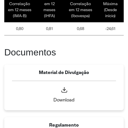
Correlação
em 12
Correlação
Máxima
em 12 meses
meses
em 12 meses
(Desde
(IMA-B)
(IHFA)
(Ibovespa)
início)
0,80
0,81
0,68
-24,61
Documentos
Material de Divulgação
Download
Regulamento