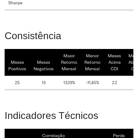
Sharpe
Consistência
Maior
Menor
Meses
Mes
Meses
Meses
Retorno
Retorno
Acima
Abai
Positivos
Negativos
Mensal
Mensal
CDI
CD
25
15
13,19%
-11,45%
22
18
Indicadores Técnicos
Correlação
Perda