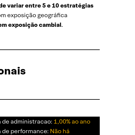
de variar entre 5 e 10 estratégias
com exposição geográfica
em exposição cambial
.
onais
 de administracao:
1,00% ao ano
a de performance:
Não há