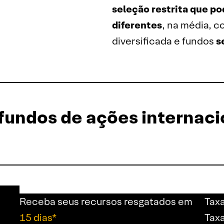
seleção restrita que po
diferentes
, na média, 
diversificada e fundos
s
fundos de ações internaci
Receba seus recursos resgatados em
Taxa
15 dias*
Tax