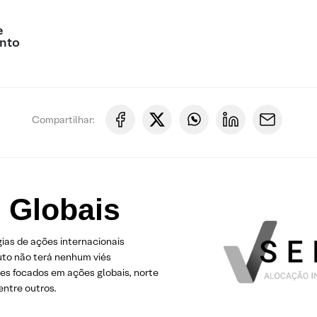
e
nto
Compartilhar:
 Globais
ias de ações internacionais
duto não terá nenhum viés
res focados em ações globais, norte
ntre outros.