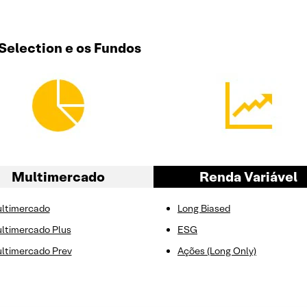
 Selection e os Fundos
Multimercado
Renda Variável
ltimercado
Long Biased
ltimercado Plus
ESG
ltimercado Prev
Ações (Long Only)