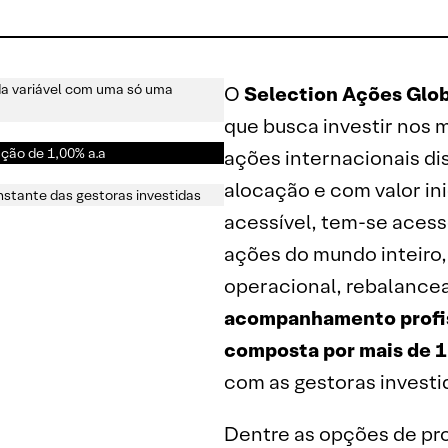
nda variável com uma só uma
O
Selection Ações Glob
que busca investir nos 
ação de 1,00% a.a
ações internacionais di
alocação e com valor in
stante das gestoras investidas
acessível, tem-se acess
ações do mundo inteiro,
operacional, rebalancea
acompanhamento profis
composta por mais de 1
com as gestoras investi
Dentre as opções de pro