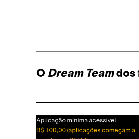
O
Dream Team
dos 
Aplicação mínima
acessível
R$ 100,00 (aplicações começam a