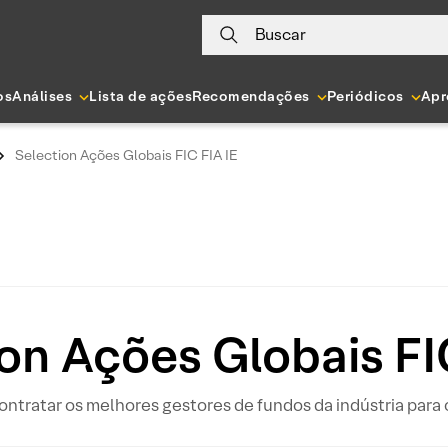
Buscar
os
Análises
Lista de ações
Recomendações
Periódicos
Apr
Selection Ações Globais FIC FIA IE
on Ações Globais FI
contratar os melhores gestores de fundos da indústria para