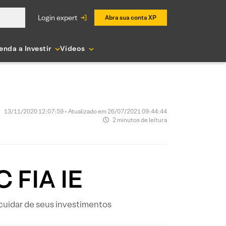
login expert
Abra sua conta XP
enda a Investir
Vídeos
13/11/2020 12:07:59 • Atualizado em 26/07/2021 09:44:44
2 minutos de leitura
C FIA IE
 cuidar de seus investimentos