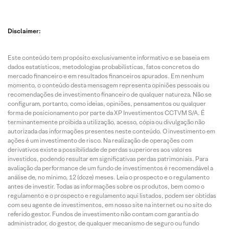
Disclaimer:
Este conteúdo tem propósito exclusivamente informativo e se baseia em
dados estatísticos, metodologias probabilísticas, fatos concretos do
mercado financeiro e em resultados financeiros apurados. Em nenhum
momento, o conteúdo desta mensagem representa opiniões pessoais ou
recomendações de investimento financeiro de qualquer natureza. Não se
configuram, portanto, como ideias, opiniões, pensamentos ou qualquer
forma de posicionamento por parte da XP Investimentos CCTVM S/A. É
terminantemente proibida a utilização, acesso, cópia ou divulgação não
autorizada das informações presentes neste conteúdo. O investimento em
ações é um investimento de risco. Na realização de operações com
derivativos existe a possibilidade de perdas superiores aos valores
investidos, podendo resultar em significativas perdas patrimoniais. Para
avaliação da performance de um fundo de investimentos é recomendável a
análise de, no mínimo, 12 (doze) meses. Leia o prospecto e o regulamento
antes de investir. Todas as informações sobre os produtos, bem como o
regulamento e o prospecto e regulamento aqui listados, podem ser obtidas
com seu agente de investimentos, em nosso site na internet ou no site do
referido gestor. Fundos de investimento não contam com garantia do
administrador, do gestor, de qualquer mecanismo de seguro ou fundo