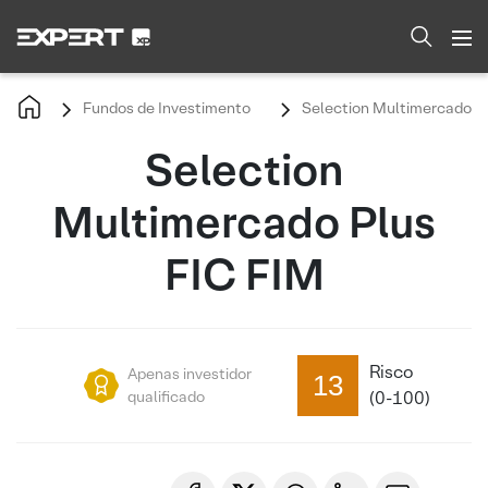
Fundos de Investimento
Selection Multimercado P
Selection
Multimercado Plus
FIC FIM
Risco
Apenas investidor
13
qualificado
(0-100)