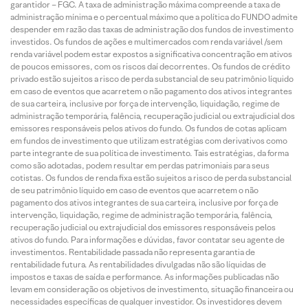
garantidor – FGC. A taxa de administração máxima compreende a taxa de
administração mínima e o percentual máximo que a política do FUNDO admite
despender em razão das taxas de administração dos fundos de investimento
investidos. Os fundos de ações e multimercados com renda variável /sem
renda variável podem estar expostos a significativa concentração em ativos
de poucos emissores, com os riscos daí decorrentes. Os fundos de crédito
privado estão sujeitos a risco de perda substancial de seu patrimônio líquido
em caso de eventos que acarretem o não pagamento dos ativos integrantes
de sua carteira, inclusive por força de intervenção, liquidação, regime de
administração temporária, falência, recuperação judicial ou extrajudicial dos
emissores responsáveis pelos ativos do fundo. Os fundos de cotas aplicam
em fundos de investimento que utilizam estratégias com derivativos como
parte integrante de sua política de investimento. Tais estratégias, da forma
como são adotadas, podem resultar em perdas patrimoniais para seus
cotistas. Os fundos de renda fixa estão sujeitos a risco de perda substancial
de seu patrimônio líquido em caso de eventos que acarretem o não
pagamento dos ativos integrantes de sua carteira, inclusive por força de
intervenção, liquidação, regime de administração temporária, falência,
recuperação judicial ou extrajudicial dos emissores responsáveis pelos
ativos do fundo. Para informações e dúvidas, favor contatar seu agente de
investimentos. Rentabilidade passada não representa garantia de
rentabilidade futura. As rentabilidades divulgadas não são líquidas de
impostos e taxas de saída e performance. As informações publicadas não
levam em consideração os objetivos de investimento, situação financeira ou
necessidades específicas de qualquer investidor. Os investidores devem