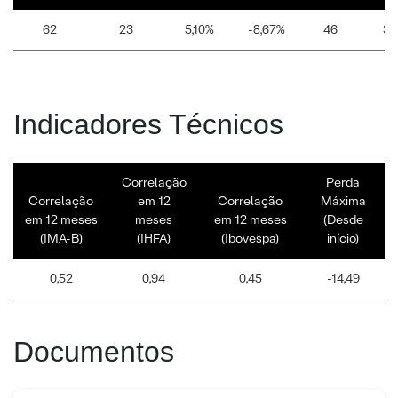
62
23
5,10%
-8,67%
46
39
Indicadores Técnicos
Correlação
Perda
Correlação
em 12
Correlação
Máxima
em 12 meses
meses
em 12 meses
(Desde
(IMA-B)
(IHFA)
(Ibovespa)
início)
0,52
0,94
0,45
-14,49
Documentos