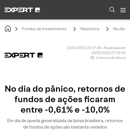
Fundos de Investimento
Relatórios
No dia d
23/02/2021 23:37:40 • Atualizado em
24/02/2021 07:29:42
1 minuto de leitura
No dia do pânico, retornos de
fundos de ações ficaram
entre -0,61% e -10,0%
Em dia de queda generalizada da bolsa brasileira, retornos
de fundos de ações são bastante variados