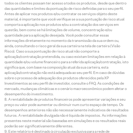
todos os clientes possam ter acesso a todos os produtos, desde que dentro
das quantidades e limites da pontuação de risco definidas para o seu perfil.
Antes de aplicar nos produtos e/ou contratar os serviços objeto deste
material, é importante que você verifique se a sua pontuação de risco atual
comporta a aplicação nos produtos e/ou a contratação dos serviços em
questão, bem como se há limitações de volume, concentração e/ou
quantidade para a aplicação desejada. Você pode consultar essas
informações diretamente no momento da transmissão da sua ordem ou,
ainda, consultando o risco geral da sua carteira na tela de carteira (Visão
Risco). Caso a sua pontuação de risco atual não comporte a
aplicação/contratação pretendida, ou caso existam limitações em relação à
quantidade e/ou volume financeiro para a referida aplicação/contratação, isto
significa que, com base na composição atual da sua carteira, esta
aplicação/contratação não está adequada ao seu perfil. Em caso de dúvidas
sobre o processo de adequação dos produtos oferecidos pela XP
Investimentos ao seu perfil de investidor, consulte o FAQ. As condições de
mercado, mudanças climáticas e o cenário macroeconômico podem afetar o
desempenho do investimento.
A rentabilidade de produtos financeiros pode apresentar variações e seu
preço ou valor pode aumentar ou diminuir num curto espaço de tempo. Os
desempenhos anteriores não são necessariamente indicativos de resultados
futuros. A rentabilidade divulgada não é líquida de impostos. As informações
presentes neste material são baseadas em simulações e os resultados reais
poderão ser significativamente diferentes.
Este relatório é destinado à circulação exclusiva para a rede de