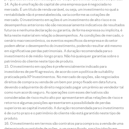
Ação é uma fração do capital de uma empresa que é negociada no
mercado. É um título de renda variável, ou seja, um investimento no qual a
rentabilidade não é preestabelecida, varia conforme as cotações de
mercado. O investimento em ações é um investimento de alto risco e os
desempenhos anteriores não são necessariamente indicativos de resultados
futuros e nenhuma declaração ou garantia, de forma expressa ou implícita, é
feita neste material em relação a desempenhos. As condições de mercado, o
cenário macroeconômico, os eventos específicos da empresa e do setor
podem afetar o desempenho do investimento, podendo resultar até mesmo
em significativas perdas patrimoniais. A duração recomendada para o
investimento é de médio-longo prazo. Não há quaisquer garantias sobre o
patrimônio do cliente neste tipo de produto.
O investimento em opções é preferencialmente indicado para
investidores de perfil agressivo, de acordo com a política de suitability
praticada pela XP Investimentos. No mercado de opções, são negociados
direitos de compra ou venda de um bem por preço fixado em data futura,
devendo o adquirente do direito negociado pagar um prêmio ao vendedor tal
como num acordo seguro. As operações com esses derivativos são
consideradas de risco muito alto por apresentarem altas relações de risco e
retorno e algumas posições apresentarem a possibilidade de perdas
superiores ao capital investido. A duração recomendada para o investimento
é de curto prazo e o patrimônio do cliente não está garantido neste tipo de
produto.
O investimento em termos são contratos para compra ou a venda de uma
determinada quantidade de ações, a um preço fixado, para liquidação em