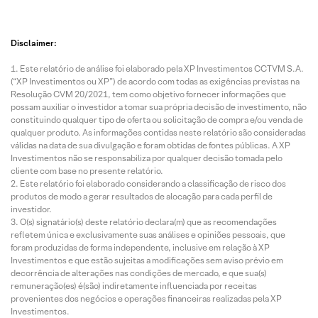
Disclaimer:
Este relatório de análise foi elaborado pela XP Investimentos CCTVM S.A.
(“XP Investimentos ou XP”) de acordo com todas as exigências previstas na
Resolução CVM 20/2021, tem como objetivo fornecer informações que
possam auxiliar o investidor a tomar sua própria decisão de investimento, não
constituindo qualquer tipo de oferta ou solicitação de compra e/ou venda de
qualquer produto. As informações contidas neste relatório são consideradas
válidas na data de sua divulgação e foram obtidas de fontes públicas. A XP
Investimentos não se responsabiliza por qualquer decisão tomada pelo
cliente com base no presente relatório.
Este relatório foi elaborado considerando a classificação de risco dos
produtos de modo a gerar resultados de alocação para cada perfil de
investidor.
O(s) signatário(s) deste relatório declara(m) que as recomendações
refletem única e exclusivamente suas análises e opiniões pessoais, que
foram produzidas de forma independente, inclusive em relação à XP
Investimentos e que estão sujeitas a modificações sem aviso prévio em
decorrência de alterações nas condições de mercado, e que sua(s)
remuneração(es) é(são) indiretamente influenciada por receitas
provenientes dos negócios e operações financeiras realizadas pela XP
Investimentos.