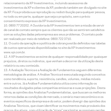
relacionamento da XP Investimentos, incluindo assessores de
investimentos da XP e clientes da XP, podendo também ser divulgado no site
da XP. Fica proibida sua reprodução ou redistribuição para qualquer pessoa,
no todo ou em parte, qualquer que seja o propósito, sem o prévio
consentimento expresso da XP Investimentos.
0800 77 20202. A Ouvidoria da XP Investimentos tem a missão de servir
de canal de contato sempre que os clientes que não se sentirem satisfeitos
com as soluções dadas pela empresa aos seus problemas. O contato pode
ser realizado por meio do telefone: 0800 722 3710.
O custo da operação e a política de cobrança estão definidos nas tabelas
de custos operacionais disponibilizadas no site da XP Investimentos:
www.xpi.com.br.
A XP Investimentos se exime de qualquer responsabilidade por quaisquer
prejuízos, diretos ou indiretos, que venham a decorrer da utilização deste
relatório ou seu conteúdo.
A Avaliação Técnica e a Avaliação de Fundamentos seguem diferentes
metodologias de análise. A Análise Técnica é executada seguindo conceitos
como tendência, suporte, resistência, candles, volumes, médias móveis
entre outros. Já a Análise Fundamentalista utiliza como informação os
resultados divulgados pelas companhias emissoras e suas projeções. Desta
forma, as opiniões dos Analistas Fundamentalistas, que buscam os melhores
retornos dadas as condições de mercado, o cenário macroeconômico e os
eventos específicos da empresa e do setor, podem divergir das opiniões dos
Analistas Técnicos, que visam identificar os movimentos mais prováveis dos
preços dos ativos, com utilização de “stops” para limitar as possíveis perdas.