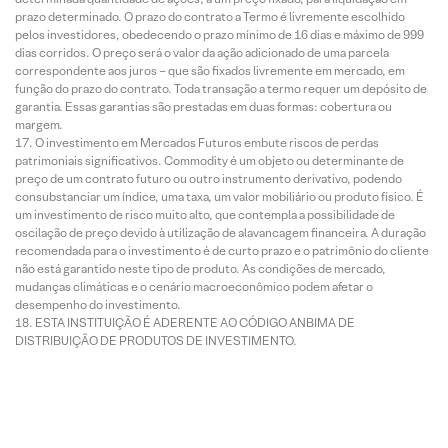
prazo determinado. O prazo do contrato a Termo é livremente escolhido
pelos investidores, obedecendo o prazo mínimo de 16 dias e máximo de 999
dias corridos. O preço será o valor da ação adicionado de uma parcela
correspondente aos juros – que são fixados livremente em mercado, em
função do prazo do contrato. Toda transação a termo requer um depósito de
garantia. Essas garantias são prestadas em duas formas: cobertura ou
margem.
O investimento em Mercados Futuros embute riscos de perdas
patrimoniais significativos. Commodity é um objeto ou determinante de
preço de um contrato futuro ou outro instrumento derivativo, podendo
consubstanciar um índice, uma taxa, um valor mobiliário ou produto físico. É
um investimento de risco muito alto, que contempla a possibilidade de
oscilação de preço devido à utilização de alavancagem financeira. A duração
recomendada para o investimento é de curto prazo e o patrimônio do cliente
não está garantido neste tipo de produto. As condições de mercado,
mudanças climáticas e o cenário macroeconômico podem afetar o
desempenho do investimento.
ESTA INSTITUIÇÃO É ADERENTE AO CÓDIGO ANBIMA DE
DISTRIBUIÇÃO DE PRODUTOS DE INVESTIMENTO.