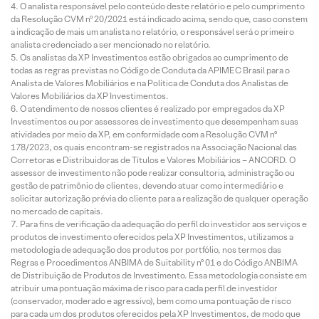
O analista responsável pelo conteúdo deste relatório e pelo cumprimento
da Resolução CVM nº 20/2021 está indicado acima, sendo que, caso constem
a indicação de mais um analista no relatório, o responsável será o primeiro
analista credenciado a ser mencionado no relatório.
Os analistas da XP Investimentos estão obrigados ao cumprimento de
todas as regras previstas no Código de Conduta da APIMEC Brasil para o
Analista de Valores Mobiliários e na Política de Conduta dos Analistas de
Valores Mobiliários da XP Investimentos.
O atendimento de nossos clientes é realizado por empregados da XP
Investimentos ou por assessores de investimento que desempenham suas
atividades por meio da XP, em conformidade com a Resolução CVM nº
178/2023, os quais encontram-se registrados na Associação Nacional das
Corretoras e Distribuidoras de Títulos e Valores Mobiliários – ANCORD. O
assessor de investimento não pode realizar consultoria, administração ou
gestão de patrimônio de clientes, devendo atuar como intermediário e
solicitar autorização prévia do cliente para a realização de qualquer operação
no mercado de capitais.
Para fins de verificação da adequação do perfil do investidor aos serviços e
produtos de investimento oferecidos pela XP Investimentos, utilizamos a
metodologia de adequação dos produtos por portfólio, nos termos das
Regras e Procedimentos ANBIMA de Suitability nº 01 e do Código ANBIMA
de Distribuição de Produtos de Investimento. Essa metodologia consiste em
atribuir uma pontuação máxima de risco para cada perfil de investidor
(conservador, moderado e agressivo), bem como uma pontuação de risco
para cada um dos produtos oferecidos pela XP Investimentos, de modo que