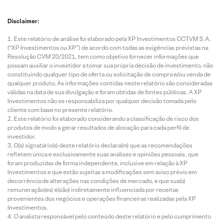
Disclaimer:
Este relatório de análise foi elaborado pela XP Investimentos CCTVM S.A.
(“XP Investimentos ou XP”) de acordo com todas as exigências previstas na
Resolução CVM 20/2021, tem como objetivo fornecer informações que
possam auxiliar o investidor a tomar sua própria decisão de investimento, não
constituindo qualquer tipo de oferta ou solicitação de compra e/ou venda de
qualquer produto. As informações contidas neste relatório são consideradas
válidas na data de sua divulgação e foram obtidas de fontes públicas. A XP
Investimentos não se responsabiliza por qualquer decisão tomada pelo
cliente com base no presente relatório.
Este relatório foi elaborado considerando a classificação de risco dos
produtos de modo a gerar resultados de alocação para cada perfil de
investidor.
O(s) signatário(s) deste relatório declara(m) que as recomendações
refletem única e exclusivamente suas análises e opiniões pessoais, que
foram produzidas de forma independente, inclusive em relação à XP
Investimentos e que estão sujeitas a modificações sem aviso prévio em
decorrência de alterações nas condições de mercado, e que sua(s)
remuneração(es) é(são) indiretamente influenciada por receitas
provenientes dos negócios e operações financeiras realizadas pela XP
Investimentos.
O analista responsável pelo conteúdo deste relatório e pelo cumprimento