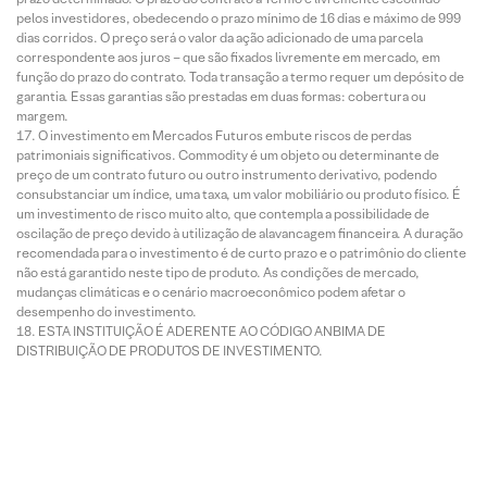
pelos investidores, obedecendo o prazo mínimo de 16 dias e máximo de 999
dias corridos. O preço será o valor da ação adicionado de uma parcela
correspondente aos juros – que são fixados livremente em mercado, em
função do prazo do contrato. Toda transação a termo requer um depósito de
garantia. Essas garantias são prestadas em duas formas: cobertura ou
margem.
O investimento em Mercados Futuros embute riscos de perdas
patrimoniais significativos. Commodity é um objeto ou determinante de
preço de um contrato futuro ou outro instrumento derivativo, podendo
consubstanciar um índice, uma taxa, um valor mobiliário ou produto físico. É
um investimento de risco muito alto, que contempla a possibilidade de
oscilação de preço devido à utilização de alavancagem financeira. A duração
recomendada para o investimento é de curto prazo e o patrimônio do cliente
não está garantido neste tipo de produto. As condições de mercado,
mudanças climáticas e o cenário macroeconômico podem afetar o
desempenho do investimento.
ESTA INSTITUIÇÃO É ADERENTE AO CÓDIGO ANBIMA DE
DISTRIBUIÇÃO DE PRODUTOS DE INVESTIMENTO.