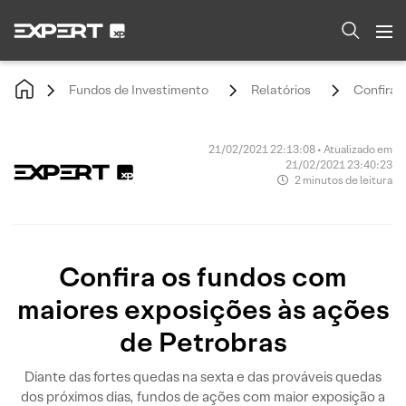
Fundos de Investimento
Relatórios
Confira 
21/02/2021 22:13:08 • Atualizado em
21/02/2021 23:40:23
2 minutos de leitura
Confira os fundos com
maiores exposições às ações
de Petrobras
Diante das fortes quedas na sexta e das prováveis quedas
dos próximos dias, fundos de ações com maior exposição a