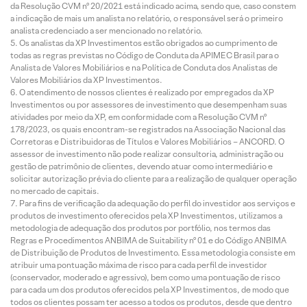
da Resolução CVM nº 20/2021 está indicado acima, sendo que, caso constem
a indicação de mais um analista no relatório, o responsável será o primeiro
analista credenciado a ser mencionado no relatório.
Os analistas da XP Investimentos estão obrigados ao cumprimento de
todas as regras previstas no Código de Conduta da APIMEC Brasil para o
Analista de Valores Mobiliários e na Política de Conduta dos Analistas de
Valores Mobiliários da XP Investimentos.
O atendimento de nossos clientes é realizado por empregados da XP
Investimentos ou por assessores de investimento que desempenham suas
atividades por meio da XP, em conformidade com a Resolução CVM nº
178/2023, os quais encontram-se registrados na Associação Nacional das
Corretoras e Distribuidoras de Títulos e Valores Mobiliários – ANCORD. O
assessor de investimento não pode realizar consultoria, administração ou
gestão de patrimônio de clientes, devendo atuar como intermediário e
solicitar autorização prévia do cliente para a realização de qualquer operação
no mercado de capitais.
Para fins de verificação da adequação do perfil do investidor aos serviços e
produtos de investimento oferecidos pela XP Investimentos, utilizamos a
metodologia de adequação dos produtos por portfólio, nos termos das
Regras e Procedimentos ANBIMA de Suitability nº 01 e do Código ANBIMA
de Distribuição de Produtos de Investimento. Essa metodologia consiste em
atribuir uma pontuação máxima de risco para cada perfil de investidor
(conservador, moderado e agressivo), bem como uma pontuação de risco
para cada um dos produtos oferecidos pela XP Investimentos, de modo que
todos os clientes possam ter acesso a todos os produtos, desde que dentro