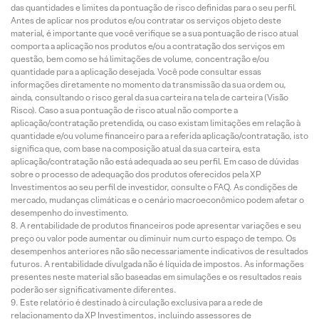
das quantidades e limites da pontuação de risco definidas para o seu perfil.
Antes de aplicar nos produtos e/ou contratar os serviços objeto deste
material, é importante que você verifique se a sua pontuação de risco atual
comporta a aplicação nos produtos e/ou a contratação dos serviços em
questão, bem como se há limitações de volume, concentração e/ou
quantidade para a aplicação desejada. Você pode consultar essas
informações diretamente no momento da transmissão da sua ordem ou,
ainda, consultando o risco geral da sua carteira na tela de carteira (Visão
Risco). Caso a sua pontuação de risco atual não comporte a
aplicação/contratação pretendida, ou caso existam limitações em relação à
quantidade e/ou volume financeiro para a referida aplicação/contratação, isto
significa que, com base na composição atual da sua carteira, esta
aplicação/contratação não está adequada ao seu perfil. Em caso de dúvidas
sobre o processo de adequação dos produtos oferecidos pela XP
Investimentos ao seu perfil de investidor, consulte o FAQ. As condições de
mercado, mudanças climáticas e o cenário macroeconômico podem afetar o
desempenho do investimento.
A rentabilidade de produtos financeiros pode apresentar variações e seu
preço ou valor pode aumentar ou diminuir num curto espaço de tempo. Os
desempenhos anteriores não são necessariamente indicativos de resultados
futuros. A rentabilidade divulgada não é líquida de impostos. As informações
presentes neste material são baseadas em simulações e os resultados reais
poderão ser significativamente diferentes.
Este relatório é destinado à circulação exclusiva para a rede de
relacionamento da XP Investimentos, incluindo assessores de