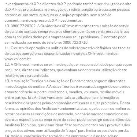
investimentos da XP e clientes da XP, podendo também ser divulgado no site
da XP. Fica proibida sua reprodução ou redistribuição para qualquer pessoa,
no todo ou em parte, qualquer que seja o propósito, sem o prévio
consentimento expresso da XP Investimentos.
0800 77 20202. A Ouvidoria da XP Investimentos tem a missão de servir
de canal de contato sempre que os clientes que não se sentirem satisfeitos
com as soluções dadas pela empresa aos seus problemas. O contato pode
ser realizado por meio do telefone: 0800 722 3710.
O custo da operação e a política de cobrança estão definidos nas tabelas
de custos operacionais disponibilizadas no site da XP Investimentos:
www.xpi.com.br.
A XP Investimentos se exime de qualquer responsabilidade por quaisquer
prejuízos, diretos ou indiretos, que venham a decorrer da utilização deste
relatório ou seu conteúdo.
A Avaliação Técnica e a Avaliação de Fundamentos seguem diferentes
metodologias de análise. A Análise Técnica é executada seguindo conceitos
como tendência, suporte, resistência, candles, volumes, médias móveis
entre outros. Já a Análise Fundamentalista utiliza como informação os
resultados divulgados pelas companhias emissoras e suas projeções. Desta
forma, as opiniões dos Analistas Fundamentalistas, que buscam os melhores
retornos dadas as condições de mercado, o cenário macroeconômico e os
eventos específicos da empresa e do setor, podem divergir das opiniões dos
Analistas Técnicos, que visam identificar os movimentos mais prováveis dos
preços dos ativos, com utilização de “stops” para limitar as possíveis perdas.
Ação é uma fração do capital de uma empresa que é negociada no