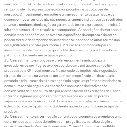
mercado. É um título de renda variável, ou seja, um investimento no qual a
rentabilidade não é preestabelecida, varia conforme as cotações de
mercado. O investimento em ações é um investimento de alto risco e os
desempenhos anteriores não são necessariamente indicativos de resultados
futuros e nenhuma declaração ou garantia, de forma expressa ou implícita, é
feita neste material em relação a desempenhos. As condições de mercado, o
cenário macroeconômico, os eventos específicos da empresa e do setor
podem afetar o desempenho do investimento, podendo resultar até mesmo
em significativas perdas patrimoniais. A duração recomendada para o
investimento é de médio-longo prazo. Não há quaisquer garantias sobre o
patrimônio do cliente neste tipo de produto.
O investimento em opções é preferencialmente indicado para
investidores de perfil agressivo, de acordo com a política de suitability
praticada pela XP Investimentos. No mercado de opções, são negociados
direitos de compra ou venda de um bem por preço fixado em data futura,
devendo o adquirente do direito negociado pagar um prêmio ao vendedor tal
como num acordo seguro. As operações com esses derivativos são
consideradas de risco muito alto por apresentarem altas relações de risco e
retorno e algumas posições apresentarem a possibilidade de perdas
superiores ao capital investido. A duração recomendada para o investimento
é de curto prazo e o patrimônio do cliente não está garantido neste tipo de
produto.
O investimento em termos são contratos para compra ou a venda de uma
determinada quantidade de ações, a um preço fixado, para liquidação em
prazo determinado. O prazo do contrato a Termo é livremente escolhido