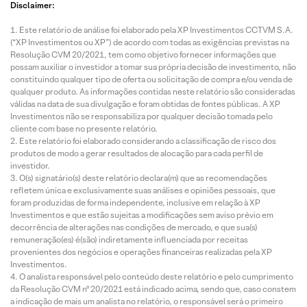
Disclaimer:
Este relatório de análise foi elaborado pela XP Investimentos CCTVM S.A.
(“XP Investimentos ou XP”) de acordo com todas as exigências previstas na
Resolução CVM 20/2021, tem como objetivo fornecer informações que
possam auxiliar o investidor a tomar sua própria decisão de investimento, não
constituindo qualquer tipo de oferta ou solicitação de compra e/ou venda de
qualquer produto. As informações contidas neste relatório são consideradas
válidas na data de sua divulgação e foram obtidas de fontes públicas. A XP
Investimentos não se responsabiliza por qualquer decisão tomada pelo
cliente com base no presente relatório.
Este relatório foi elaborado considerando a classificação de risco dos
produtos de modo a gerar resultados de alocação para cada perfil de
investidor.
O(s) signatário(s) deste relatório declara(m) que as recomendações
refletem única e exclusivamente suas análises e opiniões pessoais, que
foram produzidas de forma independente, inclusive em relação à XP
Investimentos e que estão sujeitas a modificações sem aviso prévio em
decorrência de alterações nas condições de mercado, e que sua(s)
remuneração(es) é(são) indiretamente influenciada por receitas
provenientes dos negócios e operações financeiras realizadas pela XP
Investimentos.
O analista responsável pelo conteúdo deste relatório e pelo cumprimento
da Resolução CVM nº 20/2021 está indicado acima, sendo que, caso constem
a indicação de mais um analista no relatório, o responsável será o primeiro