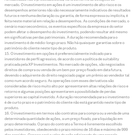
mercado. O investimento em ações é um investimento de alto risco e os
desempenhos anteriores não são necessariamente indicativos de resultados
futuros e nenhuma declaração ou garantia, de forma expressa ou implícita, é
feita neste material em relação a desempenhos. As condições de mercado, o
cenário macroeconômico, os eventos específicos da empresa e do setor
podem afetar o desempenho do investimento, podendo resultar até mesmo
em significativas perdas patrimoniais. A duração recomendada para o
investimento é de médio-longo prazo. Não há quaisquer garantias sobre o
patrimônio do cliente neste tipo de produto.
O investimento em opções é preferencialmente indicado para
investidores de perfil agressivo, de acordo com a política de suitability
praticada pela XP Investimentos. No mercado de opções, são negociados
direitos de compra ou venda de um bem por preço fixado em data futura,
devendo o adquirente do direito negociado pagar um prêmio ao vendedor tal
como num acordo seguro. As operações com esses derivativos são
consideradas de risco muito alto por apresentarem altas relações de risco e
retorno e algumas posições apresentarem a possibilidade de perdas
superiores ao capital investido. A duração recomendada para o investimento
é de curto prazo e o patrimônio do cliente não está garantido neste tipo de
produto.
O investimento em termos são contratos para compra ou a venda de uma
determinada quantidade de ações, a um preço fixado, para liquidação em
prazo determinado. O prazo do contrato a Termo é livremente escolhido
pelos investidores, obedecendo o prazo mínimo de 16 dias e máximo de 999
dias corridos. O preço será o valor da ação adicionado de uma parcela