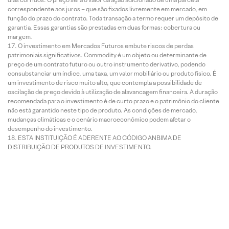
correspondente aos juros – que são fixados livremente em mercado, em
função do prazo do contrato. Toda transação a termo requer um depósito de
garantia. Essas garantias são prestadas em duas formas: cobertura ou
margem.
O investimento em Mercados Futuros embute riscos de perdas
patrimoniais significativos. Commodity é um objeto ou determinante de
preço de um contrato futuro ou outro instrumento derivativo, podendo
consubstanciar um índice, uma taxa, um valor mobiliário ou produto físico. É
um investimento de risco muito alto, que contempla a possibilidade de
oscilação de preço devido à utilização de alavancagem financeira. A duração
recomendada para o investimento é de curto prazo e o patrimônio do cliente
não está garantido neste tipo de produto. As condições de mercado,
mudanças climáticas e o cenário macroeconômico podem afetar o
desempenho do investimento.
ESTA INSTITUIÇÃO É ADERENTE AO CÓDIGO ANBIMA DE
DISTRIBUIÇÃO DE PRODUTOS DE INVESTIMENTO.