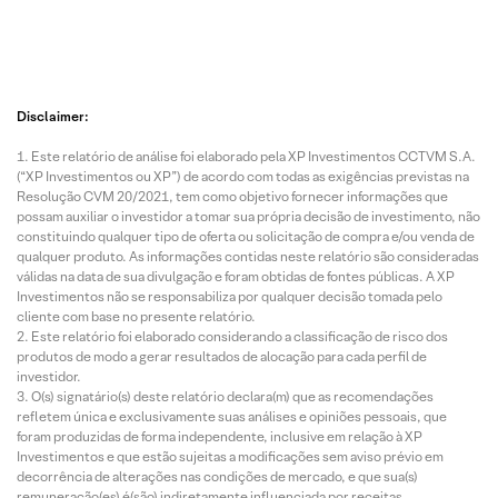
Disclaimer:
Este relatório de análise foi elaborado pela XP Investimentos CCTVM S.A.
(“XP Investimentos ou XP”) de acordo com todas as exigências previstas na
Resolução CVM 20/2021, tem como objetivo fornecer informações que
possam auxiliar o investidor a tomar sua própria decisão de investimento, não
constituindo qualquer tipo de oferta ou solicitação de compra e/ou venda de
qualquer produto. As informações contidas neste relatório são consideradas
válidas na data de sua divulgação e foram obtidas de fontes públicas. A XP
Investimentos não se responsabiliza por qualquer decisão tomada pelo
cliente com base no presente relatório.
Este relatório foi elaborado considerando a classificação de risco dos
produtos de modo a gerar resultados de alocação para cada perfil de
investidor.
O(s) signatário(s) deste relatório declara(m) que as recomendações
refletem única e exclusivamente suas análises e opiniões pessoais, que
foram produzidas de forma independente, inclusive em relação à XP
Investimentos e que estão sujeitas a modificações sem aviso prévio em
decorrência de alterações nas condições de mercado, e que sua(s)
remuneração(es) é(são) indiretamente influenciada por receitas