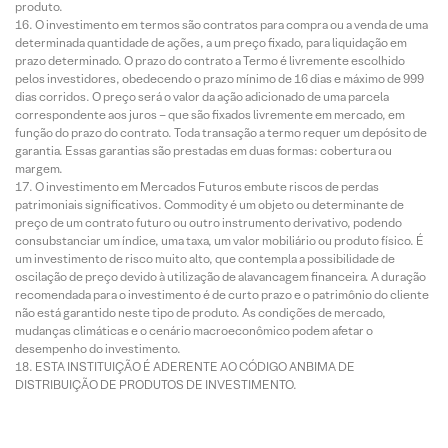
produto.
O investimento em termos são contratos para compra ou a venda de uma
determinada quantidade de ações, a um preço fixado, para liquidação em
prazo determinado. O prazo do contrato a Termo é livremente escolhido
pelos investidores, obedecendo o prazo mínimo de 16 dias e máximo de 999
dias corridos. O preço será o valor da ação adicionado de uma parcela
correspondente aos juros – que são fixados livremente em mercado, em
função do prazo do contrato. Toda transação a termo requer um depósito de
garantia. Essas garantias são prestadas em duas formas: cobertura ou
margem.
O investimento em Mercados Futuros embute riscos de perdas
patrimoniais significativos. Commodity é um objeto ou determinante de
preço de um contrato futuro ou outro instrumento derivativo, podendo
consubstanciar um índice, uma taxa, um valor mobiliário ou produto físico. É
um investimento de risco muito alto, que contempla a possibilidade de
oscilação de preço devido à utilização de alavancagem financeira. A duração
recomendada para o investimento é de curto prazo e o patrimônio do cliente
não está garantido neste tipo de produto. As condições de mercado,
mudanças climáticas e o cenário macroeconômico podem afetar o
desempenho do investimento.
ESTA INSTITUIÇÃO É ADERENTE AO CÓDIGO ANBIMA DE
DISTRIBUIÇÃO DE PRODUTOS DE INVESTIMENTO.