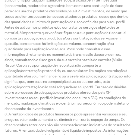
atribuir uma pontuação máxima de risco para cada perfil de investidor
(conservador, moderado e agressivo), bem como uma pontuação de risco
para cada um dos produtos oferecidos pela XP Investimentos, de modo que
todos os clientes possam ter acesso a todos os produtos, desde que dentro
das quantidades e limites da pontuação de risco definidas para o seu perfil.
Antes de aplicar nos produtos e/ou contratar os serviços objeto deste
material, é importante que você verifique se a sua pontuação de risco atual
comporta a aplicação nos produtos e/ou a contratação dos serviços em
questão, bem como se há limitações de volume, concentração e/ou
quantidade para a aplicação desejada. Você pode consultar essas
informações diretamente no momento da transmissão da sua ordem ou,
ainda, consultando o risco geral da sua carteira na tela de carteira (Visão
Risco). Caso a sua pontuação de risco atual não comporte a
aplicação/contratação pretendida, ou caso existam limitações em relação à
quantidade e/ou volume financeiro para a referida aplicação/contratação, isto
significa que, com base na composição atual da sua carteira, esta
aplicação/contratação não está adequada ao seu perfil. Em caso de dúvidas
sobre o processo de adequação dos produtos oferecidos pela XP
Investimentos ao seu perfil de investidor, consulte o FAQ. As condições de
mercado, mudanças climáticas e o cenário macroeconômico podem afetar o
desempenho do investimento.
A rentabilidade de produtos financeiros pode apresentar variações e seu
preço ou valor pode aumentar ou diminuir num curto espaço de tempo. Os
desempenhos anteriores não são necessariamente indicativos de resultados
futuros. A rentabilidade divulgada não é líquida de impostos. As informações