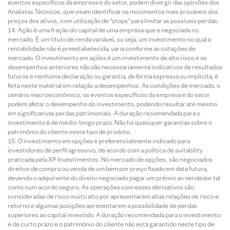
eventos específicos da empresa e do setor, podem divergir das opiniões dos
Analistas Técnicos, que visam identificar os movimentos mais prováveis dos
preços dos ativos, com utilização de “stops” para limitar as possíveis perdas.
Ação é uma fração do capital de uma empresa que é negociada no
mercado. É um título de renda variável, ou seja, um investimento no qual a
rentabilidade não é preestabelecida, varia conforme as cotações de
mercado. O investimento em ações é um investimento de alto risco e os
desempenhos anteriores não são necessariamente indicativos de resultados
futuros e nenhuma declaração ou garantia, de forma expressa ou implícita, é
feita neste material em relação a desempenhos. As condições de mercado, o
cenário macroeconômico, os eventos específicos da empresa e do setor
podem afetar o desempenho do investimento, podendo resultar até mesmo
em significativas perdas patrimoniais. A duração recomendada para o
investimento é de médio-longo prazo. Não há quaisquer garantias sobre o
patrimônio do cliente neste tipo de produto.
O investimento em opções é preferencialmente indicado para
investidores de perfil agressivo, de acordo com a política de suitability
praticada pela XP Investimentos. No mercado de opções, são negociados
direitos de compra ou venda de um bem por preço fixado em data futura,
devendo o adquirente do direito negociado pagar um prêmio ao vendedor tal
como num acordo seguro. As operações com esses derivativos são
consideradas de risco muito alto por apresentarem altas relações de risco e
retorno e algumas posições apresentarem a possibilidade de perdas
superiores ao capital investido. A duração recomendada para o investimento
é de curto prazo e o patrimônio do cliente não está garantido neste tipo de