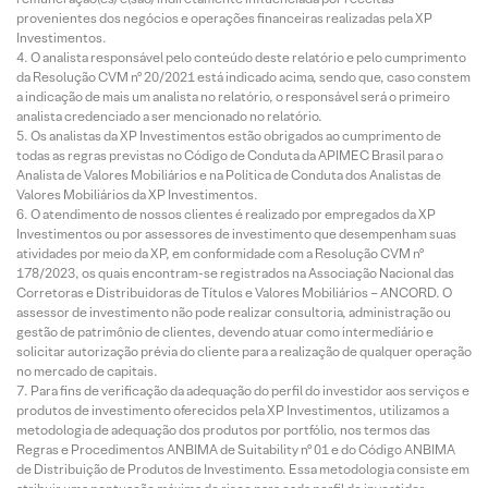
provenientes dos negócios e operações financeiras realizadas pela XP
Investimentos.
O analista responsável pelo conteúdo deste relatório e pelo cumprimento
da Resolução CVM nº 20/2021 está indicado acima, sendo que, caso constem
a indicação de mais um analista no relatório, o responsável será o primeiro
analista credenciado a ser mencionado no relatório.
Os analistas da XP Investimentos estão obrigados ao cumprimento de
todas as regras previstas no Código de Conduta da APIMEC Brasil para o
Analista de Valores Mobiliários e na Política de Conduta dos Analistas de
Valores Mobiliários da XP Investimentos.
O atendimento de nossos clientes é realizado por empregados da XP
Investimentos ou por assessores de investimento que desempenham suas
atividades por meio da XP, em conformidade com a Resolução CVM nº
178/2023, os quais encontram-se registrados na Associação Nacional das
Corretoras e Distribuidoras de Títulos e Valores Mobiliários – ANCORD. O
assessor de investimento não pode realizar consultoria, administração ou
gestão de patrimônio de clientes, devendo atuar como intermediário e
solicitar autorização prévia do cliente para a realização de qualquer operação
no mercado de capitais.
Para fins de verificação da adequação do perfil do investidor aos serviços e
produtos de investimento oferecidos pela XP Investimentos, utilizamos a
metodologia de adequação dos produtos por portfólio, nos termos das
Regras e Procedimentos ANBIMA de Suitability nº 01 e do Código ANBIMA
de Distribuição de Produtos de Investimento. Essa metodologia consiste em