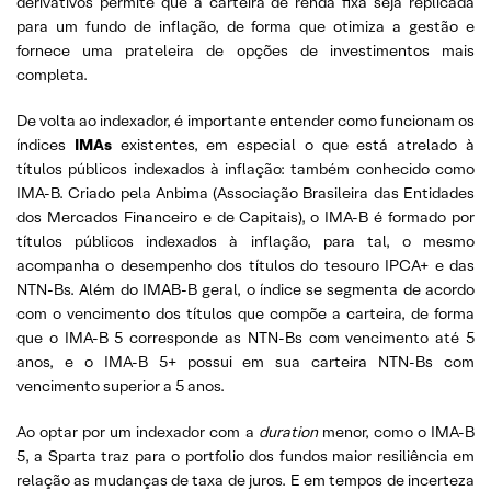
derivativos permite que a carteira de renda fixa seja replicada
para um fundo de inflação, de forma que otimiza a gestão e
fornece uma prateleira de opções de investimentos mais
completa.
De volta ao indexador, é importante entender como funcionam os
índices
IMAs
existentes, em especial o que está atrelado à
títulos públicos indexados à inflação: também conhecido como
IMA-B. Criado pela Anbima (Associação Brasileira das Entidades
dos Mercados Financeiro e de Capitais), o IMA-B é formado por
títulos públicos indexados à inflação, para tal, o mesmo
acompanha o desempenho dos títulos do tesouro IPCA+ e das
NTN-Bs. Além do IMAB-B geral, o índice se segmenta de acordo
com o vencimento dos títulos que compõe a carteira, de forma
que o IMA-B 5 corresponde as NTN-Bs com vencimento até 5
anos, e o IMA-B 5+ possui em sua carteira NTN-Bs com
vencimento superior a 5 anos.
Ao optar por um indexador com a
duration
menor, como o IMA-B
5, a Sparta traz para o portfolio dos fundos maior resiliência em
relação as mudanças de taxa de juros. E em tempos de incerteza