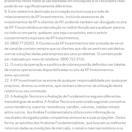
presentes neste material são baseadas em simulações e os resultados reais
poderão ser significativamente diferentes.
Este relatório é destinado à circulação exclusiva para a rede de
relacionamento da XP Investimentos, incluindo assessores de
investimentos da XP e clientes da XP, podendo também ser divulgado no site
da XP. Fica proibida sua reprodução ou redistribuição para qualquer pessoa,
no todo ou em parte, qualquer que seja o propósito, sem o prévio
consentimento expresso da XP Investimentos.
0800 77 20202. A Ouvidoria da XP Investimentos tem a missão de servir
de canal de contato sempre que os clientes que não se sentirem satisfeitos
com as soluções dadas pela empresa aos seus problemas. O contato pode
ser realizado por meio do telefone: 0800 722 3710.
O custo da operação e a política de cobrança estão definidos nas tabelas
de custos operacionais disponibilizadas no site da XP Investimentos:
www.xpi.com.br.
A XP Investimentos se exime de qualquer responsabilidade por quaisquer
prejuízos, diretos ou indiretos, que venham a decorrer da utilização deste
relatório ou seu conteúdo.
A Avaliação Técnica e a Avaliação de Fundamentos seguem diferentes
metodologias de análise. A Análise Técnica é executada seguindo conceitos
como tendência, suporte, resistência, candles, volumes, médias móveis
entre outros. Já a Análise Fundamentalista utiliza como informação os
resultados divulgados pelas companhias emissoras e suas projeções. Desta
forma, as opiniões dos Analistas Fundamentalistas, que buscam os melhores
retornos dadas as condições de mercado, o cenário macroeconômico e os