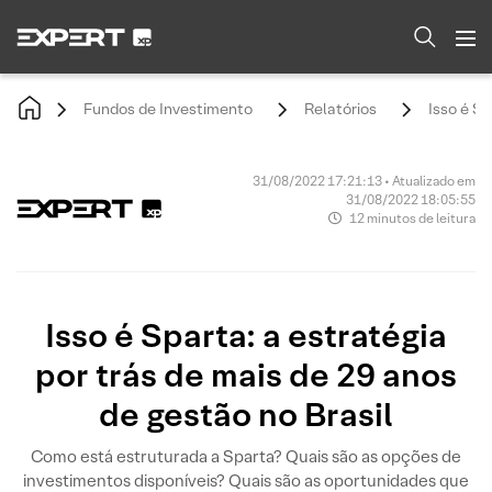
Fundos de Investimento
Relatórios
Isso é Sp
31/08/2022 17:21:13 • Atualizado em
31/08/2022 18:05:55
12 minutos de leitura
Isso é Sparta: a estratégia
por trás de mais de 29 anos
de gestão no Brasil
Como está estruturada a Sparta? Quais são as opções de
investimentos disponíveis? Quais são as oportunidades que