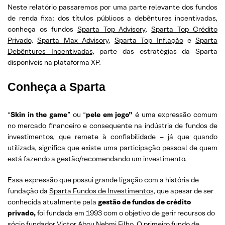
Neste relatório passaremos por uma parte relevante dos fundos
de renda fixa: dos títulos públicos a debêntures incentivadas,
conheça os fundos
Sparta Top Advisory
,
Sparta Top Crédito
Privado
,
Sparta Max Advisory
,
Sparta Top Inflação
e
Sparta
Debêntures Incentivadas
, parte das estratégias da Sparta
disponíveis na plataforma XP.
Conheça a Sparta
“
Skin in the game
” ou “
pele em jogo”
é uma expressão comum
no mercado financeiro e consequente na indústria de fundos de
investimentos, que remete à confiabilidade – já que quando
utilizada, significa que existe uma participação pessoal de quem
está fazendo a gestão/recomendando um investimento.
Essa expressão que possui grande ligação com a história de
fundação da
Sparta Fundos de Investimentos
, que apesar de ser
conhecida atualmente pela
gestão de fundos de crédito
privado,
foi fundada em 1993 com o objetivo de gerir recursos do
sócio fundador Victor Abou Nehmi Filho. O primeiro fundo de