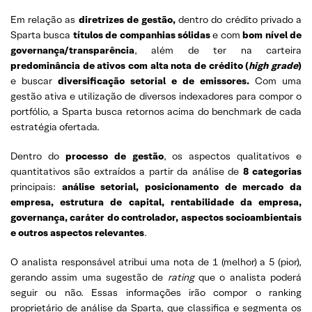
Em relação as
diretrizes de gestão,
dentro do crédito privado a
Sparta busca
títulos de companhias sólidas
e com
bom nível de
governança/transparência
, além de ter na carteira
predominância de ativos com alta nota de crédito (
high grade
)
e buscar
diversificação setorial e de emissores.
Com uma
gestão ativa e utilização de diversos indexadores para compor o
portfólio, a Sparta busca retornos acima do benchmark de cada
estratégia ofertada.
Dentro do
processo de gestão
, os aspectos qualitativos e
quantitativos são extraídos a partir da análise de
8 categorias
principais:
análise setorial, posicionamento de mercado da
empresa, estrutura de capital, rentabilidade da empresa,
governança, caráter do controlador, aspectos socioambientais
e outros aspectos relevantes
.
O analista responsável atribui uma nota de 1 (melhor) a 5 (pior),
gerando assim uma sugestão de
rating
que o analista poderá
seguir ou não. Essas informações irão compor o ranking
proprietário de análise da Sparta, que classifica e segmenta os