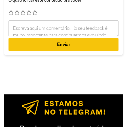
O quão foi útil este conteúdo pra você?
Enviar