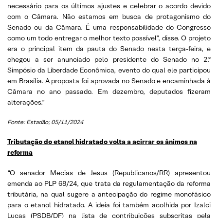
necessário para os últimos ajustes e celebrar o acordo devido
com o Câmara. Não estamos em busca de protagonismo do
Senado ou da Câmara. É uma responsabilidade do Congresso
como um todo entregar o melhor texto possível”, disse. O projeto
era o principal item da pauta do Senado nesta terça-feira, e
chegou a ser anunciado pelo presidente do Senado no 2.º
Simpósio da Liberdade Econômica, evento do qual ele participou
em Brasília. A proposta foi aprovada no Senado e encaminhada à
Câmara no ano passado. Em dezembro, deputados fizeram
alterações.”
Fonte: Estadão; 05/11/2024
Tributação do etanol hidratado volta a acirrar os ânimos na
reforma
“O senador Mecias de Jesus (Republicanos/RR) apresentou
emenda ao PLP 68/24, que trata da regulamentação da reforma
tributária, na qual sugere a antecipação do regime monofásico
para o etanol hidratado. A ideia foi também acolhida por Izalci
Lucas (PSDB/DF) na lista de contribuições subscritas pela