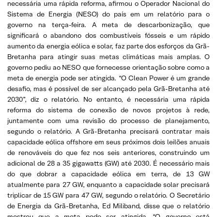
necessária uma rápida reforma, afirmou o Operador Nacional do
Sistema de Energia (NESO) do país em um relatório para o
governo na terça-feira. A meta de descarbonização, que
significará o abandono dos combustíveis fósseis e um rápido
aumento da energia eólica e solar, faz parte dos esforços da Grã-
Bretanha para atingir suas metas climáticas mais amplas. O
governo pediu ao NESO que fornecesse orientação sobre como a
meta de energia pode ser atingida. “O Clean Power é um grande
desafio, mas é possível de ser alcançado pela Grã-Bretanha até
2030”, diz o relatório. No entanto, é necessária uma rápida
reforma do sistema de conexão de novos projetos à rede,
juntamente com uma revisão do processo de planejamento,
segundo o relatório. A Grã-Bretanha precisará contratar mais
capacidade eólica offshore em seus próximos dois leilões anuais
de renováveis do que fez nos seis anteriores, construindo um
adicional de 28 a 35 gigawatts (GW) até 2030. É necessário mais
do que dobrar a capacidade eólica em terra, de 13 GW
atualmente para 27 GW, enquanto a capacidade solar precisará
triplicar de 15 GW para 47 GW, segundo o relatório. O Secretário
de Energia da Grã-Bretanha, Ed Miliband, disse que o relatório
mostrou que a meta pode ser atingida. “O governo está