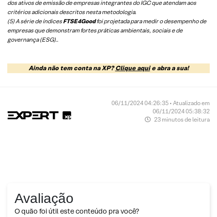
dos ativos de emissão de empresas integrantes do IGC que atendam aos
critérios adicionais descritos nesta metodologia.
(5)
A série de índices
FTSE4Good
foi projetada para medir o desempenho de
empresas que demonstram fortes práticas ambientais, sociais e de
governança (ESG).
.
Ainda não tem conta na XP?
Clique aqui
e abra a sua!
06/11/2024 04:26:35 • Atualizado em
06/11/2024 05:38:32
23 minutos de leitura
Avaliação
O quão foi útil este conteúdo pra você?