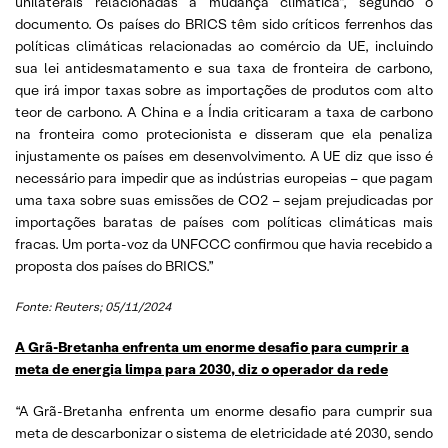
unilaterais relacionadas à mudança climática”, segundo o
documento. Os países do BRICS têm sido críticos ferrenhos das
políticas climáticas relacionadas ao comércio da UE, incluindo
sua lei antidesmatamento e sua taxa de fronteira de carbono,
que irá impor taxas sobre as importações de produtos com alto
teor de carbono. A China e a Índia criticaram a taxa de carbono
na fronteira como protecionista e disseram que ela penaliza
injustamente os países em desenvolvimento. A UE diz que isso é
necessário para impedir que as indústrias europeias – que pagam
uma taxa sobre suas emissões de CO2 – sejam prejudicadas por
importações baratas de países com políticas climáticas mais
fracas. Um porta-voz da UNFCCC confirmou que havia recebido a
proposta dos países do BRICS.”
Fonte: Reuters; 05/11/2024
A Grã-Bretanha enfrenta um enorme desafio para cumprir a
meta de energia limpa para 2030, diz o operador da rede
“A Grã-Bretanha enfrenta um enorme desafio para cumprir sua
meta de descarbonizar o sistema de eletricidade até 2030, sendo