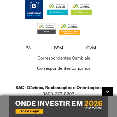
B3
BSM
CVM
Correspondentes Cambiais
Correspondentes Bancários
SAC - Dúvidas, Reclamações e Orientações
0800-772-0202
De segunda a sexta-feira das 09hs às 18hs
Se não estiver satisfeito:
0800-722-3730