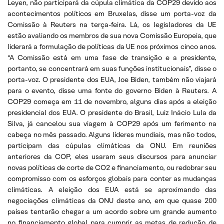
Leyen, não participará da cúpula climática da COP29 devido aos
acontecimentos políticos em Bruxelas, disse um porta-voz da
Comissão à Reuters na terça-feira. Lá, os legisladores da UE
estão avaliando os membros de sua nova Comissão Europeia, que
liderará a formulação de políticas da UE nos próximos cinco anos.
“A Comissão está em uma fase de transição e a presidente,
portanto, se concentrará em suas funções institucionais”, disse o
porta-voz. O presidente dos EUA, Joe Biden, também não viajará
para o evento, disse uma fonte do governo Biden à Reuters. A
COP29 começa em 11 de novembro, alguns dias após a eleição
presidencial dos EUA. O presidente do Brasil, Luiz Inácio Lula da
Silva, já cancelou sua viagem à COP29 após um ferimento na
cabeça no mês passado. Alguns líderes mundiais, mas não todos,
participam das cúpulas climáticas da ONU. Em reuniões
anteriores da COP, eles usaram seus discursos para anunciar
novas políticas de corte de CO2 e financiamento, ou redobrar seu
compromisso com os esforços globais para conter as mudanças
climáticas. A eleição dos EUA está se aproximando das
negociações climáticas da ONU deste ano, em que quase 200
países tentarão chegar a um acordo sobre um grande aumento
no financiamento global para cumprir as metas de redução de