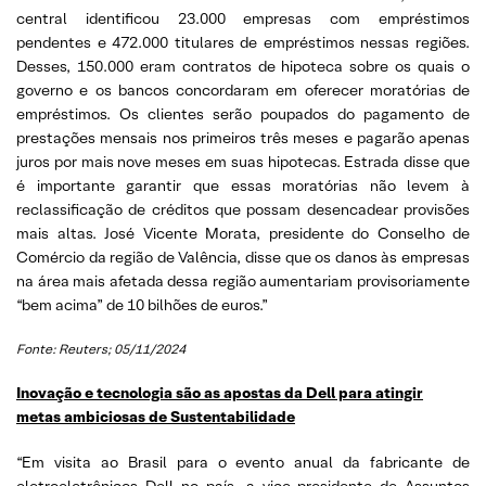
central identificou 23.000 empresas com empréstimos
pendentes e 472.000 titulares de empréstimos nessas regiões.
Desses, 150.000 eram contratos de hipoteca sobre os quais o
governo e os bancos concordaram em oferecer moratórias de
empréstimos. Os clientes serão poupados do pagamento de
prestações mensais nos primeiros três meses e pagarão apenas
juros por mais nove meses em suas hipotecas. Estrada disse que
é importante garantir que essas moratórias não levem à
reclassificação de créditos que possam desencadear provisões
mais altas. José Vicente Morata, presidente do Conselho de
Comércio da região de Valência, disse que os danos às empresas
na área mais afetada dessa região aumentariam provisoriamente
“bem acima” de 10 bilhões de euros.”
Fonte: Reuters; 05/11/2024
Inovação e tecnologia são as apostas da Dell para atingir
metas ambiciosas de Sustentabilidade
“Em visita ao Brasil para o evento anual da fabricante de
eletroeletrônicos Dell no país, a vice-presidente de Assuntos