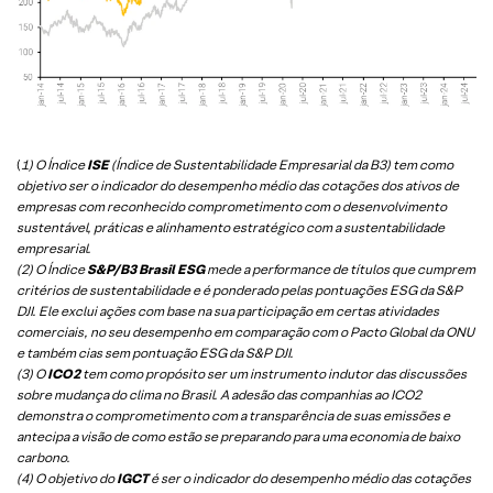
(
1) O Índice
ISE
(Índice de Sustentabilidade Empresarial da B3) tem como
objetivo ser o indicador do desempenho médio das cotações dos ativos de
empresas com reconhecido comprometimento com o desenvolvimento
sustentável, práticas e alinhamento estratégico com a sustentabilidade
empresarial.
(2) O Índice
S&P/B3 Brasil ESG
mede a performance de títulos que cumprem
critérios de sustentabilidade e é ponderado pelas pontuações ESG da S&P
DJI. Ele exclui ações com base na sua participação em certas atividades
comerciais, no seu desempenho em comparação com o Pacto Global da ONU
e também cias sem pontuação ESG da S&P DJI.
(3) O
ICO2
tem como propósito ser um instrumento indutor das discussões
sobre mudança do clima no Brasil. A adesão das companhias ao ICO2
demonstra o comprometimento com a transparência de suas emissões e
antecipa a visão de como estão se preparando para uma economia de baixo
carbono.
(4) O objetivo do
IGCT
é ser o indicador do desempenho médio das cotações