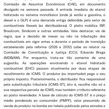
Comissão de Assuntos Econômicos (CAE), em documento
divulgado na semana passada. A entrada imediata do etanol
hidratado no sistema monofásico (onde já estão a gasolina, o
diesel e o GLP) é uma demanda antiga defendida pelo setor de
combustíveis fósseis (as distribuidoras). O pleito mobiliza IBP,
Brasilcom, Sindicom e outras entidades. Vale destacar, via de
regra, que a decisão de mexer ou não na tributação dos
combustíveis em vigor antes e durante o período de transição
estabelecido pela reforma (2026 a 2032) cabe ao relator na
Comissão de Constituição e Justiça (CCJ), Eduardo Braga
(MDB/AM). Por enquanto, trata-se tão somente de uma
sugestão. As operações envolvendo o etanol hidratado
combustível (EHC) passam atualmente por duas etapas de
recolhimento de ICMS. O produtor (ou importador) paga o seu
próprio imposto. Posteriormente, o distribuidor fica responsável
pela substituição tributária (ICMS-ST), isto é, recolhe não só a
sua respectiva parcela de ICMS, mas também o tributo referente
ao posto revendedor. A base de cálculo do ICMS-ST é o preço
médio ponderado ao consumidor (PMPF), valor presumido de
venda do produto na bomba em tabela publicada pelos estados a