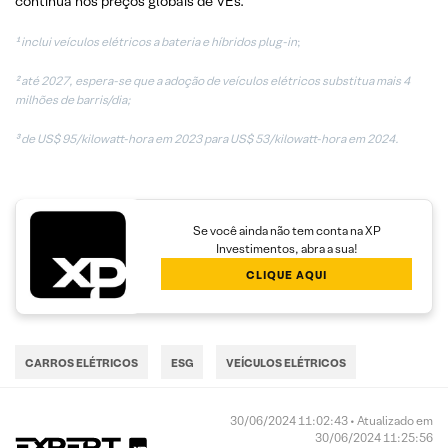
contínua nos preços globais de VEs.
¹
inclui veículos elétricos a bateria e híbridos plug-in
;
²
até 2027, espera-se que a adoção de veículos elétricos substitua mais 4
milhões de barris/dia;
³ de US$ 95/kilowatt-hora em 2023 para US$ 53/kilowatt-hora em 2024.
Se você ainda não tem conta na XP
Investimentos, abra a sua!
CLIQUE AQUI
CARROS ELÉTRICOS
ESG
VEÍCULOS ELÉTRICOS
30/06/2024 11:02:43 • Atualizado em
30/06/2024 11:25:56