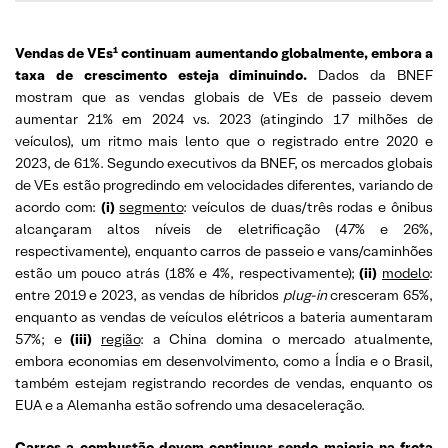
Vendas de VEs¹ continuam aumentando globalmente, embora a
taxa de crescimento esteja diminuindo.
Dados da BNEF
mostram que as vendas globais de VEs de passeio devem
aumentar 21% em 2024 vs. 2023 (atingindo 17 milhões de
veículos), um ritmo mais lento que o registrado entre 2020 e
2023, de 61%. Segundo executivos da BNEF, os mercados globais
de VEs estão progredindo em velocidades diferentes, variando de
acordo com:
(i)
segmento
: veículos de duas/três rodas e ônibus
alcançaram altos níveis de eletrificação (47% e 26%,
respectivamente), enquanto carros de passeio e vans/caminhões
estão um pouco atrás (18% e 4%, respectivamente);
(ii)
modelo
:
entre 2019 e 2023, as vendas de híbridos
plug-in
cresceram 65%,
enquanto as vendas de veículos elétricos a bateria aumentaram
57%; e
(iii)
região
: a China domina o mercado atualmente,
embora economias em desenvolvimento, como a Índia e o Brasil,
também estejam registrando recordes de vendas, enquanto os
EUA e a Alemanha estão sofrendo uma desaceleração.
Carros a combustão devem continuar sendo maioria na frota