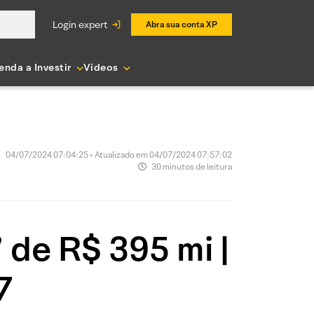
login expert
Abra sua conta XP
enda a Investir
Vídeos
04/07/2024 07:04:25 • Atualizado em 04/07/2024 07:57:02
30 minutos de leitura
 de R$ 395 mi |
7