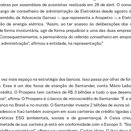
bras por assembleia de acionistas realizada em 28 de abril. O consel
o cargo de conselheiro de administração da Eletrobras desde agosto 
emédio, da Advocacia Garcez — que representa a Anapetro —, a Eletr
o de energia elétrica. “Assim, ao ter acesso às deliberações do
 forma involuntária, agir de forma prejudicial a uma das duas empres
 Consequentemente, a permanência do referido conselheiro em empres
 administração”, afirmou a entidade, na representação.”
ez mais espaço na estratégia dos bancos. Isso passa por olhar de for
. Esse é um dos focos de atenção do Santander, conta Mário Leã
crédito. O Prospera tem carteira de R$ 3 bilhões e tudo o que de
ivos”, afirma. O Prospera é o banco de microcrédito do Santander. “É a 
co no Brasil e no mundo. O Santander investe 2 bilhões de euros só 
Bradesco e Itaú também avançam em suas carteiras de crédito ligadas a
icas ESG (ambientais, sociais e de governança). A Caixa criou
 metade de sua carteira já está em conformidade com o Escopo 3. “So
rédito sustentável”, afirma seu presidente, Carlos Vieira. O Itaú dev