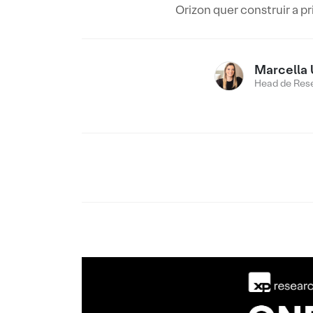
Orizon quer construir a p
Marcella 
Head de Res