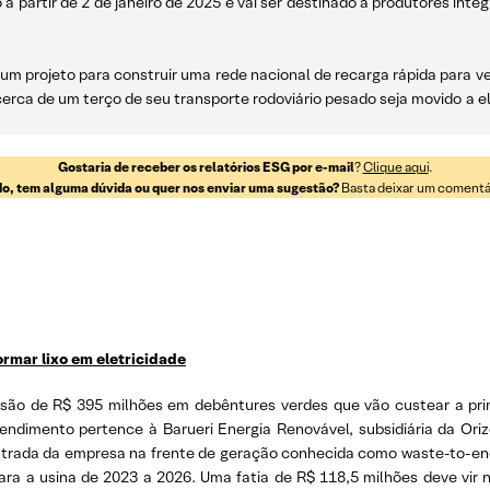
a partir de 2 de janeiro de 2025 e vai ser destinado a produtores inte
um projeto para construir uma rede nacional de recarga rápida para v
rca de um terço de seu transporte rodoviário pesado seja movido a e
Gostaria de receber os relatórios ESG por e-mail
?
Clique aqui
.
o, tem alguma dúvida ou quer nos enviar uma sugestão?
Basta deixar um comentári
ormar lixo em eletricidade
são de R$ 395 milhões em debêntures verdes que vão custear a prim
reendimento pertence à Barueri Energia Renovável, subsidiária da O
ntrada da empresa na frente de geração conhecida como waste-to-en
ra a usina de 2023 a 2026. Uma fatia de R$ 118,5 milhões deve vir n