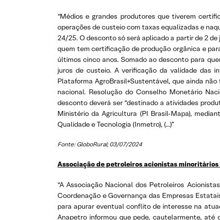
“Médios e grandes produtores que tiverem certifi
operações de custeio com taxas equalizadas e naque
24/25. O desconto só será aplicado a partir de 2 de 
quem tem certificação de produção orgânica e para
últimos cinco anos. Somado ao desconto para quem
juros de custeio. A verificação da validade das 
Plataforma AgroBrasil+Sustentável, que ainda não f
nacional. Resolução do Conselho Monetário Nacio
desconto deverá ser “destinado a atividades produ
Ministério da Agricultura (PI Brasil-Mapa), median
Qualidade e Tecnologia (Inmetro), (…)”
Fonte: GloboRural; 03/07/2024
Associação de petroleiros acionistas minoritários
“A Associação Nacional dos Petroleiros Acionistas
Coordenação e Governança das Empresas Estatais (
para apurar eventual conflito de interesse na at
Anapetro informou que pede, cautelarmente, até d