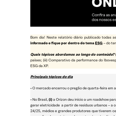
Bom dia! Neste relatório diário publicado todas
informado e fique por dentro do tema
ESG
– do t
Quais tópicos abordamos ao longo do conteúdo?
países; (iii) Comparativo da performance do Ibovesp
ESG da XP.
Principais tópicos do dia
• O mercado encerrou o pregão de quarta-feira em a
• No Brasil,
(i)
a Orizon deu início a um roadshow pa
gerar eletricidade a partir de resíduos urbanos –
24/25, médios e grandes produtores que tiverem cer