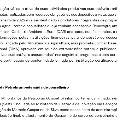
cação válida e ativa de suas atividades produtivas sustentáveis te
las realizadas com recursos obrigatórios dos depósitos à vista, que
janeiro de 2025 e vai ser destinado a produtores integrantes de progra
 agricultores e pecuaristas que já tenham acessado o RenovAgro, ant
 tem Cadastro Ambiental Rural (CAR) analisado, que foi mantido, a 
informações pelas instituições financeiras para concessão do desc
oi lançada pelo Ministério da Agricultura, mas promete unificar bases
nal (CMN) aprovada em reunião extraordinária ontem e publicada 
tivas sustentáveis enquadradas” nos seguintes programas e com certi
te certificação de conformidade emitida por instituição certificador
 da Petrobras pede saída de conselheiro
 Minoritários da Petrobras (Anapetro) informou ter encaminhado, nes
Sest), vinculada ao Ministério da Gestão e da Inovação em Serviços 
uação de Marcelo Gasparino da Silva como conselheiro de administraç
ecisão final, o afastamento de Gasparino do cargo de conselheiro d