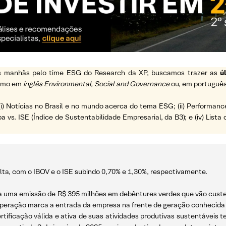
 as manhãs pelo time ESG do Research da XP, buscamos trazer as
ú
ermo em
inglês Environmental, Social and Governance
ou, em português
(i) Notícias no Brasil e no mundo acerca do tema ESG; (ii) Performanc
a vs. ISE (Índice de Sustentabilidade Empresarial, da B3); e (iv) List
lta, com o IBOV e o ISE subindo 0,70% e 1,30%, respectivamente.
ra uma emissão de R$ 395 milhões em debêntures verdes que vão custea
 a operação marca a entrada da empresa na frente de geração conheci
tificação válida e ativa de suas atividades produtivas sustentáveis 