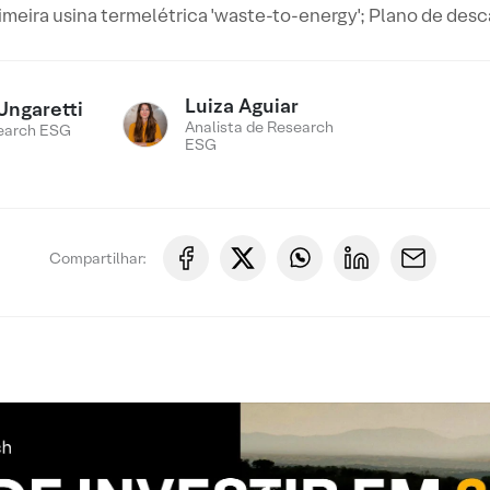
rimeira usina termelétrica 'waste-to-energy'; Plano de d
Luiza Aguiar
Ungaretti
Analista de Research
earch ESG
ESG
Compartilhar: