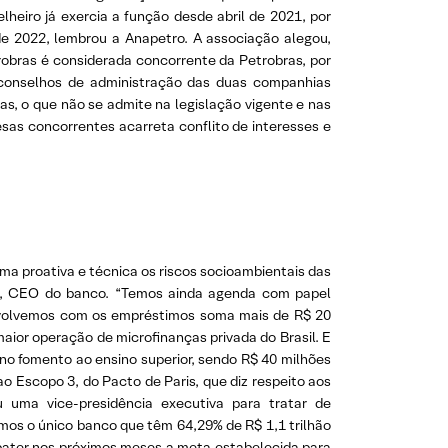
heiro já exercia a função desde abril de 2021, por
de 2022, lembrou a Anapetro. A associação alegou,
obras é considerada concorrente da Petrobras, por
s conselhos de administração das duas companhias
as, o que não se admite na legislação vigente e nas
as concorrentes acarreta conflito de interesses e
ma proativa e técnica os riscos socioambientais das
o, CEO do banco. “Temos ainda agenda com papel
senvolvemos com os empréstimos soma mais de R$ 20
maior operação de microfinanças privada do Brasil. E
no fomento ao ensino superior, sendo R$ 40 milhões
o Escopo 3, do Pacto de Paris, que diz respeito aos
 uma vice-presidência executiva para tratar de
mos o único banco que têm 64,29% de R$ 1,1 trilhão
e bater nos próximos meses a meta estabelecida para