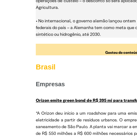
operações de custeio – o desconto só será aplicado 
Agricultura.
• No internacional, o governo alemão lançou ontem 
federais do país – a Alemanha tem como meta que ce
sintético ou hidrogênio, até 2030.
Gostou do conteúd
Brasil
Empresas
Orizon emite green bond de R$ 395 mi para transf
“A Orizon deu início a um roadshow para uma emis
eletricidade a partir de resíduos urbanos. O emp
saneamento de São Paulo. A planta vai marcar a e
de R$ 550 milhões a R$ 600 milhões necessários pa