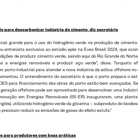
 para descarbonizar indústria do cimento, diz secretário
ial grande para o uso do hidrogênio verde na produção de cimento
u entrevista exclusiva ao estúdio epbr na Evex Brasil 2024, que aco
ições de produzir cimento verde, saindo aqui do Rio Grande do Norte
as a energias renováveis e produzir aço verde”, disse. Torquato 
 porto industrial para atender a nova indústria da eólica offshore no 
omentou. O entendimento do secretário é que o porto prepara o est
ES para financiamento das obras do porto estão bem avançados. Se
 geração offshore pode ser aproveitado para desenvolver uma indústr
Inovação em Energias Renováveis (ISI-ER) inauguraram, uma planta
glês), utilizando hidrogênio verde da glicerina – subproduto do biodiese
recisam reduzir as emissões de gases do efeito estufa.”
os para produtores com boas práticas