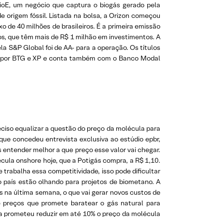
oE, um negócio que captura o biogás gerado pela
 origem fóssil. Listada na bolsa, a Orizon começou
 de 40 milhões de brasileiros. É a primeira emissão
dos, que têm mais de R$ 1 milhão em investimentos. A
ela S&P Global foi de AA- para a operação. Os títulos
da por BTG e XP e conta também com o Banco Modal
eciso equalizar a questão do preço da molécula para
 que concedeu entrevista exclusiva ao estúdio epbr,
s entender melhor a que preço esse valor vai chegar.
cula onshore hoje, que a Potigás compra, a R$ 1,10.
trabalha essa competitividade, isso pode dificultar
o país estão olhando para projetos de biometano. A
 na última semana, o que vai gerar novos custos de
e preços que promete baratear o gás natural para
ira prometeu reduzir em até 10% o preço da molécula