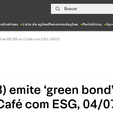
Buscar
os
Análises
Lista de ações
Recomendações
Periódicos
Apr
' de R$ 395 mi | Café com ESG, 04/07
 emite ‘green bond’
Café com ESG, 04/0