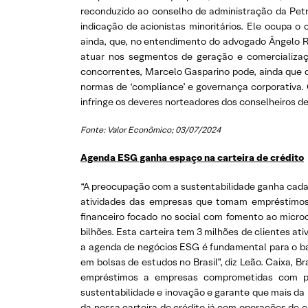
reconduzido ao conselho de administração da Petro
indicação de acionistas minoritários. Ele ocupa 
ainda, que, no entendimento do advogado Ângelo R
atuar nos segmentos de geração e comercializaçã
concorrentes, Marcelo Gasparino pode, ainda que de
normas de ‘compliance’ e governança corporativa.
infringe os deveres norteadores dos conselheiros de
Fonte: Valor Econômico; 03/07/2024
Agenda ESG ganha espaço na carteira de crédito
“A preocupação com a sustentabilidade ganha cada v
atividades das empresas que tomam empréstimos
financeiro focado no social com fomento ao micro
bilhões. Esta carteira tem 3 milhões de clientes at
a agenda de negócios ESG é fundamental para o ban
em bolsas de estudos no Brasil”, diz Leão. Caixa, 
empréstimos a empresas comprometidas com prát
sustentabilidade e inovação e garante que mais da
da nossa carteira de crédito já com operações de c