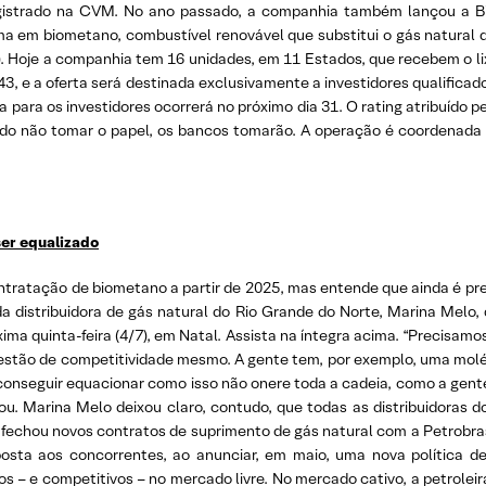
egistrado na CVM. No ano passado, a companhia também lançou a Bi
a em biometano, combustível renovável que substitui o gás natural de
). Hoje a companhia tem 16 unidades, em 11 Estados, que recebem o lixo
43, e a oferta será destinada exclusivamente a investidores qualifica
ta para os investidores ocorrerá no próximo dia 31. O rating atribuído p
rcado não tomar o papel, os bancos tomarão. A operação é coordena
ser equalizado
ntratação de biometano a partir de 2025, mas entende que ainda é pr
da distribuidora de gás natural do Rio Grande do Norte, Marina Melo,
ima quinta-feira (4/7), em Natal. Assista na íntegra acima. “Precisamo
uestão de competitividade mesmo. A gente tem, por exemplo, uma molé
onseguir equacionar como isso não onere toda a cadeia, como a gente 
ou. Marina Melo deixou claro, contudo, que todas as distribuidoras d
 fechou novos contratos de suprimento de gás natural com a Petrobras
osta aos concorrentes, ao anunciar, em maio, uma nova política d
os – e competitivos – no mercado livre. No mercado cativo, a petrole