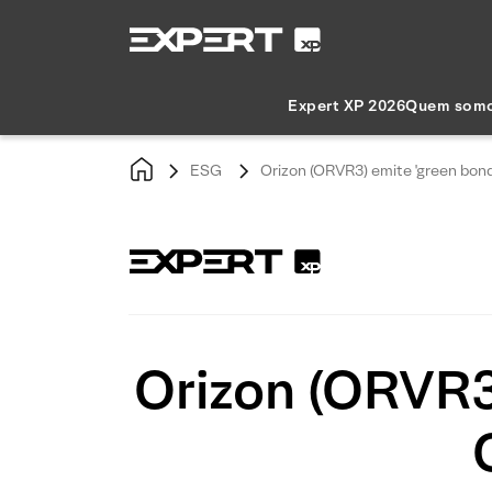
Expert XP 2026
Quem som
ESG
Orizon (ORVR3) emite 'green bond
Orizon (ORVR3)