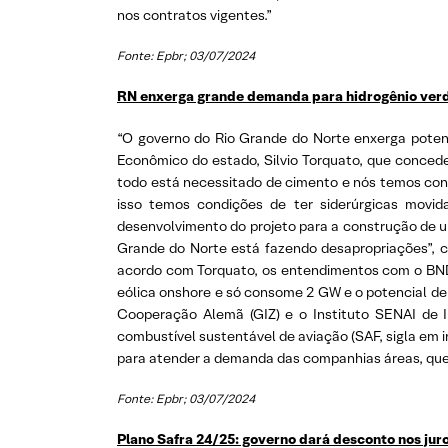
nos contratos vigentes.”
Fonte: Epbr; 03/07/2024
RN enxerga grande demanda para hidrogênio verde
“O governo do Rio Grande do Norte enxerga potenc
Econômico do estado, Silvio Torquato, que concede
todo está necessitado de cimento e nós temos cond
isso temos condições de ter siderúrgicas movid
desenvolvimento do projeto para a construção de um
Grande do Norte está fazendo desapropriações”, c
acordo com Torquato, os entendimentos com o BND
eólica onshore e só consome 2 GW e o potencial de
Cooperação Alemã (GIZ) e o Instituto SENAI de 
combustível sustentável de aviação (SAF, sigla em in
para atender a demanda das companhias áreas, que p
Fonte: Epbr; 03/07/2024
Plano Safra 24/25: governo dará desconto nos jur