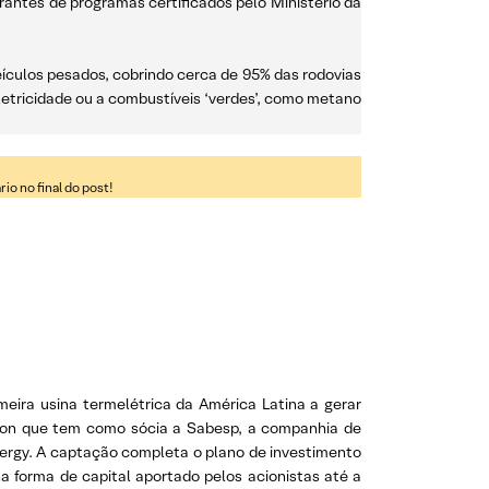
grantes de programas certificados pelo Ministério da
eículos pesados, cobrindo cerca de 95% das rodovias
letricidade ou a combustíveis ‘verdes’, como metano
o no final do post!
eira usina termelétrica da América Latina a gerar
rizon que tem como sócia a Sabesp, a companhia de
ergy. A captação completa o plano de investimento
a forma de capital aportado pelos acionistas até a