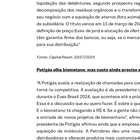
liquidação das debêntures, segundo prospecto r
decomposição dos resíduos orgânicos e o transform
seu negócio com a aquisição de aterros (foto acima
da subsidiária. O título vence em 15 de março de 20
definição de preço (taxa de juro) e alocação da ofer
têm garantia firme dos bancos, ou seja, se o me
para sua distribuição.”
Fonte: Capital Reset; 03/07/2024
Potigás olha biometano, mas custo ainda precisa 
“A Potigás avalia a realização de chamadas para co
torná-la competitiva. A avaliação é da presidente 
durante o Evex Brasil 2024, que acontece até a próx
Essa é a discussão que eu quero fazer. É sobre a q
E o biometano tá chegando a R$ 4. Se a gente não c
a entrada de novos projetos de biomentano”, afirm
presidente da Potigás afirmou ainda que a empresa
aquisição da molécula. A Petrobras deu uma resp
distribuidoras e oferecer produtos mais customizad