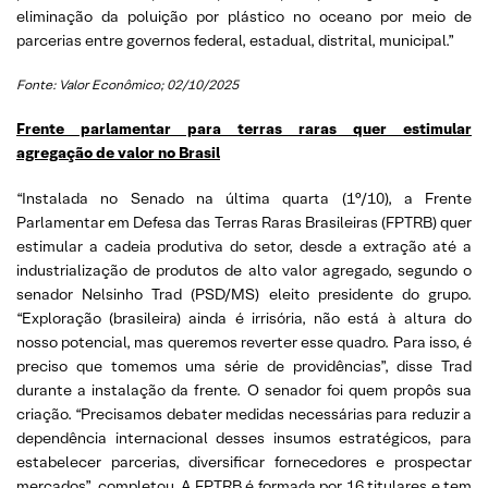
eliminação da poluição por plástico no oceano por meio de
parcerias entre governos federal, estadual, distrital, municipal.”
Fonte: Valor Econômico; 02/10/2025
Frente parlamentar para terras raras quer estimular
agregação de valor no Brasil
“Instalada no Senado na última quarta (1°/10), a Frente
Parlamentar em Defesa das Terras Raras Brasileiras (FPTRB) quer
estimular a cadeia produtiva do setor, desde a extração até a
industrialização de produtos de alto valor agregado, segundo o
senador Nelsinho Trad (PSD/MS) eleito presidente do grupo.
“Exploração (brasileira) ainda é irrisória, não está à altura do
nosso potencial, mas queremos reverter esse quadro. Para isso, é
preciso que tomemos uma série de providências”, disse Trad
durante a instalação da frente. O senador foi quem propôs sua
criação. “Precisamos debater medidas necessárias para reduzir a
dependência internacional desses insumos estratégicos, para
estabelecer parcerias, diversificar fornecedores e prospectar
mercados”, completou. A FPTRB é formada por 16 titulares e tem