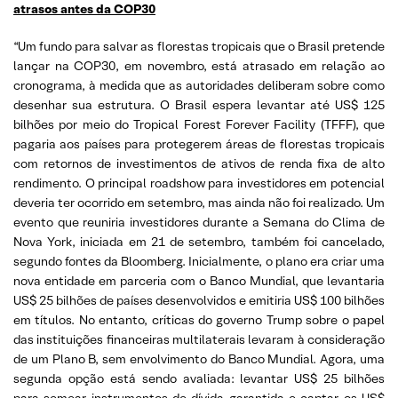
atrasos antes da COP30
“Um fundo para salvar as florestas tropicais que o Brasil pretende
lançar na COP30, em novembro, está atrasado em relação ao
cronograma, à medida que as autoridades deliberam sobre como
desenhar sua estrutura. O Brasil espera levantar até US$ 125
bilhões por meio do Tropical Forest Forever Facility (TFFF), que
pagaria aos países para protegerem áreas de florestas tropicais
com retornos de investimentos de ativos de renda fixa de alto
rendimento. O principal roadshow para investidores em potencial
deveria ter ocorrido em setembro, mas ainda não foi realizado. Um
evento que reuniria investidores durante a Semana do Clima de
Nova York, iniciada em 21 de setembro, também foi cancelado,
segundo fontes da Bloomberg. Inicialmente, o plano era criar uma
nova entidade em parceria com o Banco Mundial, que levantaria
US$ 25 bilhões de países desenvolvidos e emitiria US$ 100 bilhões
em títulos. No entanto, críticas do governo Trump sobre o papel
das instituições financeiras multilaterais levaram à consideração
de um Plano B, sem envolvimento do Banco Mundial. Agora, uma
segunda opção está sendo avaliada: levantar US$ 25 bilhões
para semear instrumentos de dívida garantida e captar os US$