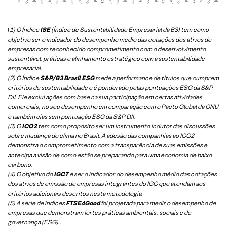
(
1) O Índice
ISE
(Índice de Sustentabilidade Empresarial da B3) tem como
objetivo ser o indicador do desempenho médio das cotações dos ativos de
empresas com reconhecido comprometimento com o desenvolvimento
sustentável, práticas e alinhamento estratégico com a sustentabilidade
empresarial.
(2) O Índice
S&P/B3 Brasil ESG
mede a performance de títulos que cumprem
critérios de sustentabilidade e é ponderado pelas pontuações ESG da S&P
DJI. Ele exclui ações com base na sua participação em certas atividades
comerciais, no seu desempenho em comparação com o Pacto Global da ONU
e também cias sem pontuação ESG da S&P DJI.
(3) O
ICO2
tem como propósito ser um instrumento indutor das discussões
sobre mudança do clima no Brasil. A adesão das companhias ao ICO2
demonstra o comprometimento com a transparência de suas emissões e
antecipa a visão de como estão se preparando para uma economia de baixo
carbono.
(4) O objetivo do
IGCT
é ser o indicador do desempenho médio das cotações
dos ativos de emissão de empresas integrantes do IGC que atendam aos
critérios adicionais descritos nesta metodologia.
(5)
A série de índices
FTSE4Good
foi projetada para medir o desempenho de
empresas que demonstram fortes práticas ambientais, sociais e de
governança (ESG).
.