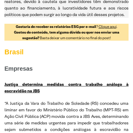
reatores, devido à cautela que investidores têm demonstrado
quanto ao financiamento, à lucratividade futura e aos riscos
políticos que podem surgir ao longo da vida útil desses projetos.
Gostaria de receber os relatórios ESG por e-mail
?
Clique aqui
.
Gostou do conteúdo, tem alguma dúvida ou quer nos enviar uma
sugestão?
Basta deixar um comentário no final do post!
Brasil
Empresas
Justiça determina medidas contra trabalho análogo à
escravidão na JBS
“A Justiça da Vara do Trabalho de Soledade (RS) concedeu uma
liminar em favor do Ministério Público do Trabalho (MPT-RS) em
Ação Civil Pública (ACP) movida contra a JBS Aves, determinando
uma série de medidas urgentes para impedir que trabalhadores
sejam submetidos a condições análogas à escravidão na