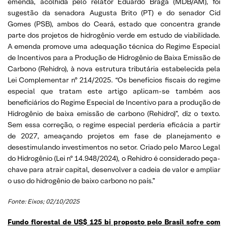
emenda, acolhida pelo relator Eduardo Braga (MDB/AM), foi
sugestão da senadora Augusta Brito (PT) e do senador Cid
Gomes (PSB), ambos do Ceará, estado que concentra grande
parte dos projetos de hidrogênio verde em estudo de viabilidade.
A emenda promove uma adequação técnica do Regime Especial
de Incentivos para a Produção de Hidrogênio de Baixa Emissão de
Carbono (Rehidro), à nova estrutura tributária estabelecida pela
Lei Complementar nº 214/2025. “Os benefícios fiscais do regime
especial que tratam este artigo aplicam-se também aos
beneficiários do Regime Especial de Incentivo para a produção de
Hidrogênio de baixa emissão de carbono (Rehidro)”, diz o texto.
Sem essa correção, o regime especial perderia eficácia a partir
de 2027, ameaçando projetos em fase de planejamento e
desestimulando investimentos no setor. Criado pelo Marco Legal
do Hidrogênio (Lei nº 14.948/2024), o Rehidro é considerado peça-
chave para atrair capital, desenvolver a cadeia de valor e ampliar
o uso do hidrogênio de baixo carbono no país.”
Fonte: Eixos; 02/10/2025
Fundo florestal de US$ 125 bi proposto pelo Brasil sofre com