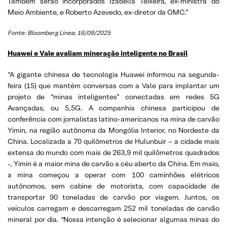
Também serão incorporados Izabella Teixeira, ex-ministra do
Meio Ambiente, e Roberto Azevedo, ex-diretor da OMC.”
Fonte: Bloomberg Línea; 16/09/2025
Huawei e Vale avaliam mineração inteligente no Brasil
“A gigante chinesa de tecnologia Huawei informou na segunda-
feira (15) que mantém conversas com a Vale para implantar um
projeto de “minas inteligentes” conectadas em redes 5G
Avançadas, ou 5,5G. A companhia chinesa participou de
conferência com jornalistas latino-americanos na mina de carvão
Yimin, na região autônoma da Mongólia Interior, no Nordeste da
China. Localizada a 70 quilômetros de Hulunbuir – a cidade mais
extensa do mundo com mais de 263,9 mil quilômetros quadrados
-, Yimin é a maior mina de carvão a céu aberto da China. Em maio,
a mina começou a operar com 100 caminhões elétricos
autônomos, sem cabine de motorista, com capacidade de
transportar 90 toneladas de carvão por viagem. Juntos, os
veículos carregam e descarregam 252 mil toneladas de carvão
mineral por dia. “Nossa intenção é selecionar algumas minas do