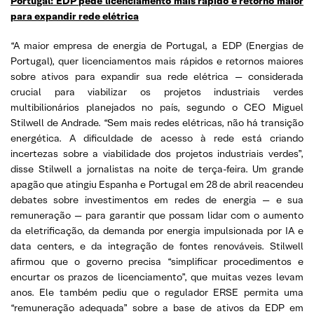
Portugal: EDP pede licenciamento mais rápido e retorno maior
para expandir rede elétrica
“A maior empresa de energia de Portugal, a EDP (Energias de
Portugal), quer licenciamentos mais rápidos e retornos maiores
sobre ativos para expandir sua rede elétrica — considerada
crucial para viabilizar os projetos industriais verdes
multibilionários planejados no país, segundo o CEO Miguel
Stilwell de Andrade. “Sem mais redes elétricas, não há transição
energética. A dificuldade de acesso à rede está criando
incertezas sobre a viabilidade dos projetos industriais verdes”,
disse Stilwell a jornalistas na noite de terça-feira. Um grande
apagão que atingiu Espanha e Portugal em 28 de abril reacendeu
debates sobre investimentos em redes de energia — e sua
remuneração — para garantir que possam lidar com o aumento
da eletrificação, da demanda por energia impulsionada por IA e
data centers, e da integração de fontes renováveis. Stilwell
afirmou que o governo precisa “simplificar procedimentos e
encurtar os prazos de licenciamento”, que muitas vezes levam
anos. Ele também pediu que o regulador ERSE permita uma
“remuneração adequada” sobre a base de ativos da EDP em