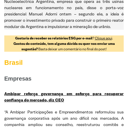
Nucleoelectrica Argentina, empresa que opera as três usinas
nucleares em funcionamento no país, disse o porta-voz
presidencial Manuel Adorni ontem – segundo ele, a ideia é
promover o investimento privado para construir o primeiro reator
modular da Argentina e impulsionar a mineração de urânio.
Gostaria de receber os relatórios ESG por e-mail
?
Clique aqui
.
Gostou do conteúdo, tem alguma dúvida ou quer nos enviar uma
sugestão?
Basta deixar um comentário no final do post!
Brasil
Empresas
Ambipar reforça governança em esforço para recuperar
confiança do mercado, diz CEO
“A Ambipar Participações e Empreendimentos reformulou sua
governança corporativa após um ano difícil nos mercados. A
companhia ampliou seu conselho, reestruturou comitês e