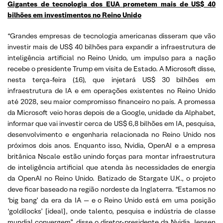
Gigantes de tecnologia dos EUA prometem mais de US$ 40
bilhões em investimentos no Reino Unido
“Grandes empresas de tecnologia americanas disseram que vão
investir mais de US$ 40 bilhões para expandir a infraestrutura de
inteligência artificial no Reino Unido, um impulso para a nação
recebe o presidente Trump em visita de Estado. A Microsoft disse,
nesta terça-feira (16), que injetará US$ 30 bilhões em
infraestrutura de IA e em operações existentes no Reino Unido
até 2028, seu maior compromisso financeiro no país. A promessa
da Microsoft veio horas depois de a Google, unidade da Alphabet,
informar que vai investir cerca de US$ 6,8 bilhões em IA, pesquisa,
desenvolvimento e engenharia relacionada no Reino Unido nos
próximos dois anos. Enquanto isso, Nvidia, OpenAI e a empresa
britânica Nscale estão unindo forças para montar infraestrutura
de inteligência artificial que atenda às necessidades de energia
da OpenAI no Reino Unido. Batizado de Stargate U.K., o projeto
deve ficar baseado na região nordeste da Inglaterra. “Estamos no
‘big bang’ da era da IA — e o Reino Unido está em uma posição
‘goldilocks’ [ideal], onde talento, pesquisa e indústria de classe
mundial convergem”, disse o diretor-presidente da Nvidia, Jensen