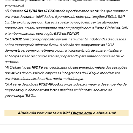
empresarial.
(2) O Índice
S&P/B3 Brasil ESG
mede a performance de títulos que cumprem
critérios de sustentabilidade e é ponderado pelas pontuações ESG da S&P
DJI. Ele exclui ações com base na sua participação em certas atividades
comerciais, no seu desempenho em comparação com o Pacto Global da ONU
e também cias sem pontuação ESG da S&P DJI.
(3) O
ICO2
tem como propósito ser um instrumento indutor das discussões
sobre mudança do clima no Brasil. A adesão das companhias ao ICO2
demonstra o comprometimento com a transparência de suas emissões e
antecipa a visão de como estão se preparando para uma economia de baixo
carbono.
(4) O objetivo do
IGCT
é ser o indicador do desempenho médio das cotações
dos ativos de emissão de empresas integrantes do IGC que atendam aos
critérios adicionais descritos nesta metodologia.
(5)
A série de índices
FTSE4Good
foi projetada para medir o desempenho de
empresas que demonstram fortes práticas ambientais, sociais e de
governança (ESG).
.
Ainda não tem conta na XP?
Clique aqui
e abra a sua!