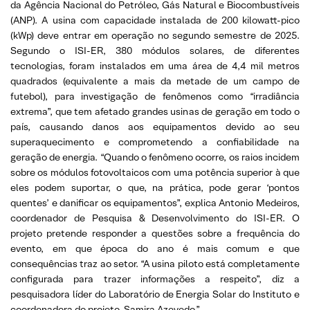
da Agência Nacional do Petróleo, Gás Natural e Biocombustíveis
(ANP). A usina com capacidade instalada de 200 kilowatt-pico
(kWp) deve entrar em operação no segundo semestre de 2025.
Segundo o ISI-ER, 380 módulos solares, de diferentes
tecnologias, foram instalados em uma área de 4,4 mil metros
quadrados (equivalente a mais da metade de um campo de
futebol), para investigação de fenômenos como “irradiância
extrema”, que tem afetado grandes usinas de geração em todo o
país, causando danos aos equipamentos devido ao seu
superaquecimento e comprometendo a confiabilidade na
geração de energia. “Quando o fenômeno ocorre, os raios incidem
sobre os módulos fotovoltaicos com uma potência superior à que
eles podem suportar, o que, na prática, pode gerar ‘pontos
quentes’ e danificar os equipamentos”, explica Antonio Medeiros,
coordenador de Pesquisa & Desenvolvimento do ISI-ER. O
projeto pretende responder a questões sobre a frequência do
evento, em que época do ano é mais comum e que
consequências traz ao setor. “A usina piloto está completamente
configurada para trazer informações a respeito”, diz a
pesquisadora líder do Laboratório de Energia Solar do Instituto e
coordenadora do projeto, Samira Azevedo.”