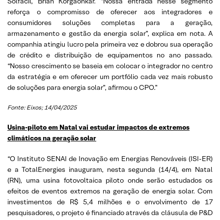
Solfácil, Brian Korgaonkar. “Nossa entrada nesse segmento
reforça o compromisso de oferecer aos integradores e
consumidores soluções completas para a geração,
armazenamento e gestão da energia solar”, explica em nota. A
companhia atingiu lucro pela primeira vez e dobrou sua operação
de crédito e distribuição de equipamentos no ano passado.
“Nosso crescimento se baseia em colocar o integrador no centro
da estratégia e em oferecer um portfólio cada vez mais robusto
de soluções para energia solar”, afirmou o CPO.”
Fonte: Eixos; 14/04/2025
Usina-piloto em Natal vai estudar impactos de extremos
climáticos na geração solar
“O Instituto SENAI de Inovação em Energias Renováveis (ISI-ER)
e a TotalEnergies inauguram, nesta segunda (14/4), em Natal
(RN), uma usina fotovoltaica piloto onde serão estudados os
efeitos de eventos extremos na geração de energia solar. Com
investimentos de R$ 5,4 milhões e o envolvimento de 17
pesquisadores, o projeto é financiado através da cláusula de P&D