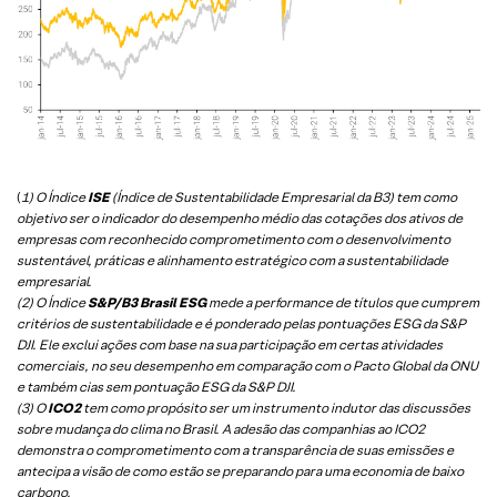
(
1) O Índice
ISE
(Índice de Sustentabilidade Empresarial da B3) tem como
objetivo ser o indicador do desempenho médio das cotações dos ativos de
empresas com reconhecido comprometimento com o desenvolvimento
sustentável, práticas e alinhamento estratégico com a sustentabilidade
empresarial.
(2) O Índice
S&P/B3 Brasil ESG
mede a performance de títulos que cumprem
critérios de sustentabilidade e é ponderado pelas pontuações ESG da S&P
DJI. Ele exclui ações com base na sua participação em certas atividades
comerciais, no seu desempenho em comparação com o Pacto Global da ONU
e também cias sem pontuação ESG da S&P DJI.
(3) O
ICO2
tem como propósito ser um instrumento indutor das discussões
sobre mudança do clima no Brasil. A adesão das companhias ao ICO2
demonstra o comprometimento com a transparência de suas emissões e
antecipa a visão de como estão se preparando para uma economia de baixo
carbono.