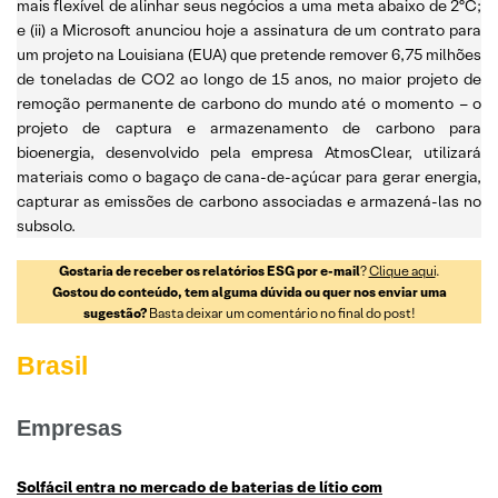
mais flexível de alinhar seus negócios a uma meta abaixo de 2ºC;
e (ii) a Microsoft anunciou hoje a assinatura de um contrato para
um projeto na Louisiana (EUA) que pretende remover 6,75 milhões
de toneladas de CO2 ao longo de 15 anos, no maior projeto de
remoção permanente de carbono do mundo até o momento – o
projeto de captura e armazenamento de carbono para
bioenergia, desenvolvido pela empresa AtmosClear, utilizará
materiais como o bagaço de cana-de-açúcar para gerar energia,
capturar as emissões de carbono associadas e armazená-las no
subsolo.
Gostaria de receber os relatórios ESG por e-mail
?
Clique aqui
.
Gostou do conteúdo, tem alguma dúvida ou quer nos enviar uma
sugestão?
Basta deixar um comentário no final do post!
Brasil
Empresas
Solfácil entra no mercado de baterias de lítio com