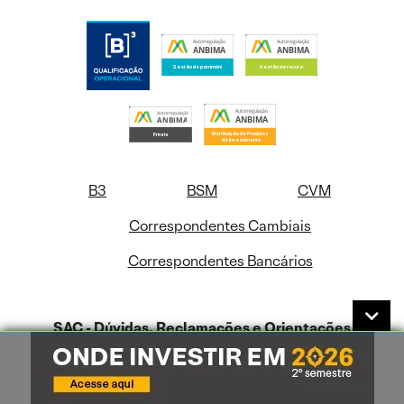
B3
BSM
CVM
Correspondentes Cambiais
Correspondentes Bancários
SAC - Dúvidas, Reclamações e Orientações
0800-772-0202
De segunda a sexta-feira das 09hs às 18hs