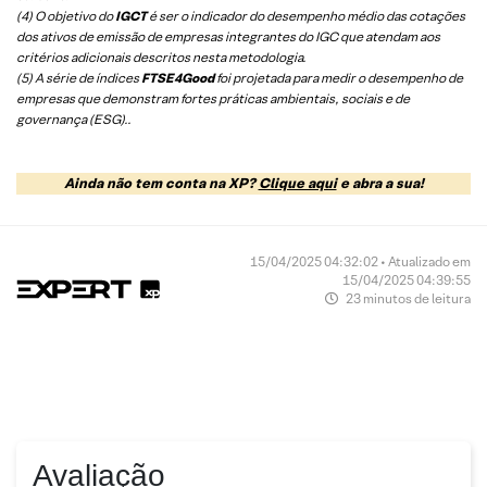
(4) O objetivo do
IGCT
é ser o indicador do desempenho médio das cotações
dos ativos de emissão de empresas integrantes do IGC que atendam aos
critérios adicionais descritos nesta metodologia.
(5)
A série de índices
FTSE4Good
foi projetada para medir o desempenho de
empresas que demonstram fortes práticas ambientais, sociais e de
governança (ESG).
.
Ainda não tem conta na XP?
Clique aqui
e abra a sua!
15/04/2025 04:32:02 • Atualizado em
15/04/2025 04:39:55
23 minutos de leitura
Avaliação