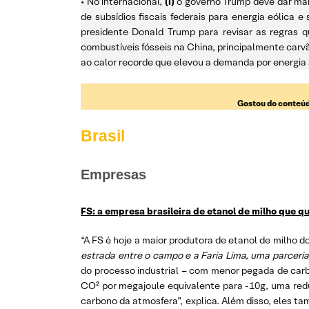
• No internacional,
(i)
o governo Trump deve dar mai
de subsídios fiscais federais para energia eólica
presidente Donald Trump para revisar as regras q
combustíveis fósseis na China, principalmente carvã
ao calor recorde que elevou a demanda por energia a
Gostou do conteúd
Brasil
Empresas
FS: a empresa brasileira de etanol de milho que q
“A FS é hoje a maior produtora de etanol de milho 
estrada entre o campo e a Faria Lima, uma parceria
do processo industrial – com menor pegada de car
CO² por megajoule equivalente para -10g, uma redu
carbono da atmosfera”, explica. Além disso, eles 