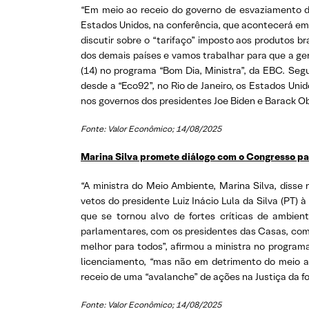
“Em meio ao receio do governo de esvaziamento da
Estados Unidos, na conferência, que acontecerá em B
discutir sobre o “tarifaço” imposto aos produtos 
dos demais países e vamos trabalhar para que a ge
(14) no programa “Bom Dia, Ministra”, da EBC. Seg
desde a “Eco92”, no Rio de Janeiro, os Estados Un
nos governos dos presidentes Joe Biden e Barack O
Fonte: Valor Econômico; 14/08/2025
Marina Silva promete diálogo com o Congresso pa
“A ministra do Meio Ambiente, Marina Silva, diss
vetos do presidente Luiz Inácio Lula da Silva (PT)
que se tornou alvo de fortes críticas de ambien
parlamentares, com os presidentes das Casas, com 
melhor para todos”, afirmou a ministra no program
licenciamento, “mas não em detrimento do meio a
receio de uma “avalanche” de ações na Justiça da f
Fonte: Valor Econômico; 14/08/2025