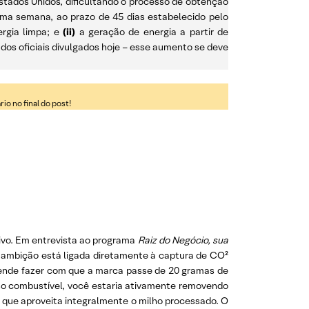
tados Unidos, dificultando o processo de obtenção
xima semana, ao prazo de 45 dias estabelecido pelo
ergia limpa; e
(ii)
a geração de energia a partir de
ados oficiais divulgados hoje – esse aumento se deve
o no final do post!
tivo. Em entrevista ao programa
Raiz do Negócio, sua
 ambição está ligada diretamente à captura de CO²
tende fazer com que a marca passe de 20 gramas de
sso combustível, você estaria ativamente removendo
 que aproveita integralmente o milho processado. O