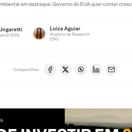
ambiental em destaque; Governo do EUA quer conter cresc
Luiza Aguiar
Ungaretti
Analista de Research
earch ESG
ESG
Compartilhar: