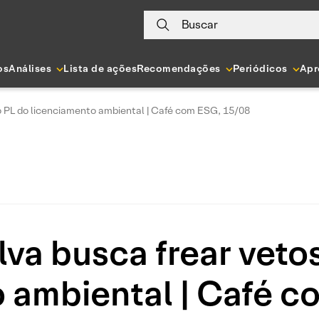
Buscar
os
Análises
Lista de ações
Recomendações
Periódicos
Apr
do PL do licenciamento ambiental | Café com ESG, 15/08
lva busca frear veto
 ambiental | Café 