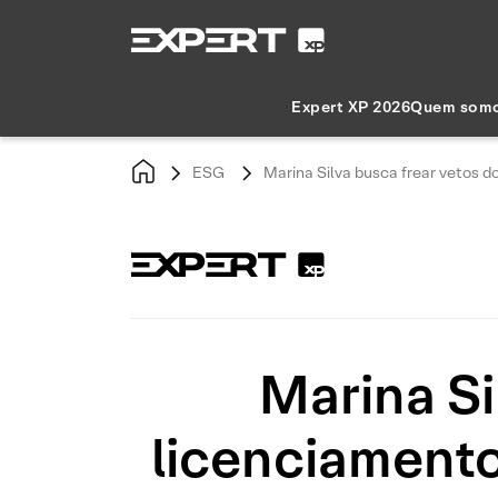
Expert XP 2026
Quem som
ESG
Marina Silva busca frear vetos 
Marina Si
licenciamento