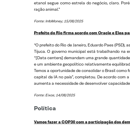
etanol segue como estrela do negócio, claro. Por
ração animal.”
Fonte: InfoMoney; 15/08/2025
Prefeito do Rio firma acordo com Oracle e Elea pa
“O prefeito do Rio de Janeiro, Eduardo Paes (PSD), 
Tijuca. O governo municipal está trabalhando na 
“[Data centers] demandam uma grande quantidade d
e um ambiente geopolítico relativamente equilibrad
Temos a oportunidade de consolidar o Brasil como f
capital da IA no país”, completou. De acordo com a
aumenta a necessidade de desenvolver capacidade o
Fonte: Eixos; 14/08/2025
Política
Vamos fazer a COP30 com a participação dos dema