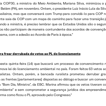
 COP30, a ministra do Meio Ambiente, Mariana Silva, minimizou a 
elém (PA), em novembro. Ontem, o presidente Luiz Inácio Lula da Silva
brasileiros, mas que conversará com Trump para convidá-lo para COP 
nte saia da COP com um mapa do caminho para fazer uma transição jus
undo a ministra, é preciso lembrar que os Estados Unidos são o seg
idos não participam de maneira contundente dos acordos de convençã
bama, com a adesão ao Acordo de Paris à época.”
ra frear derrubada de vetos ao PL do licenciamento
e nesta quinta-feira (14) que buscará um processo de convencimento 
 à nova lei do licenciamento ambiental no país. Foram feitos 63 vetos 
talistas. Ontem, porém, a bancada ruralista prometeu derrubar g
as frentes [parlamentares] dispostas ao diálogo e buscar um conven
a “Bom Dia, Ministra”, da EBC. Marina afirmou que os vetos tiveram c
mbiente” e sem comprometer a segurança jurídica dos empreendimen
orma como ficou o PL aprovado pelo Congresso.”