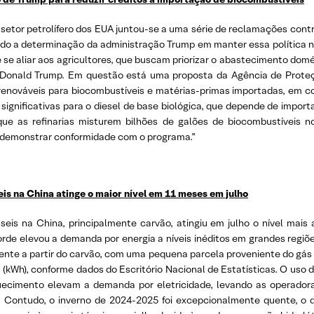
 setor petrolífero dos EUA juntou-se a uma série de reclamações cont
ndo a determinação da administração Trump em manter essa política 
 se aliar aos agricultores, que buscam priorizar o abastecimento domé
 Donald Trump. Em questão está uma proposta da Agência de Proteçã
renováveis para biocombustíveis e matérias-primas importadas, em
 significativas para o diesel de base biológica, que depende de impor
ue as refinarias misturem bilhões de galões de biocombustíveis 
 demonstrar conformidade com o programa.”
eis na China atinge o maior nível em 11 meses em julho
sseis na China, principalmente carvão, atingiu em julho o nível mais
orde elevou a demanda por energia a níveis inéditos em grandes regiõe
ente a partir do carvão, com uma pequena parcela proveniente do gás
a (kWh), conforme dados do Escritório Nacional de Estatísticas. O uso
uecimento elevam a demanda por eletricidade, levando as operador
. Contudo, o inverno de 2024-2025 foi excepcionalmente quente, o 