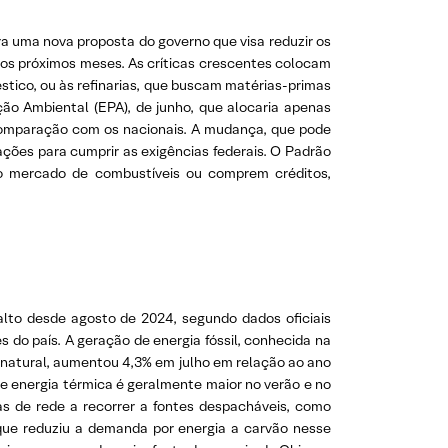
ra uma nova proposta do governo que visa reduzir os
nos próximos meses. As críticas crescentes colocam
stico, ou às refinarias, que buscam matérias-primas
o Ambiental (EPA), de junho, que alocaria apenas
 comparação com os nacionais. A mudança, que pode
tações para cumprir as exigências federais. O Padrão
no mercado de combustíveis ou comprem créditos,
 alto desde agosto de 2024, segundo dados oficiais
s do país. A geração de energia fóssil, conhecida na
 natural, aumentou 4,3% em julho em relação ao ano
 de energia térmica é geralmente maior no verão e no
as de rede a recorrer a fontes despacháveis, como
que reduziu a demanda por energia a carvão nesse