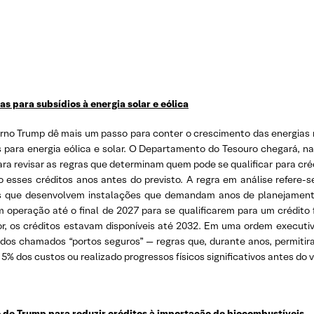
s para subsídios à energia solar e eólica
erno Trump dê mais um passo para conter o crescimento das energias 
is para energia eólica e solar. O Departamento do Tesouro chegará, 
ra revisar as regras que determinam quem pode se qualificar para crédit
o esses créditos anos antes do previsto. A regra em análise refere-s
as que desenvolvem instalações que demandam anos de planejament
m operação até o final de 2027 para se qualificarem para um crédit
ior, os créditos estavam disponíveis até 2032. Em uma ordem executiv
 dos chamados “portos seguros” — regras que, durante anos, permitiram
5% dos custos ou realizado progressos físicos significativos antes do 
 de Trump para reduzir créditos à importação de biocombustíveis