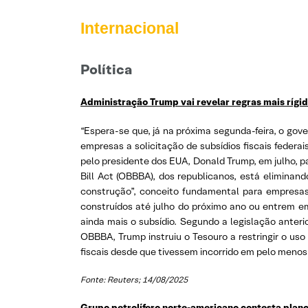
Internacional
Política
Administração Trump vai revelar regras mais rígida
“Espera-se que, já na próxima segunda-feira, o gov
empresas a solicitação de subsídios fiscais federa
pelo presidente dos EUA, Donald Trump, em julho, pa
Bill Act (OBBBA), dos republicanos, está eliminand
construção”, conceito fundamental para empres
construídos até julho do próximo ano ou entrem e
ainda mais o subsídio. Segundo a legislação anter
OBBBA, Trump instruiu o Tesouro a restringir o uso
fiscais desde que tivessem incorrido em pelo menos 
Fonte: Reuters; 14/08/2025
Grupo petrolífero norte-americano contesta plano