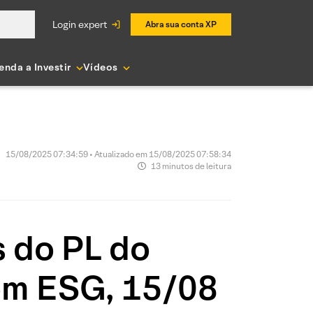
login expert
Abra sua conta XP
enda a Investir
Vídeos
15/08/2025 07:34:59 • Atualizado em 15/08/2025 07:58:34
13 minutos de leitura
s do PL do
com ESG, 15/08