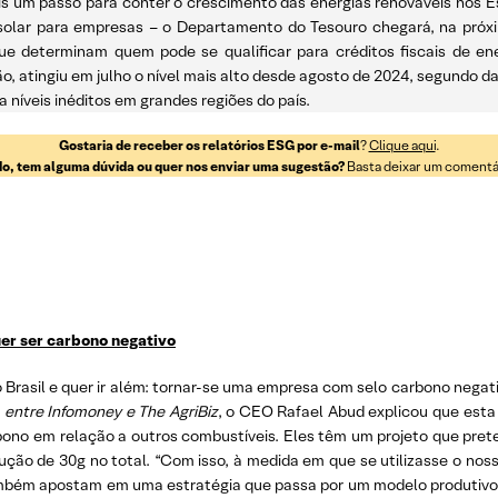
s um passo para conter o crescimento das energias renováveis nos Es
 e solar para empresas – o Departamento do Tesouro chegará, na pró
ue determinam quem pode se qualificar para créditos fiscais de en
o, atingiu em julho o nível mais alto desde agosto de 2024, segundo d
 níveis inéditos em grandes regiões do país.
Gostaria de receber os relatórios ESG por e-mail
?
Clique aqui
.
o, tem alguma dúvida ou quer nos enviar uma sugestão?
Basta deixar um comentári
uer ser carbono negativo
do Brasil e quer ir além: tornar-se uma empresa com selo carbono nega
 entre Infomoney e The AgriBiz
, o CEO Rafael Abud explicou que esta
bono em relação a outros combustíveis. Eles têm um projeto que pre
ção de 30g no total. “Com isso, à medida em que se utilizasse o no
também apostam em uma estratégia que passa por um modelo produtivo