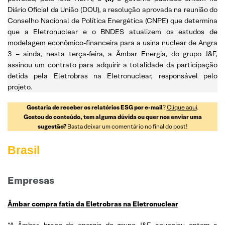
Diário Oficial da União (DOU), a resolução aprovada na reunião do
Conselho Nacional de Política Energética (CNPE) que determina
que a Eletronuclear e o BNDES atualizem os estudos de
modelagem econômico-financeira para a usina nuclear de Angra
3 – ainda, nesta terça-feira, a Âmbar Energia, do grupo J&F,
assinou um contrato para adquirir a totalidade da participação
detida pela Eletrobras na Eletronuclear, responsável pelo
projeto.
Gostaria de receber os relatórios ESG por e-mail
?
Clique aqui
.
Gostou do conteúdo, tem alguma dúvida ou quer nos enviar uma
sugestão?
Basta deixar um comentário no final do post!
Brasil
Empresas
Âmbar compra fatia da Eletrobras na Eletronuclear
“A Âmbar, braço de energia do grupo J&F, anunciou ontem a