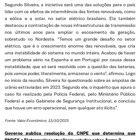
Segundo Silveira, a iniciativa será uma das soluções para o país
lidar com os efeitos da intermitência das fontes renováveis, como
a eólica e a solar, no setor elétrico brasileiro. Ele também
destacou a contratação de novas infraestruturas de transmissão
nos últimos anos para ampliar o escoamento da geração,
sobretudo no Nordeste. “Temos um grande desafio no setor
elétrico, que é o crescimento enorme das renováveis, que cria
uma instabilidade do sistema no mundo inteiro. Acabou de haver
um problema sério na Espanha e em Portugal por causa dessa
instabilidade, que só será resolvida com a questão das baterias,
pois vamos poder, literalmente, armazenar o vento”, afirmou. Logo
no início da reunião, Silveira foi questionado sobre as ampolas de
urânio extraviadas em 2023. Segundo ele, o inquérito que apura o
caso foi realizado pela Polícia Federal, pelo Ministério Público
Federal e pelo Gabinete de Segurança Institucional, e concluiu
que houve um erro operacional, sem qualquer ato ilícito.”
Fonte: Valor Econômico; 15/10/2025
Governo publica resolução do CNPE que determina que
BNDES e Eletronuclear atualizem estudos sobre Angra 3