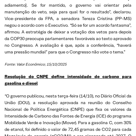
adiamento]. Se for mantido, o governo vai orientar pela
manutenção do veto, seja para qual for o resultado”, declarou.
Vice-presidente da FPA, a senadora Tereza Cristina (PP-MS)
negou o acordo com o Executivo. “Só se for um acordo fantasma”,
afirmou. A estratégia de deixar a votação dos vetos para depois
da COP30 preocupa parlamentares favoráveis ao texto aprovado
no Congresso. A avaliação é que, após a conferência, “haverá
uma pressão mundial” para que o Congresso não vote o tema.”
Fonte: Valor Econômico; 15/10/2025
Resolução do CNPE define intensidade de carbono para
gasolina e diesel
“O governo publicou, nesta terça-feira (14/10), no Diário Oficial da
União (DOU), a resolução aprovada na reunião do Conselho
Nacional de Política Energética (CNPE) que fixa os valores da
Intensidade de Carbono das Fontes de Energia (ICE) do programa
Mobilidade Verde e Inovação (Mover). Para a gasolina C, com 30%
de etanol, foi definido o valor de 72,45 gramas de CO2 para cada
MegaJoule de energia (gCO2/MJ) a ser alcançado até 2027. O