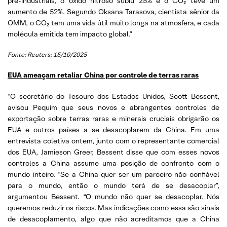
pré-industriais, o óxido nitroso subiu 25% e o CO₂ teve um
aumento de 52%. Segundo Oksana Tarasova, cientista sênior da
OMM, o CO₂ tem uma vida útil muito longa na atmosfera, e cada
molécula emitida tem impacto global.”
Fonte: Reuters; 15/10/2025
EUA ameaçam retaliar China por controle de terras raras
“O secretário do Tesouro dos Estados Unidos, Scott Bessent,
avisou Pequim que seus novos e abrangentes controles de
exportação sobre terras raras e minerais cruciais obrigarão os
EUA e outros países a se desacoplarem da China. Em uma
entrevista coletiva ontem, junto com o representante comercial
dos EUA, Jamieson Greer, Bessent disse que com esses novos
controles a China assume uma posição de confronto com o
mundo inteiro. “Se a China quer ser um parceiro não confiável
para o mundo, então o mundo terá de se desacoplar”,
argumentou Bessent. “O mundo não quer se desacoplar. Nós
queremos reduzir os riscos. Mas indicações como essa são sinais
de desacoplamento, algo que não acreditamos que a China