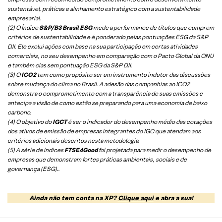
sustentável, práticas e alinhamento estratégico com a sustentabilidade
empresarial.
(2) O Índice
S&P/B3 Brasil ESG
mede a performance de títulos que cumprem
critérios de sustentabilidade e é ponderado pelas pontuações ESG da S&P
DJI. Ele exclui ações com base na sua participação em certas atividades
comerciais, no seu desempenho em comparação com o Pacto Global da ONU
e também cias sem pontuação ESG da S&P DJI.
(3) O
ICO2
tem como propósito ser um instrumento indutor das discussões
sobre mudança do clima no Brasil. A adesão das companhias ao ICO2
demonstra o comprometimento com a transparência de suas emissões e
antecipa a visão de como estão se preparando para uma economia de baixo
carbono.
(4) O objetivo do
IGCT
é ser o indicador do desempenho médio das cotações
dos ativos de emissão de empresas integrantes do IGC que atendam aos
critérios adicionais descritos nesta metodologia.
(5)
A série de índices
FTSE4Good
foi projetada para medir o desempenho de
empresas que demonstram fortes práticas ambientais, sociais e de
governança (ESG).
.
Ainda não tem conta na XP?
Clique aqui
e abra a sua!