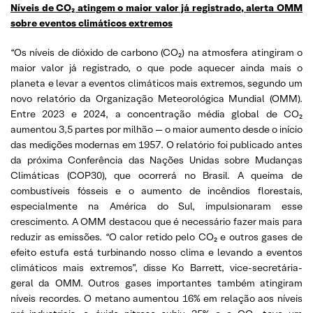
Níveis de CO₂ atingem o maior valor já registrado, alerta OMM
sobre eventos climáticos extremos
“Os níveis de dióxido de carbono (CO₂) na atmosfera atingiram o
maior valor já registrado, o que pode aquecer ainda mais o
planeta e levar a eventos climáticos mais extremos, segundo um
novo relatório da Organização Meteorológica Mundial (OMM).
Entre 2023 e 2024, a concentração média global de CO₂
aumentou 3,5 partes por milhão — o maior aumento desde o início
das medições modernas em 1957. O relatório foi publicado antes
da próxima Conferência das Nações Unidas sobre Mudanças
Climáticas (COP30), que ocorrerá no Brasil. A queima de
combustíveis fósseis e o aumento de incêndios florestais,
especialmente na América do Sul, impulsionaram esse
crescimento. A OMM destacou que é necessário fazer mais para
reduzir as emissões. “O calor retido pelo CO₂ e outros gases de
efeito estufa está turbinando nosso clima e levando a eventos
climáticos mais extremos”, disse Ko Barrett, vice-secretária-
geral da OMM. Outros gases importantes também atingiram
níveis recordes. O metano aumentou 16% em relação aos níveis