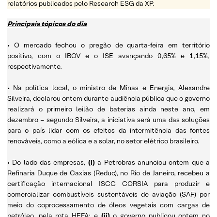
relatórios publicados pelo Research ESG da XP.
Principais tópicos do dia
• O mercado fechou o pregão de quarta-feira em território
positivo, com o IBOV e o ISE avançando 0,65% e 1,15%,
respectivamente.
• Na política local, o ministro de Minas e Energia, Alexandre
Silveira, declarou ontem durante audiência pública que o governo
realizará o primeiro leilão de baterias ainda neste ano, em
dezembro – segundo Silveira, a iniciativa será uma das soluções
para o país lidar com os efeitos da intermitência das fontes
renováveis, como a eólica e a solar, no setor elétrico brasileiro.
• Do lado das empresas,
(i)
a Petrobras anunciou ontem que a
Refinaria Duque de Caxias (Reduc), no Rio de Janeiro, recebeu a
certificação internacional ISCC CORSIA para produzir e
comercializar combustíveis sustentáveis de aviação (SAF) por
meio do coprocessamento de óleos vegetais com cargas de
petróleo, pela rota HEFA; e
(ii)
o governo publicou ontem no