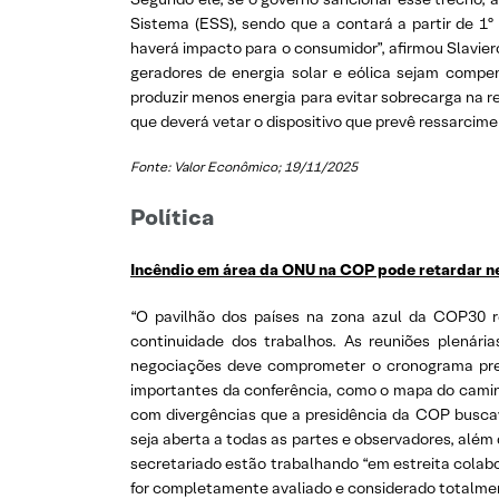
Sistema (ESS), sendo que a contará a partir de 1
haverá impacto para o consumidor”, afirmou Slavie
geradores de energia solar e eólica sejam compe
produzir menos energia para evitar sobrecarga na r
que deverá vetar o dispositivo que prevê ressarcime
Fonte: Valor Econômico; 19/11/2025
Política
Incêndio em área da ONU na COP pode retardar n
“O pavilhão dos países na zona azul da COP30 reg
continuidade dos trabalhos. As reuniões plená
negociações deve comprometer o cronograma prev
importantes da conferência, como o mapa do camin
com divergências que a presidência da COP buscava
seja aberta a todas as partes e observadores, alé
secretariado estão trabalhando “em estreita colabo
for completamente avaliado e considerado totalment