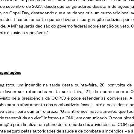
º de setembro de 2023, desde que os geradores desistam de ações jud
ro, no Copel Day, destacando que a mudança cria um custo adicional 
nsados financeiramente quando tiverem sua geração reduzida por o
ede. A MP aguarda decisão do governo federal sobre sanção ou veto. O 
nto às usinas renováveis.”
egociações
istrou um incêndio na tarde desta quinta-feira, 20, por volta de 
rias devem ser retomadas nesta sexta-feira, 21, de acordo com a
isto pela presidência da COP30 e pode estender as conversas. A i
ho para o afastamento dos combustíveis fósseis, até a noite desta s
 sanar para cumprir o prazo. “Garantiremos, naturalmente, que toda
m de transmitida ao vivo”, informou a ONU, em comunicado. O comunic
ração para finalizar um plano de retomada das atividades da COP, qu
e seguro pelas autoridades de saúde e de combate a incêndios – a ár