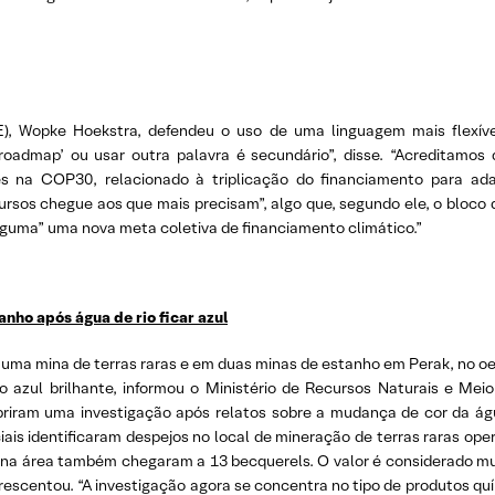
E), Wopke Hoekstra, defendeu o uso de uma linguagem mais flexível
roadmap’ ou usar outra palavra é secundário”, disse. “Acreditamo
ões na COP30, relacionado à triplicação do financiamento para ad
ursos chegue aos que mais precisam”, algo que, segundo ele, o bloco 
lguma” uma nova meta coletiva de financiamento climático.”
nho após água de rio ficar azul
ma mina de terras raras e em duas minas de estanho em Perak, no oe
o azul brilhante, informou o Ministério de Recursos Naturais e Meio
abriram uma investigação após relatos sobre a mudança de cor da á
iciais identificaram despejos no local de mineração de terras raras 
o na área também chegaram a 13 becquerels. O valor é considerado mui
acrescentou. “A investigação agora se concentra no tipo de produtos qu