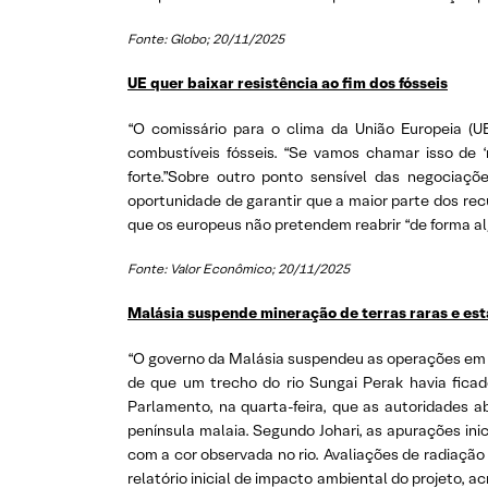
Fonte: Globo; 20/11/2025
UE quer baixar resistência ao fim dos fósseis
“O comissário para o clima da União Europeia (U
combustíveis fósseis. “Se vamos chamar isso de ‘
forte.”Sobre outro ponto sensível das negociaç
oportunidade de garantir que a maior parte dos rec
que os europeus não pretendem reabrir “de forma a
Fonte: Valor Econômico; 20/11/2025
Malásia suspende mineração de terras raras e esta
“O governo da Malásia suspendeu as operações em u
de que um trecho do rio Sungai Perak havia ficad
Parlamento, na quarta-feira, que as autoridades 
península malaia. Segundo Johari, as apurações in
com a cor observada no rio. Avaliações de radiaçã
relatório inicial de impacto ambiental do projeto, 