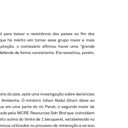
 para baixar a resistência dos países ao fim dos
s que há mérito em tornar esse grupo maior e mais
aptação, o comissário afirmou haver uma “grande
defende de forma consistente. Ele ressaltou, porém,
ste do país, após uma investigação sobre denúncias
 Ambiente. O ministro Johari Abdul Ghani disse ao
gua em uma parte do rio Perak, o segundo maior da
operado pela MCRE Resources Sdn Bhd que coincidiam
to acima do limite de 1 becquerel, estabelecido no
ímicos utilizados no processo de mineração e se isso