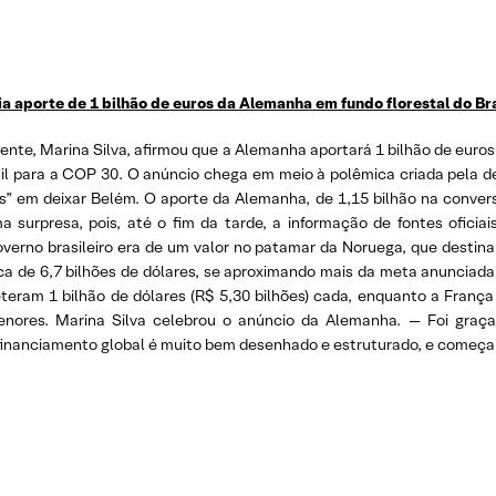
a aporte de 1 bilhão de euros da Alemanha em fundo florestal do Bra
iente, Marina Silva, afirmou que a Alemanha aportará 1 bilhão de euro
asil para a COP 30. O anúncio chega em meio à polêmica criada pela 
es” em deixar Belém. O aporte da Alemanha, de 1,15 bilhão na conver
surpresa, pois, até o fim da tarde, a informação de fontes ofici
overno brasileiro era de um valor no patamar da Noruega, que destina
rca de 6,7 bilhões de dólares, se aproximando mais da meta anunciada 
eram 1 bilhão de dólares (R$ 5,30 bilhões) cada, enquanto a França
enores. Marina Silva celebrou o anúncio da Alemanha. — Foi graç
inanciamento global é muito bem desenhado e estruturado, e começa a 