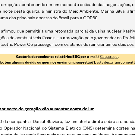
nterrupção acontecendo em um momento delicado das negociações, o
a noite desta quarta, a ministra do Meio Ambiente, Marina Silva, af
, uma das principais apostas do Brasil para a COP30.
s afirmou que permitiria uma retomada parcial da usina nuclear Kash
ações de combustíveis fósseis – a aprovação pelo governador da Prefei
lectric Power Co prosseguir com os planos de reiniciar um ou dois dos
Gostaria de receber os relatórios ESG por e-mail
?
Clique aqui
.
o, tem alguma dúvida ou quer nos enviar uma sugestão?
Basta deixar um comentári
 por corte de geração vão aumentar conta de luz
O da companhia, Daniel Slaviero, fez um alerta direto sobre a emenda
 o Operador Nacional do Sistema Elétrico (ONS) determina cortes n
a conta de luz pode ficar mais cara para os consumidores. A compen