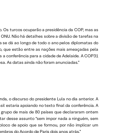
to. Os turcos ocuparão a presidência da COP, mas as
 ONU. Não há detalhes sobre a divisão de tarefas na
a se dá ao longo de todo o ano pelos diplomatas do
ico, que estão entre as nações mais ameaçadas pela
a a conferência para a cidade de Adelaide. A COP31
esa. As datas ainda não foram anunciadas.”
a, o discurso do presidente Lula no dia anterior. A
il estaria apoiando no texto final da conferência. A
o grupo de mais de 80 países que declararam ontem
atar desse assunto “sem impor nada a ninguém, sem
 bloco de apoio que se formou, por não implicar um
mbros do Acordo de Paris dois anos atrás.”