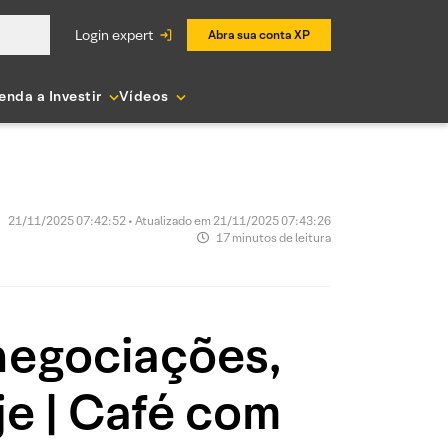
login expert
Abra sua conta XP
enda a Investir
Vídeos
21/11/2025 07:42:52 • Atualizado em 21/11/2025 07:43:26
17 minutos de leitura
negociações,
e | Café com