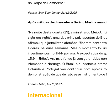
do Corpo de Bombeiros.”
Fonte: Valor Econômico; 21/11/2025
Após críticas de chanceler a Belém, Marina anunci
“Na noite desta quarta (19), a ministra do Meio Amb
sigla em inglês), uma das principais apostas do Br
afirmou que jornalistas alemães “ficaram content
Líderes, há duas semanas. Mas o momento foi uma 
investimentos no TFFF por ora. A expectativa do g
15,9 milhões). Assim, o fundo já tem garantidos ce
Alemanha e Noruega, O Brasil e a Indonésia promet
Holanda e Portugal vão contribuir com apoios m
demonstração de que de fato esse instrumento de f
Fonte: Globo; 19/11/2025
Internacional