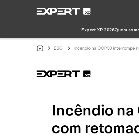
Expert XP 2026
Quem som
ESG
Incêndio na COP30 interrompe n
Incêndio na
com retomad