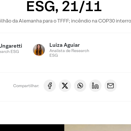
ESG, 21/11
bilhão da Alemanha para o TFFF; incêndio na COP30 inter
Luiza Aguiar
Ungaretti
Analista de Research
earch ESG
ESG
Compartilhar: