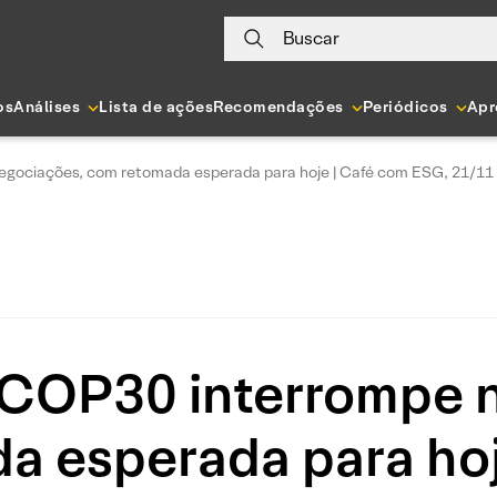
Buscar
os
Análises
Lista de ações
Recomendações
Periódicos
Apr
egociações, com retomada esperada para hoje | Café com ESG, 21/11
 COP30 interrompe 
a esperada para hoj