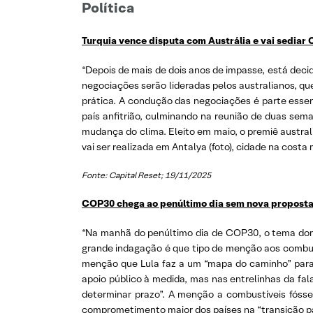
Política
Turquia vence disputa com Austrália e vai sediar
“Depois de mais de dois anos de impasse, está deci
negociações serão lideradas pelos australianos, qu
prática. A condução das negociações é parte essen
país anfitrião, culminando na reunião de duas sem
mudança do clima. Eleito em maio, o premiê austra
vai ser realizada em Antalya (foto), cidade na cost
Fonte: Capital Reset; 19/11/2025
COP30 chega ao penúltimo dia sem nova proposta d
“Na manhã do penúltimo dia de COP30, o tema domina
grande indagação é que tipo de menção aos combustív
menção que Lula faz a um “mapa do caminho” para 
apoio público à medida, mas nas entrelinhas da f
determinar prazo”. A menção a combustíveis fóssei
comprometimento maior dos países na “transição par