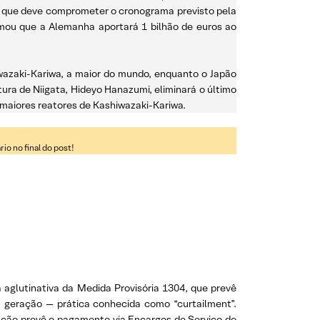
 que deve comprometer o cronograma previsto pela
irmou que a Alemanha aportará 1 bilhão de euros ao
iwazaki-Kariwa, a maior do mundo, enquanto o Japão
tura de Niigata, Hideyo Hanazumi, eliminará o último
 maiores reatores de Kashiwazaki-Kariwa.
o no final do post!
 aglutinativa da Medida Provisória 1304, que prevê
a geração — prática conhecida como “curtailment”.
sação prevê o pagamento via Encargos de Serviço do