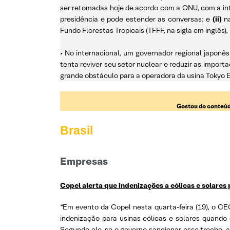
ser retomadas hoje de acordo com a ONU, com a i
presidência e pode estender as conversas; e
(ii)
n
Fundo Florestas Tropicais (TFFF, na sigla em inglês)
• No internacional, um governador regional japonê
tenta reviver seu setor nuclear e reduzir as import
grande obstáculo para a operadora da usina Tokyo E
Gostou do conteúd
Brasil
Empresas
Copel alerta que indenizações a eólicas e solares
“Em evento da Copel nesta quarta-feira (19), o CE
indenização para usinas eólicas e solares quando
Segundo ele, se o governo sancionar esse trecho, 