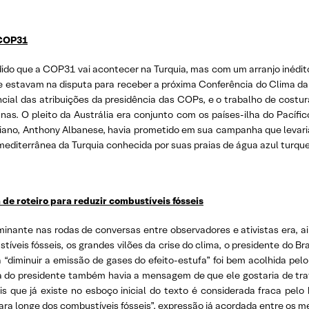
 COP31
dido que a COP31 vai acontecer na Turquia, mas com um arranjo inédi
e estavam na disputa para receber a próxima Conferência do Clima da
cial das atribuições da presidência das COPs, e o trabalho de costur
anas. O pleito da Austrália era conjunto com os países-ilha do Pacíf
liano, Anthony Albanese, havia prometido em sua campanha que levari
a mediterrânea da Turquia conhecida por suas praias de água azul turqu
e roteiro para reduzir combustíveis fósseis
nte nas rodas de conversas entre observadores e ativistas era, aind
eis fósseis, os grandes vilões da crise do clima, o presidente do Bras
“diminuir a emissão de gases do efeito-estufa” foi bem acolhida pel
ala do presidente também havia a mensagem de que ele gostaria de tr
s que já existe no esboço inicial do texto é considerada fraca pelo
a longe dos combustíveis fósseis”, expressão já acordada entre os me