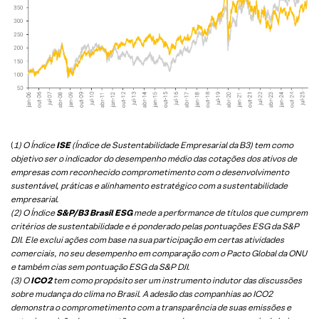
(
1) O Índice
ISE
(Índice de Sustentabilidade Empresarial da B3) tem como
objetivo ser o indicador do desempenho médio das cotações dos ativos de
empresas com reconhecido comprometimento com o desenvolvimento
sustentável, práticas e alinhamento estratégico com a sustentabilidade
empresarial.
(2) O Índice
S&P/B3 Brasil ESG
mede a performance de títulos que cumprem
critérios de sustentabilidade e é ponderado pelas pontuações ESG da S&P
DJI. Ele exclui ações com base na sua participação em certas atividades
comerciais, no seu desempenho em comparação com o Pacto Global da ONU
e também cias sem pontuação ESG da S&P DJI.
(3) O
ICO2
tem como propósito ser um instrumento indutor das discussões
sobre mudança do clima no Brasil. A adesão das companhias ao ICO2
demonstra o comprometimento com a transparência de suas emissões e