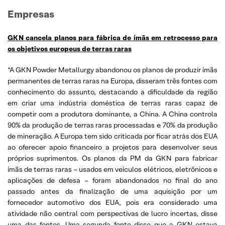
Empresas
GKN cancela planos para fábrica de ímãs em retrocesso para
os objetivos europeus de terras raras
“A GKN Powder Metallurgy abandonou os planos de produzir ímãs
permanentes de terras raras na Europa, disseram três fontes com
conhecimento do assunto, destacando a dificuldade da região
em criar uma indústria doméstica de terras raras capaz de
competir com a produtora dominante, a China. A China controla
90% da produção de terras raras processadas e 70% da produção
de mineração. A Europa tem sido criticada por ficar atrás dos EUA
ao oferecer apoio financeiro a projetos para desenvolver seus
próprios suprimentos. Os planos da PM da GKN para fabricar
ímãs de terras raras – usados em veículos elétricos, eletrônicos e
aplicações de defesa – foram abandonados no final do ano
passado antes da finalização de uma aquisição por um
fornecedor automotivo dos EUA, pois era considerado uma
atividade não central com perspectivas de lucro incertas, disse
uma das fontes. Uma segunda fonte disse que a GKN estava