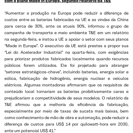
com o plano Made in Europe, segundo relatório da T&E
“Aumentar a produção na Europa pode reduzir a diferença de
custos entre as baterias fabricadas na UE e as vindas da China
para cerca de 30%, ante os atuais 90%, informou o grupo de
campanha de transporte e meio ambiente T&E em um relatório
na segunda-feira, e instou a UE a apoiar o setor com seus planos
“Made in Europe”. O executivo da UE está prestes a propor sua
“Lei do Acelerador Industrial” na quarta-feira, com exigências
para priorizar produtos fabricados localmente quando recursos
públicos forem utilizados. Ele foi projetado para abranger
“setores estratégicos-chave”, incluindo baterias, energia solar e
eólica, fabricação de hidrogênio, energia nuclear e veículos
elétricos. Algumas montadoras afirmaram que os requisitos de
conteúdo local tornariam as baterias proibitivamente caras e
prejudicariam a competitividade de seus modelos. O relatório da
T&E afirmou que a melhoria da eficiência da fabricação,
especialmente por meio de taxas de sucata mais baixas, bem
como conhecimento de mão de obra e automação, pode reduzir a
diferença de custos para US$ 14 por quilowatt-hora em 2030,
ante um potencial US$ 41.”