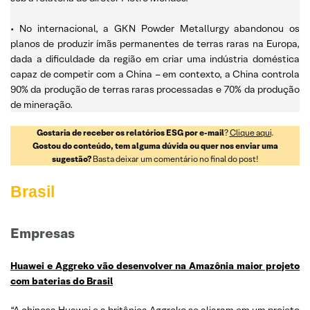
• No internacional, a GKN Powder Metallurgy abandonou os
planos de produzir ímãs permanentes de terras raras na Europa,
dada a dificuldade da região em criar uma indústria doméstica
capaz de competir com a China – em contexto, a China controla
90% da produção de terras raras processadas e 70% da produção
de mineração.
Gostaria de receber os relatórios ESG por e-mail
?
Clique aqui
.
Gostou do conteúdo, tem alguma dúvida ou quer nos enviar uma
sugestão?
Basta deixar um comentário no final do post!
Brasil
Empresas
Huawei e Aggreko vão desenvolver na Amazônia maior projeto
com baterias do Brasil
“A chinesa Huawei e a britânica ⁠Aggreko se aliaram em um projeto