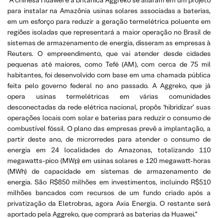
para instalar na Amazônia usinas solares associadas a ⁠baterias,
em um esforço para reduzir a geração termelétrica poluente em
regiões isoladas que representará a maior operação ‌no Brasil de
sistemas de armazenamento de energia, disseram as empresas à
Reuters. O empreendimento, que vai atender desde cidades
pequenas até maiores, como Tefé (AM), com cerca de 75 mil
habitantes, foi desenvolvido com base em uma chamada pública
feita pelo governo ‌federal no ano passado. A Aggreko, que já
opera usinas termelétricas em várias comunidades
desconectadas da rede elétrica nacional, propôs ‘hibridizar’ suas
operações locais com solar e baterias para reduzir o consumo de
combustível fóssil. O plano das empresas prevê a implantação, a
partir deste ano, de microrredes para atender o consumo de
energia em 24 localidades do Amazonas, totalizando 110
megawatts-pico (MWp) em usinas solares e 120 megawatt-horas
(MWh) de capacidade em sistemas de armazenamento de
energia. São R$850 milhões em investimentos, incluindo R$510
milhões bancados com recursos de um fundo ⁠criado ‌após a
privatização da Eletrobras, agora Axia Energia. O restante será
aportado pela Aggreko, que comprará as baterias da Huawei.”