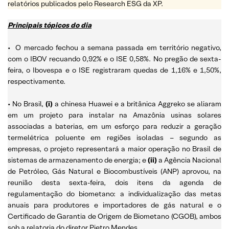
relatórios publicados pelo Research ESG da XP.
Principais tópicos do dia
• O mercado fechou a semana passada em território negativo,
com o IBOV recuando 0,92% e o ISE 0,58%. No pregão de sexta-
feira, o Ibovespa e o ISE registraram quedas de 1,16% e 1,50%,
respectivamente.
• No Brasil,
(i)
a chinesa Huawei e a britânica ⁠Aggreko se aliaram
em um projeto para instalar na Amazônia usinas solares
associadas a ⁠baterias, em um esforço para reduzir a geração
termelétrica poluente em regiões isoladas – segundo as
empresas, o projeto representará a maior operação ‌no Brasil de
sistemas de armazenamento de energia; e
(ii)
a Agência Nacional
de Petróleo, Gás Natural e Biocombustíveis (ANP) aprovou, na
reunião desta sexta-feira, dois itens da agenda de
regulamentação do biometano: a individualização das metas
anuais para produtores e importadores de gás natural e o
Certificado de Garantia de Origem de Biometano (CGOB), ambos
sob a relatoria do diretor Pietro Mendes.