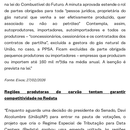
na lei do Combustível do Futuro. A minuta aprovada estende o rol
de partes obrigadas para toda “pessoa jurídica, proprietária do
gás natural que venha a ser efetivamente produzido, quer
associado ou não ao petróleo” Contempla, assim,
autoprodutores, importadores, autoimportadores e todos os
produtores – “concessionários, cessionários e os contratados dos
contratos de partilha”, excluída a gestora do gás natural da
União, no caso, a PPSA. Ficam excluídas da parte obrigada
pequenos produtores ou importadores – empresas que produzam
ou importem até 160 mil m³/dia na média anual. A isenção é
prevista na lei.”
Fonte: Eixos; 27/02/2026
Regiões produtoras de carvão tentam garantir
competitividade no Redata
“Enquanto aguarda uma decisão do presidente do Senado, Davi
Alcolumbre (União/AP) para entrar na pauta de votações, o
projeto que cria o Regime Especial de Tributação para Data
Centers (Redata) ganhou uma emenda voltada às regiões