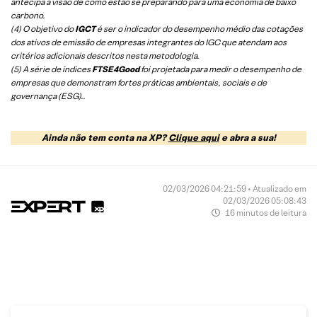
antecipa a visão de como estão se preparando para uma economia de baixo
carbono.
(4) O objetivo do
IGCT
é ser o indicador do desempenho médio das cotações
dos ativos de emissão de empresas integrantes do IGC que atendam aos
critérios adicionais descritos nesta metodologia.
(5)
A série de índices
FTSE4Good
foi projetada para medir o desempenho de
empresas que demonstram fortes práticas ambientais, sociais e de
governança (ESG).
.
Ainda não tem conta na XP?
Clique aqui
e abra a sua!
02/03/2026 04:21:59 • Atualizado em
02/03/2026 05:08:43
16 minutos de leitura