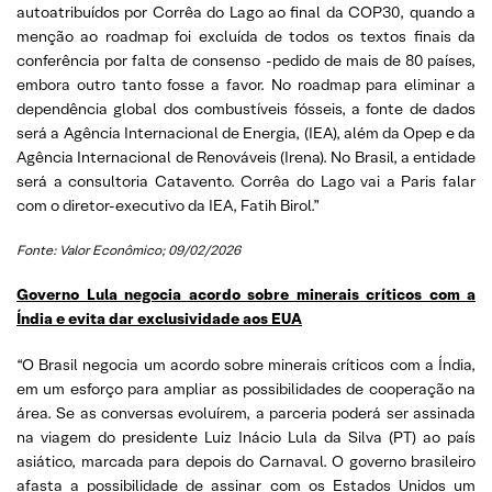
autoatribuídos por Corrêa do Lago ao final da COP30, quando a
menção ao roadmap foi excluída de todos os textos finais da
conferência por falta de consenso -pedido de mais de 80 países,
embora outro tanto fosse a favor. No roadmap para eliminar a
dependência global dos combustíveis fósseis, a fonte de dados
será a Agência Internacional de Energia, (IEA), além da Opep e da
Agência Internacional de Renováveis (Irena). No Brasil, a entidade
será a consultoria Catavento. Corrêa do Lago vai a Paris falar
com o diretor-executivo da IEA, Fatih Birol.”
Fonte: Valor Econômico; 09/02/2026
Governo Lula negocia acordo sobre minerais críticos com a
Índia e evita dar exclusividade aos EUA
“O Brasil negocia um acordo sobre minerais críticos com a Índia,
em um esforço para ampliar as possibilidades de cooperação na
área. Se as conversas evoluírem, a parceria poderá ser assinada
na viagem do presidente Luiz Inácio Lula da Silva (PT) ao país
asiático, marcada para depois do Carnaval. O governo brasileiro
afasta a possibilidade de assinar com os Estados Unidos um