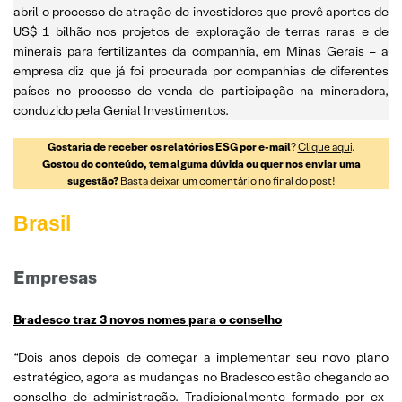
abril o processo de atração de investidores que prevê aportes de
US$ 1 bilhão nos projetos de exploração de terras raras e de
minerais para fertilizantes da companhia, em Minas Gerais – a
empresa diz que já foi procurada por companhias de diferentes
países no processo de venda de participação na mineradora,
conduzido pela Genial Investimentos.
Gostaria de receber os relatórios ESG por e-mail
?
Clique aqui
.
Gostou do conteúdo, tem alguma dúvida ou quer nos enviar uma
sugestão?
Basta deixar um comentário no final do post!
Brasil
Empresas
Bradesco traz 3 novos nomes para o conselho
“Dois anos depois de começar a implementar seu novo plano
estratégico, agora as mudanças no Bradesco estão chegando ao
conselho de administração. Tradicionalmente formado por ex-