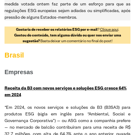
medida votada ontem faz parte de um esforço para que as
regulações ESG europeias sejam adiadas ou simplificadas, após
pressão de alguns Estados-membros.
Gostaria de receber os relatórios ESG por e-mail
?
Clique aqui
.
Gostou do conteúdo, tem alguma dúvida ou quer nos enviar uma
sugestão?
Basta deixar um comentário no final do post!
Brasil
Empresas
Receita da B3 com novos serviços e soluções ESG cresce 64%
em 2024
“Em 2024, os novos serviços e soluções da B3 (B3SA3) para
produtos ESG (sigla em inglês para “Ambiental, Social e
Governança Corporativa”) — ou ASG como a companhia prefere
— no mercado de balcão contribuíram para uma receita de R$
32,7 milhões, com alta de 64,3% ante o ano anterior, puxada