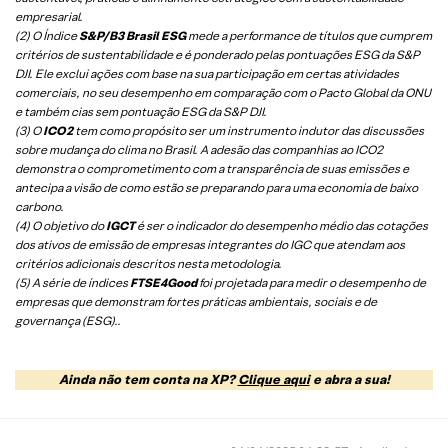
empresarial.
(2) O Índice
S&P/B3 Brasil ESG
mede a performance de títulos que cumprem
critérios de sustentabilidade e é ponderado pelas pontuações ESG da S&P
DJI. Ele exclui ações com base na sua participação em certas atividades
comerciais, no seu desempenho em comparação com o Pacto Global da ONU
e também cias sem pontuação ESG da S&P DJI.
(3) O
ICO2
tem como propósito ser um instrumento indutor das discussões
sobre mudança do clima no Brasil. A adesão das companhias ao ICO2
demonstra o comprometimento com a transparência de suas emissões e
antecipa a visão de como estão se preparando para uma economia de baixo
carbono.
(4) O objetivo do
IGCT
é ser o indicador do desempenho médio das cotações
dos ativos de emissão de empresas integrantes do IGC que atendam aos
critérios adicionais descritos nesta metodologia.
(5)
A série de índices
FTSE4Good
foi projetada para medir o desempenho de
empresas que demonstram fortes práticas ambientais, sociais e de
governança (ESG).
.
Ainda não tem conta na XP?
Clique aqui
e abra a sua!