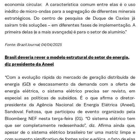
economia circular. A característica comum entre elas é o uso
inédito de micro-ondas para a segregação de diferentes minerais
estratégicos. Do centro de pesquisa de Duque de Caxias já
saíram três soluções – em diferentes fases de implementação. A
primeira delas (e a mais avançada) é para o setor de alumínio.”
Fonte: Brazil Journal; 04/04/2025
Brasil deveria rever o modelo estrutural do setor de energia,
diz presidente da Aneel
“Com a evolução rápida do mercado de geração distribuída de
energia (GD) e descasamento da demanda com a oferta de
energia elétrica, o sistema elétrico precisa ser revisto, em
especial as políticas de subsídios. É o que afirma o diretor-
presidente da Agência Nacional de Energia Elétrica (Aneel),
Sandoval Feitosa, que participou de evento organizado pela
Bloomberg NEF nesta terça-feira (01). “O sistema elétrico tem
que ser completamente redesenhado”, diz. Afirma ainda que,
apesar de o sistema elétrico brasileiro ter uma matriz limpa e
com aumento significativo de fontes solar e eólica, o fato de elas