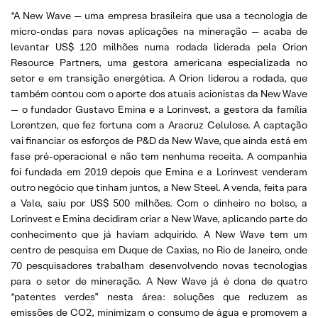
“A New Wave — uma empresa brasileira que usa a tecnologia de
micro-ondas para novas aplicações na mineração — acaba de
levantar US$ 120 milhões numa rodada liderada pela Orion
Resource Partners, uma gestora americana especializada no
setor e em transição energética. A Orion liderou a rodada, que
também contou com o aporte dos atuais acionistas da New Wave
— o fundador Gustavo Emina e a Lorinvest, a gestora da família
Lorentzen, que fez fortuna com a Aracruz Celulose. A captação
vai financiar os esforços de P&D da New Wave, que ainda está em
fase pré-operacional e não tem nenhuma receita. A companhia
foi fundada em 2019 depois que Emina e a Lorinvest venderam
outro negócio que tinham juntos, a New Steel. A venda, feita para
a Vale, saiu por US$ 500 milhões. Com o dinheiro no bolso, a
Lorinvest e Emina decidiram criar a New Wave, aplicando parte do
conhecimento que já haviam adquirido. A New Wave tem um
centro de pesquisa em Duque de Caxias, no Rio de Janeiro, onde
70 pesquisadores trabalham desenvolvendo novas tecnologias
para o setor de mineração. A New Wave já é dona de quatro
“patentes verdes” nesta área: soluções que reduzem as
emissões de CO2, minimizam o consumo de água e promovem a