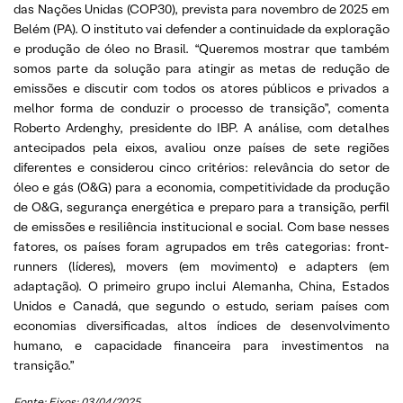
das Nações Unidas (COP30), prevista para novembro de 2025 em
Belém (PA). O instituto vai defender a continuidade da exploração
e produção de óleo no Brasil. “Queremos mostrar que também
somos parte da solução para atingir as metas de redução de
emissões e discutir com todos os atores públicos e privados a
melhor forma de conduzir o processo de transição”, comenta
Roberto Ardenghy, presidente do IBP. A análise, com detalhes
antecipados pela eixos, avaliou onze países de sete regiões
diferentes e considerou cinco critérios: relevância do setor de
óleo e gás (O&G) para a economia, competitividade da produção
de O&G, segurança energética e preparo para a transição, perfil
de emissões e resiliência institucional e social. Com base nesses
fatores, os países foram agrupados em três categorias: front-
runners (líderes), movers (em movimento) e adapters (em
adaptação). O primeiro grupo inclui Alemanha, China, Estados
Unidos e Canadá, que segundo o estudo, seriam países com
economias diversificadas, altos índices de desenvolvimento
humano, e capacidade financeira para investimentos na
transição.”
Fonte: Eixos; 03/04/2025